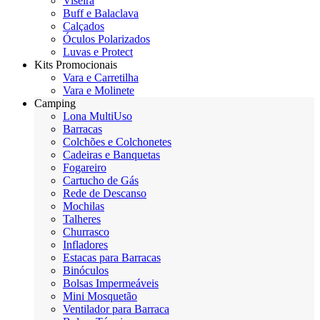
Viseira
Buff e Balaclava
Calçados
Óculos Polarizados
Luvas e Protect
Kits Promocionais
Vara e Carretilha
Vara e Molinete
Camping
Lona MultiUso
Barracas
Colchões e Colchonetes
Cadeiras e Banquetas
Fogareiro
Cartucho de Gás
Rede de Descanso
Mochilas
Talheres
Churrasco
Infladores
Estacas para Barracas
Binóculos
Bolsas Impermeáveis
Mini Mosquetão
Ventilador para Barraca