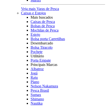
Maruri
Veja mais Varas de Pesca
Caixas e Estojos
Mais buscados
Caixas de Pesca
Bolsas de Pesca
Mochilas de Pesca
Estojo
Bolsa porta Carretilhas
Desembarcado
Bolsa Tiracolo
Pochete
Utilitário
Porta Empate
Principais Marcas
Albatroz
Jogá
Raju
Plano
Nelson Nakamura
Pesca Brasil
Sumax
Shimano
Nautika