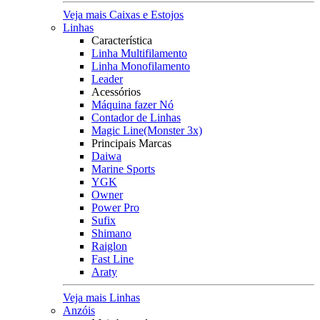
Veja mais Caixas e Estojos
Linhas
Característica
Linha Multifilamento
Linha Monofilamento
Leader
Acessórios
Máquina fazer Nó
Contador de Linhas
Magic Line(Monster 3x)
Principais Marcas
Daiwa
Marine Sports
YGK
Owner
Power Pro
Sufix
Shimano
Raiglon
Fast Line
Araty
Veja mais Linhas
Anzóis