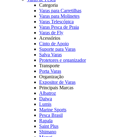
Categoria
Varas para Carretilhas
Varas para Molinetes
Varas Telescópica
Varas Pesca de Praia
Varas de Fly
Acessórios
Cinto de Apoio
Suporte para Varas
Salva Varas
Protetores e organizador
Transporte
Porta Varas
Organização
Expositor de Varas
Principais Marcas
Albatroz
Daiwa
Lumis
Marine Sports
Pesca Brasil
Rapala
Saint Plus
Shimano