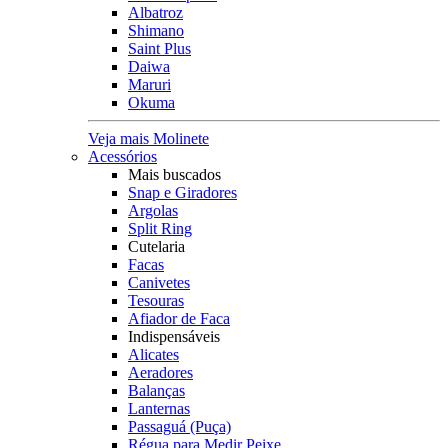
Albatroz
Shimano
Saint Plus
Daiwa
Maruri
Okuma
Veja mais Molinete
Acessórios
Mais buscados
Snap e Giradores
Argolas
Split Ring
Cutelaria
Facas
Canivetes
Tesouras
Afiador de Faca
Indispensáveis
Alicates
Aeradores
Balanças
Lanternas
Passaguá (Puça)
Régua para Medir Peixe