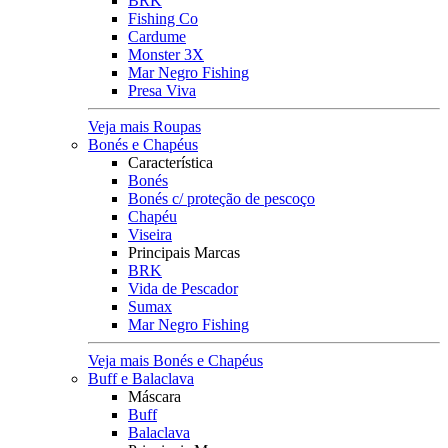
BRK
Fishing Co
Cardume
Monster 3X
Mar Negro Fishing
Presa Viva
Veja mais Roupas
Bonés e Chapéus
Característica
Bonés
Bonés c/ proteção de pescoço
Chapéu
Viseira
Principais Marcas
BRK
Vida de Pescador
Sumax
Mar Negro Fishing
Veja mais Bonés e Chapéus
Buff e Balaclava
Máscara
Buff
Balaclava