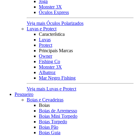
Jogá
Monster 3X
Óculos Express
Veja mais Óculos Polarizados
Luvas e Protect
Característica
Luvas
Protect
Principais Marcas
Owner
Fishing Co
Monster 3X
Albatroz
Mar Negro Fishing
Veja mais Luvas e Protect
Pesqueiro
Boias e Cevadeiras
Boias
Boias de Arremesso
Boias Mini Torpedo
Boias Torpedo
Boias Pão
Boias Guia