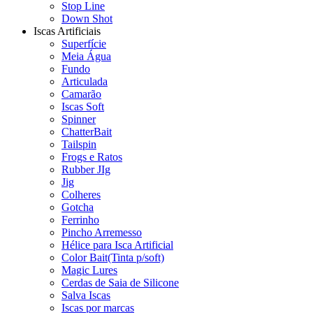
Stop Line
Down Shot
Iscas Artificiais
Superfície
Meia Água
Fundo
Articulada
Camarão
Iscas Soft
Spinner
ChatterBait
Tailspin
Frogs e Ratos
Rubber JIg
Jig
Colheres
Gotcha
Ferrinho
Pincho Arremesso
Hélice para Isca Artificial
Color Bait(Tinta p/soft)
Magic Lures
Cerdas de Saia de Silicone
Salva Iscas
Iscas por marcas