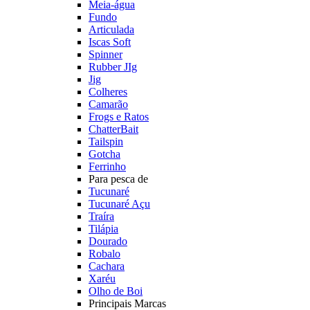
Meia-água
Fundo
Articulada
Iscas Soft
Spinner
Rubber JIg
Jig
Colheres
Camarão
Frogs e Ratos
ChatterBait
Tailspin
Gotcha
Ferrinho
Para pesca de
Tucunaré
Tucunaré Açu
Traíra
Tilápia
Dourado
Robalo
Cachara
Xaréu
Olho de Boi
Principais Marcas