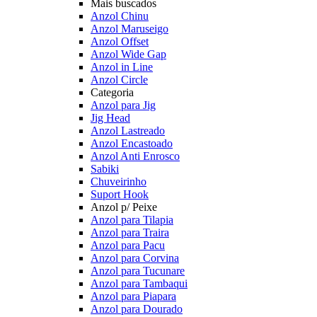
Mais buscados
Anzol Chinu
Anzol Maruseigo
Anzol Offset
Anzol Wide Gap
Anzol in Line
Anzol Circle
Categoria
Anzol para Jig
Jig Head
Anzol Lastreado
Anzol Encastoado
Anzol Anti Enrosco
Sabiki
Chuveirinho
Suport Hook
Anzol p/ Peixe
Anzol para Tilapia
Anzol para Traira
Anzol para Pacu
Anzol para Corvina
Anzol para Tucunare
Anzol para Tambaqui
Anzol para Piapara
Anzol para Dourado