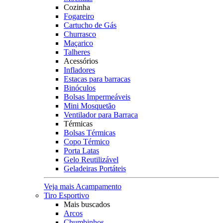
Cozinha
Fogareiro
Cartucho de Gás
Churrasco
Maçarico
Talheres
Acessórios
Infladores
Estacas para barracas
Binóculos
Bolsas Impermeáveis
Mini Mosquetão
Ventilador para Barraca
Térmicas
Bolsas Térmicas
Copo Térmico
Porta Latas
Gelo Reutilizável
Geladeiras Portáteis
Veja mais Acampamento
Tiro Esportivo
Mais buscados
Arcos
Chumbinhos