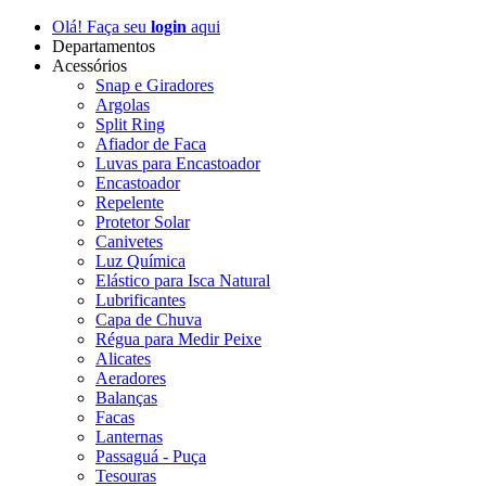
Olá! Faça seu
login
aqui
Departamentos
Acessórios
Snap e Giradores
Argolas
Split Ring
Afiador de Faca
Luvas para Encastoador
Encastoador
Repelente
Protetor Solar
Canivetes
Luz Química
Elástico para Isca Natural
Lubrificantes
Capa de Chuva
Régua para Medir Peixe
Alicates
Aeradores
Balanças
Facas
Lanternas
Passaguá - Puça
Tesouras