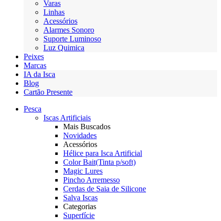
Varas
Linhas
Acessórios
Alarmes Sonoro
Suporte Luminoso
Luz Quimica
Peixes
Marcas
IA da Isca
Blog
Cartão Presente
Pesca
Iscas Artificiais
Mais Buscados
Novidades
Acessórios
Hélice para Isca Artificial
Color Bait(Tinta p/soft)
Magic Lures
Pincho Arremesso
Cerdas de Saia de Silicone
Salva Iscas
Categorias
Superfície