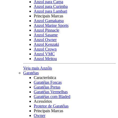
Anzol para Carpa
Anzol para Curimba
Anzol para Lambari
Principais Marcas
Anzol Gamakatsu
Anzol Marine Sports
Anzol Pinnacle
Anzol Sasame
Anzol Owner
Anzol Kenzaki
Anzol Crown
Anzol VMC
Anzol Meitou
Veja mais Anzóis
Garatéias
Característica
Garatéias Foscas
Garatéias Pretas
Garatéias Vermelhas
Garatéias com Bladed
Acessórios
Protetor de Garatéias
Principais Marcas
Owner