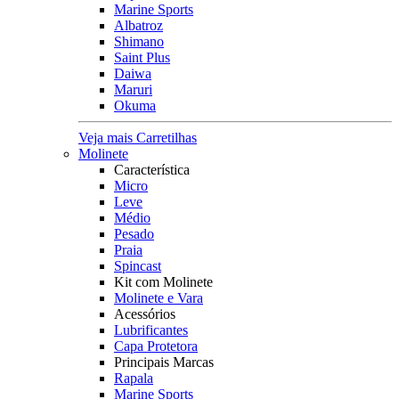
Marine Sports
Albatroz
Shimano
Saint Plus
Daiwa
Maruri
Okuma
Veja mais Carretilhas
Molinete
Característica
Micro
Leve
Médio
Pesado
Praia
Spincast
Kit com Molinete
Molinete e Vara
Acessórios
Lubrificantes
Capa Protetora
Principais Marcas
Rapala
Marine Sports