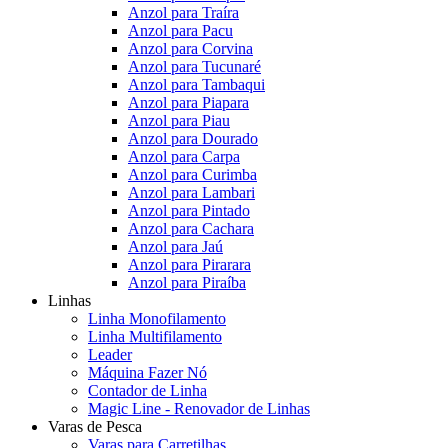
Anzol para Traíra
Anzol para Pacu
Anzol para Corvina
Anzol para Tucunaré
Anzol para Tambaqui
Anzol para Piapara
Anzol para Piau
Anzol para Dourado
Anzol para Carpa
Anzol para Curimba
Anzol para Lambari
Anzol para Pintado
Anzol para Cachara
Anzol para Jaú
Anzol para Pirarara
Anzol para Piraíba
Linhas
Linha Monofilamento
Linha Multifilamento
Leader
Máquina Fazer Nó
Contador de Linha
Magic Line - Renovador de Linhas
Varas de Pesca
Varas para Carretilhas