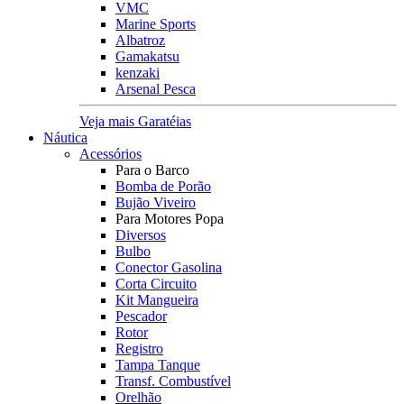
VMC
Marine Sports
Albatroz
Gamakatsu
kenzaki
Arsenal Pesca
Veja mais Garatéias
Náutica
Acessórios
Para o Barco
Bomba de Porão
Bujão Viveiro
Para Motores Popa
Diversos
Bulbo
Conector Gasolina
Corta Circuito
Kit Mangueira
Pescador
Rotor
Registro
Tampa Tanque
Transf. Combustível
Orelhão