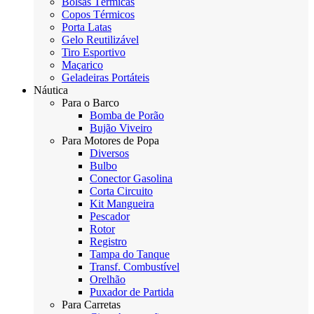
Bolsas Térmicas
Copos Térmicos
Porta Latas
Gelo Reutilizável
Tiro Esportivo
Maçarico
Geladeiras Portáteis
Náutica
Para o Barco
Bomba de Porão
Bujão Viveiro
Para Motores de Popa
Diversos
Bulbo
Conector Gasolina
Corta Circuito
Kit Mangueira
Pescador
Rotor
Registro
Tampa do Tanque
Transf. Combustível
Orelhão
Puxador de Partida
Para Carretas