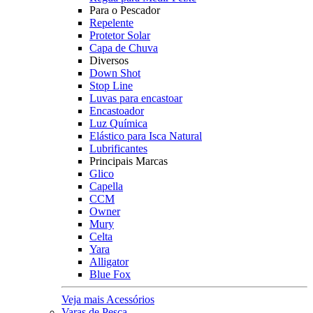
Para o Pescador
Repelente
Protetor Solar
Capa de Chuva
Diversos
Down Shot
Stop Line
Luvas para encastoar
Encastoador
Luz Química
Elástico para Isca Natural
Lubrificantes
Principais Marcas
Glico
Capella
CCM
Owner
Mury
Celta
Yara
Alligator
Blue Fox
Veja mais Acessórios
Varas de Pesca