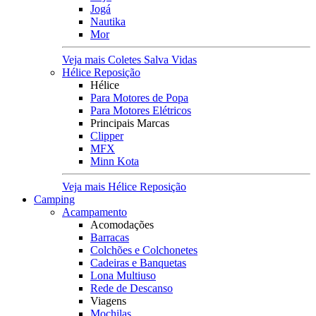
Jogá
Nautika
Mor
Veja mais Coletes Salva Vidas
Hélice Reposição
Hélice
Para Motores de Popa
Para Motores Elétricos
Principais Marcas
Clipper
MFX
Minn Kota
Veja mais Hélice Reposição
Camping
Acampamento
Acomodações
Barracas
Colchões e Colchonetes
Cadeiras e Banquetas
Lona Multiuso
Rede de Descanso
Viagens
Mochilas