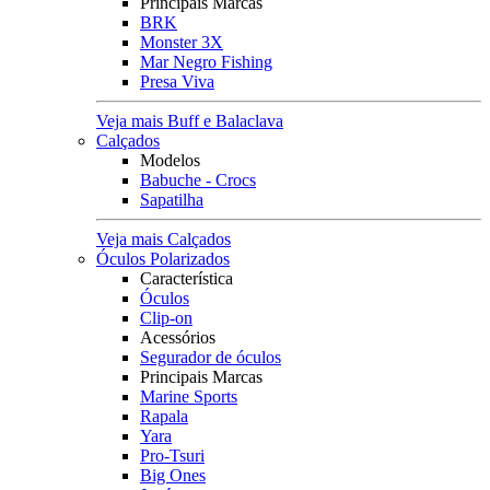
Principais Marcas
BRK
Monster 3X
Mar Negro Fishing
Presa Viva
Veja mais Buff e Balaclava
Calçados
Modelos
Babuche - Crocs
Sapatilha
Veja mais Calçados
Óculos Polarizados
Característica
Óculos
Clip-on
Acessórios
Segurador de óculos
Principais Marcas
Marine Sports
Rapala
Yara
Pro-Tsuri
Big Ones