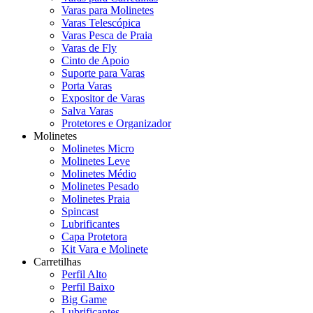
Varas para Molinetes
Varas Telescópica
Varas Pesca de Praia
Varas de Fly
Cinto de Apoio
Suporte para Varas
Porta Varas
Expositor de Varas
Salva Varas
Protetores e Organizador
Molinetes
Molinetes Micro
Molinetes Leve
Molinetes Médio
Molinetes Pesado
Molinetes Praia
Spincast
Lubrificantes
Capa Protetora
Kit Vara e Molinete
Carretilhas
Perfil Alto
Perfil Baixo
Big Game
Lubrificantes