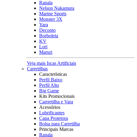
Rapala
Nelson Nakamura
Marine Sports
Monster 3X
Yara
Deconto
Borboleta
KV
Lori
Maruri
Veja mais Iscas Artificiais
Carretilhas
Características
Perfil Baixo
Perfil Alto
Big Game
Kits Promocionais
Carrretilha e Vara
Acessórios
Lubrificantes
Capa Protetora
Bolsa para Carretilha
Principais Marcas
Rapala