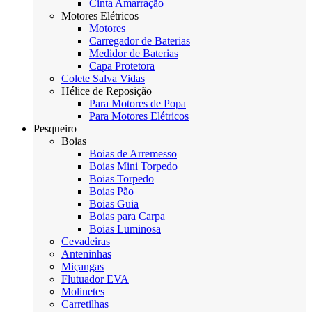
Cinta Amarração
Motores Elétricos
Motores
Carregador de Baterias
Medidor de Baterias
Capa Protetora
Colete Salva Vidas
Hélice de Reposição
Para Motores de Popa
Para Motores Elétricos
Pesqueiro
Boias
Boias de Arremesso
Boias Mini Torpedo
Boias Torpedo
Boias Pão
Boias Guia
Boias para Carpa
Boias Luminosa
Cevadeiras
Anteninhas
Miçangas
Flutuador EVA
Molinetes
Carretilhas