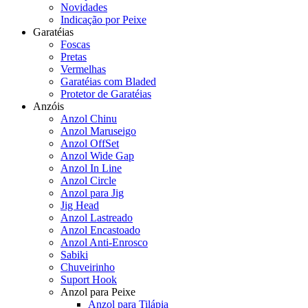
Novidades
Indicação por Peixe
Garatéias
Foscas
Pretas
Vermelhas
Garatéias com Bladed
Protetor de Garatéias
Anzóis
Anzol Chinu
Anzol Maruseigo
Anzol OffSet
Anzol Wide Gap
Anzol In Line
Anzol Circle
Anzol para Jig
Jig Head
Anzol Lastreado
Anzol Encastoado
Anzol Anti-Enrosco
Sabiki
Chuveirinho
Suport Hook
Anzol para Peixe
Anzol para Tilápia