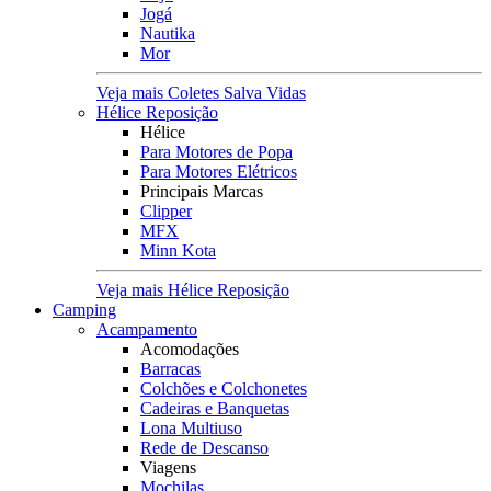
Jogá
Nautika
Mor
Veja mais Coletes Salva Vidas
Hélice Reposição
Hélice
Para Motores de Popa
Para Motores Elétricos
Principais Marcas
Clipper
MFX
Minn Kota
Veja mais Hélice Reposição
Camping
Acampamento
Acomodações
Barracas
Colchões e Colchonetes
Cadeiras e Banquetas
Lona Multiuso
Rede de Descanso
Viagens
Mochilas