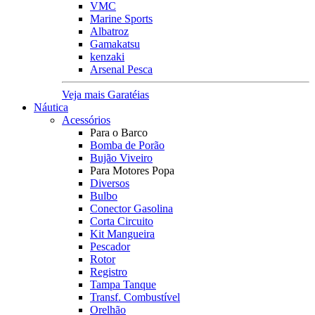
VMC
Marine Sports
Albatroz
Gamakatsu
kenzaki
Arsenal Pesca
Veja mais Garatéias
Náutica
Acessórios
Para o Barco
Bomba de Porão
Bujão Viveiro
Para Motores Popa
Diversos
Bulbo
Conector Gasolina
Corta Circuito
Kit Mangueira
Pescador
Rotor
Registro
Tampa Tanque
Transf. Combustível
Orelhão