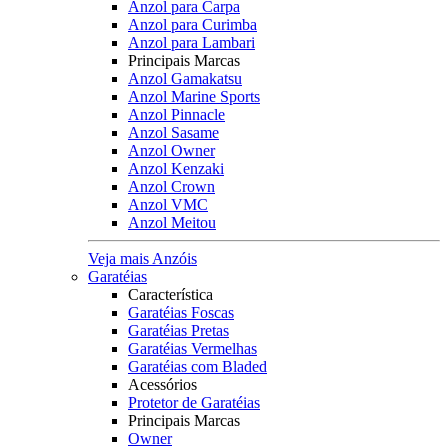
Anzol para Carpa
Anzol para Curimba
Anzol para Lambari
Principais Marcas
Anzol Gamakatsu
Anzol Marine Sports
Anzol Pinnacle
Anzol Sasame
Anzol Owner
Anzol Kenzaki
Anzol Crown
Anzol VMC
Anzol Meitou
Veja mais Anzóis
Garatéias
Característica
Garatéias Foscas
Garatéias Pretas
Garatéias Vermelhas
Garatéias com Bladed
Acessórios
Protetor de Garatéias
Principais Marcas
Owner