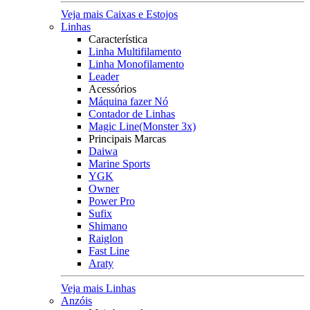
Veja mais Caixas e Estojos
Linhas
Característica
Linha Multifilamento
Linha Monofilamento
Leader
Acessórios
Máquina fazer Nó
Contador de Linhas
Magic Line(Monster 3x)
Principais Marcas
Daiwa
Marine Sports
YGK
Owner
Power Pro
Sufix
Shimano
Raiglon
Fast Line
Araty
Veja mais Linhas
Anzóis