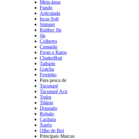
Meia-água
Fundo
Articulada
Iscas Soft
Spinner
Rubber JIg
Jig
Colheres
Camarão
Frogs e Ratos
ChatterBait
Tailspin
Gotcha
Ferrinho
Para pesca de
Tucunaré
Tucunaré Açu
Traíra
Tilápia
Dourado
Robalo
Cachara
Xaréu
Olho de Boi
Principais Marcas