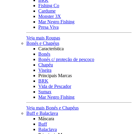
BRK
Fishing Co
Cardume
Monster 3X
Mar Negro Fishing
Presa Viva
Veja mais Roupas
Bonés e Chapéus
Característica
Bonés
Bonés c/ proteção de pescoço
Chapéu
Viseira
Principais Marcas
BRK
Vida de Pescador
Sumax
Mar Negro Fishing
Veja mais Bonés e Chapéus
Buff e Balaclava
Máscara
Buff
Balaclava