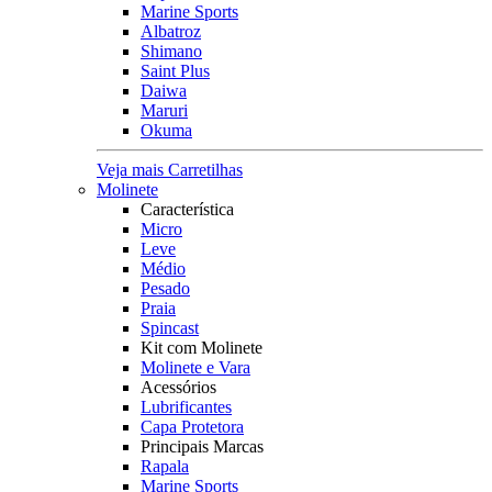
Marine Sports
Albatroz
Shimano
Saint Plus
Daiwa
Maruri
Okuma
Veja mais Carretilhas
Molinete
Característica
Micro
Leve
Médio
Pesado
Praia
Spincast
Kit com Molinete
Molinete e Vara
Acessórios
Lubrificantes
Capa Protetora
Principais Marcas
Rapala
Marine Sports