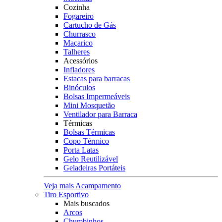
Cozinha
Fogareiro
Cartucho de Gás
Churrasco
Maçarico
Talheres
Acessórios
Infladores
Estacas para barracas
Binóculos
Bolsas Impermeáveis
Mini Mosquetão
Ventilador para Barraca
Térmicas
Bolsas Térmicas
Copo Térmico
Porta Latas
Gelo Reutilizável
Geladeiras Portáteis
Veja mais Acampamento
Tiro Esportivo
Mais buscados
Arcos
Chumbinhos