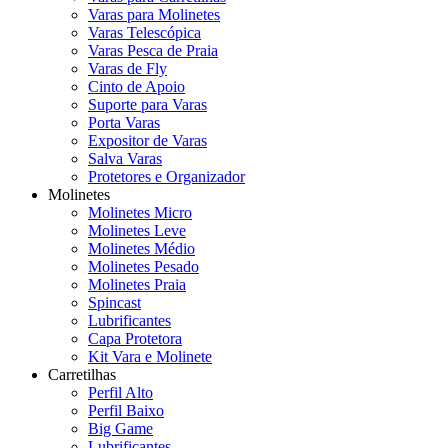
Varas para Molinetes
Varas Telescópica
Varas Pesca de Praia
Varas de Fly
Cinto de Apoio
Suporte para Varas
Porta Varas
Expositor de Varas
Salva Varas
Protetores e Organizador
Molinetes
Molinetes Micro
Molinetes Leve
Molinetes Médio
Molinetes Pesado
Molinetes Praia
Spincast
Lubrificantes
Capa Protetora
Kit Vara e Molinete
Carretilhas
Perfil Alto
Perfil Baixo
Big Game
Lubrificantes