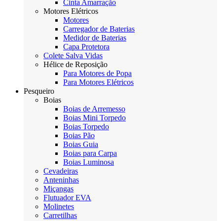
Cinta Amarração
Motores Elétricos
Motores
Carregador de Baterias
Medidor de Baterias
Capa Protetora
Colete Salva Vidas
Hélice de Reposição
Para Motores de Popa
Para Motores Elétricos
Pesqueiro
Boias
Boias de Arremesso
Boias Mini Torpedo
Boias Torpedo
Boias Pão
Boias Guia
Boias para Carpa
Boias Luminosa
Cevadeiras
Anteninhas
Miçangas
Flutuador EVA
Molinetes
Carretilhas