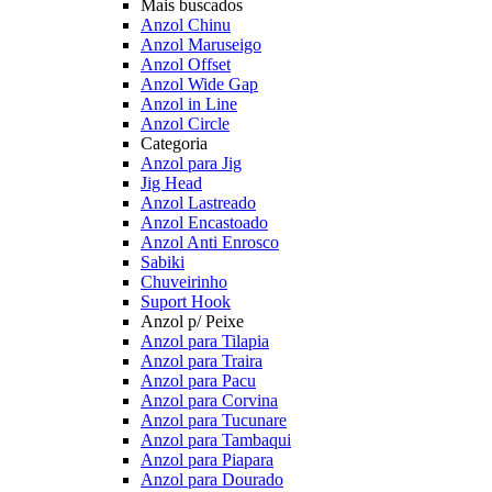
Mais buscados
Anzol Chinu
Anzol Maruseigo
Anzol Offset
Anzol Wide Gap
Anzol in Line
Anzol Circle
Categoria
Anzol para Jig
Jig Head
Anzol Lastreado
Anzol Encastoado
Anzol Anti Enrosco
Sabiki
Chuveirinho
Suport Hook
Anzol p/ Peixe
Anzol para Tilapia
Anzol para Traira
Anzol para Pacu
Anzol para Corvina
Anzol para Tucunare
Anzol para Tambaqui
Anzol para Piapara
Anzol para Dourado