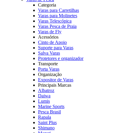
Categoria
Varas para Carretilhas
Varas para Molinetes
Varas Telescópica
Varas Pesca de Praia
Varas de Fly
Acessórios
Cinto de Apoio
Suporte para Varas
Salva Varas
Protetores e organizador
Transporte
Porta Varas
Organização
Expositor de Varas
Principais Marcas
Albatroz
Daiwa
Lumis
Marine Sports
Pesca Brasil
Rapala
Saint Plus
Shimano