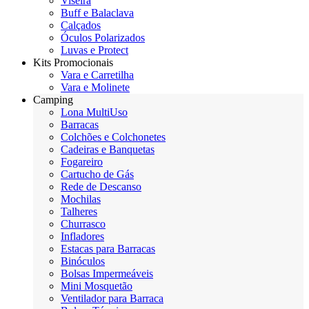
Viseira
Buff e Balaclava
Calçados
Óculos Polarizados
Luvas e Protect
Kits Promocionais
Vara e Carretilha
Vara e Molinete
Camping
Lona MultiUso
Barracas
Colchões e Colchonetes
Cadeiras e Banquetas
Fogareiro
Cartucho de Gás
Rede de Descanso
Mochilas
Talheres
Churrasco
Infladores
Estacas para Barracas
Binóculos
Bolsas Impermeáveis
Mini Mosquetão
Ventilador para Barraca