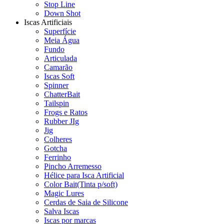
Stop Line
Down Shot
Iscas Artificiais
Superfície
Meia Água
Fundo
Articulada
Camarão
Iscas Soft
Spinner
ChatterBait
Tailspin
Frogs e Ratos
Rubber JIg
Jig
Colheres
Gotcha
Ferrinho
Pincho Arremesso
Hélice para Isca Artificial
Color Bait(Tinta p/soft)
Magic Lures
Cerdas de Saia de Silicone
Salva Iscas
Iscas por marcas