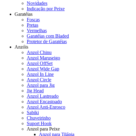
Novidades
Indicação por Peixe
Garatéias
Foscas
Pretas
Vermelhas
Garatéias com Bladed
Protetor de Garatéias
Anzóis
Anzol Chinu
Anzol Maruseigo
Anzol OffSet
Anzol Wide Gap
Anzol In Line
Anzol Circle
Anzol para Jig
Jig Head
Anzol Lastreado
Anzol Encastoado
Anzol Anti-Enrosco
Sabiki
Chuveirinho
Suport Hook
Anzol para Peixe
Anzol para Tilápia