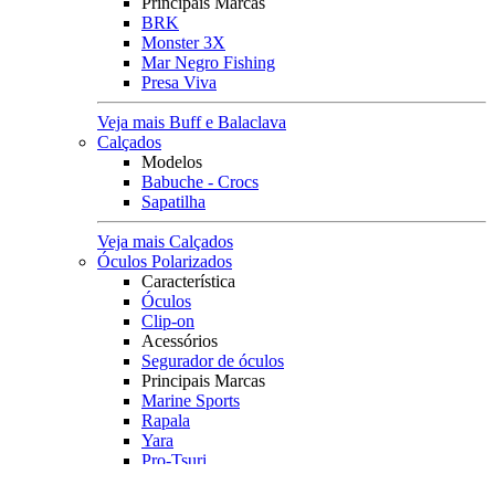
Principais Marcas
BRK
Monster 3X
Mar Negro Fishing
Presa Viva
Veja mais Buff e Balaclava
Calçados
Modelos
Babuche - Crocs
Sapatilha
Veja mais Calçados
Óculos Polarizados
Característica
Óculos
Clip-on
Acessórios
Segurador de óculos
Principais Marcas
Marine Sports
Rapala
Yara
Pro-Tsuri
Big Ones