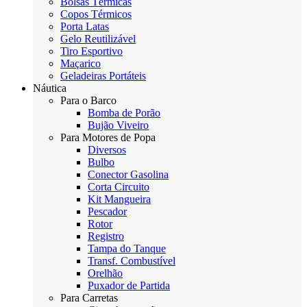
Bolsas Térmicas
Copos Térmicos
Porta Latas
Gelo Reutilizável
Tiro Esportivo
Maçarico
Geladeiras Portáteis
Náutica
Para o Barco
Bomba de Porão
Bujão Viveiro
Para Motores de Popa
Diversos
Bulbo
Conector Gasolina
Corta Circuito
Kit Mangueira
Pescador
Rotor
Registro
Tampa do Tanque
Transf. Combustível
Orelhão
Puxador de Partida
Para Carretas