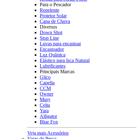
Para o Pescador
Repelente
Protetor Solar
Capa de Chuva
Diversos
Down Shot
Stop Line
Luvas para encastoar
Encastoador
Luz Química
Elástico para Isca Natural
Lubrificantes
Principais Marcas
Glico
Capella
CCM
Owner
Mury
Celta
Yara
Alligator
Blue Fox
Veja mais Acessórios
Varas de Pesca