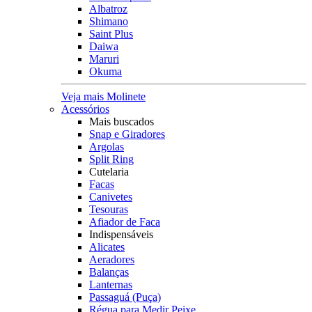
Albatroz
Shimano
Saint Plus
Daiwa
Maruri
Okuma
Veja mais Molinete
Acessórios
Mais buscados
Snap e Giradores
Argolas
Split Ring
Cutelaria
Facas
Canivetes
Tesouras
Afiador de Faca
Indispensáveis
Alicates
Aeradores
Balanças
Lanternas
Passaguá (Puça)
Régua para Medir Peixe