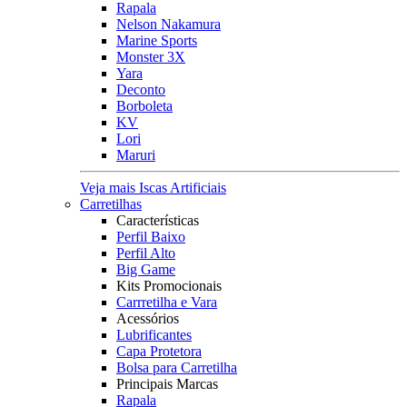
Rapala
Nelson Nakamura
Marine Sports
Monster 3X
Yara
Deconto
Borboleta
KV
Lori
Maruri
Veja mais Iscas Artificiais
Carretilhas
Características
Perfil Baixo
Perfil Alto
Big Game
Kits Promocionais
Carrretilha e Vara
Acessórios
Lubrificantes
Capa Protetora
Bolsa para Carretilha
Principais Marcas
Rapala