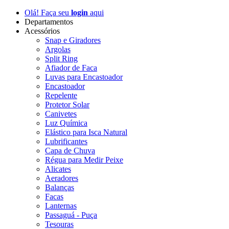
Olá! Faça seu
login
aqui
Departamentos
Acessórios
Snap e Giradores
Argolas
Split Ring
Afiador de Faca
Luvas para Encastoador
Encastoador
Repelente
Protetor Solar
Canivetes
Luz Química
Elástico para Isca Natural
Lubrificantes
Capa de Chuva
Régua para Medir Peixe
Alicates
Aeradores
Balanças
Facas
Lanternas
Passaguá - Puça
Tesouras