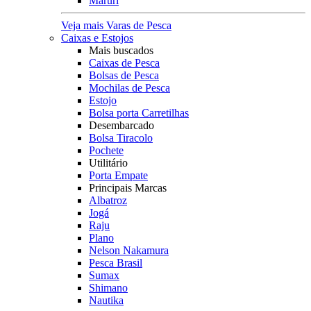
Maruri
Veja mais Varas de Pesca
Caixas e Estojos
Mais buscados
Caixas de Pesca
Bolsas de Pesca
Mochilas de Pesca
Estojo
Bolsa porta Carretilhas
Desembarcado
Bolsa Tiracolo
Pochete
Utilitário
Porta Empate
Principais Marcas
Albatroz
Jogá
Raju
Plano
Nelson Nakamura
Pesca Brasil
Sumax
Shimano
Nautika