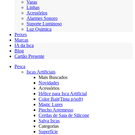
Varas
Linhas
Acessórios
Alarmes Sonoro
Suporte Luminoso
Luz Quimica
Peixes
Marcas
IA da Isca
Blog
Cartão Presente
Pesca
Iscas Artificiais
Mais Buscados
Novidades
Acessórios
Hélice para Isca Artificial
Color Bait(Tinta p/soft)
Magic Lures
Pincho Arremesso
Cerdas de Saia de Silicone
Salva Iscas
Categorias
Superfície