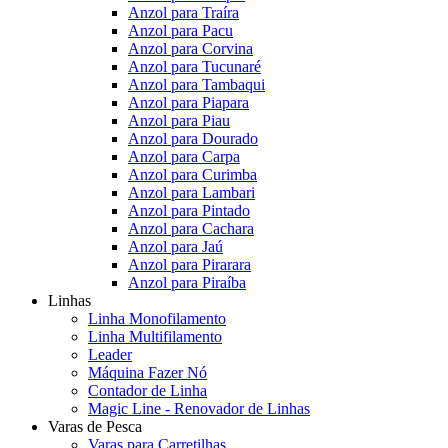
Anzol para Traíra
Anzol para Pacu
Anzol para Corvina
Anzol para Tucunaré
Anzol para Tambaqui
Anzol para Piapara
Anzol para Piau
Anzol para Dourado
Anzol para Carpa
Anzol para Curimba
Anzol para Lambari
Anzol para Pintado
Anzol para Cachara
Anzol para Jaú
Anzol para Pirarara
Anzol para Piraíba
Linhas
Linha Monofilamento
Linha Multifilamento
Leader
Máquina Fazer Nó
Contador de Linha
Magic Line - Renovador de Linhas
Varas de Pesca
Varas para Carretilhas