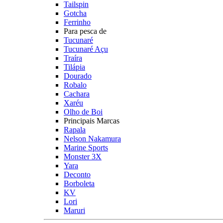
Tailspin
Gotcha
Ferrinho
Para pesca de
Tucunaré
Tucunaré Açu
Traíra
Tilápia
Dourado
Robalo
Cachara
Xaréu
Olho de Boi
Principais Marcas
Rapala
Nelson Nakamura
Marine Sports
Monster 3X
Yara
Deconto
Borboleta
KV
Lori
Maruri