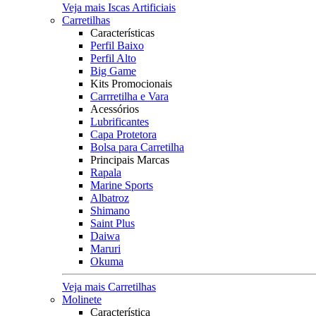
Veja mais Iscas Artificiais
Carretilhas
Características
Perfil Baixo
Perfil Alto
Big Game
Kits Promocionais
Carrretilha e Vara
Acessórios
Lubrificantes
Capa Protetora
Bolsa para Carretilha
Principais Marcas
Rapala
Marine Sports
Albatroz
Shimano
Saint Plus
Daiwa
Maruri
Okuma
Veja mais Carretilhas
Molinete
Característica