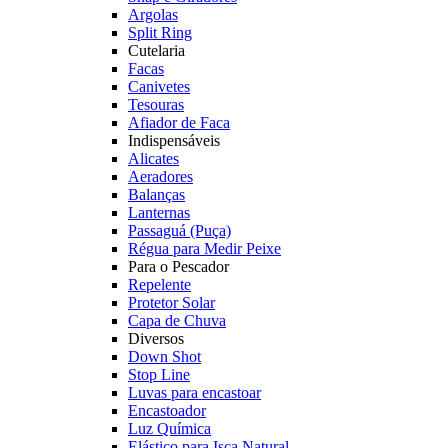
Argolas
Split Ring
Cutelaria
Facas
Canivetes
Tesouras
Afiador de Faca
Indispensáveis
Alicates
Aeradores
Balanças
Lanternas
Passaguá (Puça)
Régua para Medir Peixe
Para o Pescador
Repelente
Protetor Solar
Capa de Chuva
Diversos
Down Shot
Stop Line
Luvas para encastoar
Encastoador
Luz Química
Elástico para Isca Natural