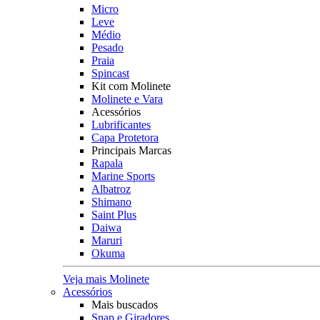
Micro
Leve
Médio
Pesado
Praia
Spincast
Kit com Molinete
Molinete e Vara
Acessórios
Lubrificantes
Capa Protetora
Principais Marcas
Rapala
Marine Sports
Albatroz
Shimano
Saint Plus
Daiwa
Maruri
Okuma
Veja mais Molinete
Acessórios
Mais buscados
Snap e Giradores