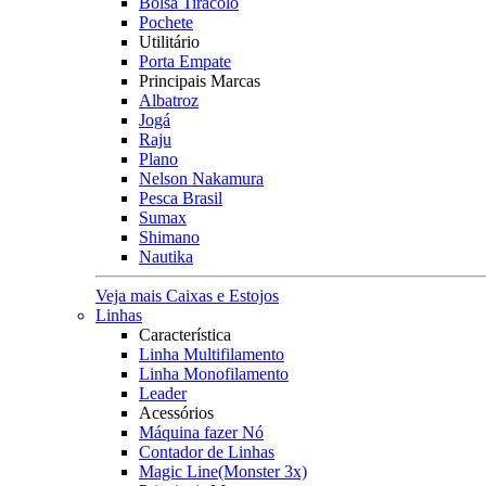
Bolsa Tiracolo
Pochete
Utilitário
Porta Empate
Principais Marcas
Albatroz
Jogá
Raju
Plano
Nelson Nakamura
Pesca Brasil
Sumax
Shimano
Nautika
Veja mais Caixas e Estojos
Linhas
Característica
Linha Multifilamento
Linha Monofilamento
Leader
Acessórios
Máquina fazer Nó
Contador de Linhas
Magic Line(Monster 3x)