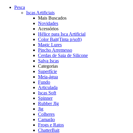
Pesca
Iscas Artificiais
Mais Buscados
Novidades
Acessórios
Hélice para Isca Artificial
Color Bait(Tinta p/soft)
Magic Lures
Pincho Arremesso
Cerdas de Saia de Silicone
Salva Iscas
Categorias
Superfície
Meia-água
Fundo
Articulada
Iscas Soft
Spinner
Rubber JIg
Jig
Colheres
Camarão
Frogs e Ratos
ChatterBait