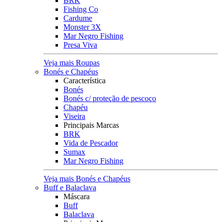
BRK
Fishing Co
Cardume
Monster 3X
Mar Negro Fishing
Presa Viva
Veja mais Roupas
Bonés e Chapéus
Característica
Bonés
Bonés c/ proteção de pescoço
Chapéu
Viseira
Principais Marcas
BRK
Vida de Pescador
Sumax
Mar Negro Fishing
Veja mais Bonés e Chapéus
Buff e Balaclava
Máscara
Buff
Balaclava