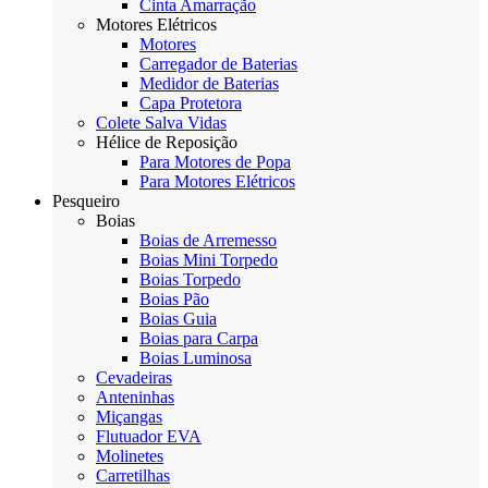
Cinta Amarração
Motores Elétricos
Motores
Carregador de Baterias
Medidor de Baterias
Capa Protetora
Colete Salva Vidas
Hélice de Reposição
Para Motores de Popa
Para Motores Elétricos
Pesqueiro
Boias
Boias de Arremesso
Boias Mini Torpedo
Boias Torpedo
Boias Pão
Boias Guia
Boias para Carpa
Boias Luminosa
Cevadeiras
Anteninhas
Miçangas
Flutuador EVA
Molinetes
Carretilhas