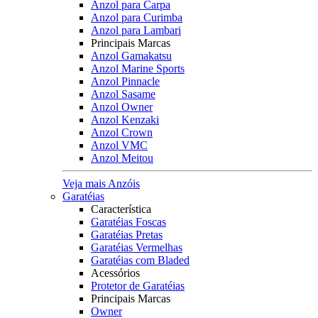
Anzol para Carpa
Anzol para Curimba
Anzol para Lambari
Principais Marcas
Anzol Gamakatsu
Anzol Marine Sports
Anzol Pinnacle
Anzol Sasame
Anzol Owner
Anzol Kenzaki
Anzol Crown
Anzol VMC
Anzol Meitou
Veja mais Anzóis
Garatéias
Característica
Garatéias Foscas
Garatéias Pretas
Garatéias Vermelhas
Garatéias com Bladed
Acessórios
Protetor de Garatéias
Principais Marcas
Owner