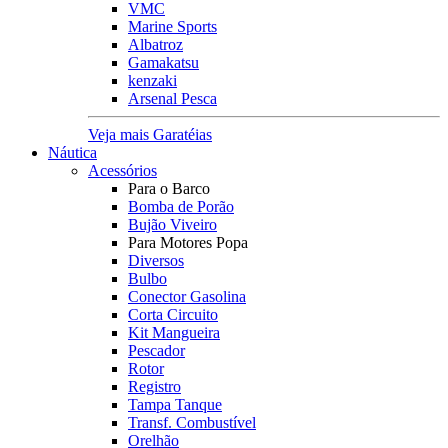
VMC
Marine Sports
Albatroz
Gamakatsu
kenzaki
Arsenal Pesca
Veja mais Garatéias
Náutica
Acessórios
Para o Barco
Bomba de Porão
Bujão Viveiro
Para Motores Popa
Diversos
Bulbo
Conector Gasolina
Corta Circuito
Kit Mangueira
Pescador
Rotor
Registro
Tampa Tanque
Transf. Combustível
Orelhão