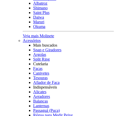
Albatroz
Shimano
Saint Plus
Daiwa
Maruri
Okuma
Veja mais Molinete
Acessórios
Mais buscados
Snap e Giradores
Argolas
Split Ring
Cutelaria
Facas
Canivetes
Tesouras
Afiador de Faca
Indispensáveis
Alicates
Aeradores
Balanças
Lanternas
Passaguá (Puça)
Régua para Medir Peixe