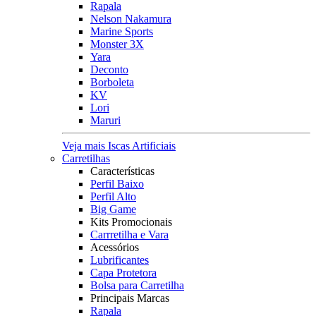
Rapala
Nelson Nakamura
Marine Sports
Monster 3X
Yara
Deconto
Borboleta
KV
Lori
Maruri
Veja mais Iscas Artificiais
Carretilhas
Características
Perfil Baixo
Perfil Alto
Big Game
Kits Promocionais
Carrretilha e Vara
Acessórios
Lubrificantes
Capa Protetora
Bolsa para Carretilha
Principais Marcas
Rapala