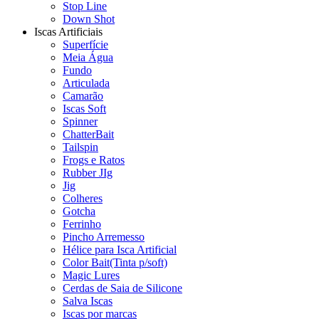
Stop Line
Down Shot
Iscas Artificiais
Superfície
Meia Água
Fundo
Articulada
Camarão
Iscas Soft
Spinner
ChatterBait
Tailspin
Frogs e Ratos
Rubber JIg
Jig
Colheres
Gotcha
Ferrinho
Pincho Arremesso
Hélice para Isca Artificial
Color Bait(Tinta p/soft)
Magic Lures
Cerdas de Saia de Silicone
Salva Iscas
Iscas por marcas