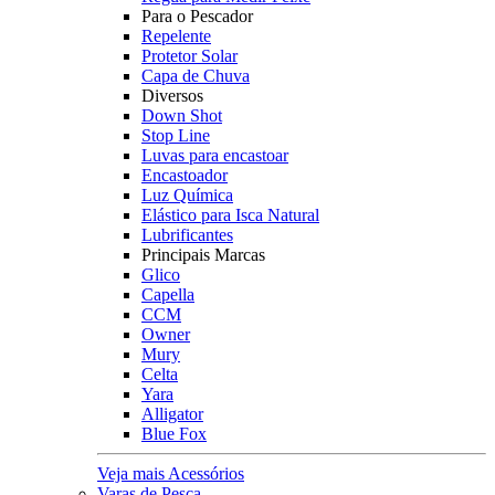
Para o Pescador
Repelente
Protetor Solar
Capa de Chuva
Diversos
Down Shot
Stop Line
Luvas para encastoar
Encastoador
Luz Química
Elástico para Isca Natural
Lubrificantes
Principais Marcas
Glico
Capella
CCM
Owner
Mury
Celta
Yara
Alligator
Blue Fox
Veja mais Acessórios
Varas de Pesca