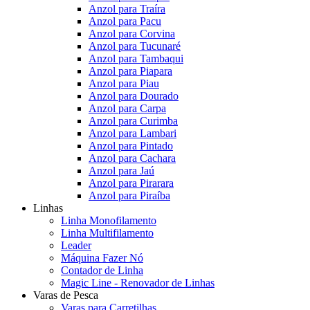
Anzol para Traíra
Anzol para Pacu
Anzol para Corvina
Anzol para Tucunaré
Anzol para Tambaqui
Anzol para Piapara
Anzol para Piau
Anzol para Dourado
Anzol para Carpa
Anzol para Curimba
Anzol para Lambari
Anzol para Pintado
Anzol para Cachara
Anzol para Jaú
Anzol para Pirarara
Anzol para Piraíba
Linhas
Linha Monofilamento
Linha Multifilamento
Leader
Máquina Fazer Nó
Contador de Linha
Magic Line - Renovador de Linhas
Varas de Pesca
Varas para Carretilhas