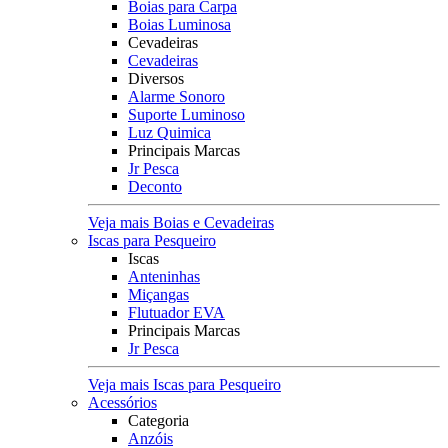
Boias para Carpa
Boias Luminosa
Cevadeiras
Cevadeiras
Diversos
Alarme Sonoro
Suporte Luminoso
Luz Quimica
Principais Marcas
Jr Pesca
Deconto
Veja mais Boias e Cevadeiras
Iscas para Pesqueiro
Iscas
Anteninhas
Miçangas
Flutuador EVA
Principais Marcas
Jr Pesca
Veja mais Iscas para Pesqueiro
Acessórios
Categoria
Anzóis