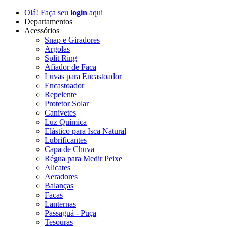
Olá! Faça seu
login
aqui
Departamentos
Acessórios
Snap e Giradores
Argolas
Split Ring
Afiador de Faca
Luvas para Encastoador
Encastoador
Repelente
Protetor Solar
Canivetes
Luz Química
Elástico para Isca Natural
Lubrificantes
Capa de Chuva
Régua para Medir Peixe
Alicates
Aeradores
Balanças
Facas
Lanternas
Passaguá - Puça
Tesouras