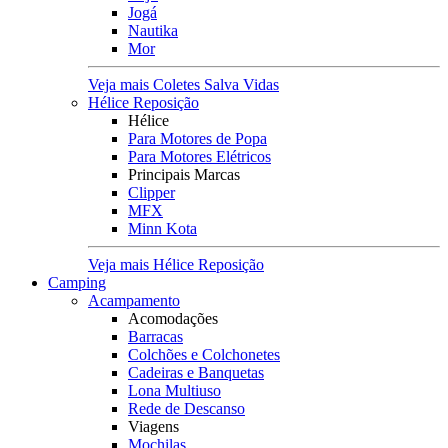
Jogá
Nautika
Mor
Veja mais Coletes Salva Vidas
Hélice Reposição
Hélice
Para Motores de Popa
Para Motores Elétricos
Principais Marcas
Clipper
MFX
Minn Kota
Veja mais Hélice Reposição
Camping
Acampamento
Acomodações
Barracas
Colchões e Colchonetes
Cadeiras e Banquetas
Lona Multiuso
Rede de Descanso
Viagens
Mochilas