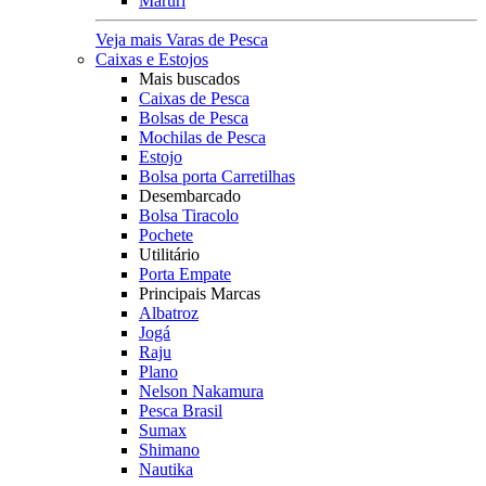
Maruri
Veja mais Varas de Pesca
Caixas e Estojos
Mais buscados
Caixas de Pesca
Bolsas de Pesca
Mochilas de Pesca
Estojo
Bolsa porta Carretilhas
Desembarcado
Bolsa Tiracolo
Pochete
Utilitário
Porta Empate
Principais Marcas
Albatroz
Jogá
Raju
Plano
Nelson Nakamura
Pesca Brasil
Sumax
Shimano
Nautika