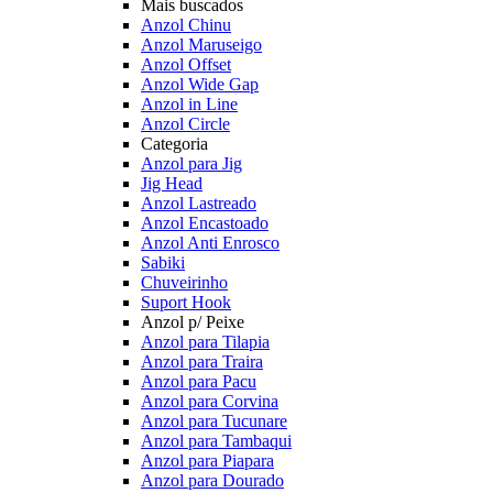
Mais buscados
Anzol Chinu
Anzol Maruseigo
Anzol Offset
Anzol Wide Gap
Anzol in Line
Anzol Circle
Categoria
Anzol para Jig
Jig Head
Anzol Lastreado
Anzol Encastoado
Anzol Anti Enrosco
Sabiki
Chuveirinho
Suport Hook
Anzol p/ Peixe
Anzol para Tilapia
Anzol para Traira
Anzol para Pacu
Anzol para Corvina
Anzol para Tucunare
Anzol para Tambaqui
Anzol para Piapara
Anzol para Dourado