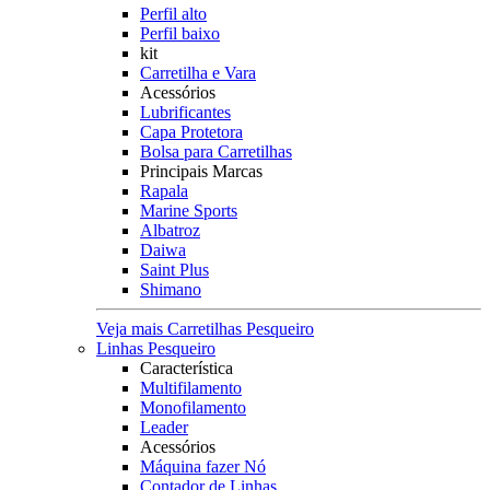
Perfil alto
Perfil baixo
kit
Carretilha e Vara
Acessórios
Lubrificantes
Capa Protetora
Bolsa para Carretilhas
Principais Marcas
Rapala
Marine Sports
Albatroz
Daiwa
Saint Plus
Shimano
Veja mais Carretilhas Pesqueiro
Linhas Pesqueiro
Característica
Multifilamento
Monofilamento
Leader
Acessórios
Máquina fazer Nó
Contador de Linhas