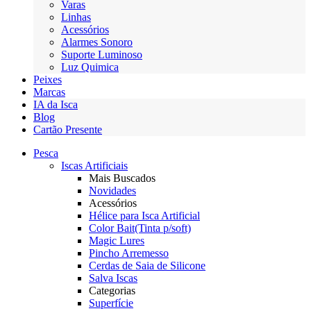
Varas
Linhas
Acessórios
Alarmes Sonoro
Suporte Luminoso
Luz Quimica
Peixes
Marcas
IA da Isca
Blog
Cartão Presente
Pesca
Iscas Artificiais
Mais Buscados
Novidades
Acessórios
Hélice para Isca Artificial
Color Bait(Tinta p/soft)
Magic Lures
Pincho Arremesso
Cerdas de Saia de Silicone
Salva Iscas
Categorias
Superfície