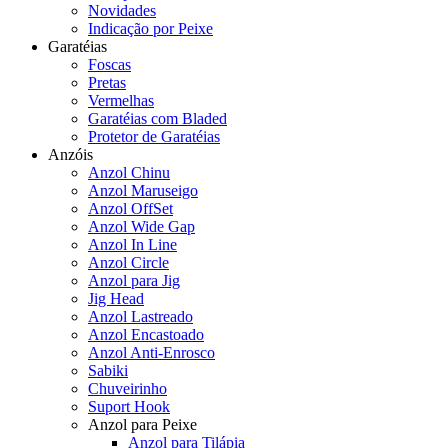
Novidades
Indicação por Peixe
Garatéias
Foscas
Pretas
Vermelhas
Garatéias com Bladed
Protetor de Garatéias
Anzóis
Anzol Chinu
Anzol Maruseigo
Anzol OffSet
Anzol Wide Gap
Anzol In Line
Anzol Circle
Anzol para Jig
Jig Head
Anzol Lastreado
Anzol Encastoado
Anzol Anti-Enrosco
Sabiki
Chuveirinho
Suport Hook
Anzol para Peixe
Anzol para Tilápia