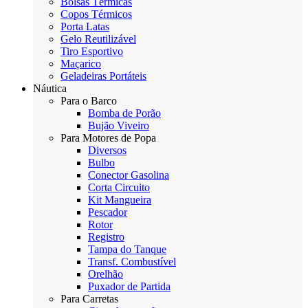
Bolsas Térmicas
Copos Térmicos
Porta Latas
Gelo Reutilizável
Tiro Esportivo
Maçarico
Geladeiras Portáteis
Náutica
Para o Barco
Bomba de Porão
Bujão Viveiro
Para Motores de Popa
Diversos
Bulbo
Conector Gasolina
Corta Circuito
Kit Mangueira
Pescador
Rotor
Registro
Tampa do Tanque
Transf. Combustível
Orelhão
Puxador de Partida
Para Carretas