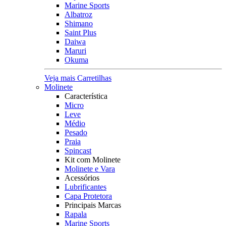
Marine Sports
Albatroz
Shimano
Saint Plus
Daiwa
Maruri
Okuma
Veja mais Carretilhas
Molinete
Característica
Micro
Leve
Médio
Pesado
Praia
Spincast
Kit com Molinete
Molinete e Vara
Acessórios
Lubrificantes
Capa Protetora
Principais Marcas
Rapala
Marine Sports