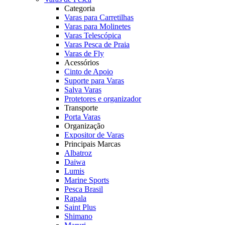
Categoria
Varas para Carretilhas
Varas para Molinetes
Varas Telescópica
Varas Pesca de Praia
Varas de Fly
Acessórios
Cinto de Apoio
Suporte para Varas
Salva Varas
Protetores e organizador
Transporte
Porta Varas
Organização
Expositor de Varas
Principais Marcas
Albatroz
Daiwa
Lumis
Marine Sports
Pesca Brasil
Rapala
Saint Plus
Shimano