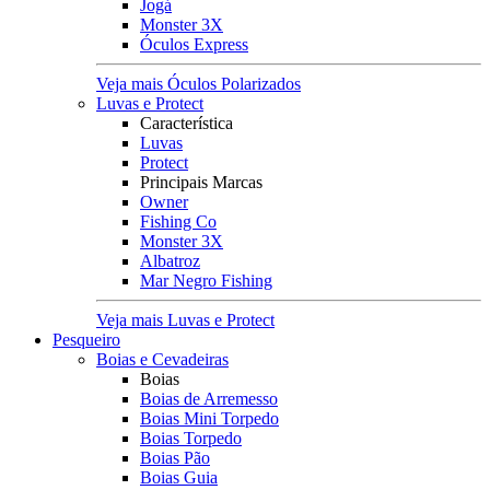
Jogá
Monster 3X
Óculos Express
Veja mais Óculos Polarizados
Luvas e Protect
Característica
Luvas
Protect
Principais Marcas
Owner
Fishing Co
Monster 3X
Albatroz
Mar Negro Fishing
Veja mais Luvas e Protect
Pesqueiro
Boias e Cevadeiras
Boias
Boias de Arremesso
Boias Mini Torpedo
Boias Torpedo
Boias Pão
Boias Guia