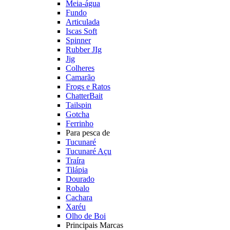
Meia-água
Fundo
Articulada
Iscas Soft
Spinner
Rubber JIg
Jig
Colheres
Camarão
Frogs e Ratos
ChatterBait
Tailspin
Gotcha
Ferrinho
Para pesca de
Tucunaré
Tucunaré Açu
Traíra
Tilápia
Dourado
Robalo
Cachara
Xaréu
Olho de Boi
Principais Marcas