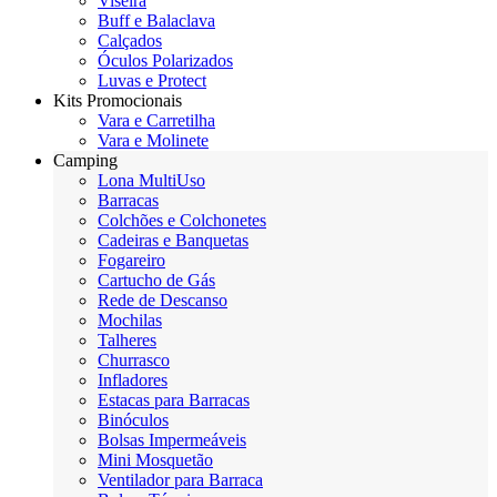
Viseira
Buff e Balaclava
Calçados
Óculos Polarizados
Luvas e Protect
Kits Promocionais
Vara e Carretilha
Vara e Molinete
Camping
Lona MultiUso
Barracas
Colchões e Colchonetes
Cadeiras e Banquetas
Fogareiro
Cartucho de Gás
Rede de Descanso
Mochilas
Talheres
Churrasco
Infladores
Estacas para Barracas
Binóculos
Bolsas Impermeáveis
Mini Mosquetão
Ventilador para Barraca