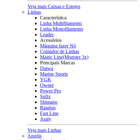
Veja mais Caixas e Estojos
Linhas
Característica
Linha Multifilamento
Linha Monofilamento
Leader
Acessórios
Máquina fazer Nó
Contador de Linhas
Magic Line(Monster 3x)
Principais Marcas
Daiwa
Marine Sports
YGK
Owner
Power Pro
Sufix
Shimano
Raiglon
Fast Line
Araty
Veja mais Linhas
Anzóis