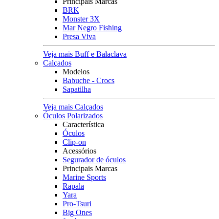
Principais Marcas
BRK
Monster 3X
Mar Negro Fishing
Presa Viva
Veja mais Buff e Balaclava
Calçados
Modelos
Babuche - Crocs
Sapatilha
Veja mais Calçados
Óculos Polarizados
Característica
Óculos
Clip-on
Acessórios
Segurador de óculos
Principais Marcas
Marine Sports
Rapala
Yara
Pro-Tsuri
Big Ones