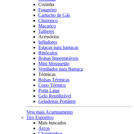
Cozinha
Fogareiro
Cartucho de Gás
Churrasco
Maçarico
Talheres
Acessórios
Infladores
Estacas para barracas
Binóculos
Bolsas Impermeáveis
Mini Mosquetão
Ventilador para Barraca
Térmicas
Bolsas Térmicas
Copo Térmico
Porta Latas
Gelo Reutilizável
Geladeiras Portáteis
Veja mais Acampamento
Tiro Esportivo
Mais buscados
Arcos
Chumbinhos