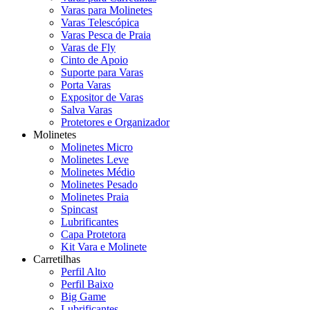
Varas para Molinetes
Varas Telescópica
Varas Pesca de Praia
Varas de Fly
Cinto de Apoio
Suporte para Varas
Porta Varas
Expositor de Varas
Salva Varas
Protetores e Organizador
Molinetes
Molinetes Micro
Molinetes Leve
Molinetes Médio
Molinetes Pesado
Molinetes Praia
Spincast
Lubrificantes
Capa Protetora
Kit Vara e Molinete
Carretilhas
Perfil Alto
Perfil Baixo
Big Game
Lubrificantes