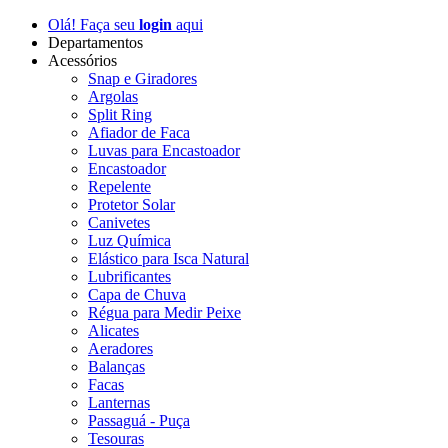
Olá! Faça seu
login
aqui
Departamentos
Acessórios
Snap e Giradores
Argolas
Split Ring
Afiador de Faca
Luvas para Encastoador
Encastoador
Repelente
Protetor Solar
Canivetes
Luz Química
Elástico para Isca Natural
Lubrificantes
Capa de Chuva
Régua para Medir Peixe
Alicates
Aeradores
Balanças
Facas
Lanternas
Passaguá - Puça
Tesouras