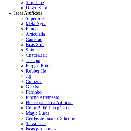
Stop Line
Down Shot
Iscas Artificiais
Superfície
Meia Água
Fundo
Articulada
Camarão
Iscas Soft
Spinner
ChatterBait
Tailspin
Frogs e Ratos
Rubber JIg
Jig
Colheres
Gotcha
Ferrinho
Pincho Arremesso
Hélice para Isca Artificial
Color Bait(Tinta p/soft)
Magic Lures
Cerdas de Saia de Silicone
Salva Iscas
Iscas por marcas