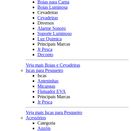
Boias para Carpa
Boias Luminosa
Cevadeiras
Cevadeiras
Diversos
Alarme Sonoro
Suporte Luminoso
Luz Quimica
Principais Marcas
Jr Pesca
Deconto
Veja mais Boias e Cevadeiras
Iscas para Pesqueiro
Iscas
Anteninhas
Miçangas
Flutuador EVA
Principais Marcas
Jr Pesca
Veja mais Iscas para Pesqueiro
Acessórios
Categoria
Anzóis