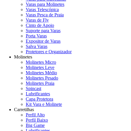
Varas para Molinetes
Varas Telescópica
Varas Pesca de Praia
Varas de Fly
Cinto de Apoio
Suporte para Varas
Porta Varas
Expositor de Varas
Salva Varas
Protetores e Organizador
Molinetes
Molinetes Micro
Molinetes Leve
Molinetes Médio
Molinetes Pesado
Molinetes Praia
Spincast
Lubrificantes
Capa Protetora
Kit Vara e Molinete
Carretilhas
Perfil Alto
Perfil Baixo
Big Game
Lubrificantes