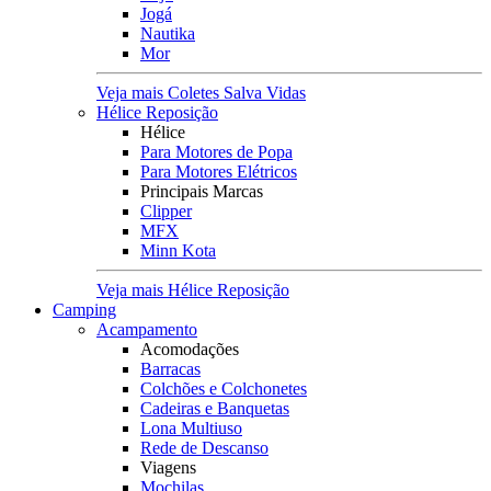
Jogá
Nautika
Mor
Veja mais Coletes Salva Vidas
Hélice Reposição
Hélice
Para Motores de Popa
Para Motores Elétricos
Principais Marcas
Clipper
MFX
Minn Kota
Veja mais Hélice Reposição
Camping
Acampamento
Acomodações
Barracas
Colchões e Colchonetes
Cadeiras e Banquetas
Lona Multiuso
Rede de Descanso
Viagens
Mochilas