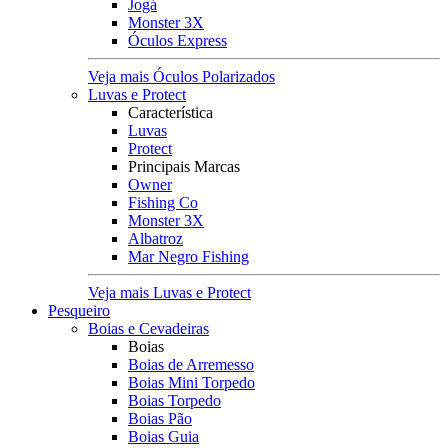
Jogá
Monster 3X
Óculos Express
Veja mais Óculos Polarizados
Luvas e Protect
Característica
Luvas
Protect
Principais Marcas
Owner
Fishing Co
Monster 3X
Albatroz
Mar Negro Fishing
Veja mais Luvas e Protect
Pesqueiro
Boias e Cevadeiras
Boias
Boias de Arremesso
Boias Mini Torpedo
Boias Torpedo
Boias Pão
Boias Guia