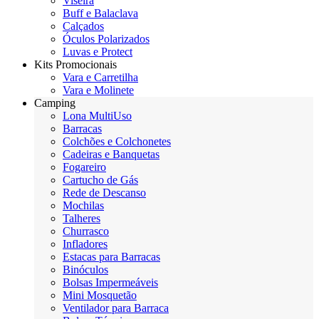
Viseira
Buff e Balaclava
Calçados
Óculos Polarizados
Luvas e Protect
Kits Promocionais
Vara e Carretilha
Vara e Molinete
Camping
Lona MultiUso
Barracas
Colchões e Colchonetes
Cadeiras e Banquetas
Fogareiro
Cartucho de Gás
Rede de Descanso
Mochilas
Talheres
Churrasco
Infladores
Estacas para Barracas
Binóculos
Bolsas Impermeáveis
Mini Mosquetão
Ventilador para Barraca