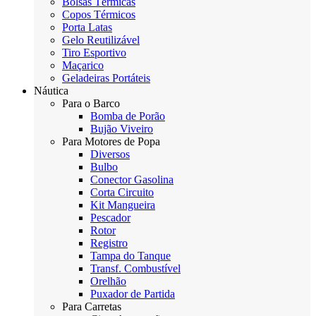
Bolsas Térmicas
Copos Térmicos
Porta Latas
Gelo Reutilizável
Tiro Esportivo
Maçarico
Geladeiras Portáteis
Náutica
Para o Barco
Bomba de Porão
Bujão Viveiro
Para Motores de Popa
Diversos
Bulbo
Conector Gasolina
Corta Circuito
Kit Mangueira
Pescador
Rotor
Registro
Tampa do Tanque
Transf. Combustível
Orelhão
Puxador de Partida
Para Carretas