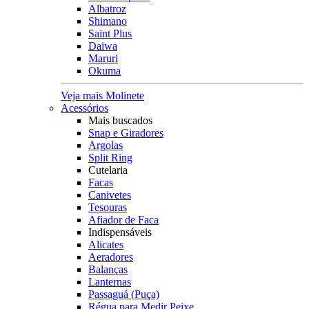
Albatroz
Shimano
Saint Plus
Daiwa
Maruri
Okuma
Veja mais Molinete
Acessórios
Mais buscados
Snap e Giradores
Argolas
Split Ring
Cutelaria
Facas
Canivetes
Tesouras
Afiador de Faca
Indispensáveis
Alicates
Aeradores
Balanças
Lanternas
Passaguá (Puça)
Régua para Medir Peixe