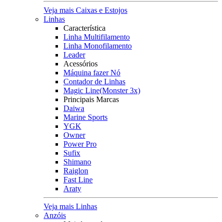
Veja mais Caixas e Estojos
Linhas
Característica
Linha Multifilamento
Linha Monofilamento
Leader
Acessórios
Máquina fazer Nó
Contador de Linhas
Magic Line(Monster 3x)
Principais Marcas
Daiwa
Marine Sports
YGK
Owner
Power Pro
Sufix
Shimano
Raiglon
Fast Line
Araty
Veja mais Linhas
Anzóis