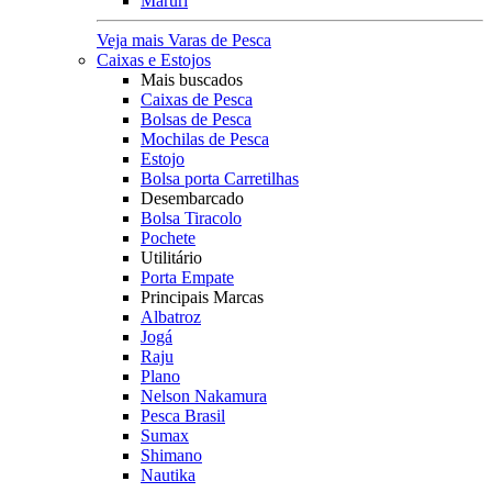
Maruri
Veja mais Varas de Pesca
Caixas e Estojos
Mais buscados
Caixas de Pesca
Bolsas de Pesca
Mochilas de Pesca
Estojo
Bolsa porta Carretilhas
Desembarcado
Bolsa Tiracolo
Pochete
Utilitário
Porta Empate
Principais Marcas
Albatroz
Jogá
Raju
Plano
Nelson Nakamura
Pesca Brasil
Sumax
Shimano
Nautika