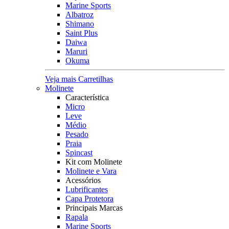
Marine Sports
Albatroz
Shimano
Saint Plus
Daiwa
Maruri
Okuma
Veja mais Carretilhas
Molinete
Característica
Micro
Leve
Médio
Pesado
Praia
Spincast
Kit com Molinete
Molinete e Vara
Acessórios
Lubrificantes
Capa Protetora
Principais Marcas
Rapala
Marine Sports