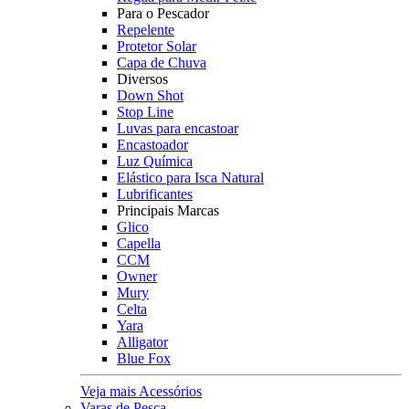
Para o Pescador
Repelente
Protetor Solar
Capa de Chuva
Diversos
Down Shot
Stop Line
Luvas para encastoar
Encastoador
Luz Química
Elástico para Isca Natural
Lubrificantes
Principais Marcas
Glico
Capella
CCM
Owner
Mury
Celta
Yara
Alligator
Blue Fox
Veja mais Acessórios
Varas de Pesca