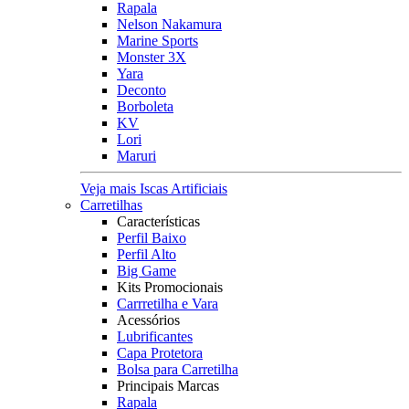
Rapala
Nelson Nakamura
Marine Sports
Monster 3X
Yara
Deconto
Borboleta
KV
Lori
Maruri
Veja mais Iscas Artificiais
Carretilhas
Características
Perfil Baixo
Perfil Alto
Big Game
Kits Promocionais
Carrretilha e Vara
Acessórios
Lubrificantes
Capa Protetora
Bolsa para Carretilha
Principais Marcas
Rapala