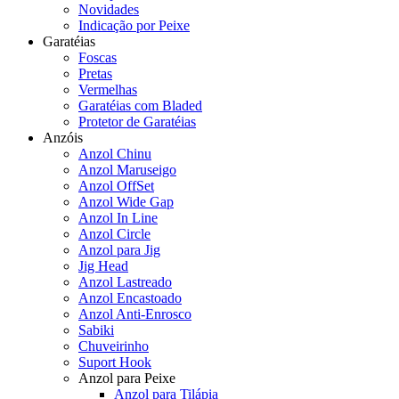
Novidades
Indicação por Peixe
Garatéias
Foscas
Pretas
Vermelhas
Garatéias com Bladed
Protetor de Garatéias
Anzóis
Anzol Chinu
Anzol Maruseigo
Anzol OffSet
Anzol Wide Gap
Anzol In Line
Anzol Circle
Anzol para Jig
Jig Head
Anzol Lastreado
Anzol Encastoado
Anzol Anti-Enrosco
Sabiki
Chuveirinho
Suport Hook
Anzol para Peixe
Anzol para Tilápia