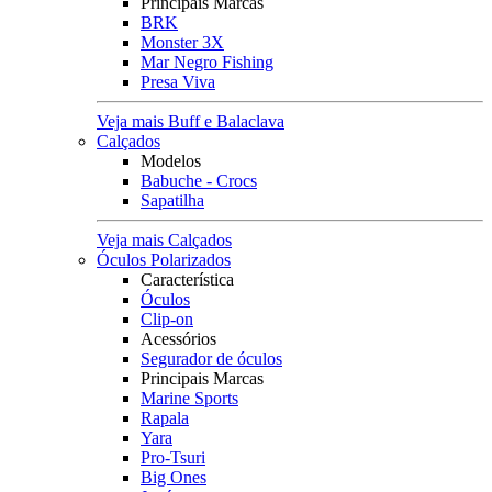
Principais Marcas
BRK
Monster 3X
Mar Negro Fishing
Presa Viva
Veja mais Buff e Balaclava
Calçados
Modelos
Babuche - Crocs
Sapatilha
Veja mais Calçados
Óculos Polarizados
Característica
Óculos
Clip-on
Acessórios
Segurador de óculos
Principais Marcas
Marine Sports
Rapala
Yara
Pro-Tsuri
Big Ones