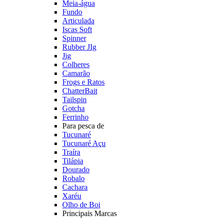
Meia-água
Fundo
Articulada
Iscas Soft
Spinner
Rubber JIg
Jig
Colheres
Camarão
Frogs e Ratos
ChatterBait
Tailspin
Gotcha
Ferrinho
Para pesca de
Tucunaré
Tucunaré Açu
Traíra
Tilápia
Dourado
Robalo
Cachara
Xaréu
Olho de Boi
Principais Marcas