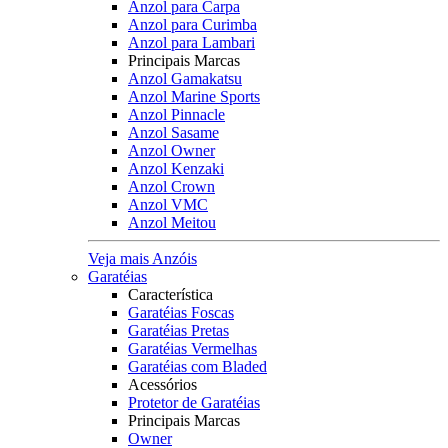
Anzol para Carpa
Anzol para Curimba
Anzol para Lambari
Principais Marcas
Anzol Gamakatsu
Anzol Marine Sports
Anzol Pinnacle
Anzol Sasame
Anzol Owner
Anzol Kenzaki
Anzol Crown
Anzol VMC
Anzol Meitou
Veja mais Anzóis
Garatéias
Característica
Garatéias Foscas
Garatéias Pretas
Garatéias Vermelhas
Garatéias com Bladed
Acessórios
Protetor de Garatéias
Principais Marcas
Owner