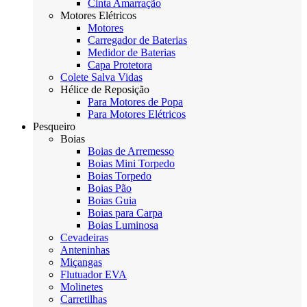
Cinta Amarração
Motores Elétricos
Motores
Carregador de Baterias
Medidor de Baterias
Capa Protetora
Colete Salva Vidas
Hélice de Reposição
Para Motores de Popa
Para Motores Elétricos
Pesqueiro
Boias
Boias de Arremesso
Boias Mini Torpedo
Boias Torpedo
Boias Pão
Boias Guia
Boias para Carpa
Boias Luminosa
Cevadeiras
Anteninhas
Miçangas
Flutuador EVA
Molinetes
Carretilhas