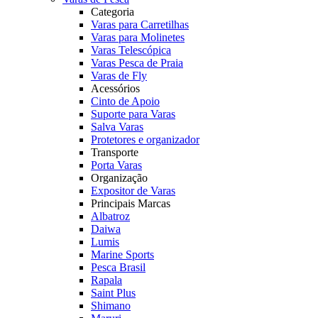
Categoria
Varas para Carretilhas
Varas para Molinetes
Varas Telescópica
Varas Pesca de Praia
Varas de Fly
Acessórios
Cinto de Apoio
Suporte para Varas
Salva Varas
Protetores e organizador
Transporte
Porta Varas
Organização
Expositor de Varas
Principais Marcas
Albatroz
Daiwa
Lumis
Marine Sports
Pesca Brasil
Rapala
Saint Plus
Shimano