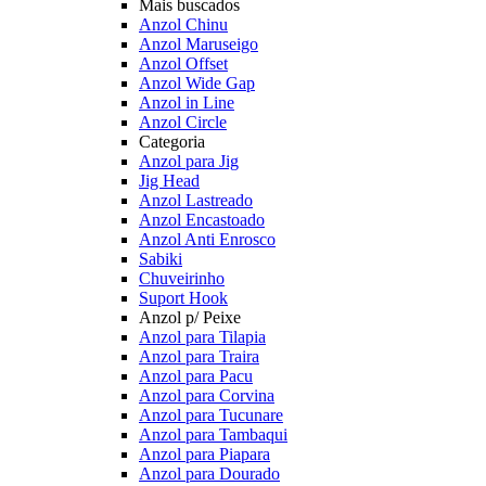
Mais buscados
Anzol Chinu
Anzol Maruseigo
Anzol Offset
Anzol Wide Gap
Anzol in Line
Anzol Circle
Categoria
Anzol para Jig
Jig Head
Anzol Lastreado
Anzol Encastoado
Anzol Anti Enrosco
Sabiki
Chuveirinho
Suport Hook
Anzol p/ Peixe
Anzol para Tilapia
Anzol para Traira
Anzol para Pacu
Anzol para Corvina
Anzol para Tucunare
Anzol para Tambaqui
Anzol para Piapara
Anzol para Dourado