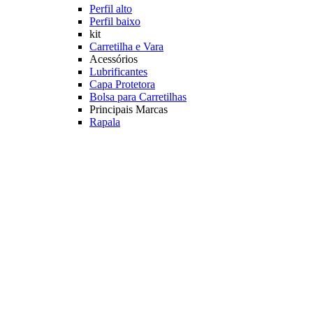
Perfil alto
Perfil baixo
kit
Carretilha e Vara
Acessórios
Lubrificantes
Capa Protetora
Bolsa para Carretilhas
Principais Marcas
Rapala
Marine Sports
Albatroz
Daiwa
Saint Plus
Shimano
Veja mais Carretilhas Pesqueiro
Linhas Pesqueiro
Característica
Multifilamento
Monofilamento
Leader
Acessórios
Máquina fazer Nó
Contador de Linhas