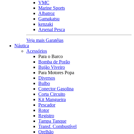
VMC
Marine Sports
Albatroz
Gamakatsu
kenzaki
Arsenal Pesca
Veja mais Garatéias
Náutica
Acessórios
Para o Barco
Bomba de Porão
Bujão Viveiro
Para Motores Popa
Diversos
Bulbo
Conector Gasolina
Corta Circuito
Kit Mangueira
Pescador
Rotor
Registro
Tampa Tanque
Transf. Combustível
Orelhão