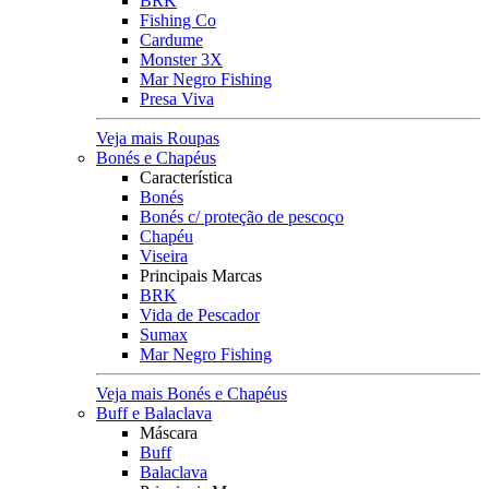
BRK
Fishing Co
Cardume
Monster 3X
Mar Negro Fishing
Presa Viva
Veja mais Roupas
Bonés e Chapéus
Característica
Bonés
Bonés c/ proteção de pescoço
Chapéu
Viseira
Principais Marcas
BRK
Vida de Pescador
Sumax
Mar Negro Fishing
Veja mais Bonés e Chapéus
Buff e Balaclava
Máscara
Buff
Balaclava