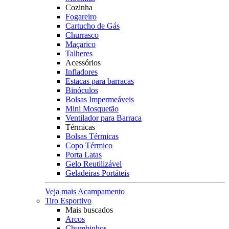
Cozinha
Fogareiro
Cartucho de Gás
Churrasco
Maçarico
Talheres
Acessórios
Infladores
Estacas para barracas
Binóculos
Bolsas Impermeáveis
Mini Mosquetão
Ventilador para Barraca
Térmicas
Bolsas Térmicas
Copo Térmico
Porta Latas
Gelo Reutilizável
Geladeiras Portáteis
Veja mais Acampamento
Tiro Esportivo
Mais buscados
Arcos
Chumbinhos