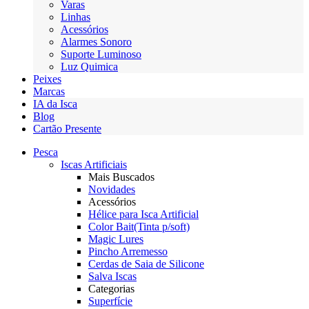
Varas
Linhas
Acessórios
Alarmes Sonoro
Suporte Luminoso
Luz Quimica
Peixes
Marcas
IA da Isca
Blog
Cartão Presente
Pesca
Iscas Artificiais
Mais Buscados
Novidades
Acessórios
Hélice para Isca Artificial
Color Bait(Tinta p/soft)
Magic Lures
Pincho Arremesso
Cerdas de Saia de Silicone
Salva Iscas
Categorias
Superfície