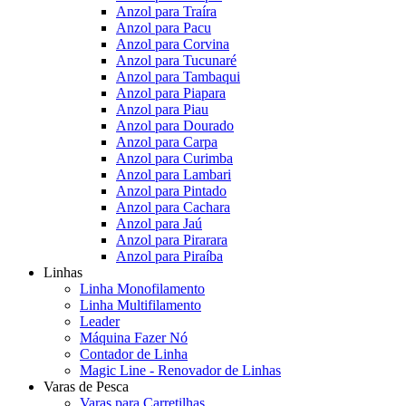
Anzol para Traíra
Anzol para Pacu
Anzol para Corvina
Anzol para Tucunaré
Anzol para Tambaqui
Anzol para Piapara
Anzol para Piau
Anzol para Dourado
Anzol para Carpa
Anzol para Curimba
Anzol para Lambari
Anzol para Pintado
Anzol para Cachara
Anzol para Jaú
Anzol para Pirarara
Anzol para Piraíba
Linhas
Linha Monofilamento
Linha Multifilamento
Leader
Máquina Fazer Nó
Contador de Linha
Magic Line - Renovador de Linhas
Varas de Pesca
Varas para Carretilhas