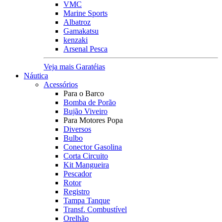
VMC
Marine Sports
Albatroz
Gamakatsu
kenzaki
Arsenal Pesca
Veja mais Garatéias
Náutica
Acessórios
Para o Barco
Bomba de Porão
Bujão Viveiro
Para Motores Popa
Diversos
Bulbo
Conector Gasolina
Corta Circuito
Kit Mangueira
Pescador
Rotor
Registro
Tampa Tanque
Transf. Combustível
Orelhão