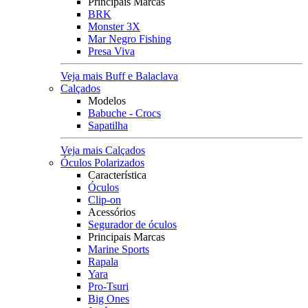
Principais Marcas
BRK
Monster 3X
Mar Negro Fishing
Presa Viva
Veja mais Buff e Balaclava
Calçados
Modelos
Babuche - Crocs
Sapatilha
Veja mais Calçados
Óculos Polarizados
Característica
Óculos
Clip-on
Acessórios
Segurador de óculos
Principais Marcas
Marine Sports
Rapala
Yara
Pro-Tsuri
Big Ones