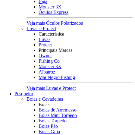
Jogá
Monster 3X
Óculos Express
Veja mais Óculos Polarizados
Luvas e Protect
Característica
Luvas
Protect
Principais Marcas
Owner
Fishing Co
Monster 3X
Albatroz
Mar Negro Fishing
Veja mais Luvas e Protect
Pesqueiro
Boias e Cevadeiras
Boias
Boias de Arremesso
Boias Mini Torpedo
Boias Torpedo
Boias Pão
Boias Guia