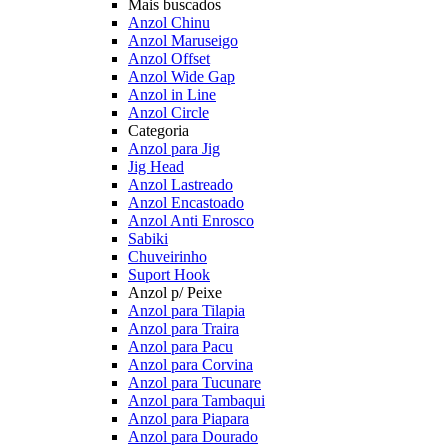
Mais buscados
Anzol Chinu
Anzol Maruseigo
Anzol Offset
Anzol Wide Gap
Anzol in Line
Anzol Circle
Categoria
Anzol para Jig
Jig Head
Anzol Lastreado
Anzol Encastoado
Anzol Anti Enrosco
Sabiki
Chuveirinho
Suport Hook
Anzol p/ Peixe
Anzol para Tilapia
Anzol para Traira
Anzol para Pacu
Anzol para Corvina
Anzol para Tucunare
Anzol para Tambaqui
Anzol para Piapara
Anzol para Dourado