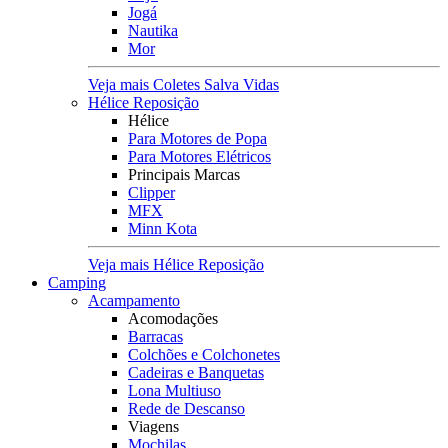
Jogá
Nautika
Mor
Veja mais Coletes Salva Vidas
Hélice Reposição
Hélice
Para Motores de Popa
Para Motores Elétricos
Principais Marcas
Clipper
MFX
Minn Kota
Veja mais Hélice Reposição
Camping
Acampamento
Acomodações
Barracas
Colchões e Colchonetes
Cadeiras e Banquetas
Lona Multiuso
Rede de Descanso
Viagens
Mochilas