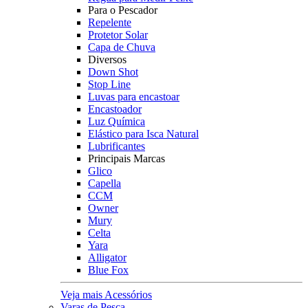
Para o Pescador
Repelente
Protetor Solar
Capa de Chuva
Diversos
Down Shot
Stop Line
Luvas para encastoar
Encastoador
Luz Química
Elástico para Isca Natural
Lubrificantes
Principais Marcas
Glico
Capella
CCM
Owner
Mury
Celta
Yara
Alligator
Blue Fox
Veja mais Acessórios
Varas de Pesca