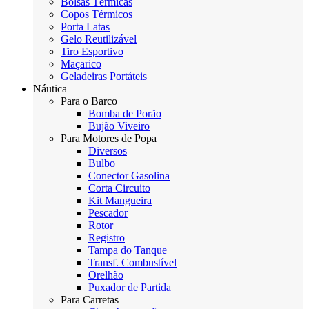
Bolsas Térmicas
Copos Térmicos
Porta Latas
Gelo Reutilizável
Tiro Esportivo
Maçarico
Geladeiras Portáteis
Náutica
Para o Barco
Bomba de Porão
Bujão Viveiro
Para Motores de Popa
Diversos
Bulbo
Conector Gasolina
Corta Circuito
Kit Mangueira
Pescador
Rotor
Registro
Tampa do Tanque
Transf. Combustível
Orelhão
Puxador de Partida
Para Carretas