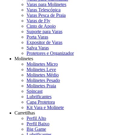
Varas para Molinetes
Varas Telescópica
Varas Pesca de Praia
Varas de Fly
Cinto de Apoio
Suporte para Varas
Porta Varas
Expositor de Varas
Salva Varas
Protetores e Organizador
Molinetes
Molinetes Micro
Molinetes Leve
Molinetes Médio
Molinetes Pesado
Molinetes Praia
Spincast
Lubrificantes
Capa Protetora
Kit Vara e Molinete
Carretilhas
Perfil Alto
Perfil Baixo
Big Game
Lubrificantes