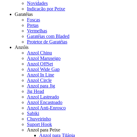
Novidades
Indicação por Peixe
Garatéias
Foscas
Pretas
Vermelhas
Garatéias com Bladed
Protetor de Garatéias
Anzóis
Anzol Chinu
Anzol Maruseigo
Anzol OffSet
Anzol Wide Gap
Anzol In Line
Anzol Circle
Anzol para Jig
Jig Head
Anzol Lastreado
Anzol Encastoado
Anzol Anti-Enrosco
Sabiki
Chuveirinho
Suport Hook
Anzol para Peixe
Anzol para Tilápia