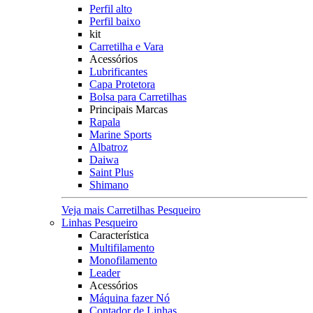
Perfil alto
Perfil baixo
kit
Carretilha e Vara
Acessórios
Lubrificantes
Capa Protetora
Bolsa para Carretilhas
Principais Marcas
Rapala
Marine Sports
Albatroz
Daiwa
Saint Plus
Shimano
Veja mais Carretilhas Pesqueiro
Linhas Pesqueiro
Característica
Multifilamento
Monofilamento
Leader
Acessórios
Máquina fazer Nó
Contador de Linhas