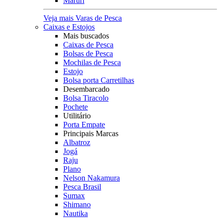
Maruri
Veja mais Varas de Pesca
Caixas e Estojos
Mais buscados
Caixas de Pesca
Bolsas de Pesca
Mochilas de Pesca
Estojo
Bolsa porta Carretilhas
Desembarcado
Bolsa Tiracolo
Pochete
Utilitário
Porta Empate
Principais Marcas
Albatroz
Jogá
Raju
Plano
Nelson Nakamura
Pesca Brasil
Sumax
Shimano
Nautika