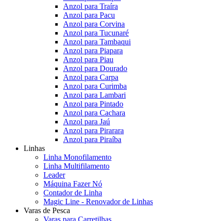
Anzol para Traíra
Anzol para Pacu
Anzol para Corvina
Anzol para Tucunaré
Anzol para Tambaqui
Anzol para Piapara
Anzol para Piau
Anzol para Dourado
Anzol para Carpa
Anzol para Curimba
Anzol para Lambari
Anzol para Pintado
Anzol para Cachara
Anzol para Jaú
Anzol para Pirarara
Anzol para Piraíba
Linhas
Linha Monofilamento
Linha Multifilamento
Leader
Máquina Fazer Nó
Contador de Linha
Magic Line - Renovador de Linhas
Varas de Pesca
Varas para Carretilhas