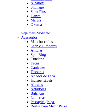
Albatroz
Shimano
Saint Plus
Daiwa
Maruri
Okuma
Veja mais Molinete
Acessórios
Mais buscados
Snap e Giradores
Argolas
Split Ring
Cutelaria
Facas
Canivetes
Tesouras
Afiador de Faca
Indispensáveis
Alicates
Aeradores
Balanças
Lanternas
Passaguá (Puça)
Régua para Medir Peixe