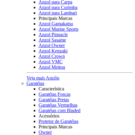
Anzol para Carpa
Anzol para Curimba
Anzol para Lambari
Principais Marcas
Anzol Gamakatsu
Anzol Marine Sports
Anzol Pinnacle
Anzol Sasame
Anzol Owner
Anzol Kenzaki
Anzol Crown
Anzol VMC
Anzol Meitou
Veja mais Anzóis
Garatéias
Característica
Garatéias Foscas
Garatéias Pretas
Garatéias Vermelhas
Garatéias com Bladed
Acessórios
Protetor de Garatéias
Principais Marcas
Owner