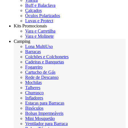
Viseira
Buff e Balaclava
Calçados
Óculos Polarizados
Luvas e Protect
Kits Promocionais
Vara e Carretilha
Vara e Molinete
Camping
Lona MultiUso
Barracas
Colchões e Colchonetes
Cadeiras e Banquetas
Fogareiro
Cartucho de Gás
Rede de Descanso
Mochilas
Talheres
Churrasco
Infladores
Estacas para Barracas
Binóculos
Bolsas Impermeáveis
Mini Mosquetão
Ventilador para Barraca