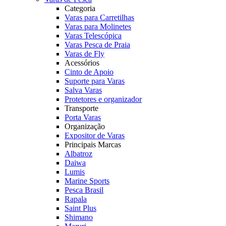
Categoria
Varas para Carretilhas
Varas para Molinetes
Varas Telescópica
Varas Pesca de Praia
Varas de Fly
Acessórios
Cinto de Apoio
Suporte para Varas
Salva Varas
Protetores e organizador
Transporte
Porta Varas
Organização
Expositor de Varas
Principais Marcas
Albatroz
Daiwa
Lumis
Marine Sports
Pesca Brasil
Rapala
Saint Plus
Shimano