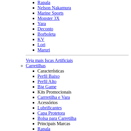
Rapala
Nelson Nakamura
Marine Sports
Monster 3X
Yara
Deconto
Borboleta
KV
Lori
Maruri
Veja mais Iscas Artificiais
Carretilhas
Características
Perfil Baixo
Perfil Alto
Big Game
Kits Promocionais
Carrretilha e Vara
Acessórios
Lubrificantes
Capa Protetora
Bolsa para Carretilha
Principais Marcas
Rapala