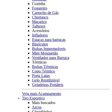
Cozinha
Fogareiro
Cartucho de Gás
Churrasco
Maçarico
Talheres
Acessórios
Infladores
Estacas para barracas
Binóculos
Bolsas Impermeáveis
Mini Mosquetão
Ventilador para Barraca
Térmicas
Bolsas Térmicas
Copo Térmico
Porta Latas
Gelo Reutilizável
Geladeiras Portáteis
Veja mais Acampamento
Tiro Esportivo
Mais buscados
Arcos
Chumbinhos