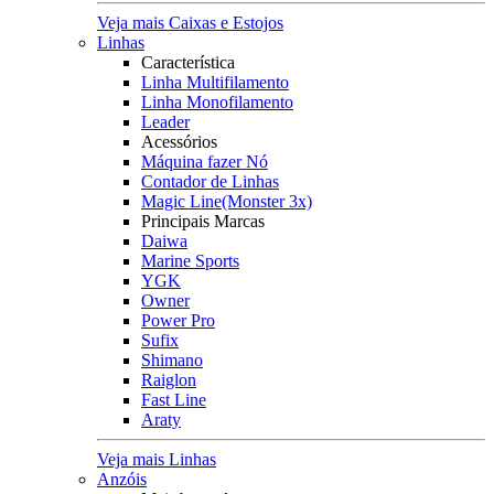
Veja mais Caixas e Estojos
Linhas
Característica
Linha Multifilamento
Linha Monofilamento
Leader
Acessórios
Máquina fazer Nó
Contador de Linhas
Magic Line(Monster 3x)
Principais Marcas
Daiwa
Marine Sports
YGK
Owner
Power Pro
Sufix
Shimano
Raiglon
Fast Line
Araty
Veja mais Linhas
Anzóis