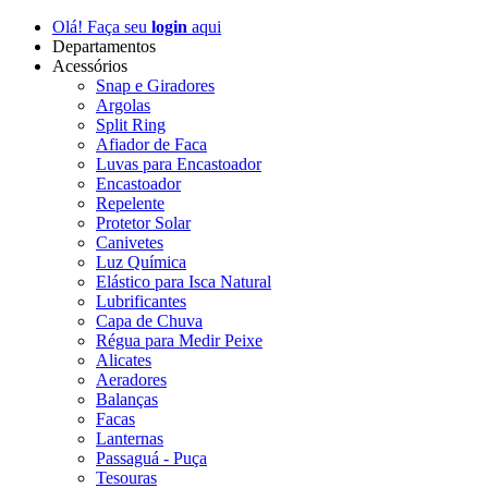
Olá! Faça seu
login
aqui
Departamentos
Acessórios
Snap e Giradores
Argolas
Split Ring
Afiador de Faca
Luvas para Encastoador
Encastoador
Repelente
Protetor Solar
Canivetes
Luz Química
Elástico para Isca Natural
Lubrificantes
Capa de Chuva
Régua para Medir Peixe
Alicates
Aeradores
Balanças
Facas
Lanternas
Passaguá - Puça
Tesouras