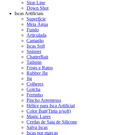
Stop Line
Down Shot
Iscas Artificiais
Superfície
Meia Água
Fundo
Articulada
Camarão
Iscas Soft
Spinner
ChatterBait
Tailspin
Frogs e Ratos
Rubber JIg
Jig
Colheres
Gotcha
Ferrinho
Pincho Arremesso
Hélice para Isca Artificial
Color Bait(Tinta p/soft)
Magic Lures
Cerdas de Saia de Silicone
Salva Iscas
Iscas por marcas