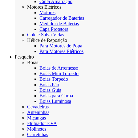
Cinta Amarração
Motores Elétricos
Motores
Carregador de Baterias
Medidor de Baterias
Capa Protetora
Colete Salva Vidas
Hélice de Reposição
Para Motores de Popa
Para Motores Elétricos
Pesqueiro
Boias
Boias de Arremesso
Boias Mini Torpedo
Boias Torpedo
Boias Pão
Boias Guia
Boias para Carpa
Boias Luminosa
Cevadeiras
Anteninhas
Miçangas
Flutuador EVA
Molinetes
Carretilhas