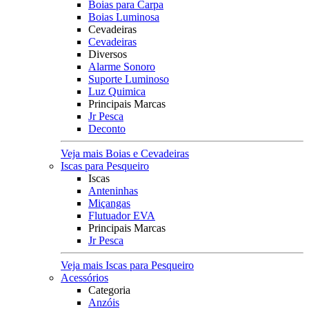
Boias para Carpa
Boias Luminosa
Cevadeiras
Cevadeiras
Diversos
Alarme Sonoro
Suporte Luminoso
Luz Quimica
Principais Marcas
Jr Pesca
Deconto
Veja mais Boias e Cevadeiras
Iscas para Pesqueiro
Iscas
Anteninhas
Miçangas
Flutuador EVA
Principais Marcas
Jr Pesca
Veja mais Iscas para Pesqueiro
Acessórios
Categoria
Anzóis