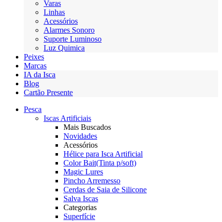
Varas
Linhas
Acessórios
Alarmes Sonoro
Suporte Luminoso
Luz Quimica
Peixes
Marcas
IA da Isca
Blog
Cartão Presente
Pesca
Iscas Artificiais
Mais Buscados
Novidades
Acessórios
Hélice para Isca Artificial
Color Bait(Tinta p/soft)
Magic Lures
Pincho Arremesso
Cerdas de Saia de Silicone
Salva Iscas
Categorias
Superfície