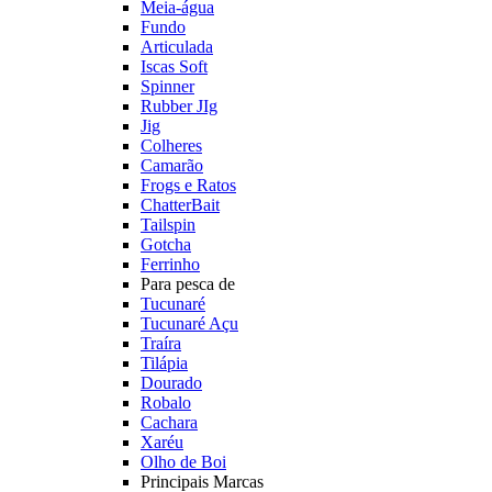
Meia-água
Fundo
Articulada
Iscas Soft
Spinner
Rubber JIg
Jig
Colheres
Camarão
Frogs e Ratos
ChatterBait
Tailspin
Gotcha
Ferrinho
Para pesca de
Tucunaré
Tucunaré Açu
Traíra
Tilápia
Dourado
Robalo
Cachara
Xaréu
Olho de Boi
Principais Marcas