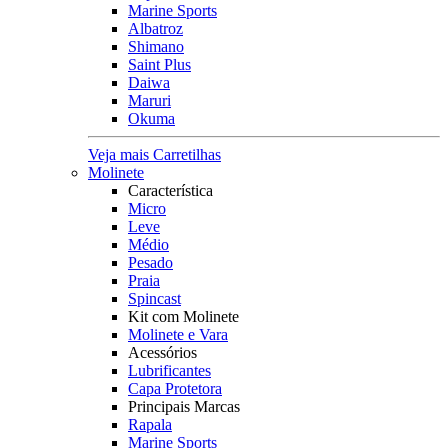
Marine Sports
Albatroz
Shimano
Saint Plus
Daiwa
Maruri
Okuma
Veja mais Carretilhas
Molinete
Característica
Micro
Leve
Médio
Pesado
Praia
Spincast
Kit com Molinete
Molinete e Vara
Acessórios
Lubrificantes
Capa Protetora
Principais Marcas
Rapala
Marine Sports