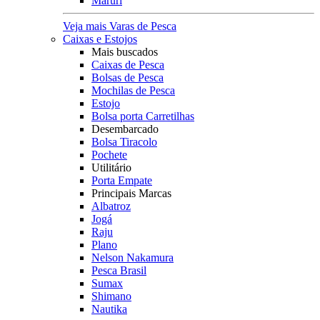
Maruri
Veja mais Varas de Pesca
Caixas e Estojos
Mais buscados
Caixas de Pesca
Bolsas de Pesca
Mochilas de Pesca
Estojo
Bolsa porta Carretilhas
Desembarcado
Bolsa Tiracolo
Pochete
Utilitário
Porta Empate
Principais Marcas
Albatroz
Jogá
Raju
Plano
Nelson Nakamura
Pesca Brasil
Sumax
Shimano
Nautika