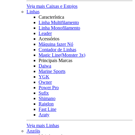
Veja mais Caixas e Estojos
Linhas
Característica
Linha Multifilamento
Linha Monofilamento
Leader
Acessórios
Máquina fazer Nó
Contador de Linhas
Magic Line(Monster 3x)
Principais Marcas
Daiwa
Marine Sports
YGK
Owner
Power Pro
Sufix
Shimano
Raiglon
Fast Line
Araty
Veja mais Linhas
Anzóis