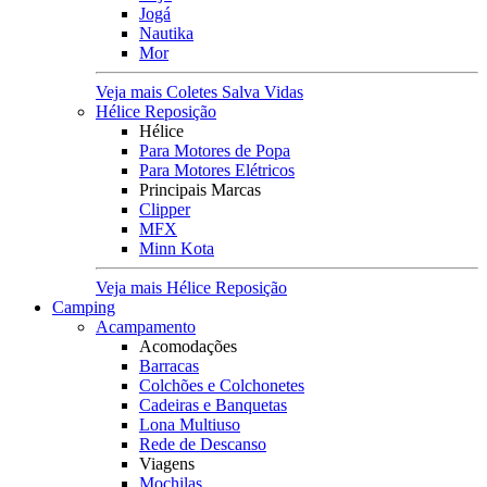
Jogá
Nautika
Mor
Veja mais Coletes Salva Vidas
Hélice Reposição
Hélice
Para Motores de Popa
Para Motores Elétricos
Principais Marcas
Clipper
MFX
Minn Kota
Veja mais Hélice Reposição
Camping
Acampamento
Acomodações
Barracas
Colchões e Colchonetes
Cadeiras e Banquetas
Lona Multiuso
Rede de Descanso
Viagens
Mochilas