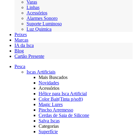
Varas
Linhas
Acessórios
Alarmes Sonoro
Suporte Luminoso
Luz Quimica
Peixes
Marcas
IA da Isca
Blog
Cartão Presente
Pesca
Iscas Artificiais
Mais Buscados
Novidades
Acessórios
Hélice para Isca Artificial
Color Bait(Tinta p/soft)
Magic Lures
Pincho Arremesso
Cerdas de Saia de Silicone
Salva Iscas
Categorias
Superfície