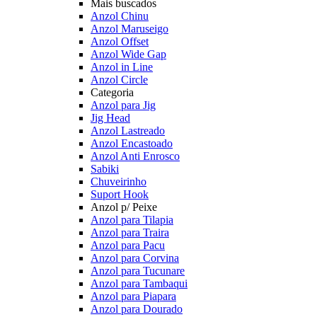
Mais buscados
Anzol Chinu
Anzol Maruseigo
Anzol Offset
Anzol Wide Gap
Anzol in Line
Anzol Circle
Categoria
Anzol para Jig
Jig Head
Anzol Lastreado
Anzol Encastoado
Anzol Anti Enrosco
Sabiki
Chuveirinho
Suport Hook
Anzol p/ Peixe
Anzol para Tilapia
Anzol para Traira
Anzol para Pacu
Anzol para Corvina
Anzol para Tucunare
Anzol para Tambaqui
Anzol para Piapara
Anzol para Dourado