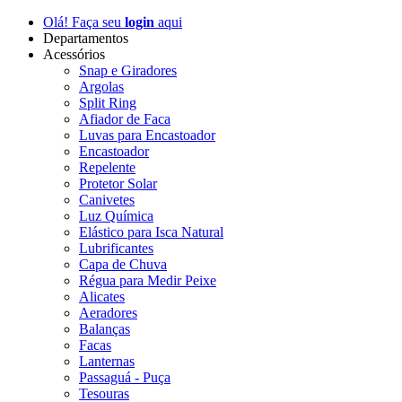
Olá! Faça seu
login
aqui
Departamentos
Acessórios
Snap e Giradores
Argolas
Split Ring
Afiador de Faca
Luvas para Encastoador
Encastoador
Repelente
Protetor Solar
Canivetes
Luz Química
Elástico para Isca Natural
Lubrificantes
Capa de Chuva
Régua para Medir Peixe
Alicates
Aeradores
Balanças
Facas
Lanternas
Passaguá - Puça
Tesouras