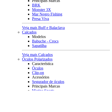
Principais Marcas
BRK
Monster 3X
Mar Negro Fishing
Presa Viva
Veja mais Buff e Balaclava
Calçados
Modelos
Babuche - Crocs
Sapatilha
Veja mais Calçados
Óculos Polarizados
Característica
Óculos
Clip-on
Acessórios
Segurador de óculos
Principais Marcas
Marine Sports
Rapala
Yara
Pro-Tsuri
Big Ones