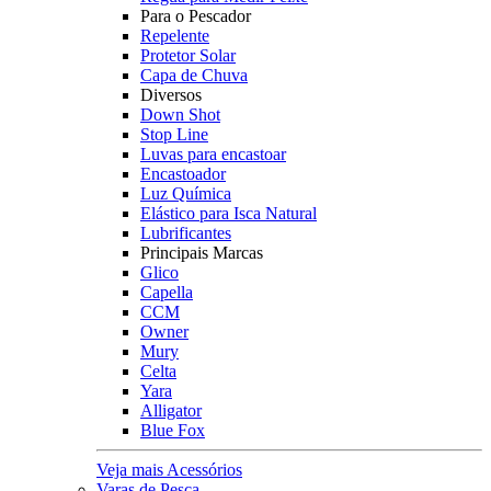
Para o Pescador
Repelente
Protetor Solar
Capa de Chuva
Diversos
Down Shot
Stop Line
Luvas para encastoar
Encastoador
Luz Química
Elástico para Isca Natural
Lubrificantes
Principais Marcas
Glico
Capella
CCM
Owner
Mury
Celta
Yara
Alligator
Blue Fox
Veja mais Acessórios
Varas de Pesca