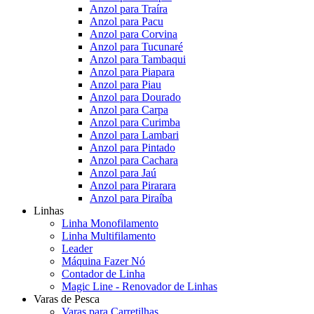
Anzol para Traíra
Anzol para Pacu
Anzol para Corvina
Anzol para Tucunaré
Anzol para Tambaqui
Anzol para Piapara
Anzol para Piau
Anzol para Dourado
Anzol para Carpa
Anzol para Curimba
Anzol para Lambari
Anzol para Pintado
Anzol para Cachara
Anzol para Jaú
Anzol para Pirarara
Anzol para Piraíba
Linhas
Linha Monofilamento
Linha Multifilamento
Leader
Máquina Fazer Nó
Contador de Linha
Magic Line - Renovador de Linhas
Varas de Pesca
Varas para Carretilhas