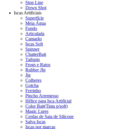
Stop Line
Down Shot
Iscas Artificiais
Superfície
Meia Água
Fundo
Articulada
Camarão
Iscas Soft
Spinner
ChatterBait
Tailspin
Frogs e Ratos
Rubber JIg
Jig
Colheres
Gotcha
Ferrinho
Pincho Arremesso
Hélice para Isca Artificial
Color Bait(Tinta p/soft)
Magic Lures
Cerdas de Saia de Silicone
Salva Iscas
Iscas por marcas