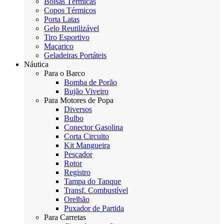
Bolsas Térmicas
Copos Térmicos
Porta Latas
Gelo Reutilizável
Tiro Esportivo
Maçarico
Geladeiras Portáteis
Náutica
Para o Barco
Bomba de Porão
Bujão Viveiro
Para Motores de Popa
Diversos
Bulbo
Conector Gasolina
Corta Circuito
Kit Mangueira
Pescador
Rotor
Registro
Tampa do Tanque
Transf. Combustível
Orelhão
Puxador de Partida
Para Carretas