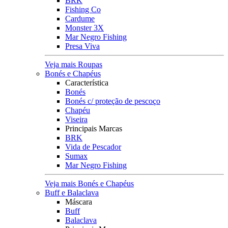
BRK
Fishing Co
Cardume
Monster 3X
Mar Negro Fishing
Presa Viva
Veja mais Roupas
Bonés e Chapéus
Característica
Bonés
Bonés c/ proteção de pescoço
Chapéu
Viseira
Principais Marcas
BRK
Vida de Pescador
Sumax
Mar Negro Fishing
Veja mais Bonés e Chapéus
Buff e Balaclava
Máscara
Buff
Balaclava