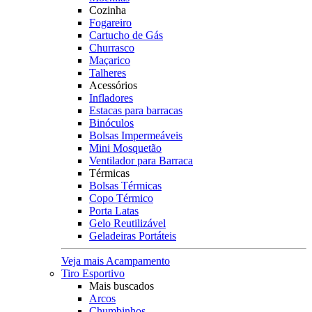
Cozinha
Fogareiro
Cartucho de Gás
Churrasco
Maçarico
Talheres
Acessórios
Infladores
Estacas para barracas
Binóculos
Bolsas Impermeáveis
Mini Mosquetão
Ventilador para Barraca
Térmicas
Bolsas Térmicas
Copo Térmico
Porta Latas
Gelo Reutilizável
Geladeiras Portáteis
Veja mais Acampamento
Tiro Esportivo
Mais buscados
Arcos
Chumbinhos