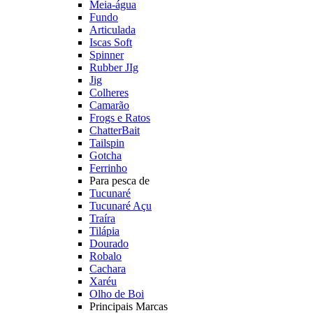
Meia-água
Fundo
Articulada
Iscas Soft
Spinner
Rubber JIg
Jig
Colheres
Camarão
Frogs e Ratos
ChatterBait
Tailspin
Gotcha
Ferrinho
Para pesca de
Tucunaré
Tucunaré Açu
Traíra
Tilápia
Dourado
Robalo
Cachara
Xaréu
Olho de Boi
Principais Marcas