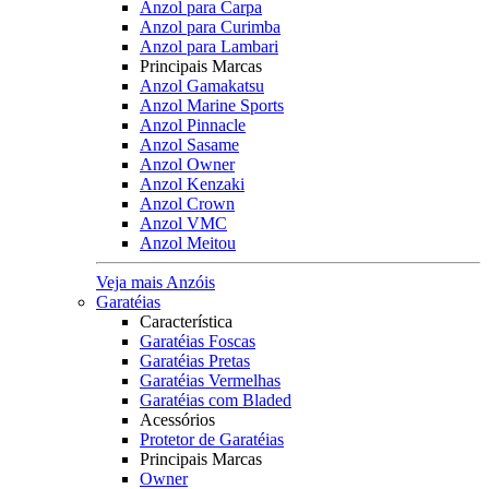
Anzol para Carpa
Anzol para Curimba
Anzol para Lambari
Principais Marcas
Anzol Gamakatsu
Anzol Marine Sports
Anzol Pinnacle
Anzol Sasame
Anzol Owner
Anzol Kenzaki
Anzol Crown
Anzol VMC
Anzol Meitou
Veja mais Anzóis
Garatéias
Característica
Garatéias Foscas
Garatéias Pretas
Garatéias Vermelhas
Garatéias com Bladed
Acessórios
Protetor de Garatéias
Principais Marcas
Owner