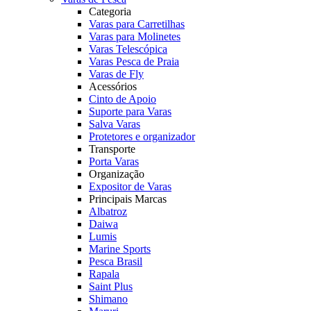
Categoria
Varas para Carretilhas
Varas para Molinetes
Varas Telescópica
Varas Pesca de Praia
Varas de Fly
Acessórios
Cinto de Apoio
Suporte para Varas
Salva Varas
Protetores e organizador
Transporte
Porta Varas
Organização
Expositor de Varas
Principais Marcas
Albatroz
Daiwa
Lumis
Marine Sports
Pesca Brasil
Rapala
Saint Plus
Shimano