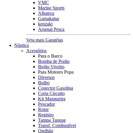
VMC
Marine Sports
Albatroz
Gamakatsu
kenzaki
Arsenal Pesca
Veja mais Garatéias
Náutica
Acessórios
Para o Barco
Bomba de Porão
Bujão Viveiro
Para Motores Popa
Diversos
Bulbo
Conector Gasolina
Corta Circuito
Kit Mangueira
Pescador
Rotor
Registro
Tampa Tanque
Transf. Combustível
Orelhão