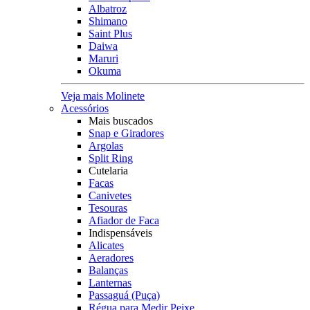
Albatroz
Shimano
Saint Plus
Daiwa
Maruri
Okuma
Veja mais Molinete
Acessórios
Mais buscados
Snap e Giradores
Argolas
Split Ring
Cutelaria
Facas
Canivetes
Tesouras
Afiador de Faca
Indispensáveis
Alicates
Aeradores
Balanças
Lanternas
Passaguá (Puça)
Régua para Medir Peixe