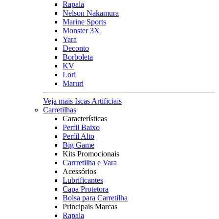
Rapala
Nelson Nakamura
Marine Sports
Monster 3X
Yara
Deconto
Borboleta
KV
Lori
Maruri
Veja mais Iscas Artificiais
Carretilhas
Características
Perfil Baixo
Perfil Alto
Big Game
Kits Promocionais
Carrretilha e Vara
Acessórios
Lubrificantes
Capa Protetora
Bolsa para Carretilha
Principais Marcas
Rapala