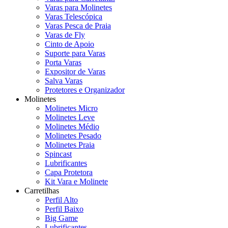
Varas para Molinetes
Varas Telescópica
Varas Pesca de Praia
Varas de Fly
Cinto de Apoio
Suporte para Varas
Porta Varas
Expositor de Varas
Salva Varas
Protetores e Organizador
Molinetes
Molinetes Micro
Molinetes Leve
Molinetes Médio
Molinetes Pesado
Molinetes Praia
Spincast
Lubrificantes
Capa Protetora
Kit Vara e Molinete
Carretilhas
Perfil Alto
Perfil Baixo
Big Game
Lubrificantes