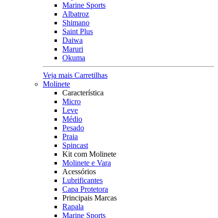
Marine Sports
Albatroz
Shimano
Saint Plus
Daiwa
Maruri
Okuma
Veja mais Carretilhas
Molinete
Característica
Micro
Leve
Médio
Pesado
Praia
Spincast
Kit com Molinete
Molinete e Vara
Acessórios
Lubrificantes
Capa Protetora
Principais Marcas
Rapala
Marine Sports