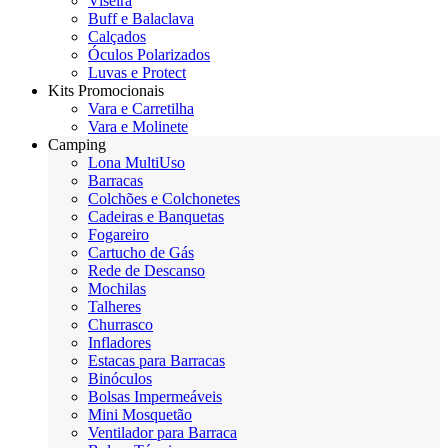
Viseira
Buff e Balaclava
Calçados
Óculos Polarizados
Luvas e Protect
Kits Promocionais
Vara e Carretilha
Vara e Molinete
Camping
Lona MultiUso
Barracas
Colchões e Colchonetes
Cadeiras e Banquetas
Fogareiro
Cartucho de Gás
Rede de Descanso
Mochilas
Talheres
Churrasco
Infladores
Estacas para Barracas
Binóculos
Bolsas Impermeáveis
Mini Mosquetão
Ventilador para Barraca