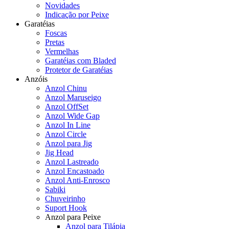
Novidades
Indicação por Peixe
Garatéias
Foscas
Pretas
Vermelhas
Garatéias com Bladed
Protetor de Garatéias
Anzóis
Anzol Chinu
Anzol Maruseigo
Anzol OffSet
Anzol Wide Gap
Anzol In Line
Anzol Circle
Anzol para Jig
Jig Head
Anzol Lastreado
Anzol Encastoado
Anzol Anti-Enrosco
Sabiki
Chuveirinho
Suport Hook
Anzol para Peixe
Anzol para Tilápia