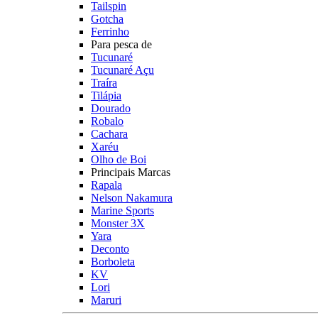
Tailspin
Gotcha
Ferrinho
Para pesca de
Tucunaré
Tucunaré Açu
Traíra
Tilápia
Dourado
Robalo
Cachara
Xaréu
Olho de Boi
Principais Marcas
Rapala
Nelson Nakamura
Marine Sports
Monster 3X
Yara
Deconto
Borboleta
KV
Lori
Maruri