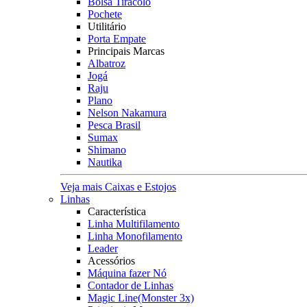
Bolsa Tiracolo
Pochete
Utilitário
Porta Empate
Principais Marcas
Albatroz
Jogá
Raju
Plano
Nelson Nakamura
Pesca Brasil
Sumax
Shimano
Nautika
Veja mais Caixas e Estojos
Linhas
Característica
Linha Multifilamento
Linha Monofilamento
Leader
Acessórios
Máquina fazer Nó
Contador de Linhas
Magic Line(Monster 3x)