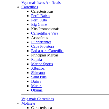
Veja mais Iscas Artificiais
Carretilhas
Características
Perfil Baixo
Perfil Alto
Big Game
Kits Promocionais
Carrretilha e Vara
Acessórios
Lubrificantes
Capa Protetora
Bolsa para Carretilha
Principais Marcas
Rapala
Marine Sports
Albatroz
Shimano
Saint Plus
Daiwa
Maruri
Okuma
Veja mais Carretilhas
Molinete
Característica