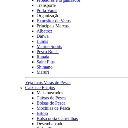
Protetores e organizador
Transporte
Porta Varas
Organização
Expositor de Varas
Principais Marcas
Albatroz
Daiwa
Lumis
Marine Sports
Pesca Brasil
Rapala
Saint Plus
Shimano
Maruri
Veja mais Varas de Pesca
Caixas e Estojos
Mais buscados
Caixas de Pesca
Bolsas de Pesca
Mochilas de Pesca
Estojo
Bolsa porta Carretilhas
Desembarcado