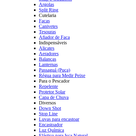
Argolas
Split Ring
Cutelaria
Facas
Canivetes
Tesouras
Afiador de Faca
Indispensáveis
Alicates
Aeradores
Balanças
Lanternas
Passaguá (Puça)
Régua para Medir Peixe
Para o Pescador
Repelente
Protetor Solar
Capa de Chuva
Diversos
Down Shot
Stop Line
Luvas para encastoar
Encastoador
Luz Química
Elástico para Isca Natural