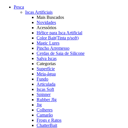
Pesca
Iscas Artificiais
Mais Buscados
Novidades
Acessórios
Hélice para Isca Artificial
Color Bait(Tinta p/soft)
Magic Lures
Pincho Arremesso
Cerdas de Saia de Silicone
Salva Iscas
Categorias
Superfície
Meia-água
Fundo
Articulada
Iscas Soft
Spinner
Rubber JIg
Jig
Colheres
Camarão
Frogs e Ratos
ChatterBait