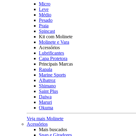
Micro
Leve
Médio
Pesado
Praia
Spincast
Kit com Molinete
Molinete e Vara
Acessórios
Lubrificantes
Capa Protetora
Principais Marcas
Rapala
Marine Sports
Albatroz
Shimano
Saint Plus
Daiwa
Maruri
Okuma
Veja mais Molinete
Acessórios
Mais buscados
Snap e Giradores