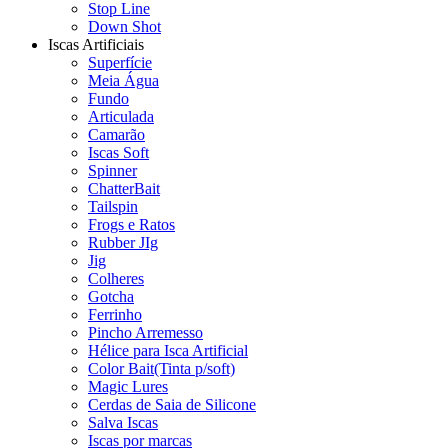
Stop Line
Down Shot
Iscas Artificiais
Superfície
Meia Água
Fundo
Articulada
Camarão
Iscas Soft
Spinner
ChatterBait
Tailspin
Frogs e Ratos
Rubber JIg
Jig
Colheres
Gotcha
Ferrinho
Pincho Arremesso
Hélice para Isca Artificial
Color Bait(Tinta p/soft)
Magic Lures
Cerdas de Saia de Silicone
Salva Iscas
Iscas por marcas