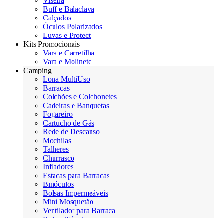
Viseira
Buff e Balaclava
Calçados
Óculos Polarizados
Luvas e Protect
Kits Promocionais
Vara e Carretilha
Vara e Molinete
Camping
Lona MultiUso
Barracas
Colchões e Colchonetes
Cadeiras e Banquetas
Fogareiro
Cartucho de Gás
Rede de Descanso
Mochilas
Talheres
Churrasco
Infladores
Estacas para Barracas
Binóculos
Bolsas Impermeáveis
Mini Mosquetão
Ventilador para Barraca