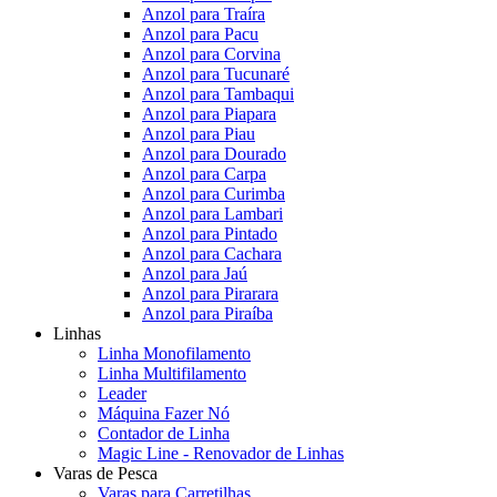
Anzol para Traíra
Anzol para Pacu
Anzol para Corvina
Anzol para Tucunaré
Anzol para Tambaqui
Anzol para Piapara
Anzol para Piau
Anzol para Dourado
Anzol para Carpa
Anzol para Curimba
Anzol para Lambari
Anzol para Pintado
Anzol para Cachara
Anzol para Jaú
Anzol para Pirarara
Anzol para Piraíba
Linhas
Linha Monofilamento
Linha Multifilamento
Leader
Máquina Fazer Nó
Contador de Linha
Magic Line - Renovador de Linhas
Varas de Pesca
Varas para Carretilhas