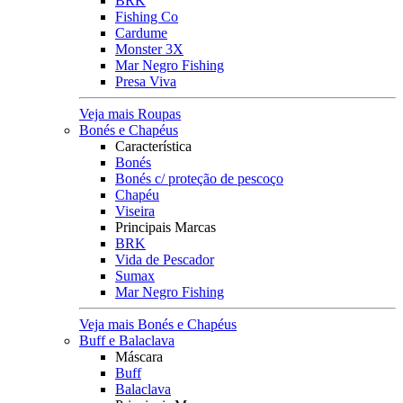
BRK
Fishing Co
Cardume
Monster 3X
Mar Negro Fishing
Presa Viva
Veja mais Roupas
Bonés e Chapéus
Característica
Bonés
Bonés c/ proteção de pescoço
Chapéu
Viseira
Principais Marcas
BRK
Vida de Pescador
Sumax
Mar Negro Fishing
Veja mais Bonés e Chapéus
Buff e Balaclava
Máscara
Buff
Balaclava