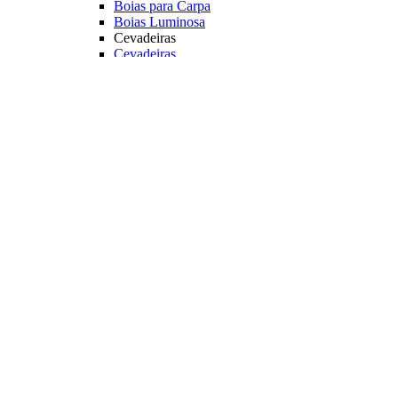
Boias para Carpa
Boias Luminosa
Cevadeiras
Cevadeiras
Diversos
Alarme Sonoro
Suporte Luminoso
Luz Quimica
Principais Marcas
Jr Pesca
Deconto
Veja mais Boias e Cevadeiras
Iscas para Pesqueiro
Iscas
Anteninhas
Miçangas
Flutuador EVA
Principais Marcas
Jr Pesca
Veja mais Iscas para Pesqueiro
Acessórios
Categoria
Anzóis