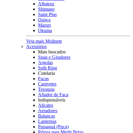
Albatroz
Shimano
Saint Plus
Daiwa
Maruri
Okuma
Veja mais Molinete
Acessórios
Mais buscados
Snap e Giradores
Argolas
Split Ring
Cutelaria
Facas
Canivetes
Tesouras
Afiador de Faca
Indispensáveis
Alicates
Aeradores
Balanças
Lanternas
Passaguá (Puça)
Régua para Medir Peixe