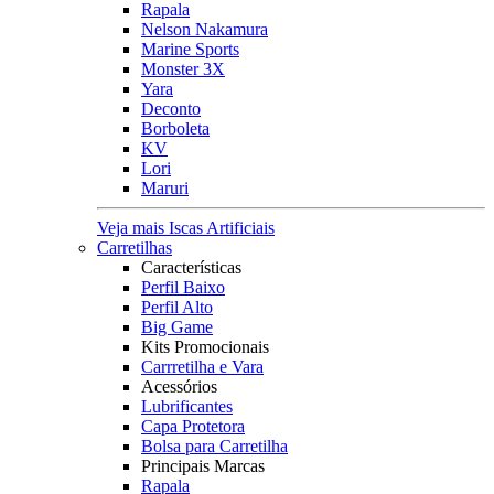
Rapala
Nelson Nakamura
Marine Sports
Monster 3X
Yara
Deconto
Borboleta
KV
Lori
Maruri
Veja mais Iscas Artificiais
Carretilhas
Características
Perfil Baixo
Perfil Alto
Big Game
Kits Promocionais
Carrretilha e Vara
Acessórios
Lubrificantes
Capa Protetora
Bolsa para Carretilha
Principais Marcas
Rapala