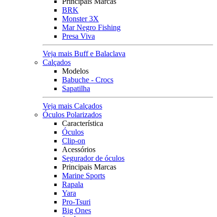
Principais Marcas
BRK
Monster 3X
Mar Negro Fishing
Presa Viva
Veja mais Buff e Balaclava
Calçados
Modelos
Babuche - Crocs
Sapatilha
Veja mais Calçados
Óculos Polarizados
Característica
Óculos
Clip-on
Acessórios
Segurador de óculos
Principais Marcas
Marine Sports
Rapala
Yara
Pro-Tsuri
Big Ones