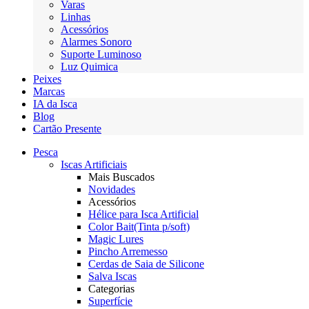
Varas
Linhas
Acessórios
Alarmes Sonoro
Suporte Luminoso
Luz Quimica
Peixes
Marcas
IA da Isca
Blog
Cartão Presente
Pesca
Iscas Artificiais
Mais Buscados
Novidades
Acessórios
Hélice para Isca Artificial
Color Bait(Tinta p/soft)
Magic Lures
Pincho Arremesso
Cerdas de Saia de Silicone
Salva Iscas
Categorias
Superfície