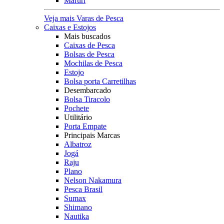
Maruri
Veja mais Varas de Pesca
Caixas e Estojos
Mais buscados
Caixas de Pesca
Bolsas de Pesca
Mochilas de Pesca
Estojo
Bolsa porta Carretilhas
Desembarcado
Bolsa Tiracolo
Pochete
Utilitário
Porta Empate
Principais Marcas
Albatroz
Jogá
Raju
Plano
Nelson Nakamura
Pesca Brasil
Sumax
Shimano
Nautika