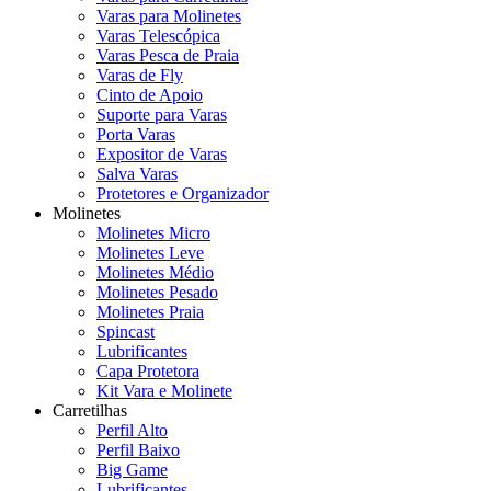
Varas para Molinetes
Varas Telescópica
Varas Pesca de Praia
Varas de Fly
Cinto de Apoio
Suporte para Varas
Porta Varas
Expositor de Varas
Salva Varas
Protetores e Organizador
Molinetes
Molinetes Micro
Molinetes Leve
Molinetes Médio
Molinetes Pesado
Molinetes Praia
Spincast
Lubrificantes
Capa Protetora
Kit Vara e Molinete
Carretilhas
Perfil Alto
Perfil Baixo
Big Game
Lubrificantes