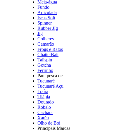
Meia-água
Fundo
Articulada
Iscas Soft
Spinner
Rubber JIg
Jig
Colheres
Camarão
Frogs e Ratos
ChatterBait
Tailspin
Gotcha
Ferrinho
Para pesca de
Tucunaré
Tucunaré Açu
Traíra
Tilápia
Dourado
Robalo
Cachara
Xaréu
Olho de Boi
Principais Marcas