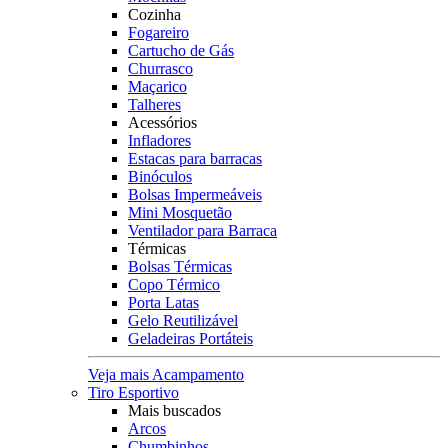
Cozinha
Fogareiro
Cartucho de Gás
Churrasco
Maçarico
Talheres
Acessórios
Infladores
Estacas para barracas
Binóculos
Bolsas Impermeáveis
Mini Mosquetão
Ventilador para Barraca
Térmicas
Bolsas Térmicas
Copo Térmico
Porta Latas
Gelo Reutilizável
Geladeiras Portáteis
Veja mais Acampamento
Tiro Esportivo
Mais buscados
Arcos
Chumbinhos