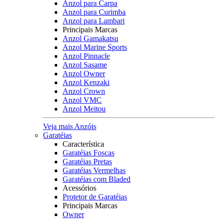
Anzol para Carpa
Anzol para Curimba
Anzol para Lambari
Principais Marcas
Anzol Gamakatsu
Anzol Marine Sports
Anzol Pinnacle
Anzol Sasame
Anzol Owner
Anzol Kenzaki
Anzol Crown
Anzol VMC
Anzol Meitou
Veja mais Anzóis
Garatéias
Característica
Garatéias Foscas
Garatéias Pretas
Garatéias Vermelhas
Garatéias com Bladed
Acessórios
Protetor de Garatéias
Principais Marcas
Owner