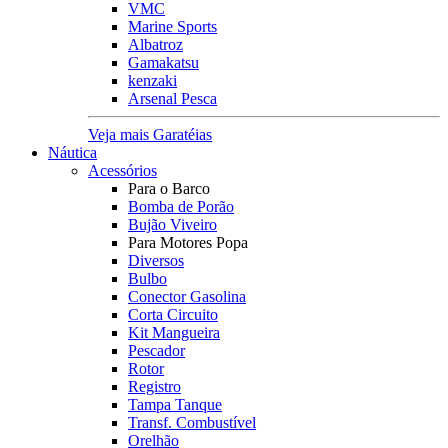
VMC
Marine Sports
Albatroz
Gamakatsu
kenzaki
Arsenal Pesca
Veja mais Garatéias
Náutica
Acessórios
Para o Barco
Bomba de Porão
Bujão Viveiro
Para Motores Popa
Diversos
Bulbo
Conector Gasolina
Corta Circuito
Kit Mangueira
Pescador
Rotor
Registro
Tampa Tanque
Transf. Combustível
Orelhão