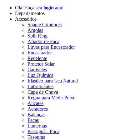
Olá! Faça seu
login
aqui
Departamentos
Acessórios
Snap e Giradores
Argolas
Split Ring
Afiador de Faca
Luvas para Encastoador
Encastoador
Repelente
Protetor Solar
Canivetes
Luz Química
Elástico para Isca Natural
Lubrificantes
Capa de Chuva
Régua para Medir Peixe
Alicates
Aeradores
Balanças
Facas
Lanternas
Passaguá - Puça
Tesouras