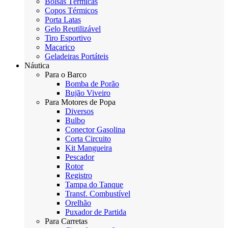
Bolsas Térmicas
Copos Térmicos
Porta Latas
Gelo Reutilizável
Tiro Esportivo
Maçarico
Geladeiras Portáteis
Náutica
Para o Barco
Bomba de Porão
Bujão Viveiro
Para Motores de Popa
Diversos
Bulbo
Conector Gasolina
Corta Circuito
Kit Mangueira
Pescador
Rotor
Registro
Tampa do Tanque
Transf. Combustível
Orelhão
Puxador de Partida
Para Carretas