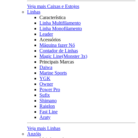
Veja mais Caixas e Estojos
Linhas
Característica
Linha Multifilamento
Linha Monofilamento
Leader
Acessórios
Máquina fazer Nó
Contador de Linhas
Magic Line(Monster 3x)
Principais Marcas
Daiwa
Marine Sports
YGK
Owner
Power Pro
Sufix
Shimano
Raiglon
Fast Line
Araty
Veja mais Linhas
Anzóis