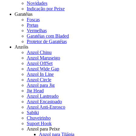
Novidades
Indicação por Peixe
Garatéias
Foscas
Pretas
Vermelhas
Garatéias com Bladed
Protetor de Garatéias
Anzóis
Anzol Chinu
Anzol Maruseigo
Anzol OffSet
Anzol Wide Gap
Anzol In Line
Anzol Circle
Anzol para Jig
Jig Head
Anzol Lastreado
Anzol Encastoado
Anzol Anti-Enrosco
Sabiki
Chuveirinho
Suport Hook
Anzol para Peixe
Anzol para Tilápia