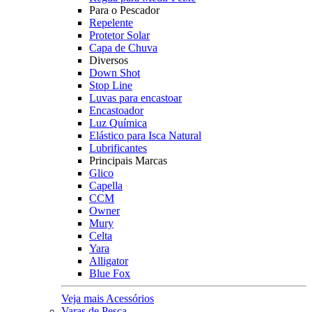
Para o Pescador
Repelente
Protetor Solar
Capa de Chuva
Diversos
Down Shot
Stop Line
Luvas para encastoar
Encastoador
Luz Química
Elástico para Isca Natural
Lubrificantes
Principais Marcas
Glico
Capella
CCM
Owner
Mury
Celta
Yara
Alligator
Blue Fox
Veja mais Acessórios
Varas de Pesca