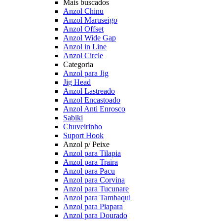
Mais buscados
Anzol Chinu
Anzol Maruseigo
Anzol Offset
Anzol Wide Gap
Anzol in Line
Anzol Circle
Categoria
Anzol para Jig
Jig Head
Anzol Lastreado
Anzol Encastoado
Anzol Anti Enrosco
Sabiki
Chuveirinho
Suport Hook
Anzol p/ Peixe
Anzol para Tilapia
Anzol para Traira
Anzol para Pacu
Anzol para Corvina
Anzol para Tucunare
Anzol para Tambaqui
Anzol para Piapara
Anzol para Dourado