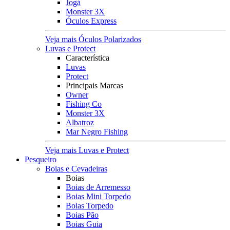
Jogá
Monster 3X
Óculos Express
Veja mais Óculos Polarizados
Luvas e Protect
Característica
Luvas
Protect
Principais Marcas
Owner
Fishing Co
Monster 3X
Albatroz
Mar Negro Fishing
Veja mais Luvas e Protect
Pesqueiro
Boias e Cevadeiras
Boias
Boias de Arremesso
Boias Mini Torpedo
Boias Torpedo
Boias Pão
Boias Guia