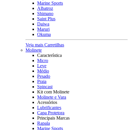
Marine Sports
Albatroz
Shimano
Saint Plus
Daiwa
Maruri
Okuma
Veja mais Carretilhas
Molinete
Característica
Micro
Leve
Médio
Pesado
Praia
Spincast
Kit com Molinete
Molinete e Vara
Acessórios
Lubrificantes
Capa Protetora
Principais Marcas
Rapala
Marine Sports