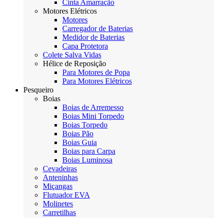
Cinta Amarração
Motores Elétricos
Motores
Carregador de Baterias
Medidor de Baterias
Capa Protetora
Colete Salva Vidas
Hélice de Reposição
Para Motores de Popa
Para Motores Elétricos
Pesqueiro
Boias
Boias de Arremesso
Boias Mini Torpedo
Boias Torpedo
Boias Pão
Boias Guia
Boias para Carpa
Boias Luminosa
Cevadeiras
Anteninhas
Miçangas
Flutuador EVA
Molinetes
Carretilhas