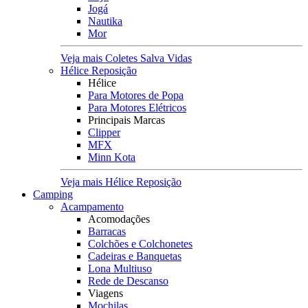
Jogá
Nautika
Mor
Veja mais Coletes Salva Vidas
Hélice Reposição
Hélice
Para Motores de Popa
Para Motores Elétricos
Principais Marcas
Clipper
MFX
Minn Kota
Veja mais Hélice Reposição
Camping
Acampamento
Acomodações
Barracas
Colchões e Colchonetes
Cadeiras e Banquetas
Lona Multiuso
Rede de Descanso
Viagens
Mochilas