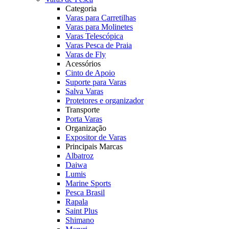
Categoria
Varas para Carretilhas
Varas para Molinetes
Varas Telescópica
Varas Pesca de Praia
Varas de Fly
Acessórios
Cinto de Apoio
Suporte para Varas
Salva Varas
Protetores e organizador
Transporte
Porta Varas
Organização
Expositor de Varas
Principais Marcas
Albatroz
Daiwa
Lumis
Marine Sports
Pesca Brasil
Rapala
Saint Plus
Shimano