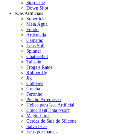
Stop Line
Down Shot
Iscas Artificiais
Superfície
Meia Água
Fundo
Articulada
Camarão
Iscas Soft
Spinner
ChatterBait
Tailspin
Frogs e Ratos
Rubber JIg
Jig
Colheres
Gotcha
Ferrinho
Pincho Arremesso
Hélice para Isca Artificial
Color Bait(Tinta p/soft)
Magic Lures
Cerdas de Saia de Silicone
Salva Iscas
Iscas por marcas