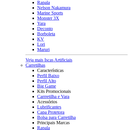
Rapala
Nelson Nakamura
Marine Sports
Monster 3X
Yara
Deconto
Borboleta
KV
Lori
Maruri
Veja mais Iscas Artificiais
Carretilhas
Características
Perfil Baixo
Perfil Alto
Big Game
Kits Promocionais
Carrretilha e Vara
Acessórios
Lubrificantes
Capa Protetora
Bolsa para Carretilha
Principais Marcas
Rapala