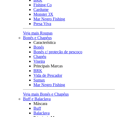
BRK
Fishing Co
Cardume
Monster 3X
Mar Negro Fishing
Presa Viva
Veja mais Roupas
Bonés e Chapéus
Característica
Bonés
Bonés c/ proteção de pescoço
Chapéu
Viseira
Principais Marcas
BRK
Vida de Pescador
Sumax
Mar Negro Fishing
Veja mais Bonés e Chapéus
Buff e Balaclava
Máscara
Buff
Balaclava