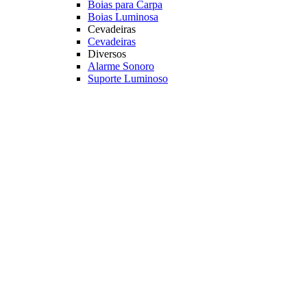
Boias para Carpa
Boias Luminosa
Cevadeiras
Cevadeiras
Diversos
Alarme Sonoro
Suporte Luminoso
Luz Quimica
Principais Marcas
Jr Pesca
Deconto
Veja mais Boias e Cevadeiras
Iscas para Pesqueiro
Iscas
Anteninhas
Miçangas
Flutuador EVA
Principais Marcas
Jr Pesca
Veja mais Iscas para Pesqueiro
Acessórios
Categoria
Anzóis