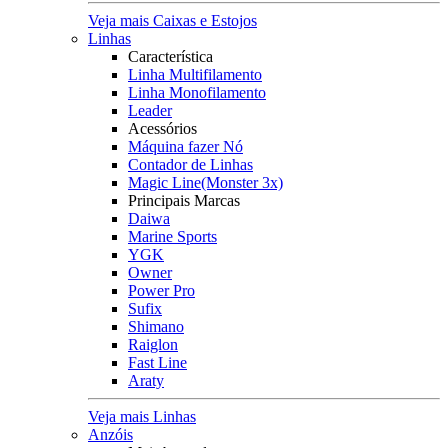
Veja mais Caixas e Estojos
Linhas
Característica
Linha Multifilamento
Linha Monofilamento
Leader
Acessórios
Máquina fazer Nó
Contador de Linhas
Magic Line(Monster 3x)
Principais Marcas
Daiwa
Marine Sports
YGK
Owner
Power Pro
Sufix
Shimano
Raiglon
Fast Line
Araty
Veja mais Linhas
Anzóis