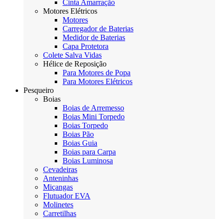
Cinta Amarração
Motores Elétricos
Motores
Carregador de Baterias
Medidor de Baterias
Capa Protetora
Colete Salva Vidas
Hélice de Reposição
Para Motores de Popa
Para Motores Elétricos
Pesqueiro
Boias
Boias de Arremesso
Boias Mini Torpedo
Boias Torpedo
Boias Pão
Boias Guia
Boias para Carpa
Boias Luminosa
Cevadeiras
Anteninhas
Miçangas
Flutuador EVA
Molinetes
Carretilhas