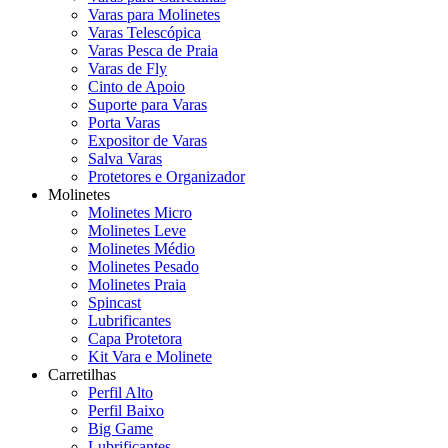
Varas para Molinetes
Varas Telescópica
Varas Pesca de Praia
Varas de Fly
Cinto de Apoio
Suporte para Varas
Porta Varas
Expositor de Varas
Salva Varas
Protetores e Organizador
Molinetes
Molinetes Micro
Molinetes Leve
Molinetes Médio
Molinetes Pesado
Molinetes Praia
Spincast
Lubrificantes
Capa Protetora
Kit Vara e Molinete
Carretilhas
Perfil Alto
Perfil Baixo
Big Game
Lubrificantes