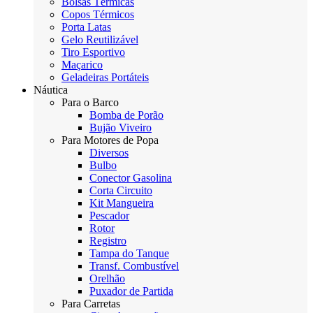
Bolsas Térmicas
Copos Térmicos
Porta Latas
Gelo Reutilizável
Tiro Esportivo
Maçarico
Geladeiras Portáteis
Náutica
Para o Barco
Bomba de Porão
Bujão Viveiro
Para Motores de Popa
Diversos
Bulbo
Conector Gasolina
Corta Circuito
Kit Mangueira
Pescador
Rotor
Registro
Tampa do Tanque
Transf. Combustível
Orelhão
Puxador de Partida
Para Carretas