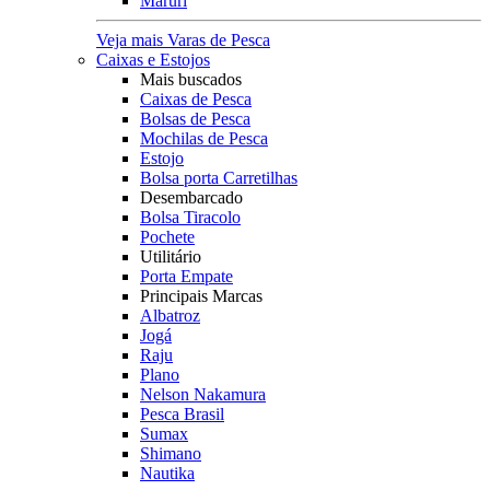
Maruri
Veja mais Varas de Pesca
Caixas e Estojos
Mais buscados
Caixas de Pesca
Bolsas de Pesca
Mochilas de Pesca
Estojo
Bolsa porta Carretilhas
Desembarcado
Bolsa Tiracolo
Pochete
Utilitário
Porta Empate
Principais Marcas
Albatroz
Jogá
Raju
Plano
Nelson Nakamura
Pesca Brasil
Sumax
Shimano
Nautika