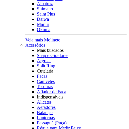
Albatroz
Shimano
Saint Plus
Daiwa
Maruri
Okuma
Veja mais Molinete
Acessórios
Mais buscados
Snap e Giradores
Argolas
Split Ring
Cutelaria
Facas
Canivetes
Tesouras
Afiador de Faca
Indispensáveis
Alicates
Aeradores
Balanças
Lanternas
Passaguá (Puça)
Régua para Medir Peixe