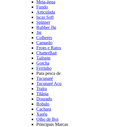
Meia-água
Fundo
Articulada
Iscas Soft
Spinner
Rubber JIg
Jig
Colheres
Camarão
Frogs e Ratos
ChatterBait
Tailspin
Gotcha
Ferrinho
Para pesca de
Tucunaré
Tucunaré Açu
Traíra
Tilápia
Dourado
Robalo
Cachara
Xaréu
Olho de Boi
Principais Marcas