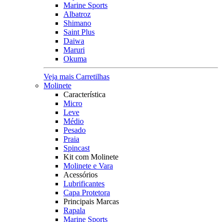
Marine Sports
Albatroz
Shimano
Saint Plus
Daiwa
Maruri
Okuma
Veja mais Carretilhas
Molinete
Característica
Micro
Leve
Médio
Pesado
Praia
Spincast
Kit com Molinete
Molinete e Vara
Acessórios
Lubrificantes
Capa Protetora
Principais Marcas
Rapala
Marine Sports