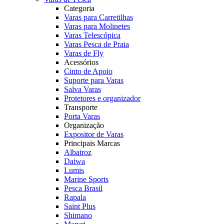
Categoria
Varas para Carretilhas
Varas para Molinetes
Varas Telescópica
Varas Pesca de Praia
Varas de Fly
Acessórios
Cinto de Apoio
Suporte para Varas
Salva Varas
Protetores e organizador
Transporte
Porta Varas
Organização
Expositor de Varas
Principais Marcas
Albatroz
Daiwa
Lumis
Marine Sports
Pesca Brasil
Rapala
Saint Plus
Shimano