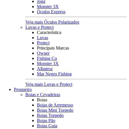
Jogá
Monster 3X
Óculos Express
Veja mais Óculos Polarizados
Luvas e Protect
Característica
Luvas
Protect
Principais Marcas
Owner
Fishing Co
Monster 3X
Albatroz
Mar Negro Fishing
Veja mais Luvas e Protect
Pesqueiro
Boias e Cevadeiras
Boias
Boias de Arremesso
Boias Mini Torpedo
Boias Torpedo
Boias Pão
Boias Guia