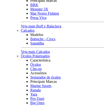
Principais Marcas
BRK
Monster 3X
Mar Negro Fishing
Presa Viva
Veja mais Buff e Balaclava
Calçados
Modelos
Babuche - Crocs
Sapatilha
Veja mais Calçados
Óculos Polarizados
Característica
Óculos
Clip-on
Acessórios
Segurador de óculos
Principais Marcas
Marine Sports
Rapala
Yara
Pro-Tsuri
Big Ones