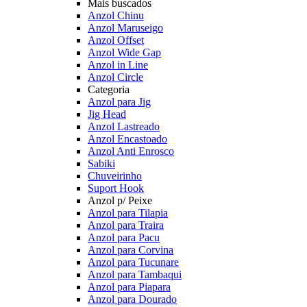
Mais buscados
Anzol Chinu
Anzol Maruseigo
Anzol Offset
Anzol Wide Gap
Anzol in Line
Anzol Circle
Categoria
Anzol para Jig
Jig Head
Anzol Lastreado
Anzol Encastoado
Anzol Anti Enrosco
Sabiki
Chuveirinho
Suport Hook
Anzol p/ Peixe
Anzol para Tilapia
Anzol para Traira
Anzol para Pacu
Anzol para Corvina
Anzol para Tucunare
Anzol para Tambaqui
Anzol para Piapara
Anzol para Dourado