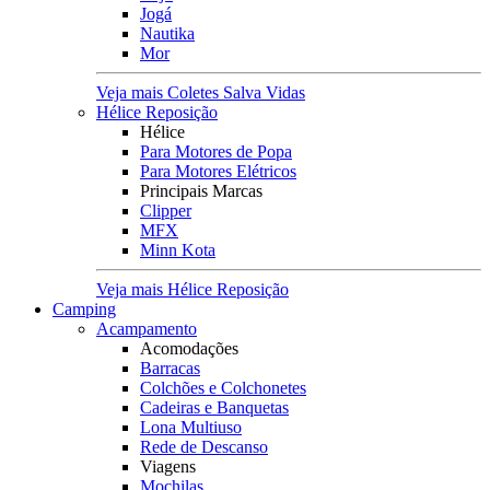
Jogá
Nautika
Mor
Veja mais Coletes Salva Vidas
Hélice Reposição
Hélice
Para Motores de Popa
Para Motores Elétricos
Principais Marcas
Clipper
MFX
Minn Kota
Veja mais Hélice Reposição
Camping
Acampamento
Acomodações
Barracas
Colchões e Colchonetes
Cadeiras e Banquetas
Lona Multiuso
Rede de Descanso
Viagens
Mochilas