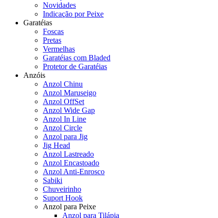
Novidades
Indicação por Peixe
Garatéias
Foscas
Pretas
Vermelhas
Garatéias com Bladed
Protetor de Garatéias
Anzóis
Anzol Chinu
Anzol Maruseigo
Anzol OffSet
Anzol Wide Gap
Anzol In Line
Anzol Circle
Anzol para Jig
Jig Head
Anzol Lastreado
Anzol Encastoado
Anzol Anti-Enrosco
Sabiki
Chuveirinho
Suport Hook
Anzol para Peixe
Anzol para Tilápia