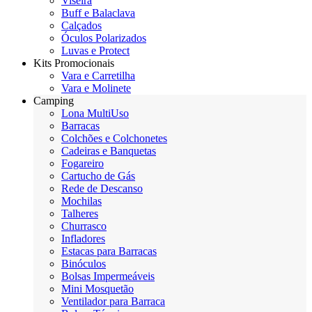
Viseira
Buff e Balaclava
Calçados
Óculos Polarizados
Luvas e Protect
Kits Promocionais
Vara e Carretilha
Vara e Molinete
Camping
Lona MultiUso
Barracas
Colchões e Colchonetes
Cadeiras e Banquetas
Fogareiro
Cartucho de Gás
Rede de Descanso
Mochilas
Talheres
Churrasco
Infladores
Estacas para Barracas
Binóculos
Bolsas Impermeáveis
Mini Mosquetão
Ventilador para Barraca