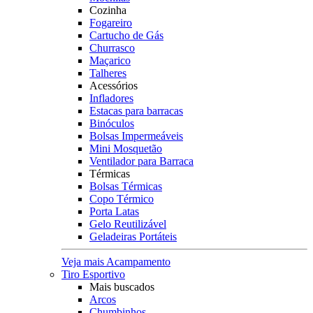
Cozinha
Fogareiro
Cartucho de Gás
Churrasco
Maçarico
Talheres
Acessórios
Infladores
Estacas para barracas
Binóculos
Bolsas Impermeáveis
Mini Mosquetão
Ventilador para Barraca
Térmicas
Bolsas Térmicas
Copo Térmico
Porta Latas
Gelo Reutilizável
Geladeiras Portáteis
Veja mais Acampamento
Tiro Esportivo
Mais buscados
Arcos
Chumbinhos