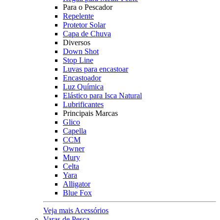
Para o Pescador
Repelente
Protetor Solar
Capa de Chuva
Diversos
Down Shot
Stop Line
Luvas para encastoar
Encastoador
Luz Química
Elástico para Isca Natural
Lubrificantes
Principais Marcas
Glico
Capella
CCM
Owner
Mury
Celta
Yara
Alligator
Blue Fox
Veja mais Acessórios
Varas de Pesca