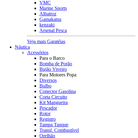
VMC
Marine Sports
Albatroz
Gamakatsu
kenzaki
Arsenal Pesca
Veja mais Garatéias
Náutica
Acessórios
Para o Barco
Bomba de Porão
Bujão Viveiro
Para Motores Popa
Diversos
Bulbo
Conector Gasolina
Corta Circuito
Kit Mangueira
Pescador
Rotor
Registro
Tampa Tanque
Transf. Combustível
Orelhão