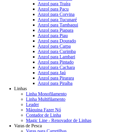
Anzol para Traíra
Anzol para Pacu
Anzol para Corvina
Anzol para Tucunaré
Anzol para Tambaqui
Anzol para Piapara
Anzol para Piau
Anzol para Dourado
Anzol para Carpa
Anzol para Curimba
Anzol para Lambari
Anzol para Pintado
Anzol para Cachara
Anzol para Jaú
Anzol para Pirarara
Anzol para Piraíba
Linhas
Linha Monofilamento
Linha Multifilamento
Leader
Máquina Fazer Nó
Contador de Linha
Magic Line - Renovador de Linhas
Varas de Pesca
Varas para Carretilhas