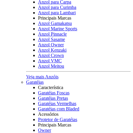
Anzol para Carpa
Anzol para Curimba
Anzol para Lambari
Principais Marcas
Anzol Gamakatsu
Anzol Marine Sports
Anzol Pinnacle
Anzol Sasame
Anzol Owner
Anzol Kenzaki
Anzol Crown
Anzol VMC
Anzol Meitou
Veja mais Anzóis
Garatéias
Característica
Garatéias Foscas
Garatéias Pretas
Garatéias Vermelhas
Garatéias com Bladed
Acessórios
Protetor de Garatéias
Principais Marcas
Owner