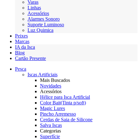
Varas
Linhas
Acessórios
Alarmes Sonoro
Suporte Luminoso
Luz Quimica
Peixes
Marcas
IA da Isca
Blog
Cartão Presente
Pesca
Iscas Artificiais
Mais Buscados
Novidades
Acessórios
Hélice para Isca Artificial
Color Bait(Tinta p/soft)
Magic Lures
Pincho Arremesso
Cerdas de Saia de Silicone
Salva Iscas
Categorias
Superfície