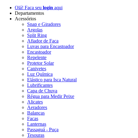
Olá! Faça seu
login
aqui
Departamentos
Acessórios
Snap e Giradores
Argolas
Split Ring
Afiador de Faca
Luvas para Encastoador
Encastoador
Repelente
Protetor Solar
Canivetes
Luz Química
Elástico para Isca Natural
Lubrificantes
Capa de Chuva
Régua para Medir Peixe
Alicates
Aeradores
Balanças
Facas
Lanternas
Passaguá - Puça
Tesouras