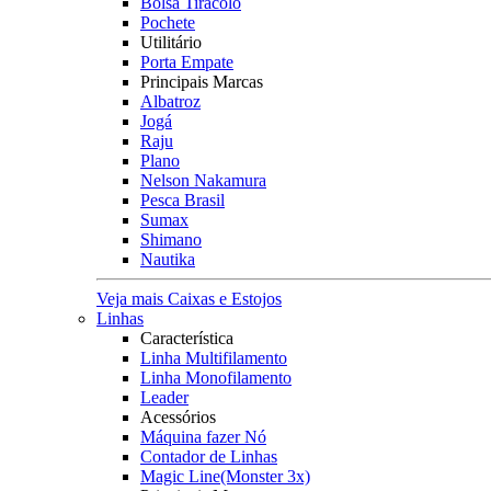
Bolsa Tiracolo
Pochete
Utilitário
Porta Empate
Principais Marcas
Albatroz
Jogá
Raju
Plano
Nelson Nakamura
Pesca Brasil
Sumax
Shimano
Nautika
Veja mais Caixas e Estojos
Linhas
Característica
Linha Multifilamento
Linha Monofilamento
Leader
Acessórios
Máquina fazer Nó
Contador de Linhas
Magic Line(Monster 3x)