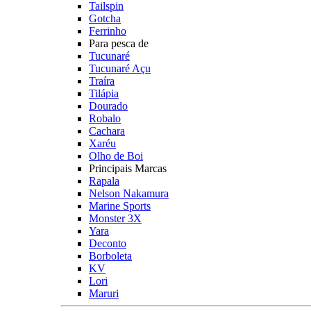
Tailspin
Gotcha
Ferrinho
Para pesca de
Tucunaré
Tucunaré Açu
Traíra
Tilápia
Dourado
Robalo
Cachara
Xaréu
Olho de Boi
Principais Marcas
Rapala
Nelson Nakamura
Marine Sports
Monster 3X
Yara
Deconto
Borboleta
KV
Lori
Maruri