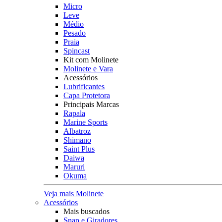
Micro
Leve
Médio
Pesado
Praia
Spincast
Kit com Molinete
Molinete e Vara
Acessórios
Lubrificantes
Capa Protetora
Principais Marcas
Rapala
Marine Sports
Albatroz
Shimano
Saint Plus
Daiwa
Maruri
Okuma
Veja mais Molinete
Acessórios
Mais buscados
Snap e Giradores