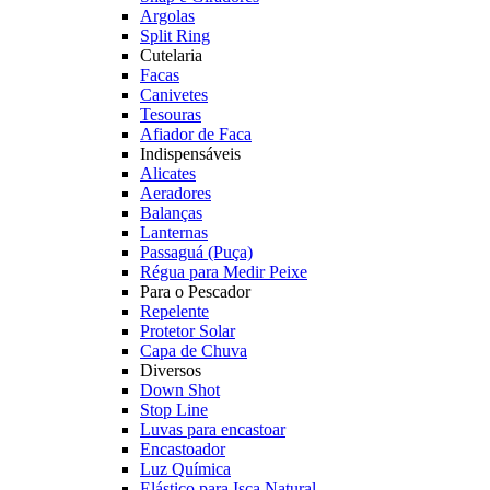
Argolas
Split Ring
Cutelaria
Facas
Canivetes
Tesouras
Afiador de Faca
Indispensáveis
Alicates
Aeradores
Balanças
Lanternas
Passaguá (Puça)
Régua para Medir Peixe
Para o Pescador
Repelente
Protetor Solar
Capa de Chuva
Diversos
Down Shot
Stop Line
Luvas para encastoar
Encastoador
Luz Química
Elástico para Isca Natural