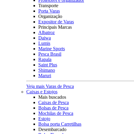
Protetores e organizador
Transporte
Porta Varas
Organização
Expositor de Varas
Principais Marcas
Albatroz
Daiwa
Lumis
Marine Sports
Pesca Brasil
Rapala
Saint Plus
Shimano
Maruri
Veja mais Varas de Pesca
Caixas e Estojos
Mais buscados
Caixas de Pesca
Bolsas de Pesca
Mochilas de Pesca
Estojo
Bolsa porta Carretilhas
Desembarcado