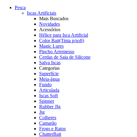
Pesca
Iscas Artificiais
Mais Buscados
Novidades
Acessórios
Hélice para Isca Artificial
Color Bait(Tinta p/soft)
Magic Lures
Pincho Arremesso
Cerdas de Saia de Silicone
Salva Iscas
Categorias
Superfície
Meia-água
Fundo
Articulada
Iscas Soft
Spinner
Rubber JIg
Jig
Colheres
Camarão
Frogs e Ratos
ChatterBait