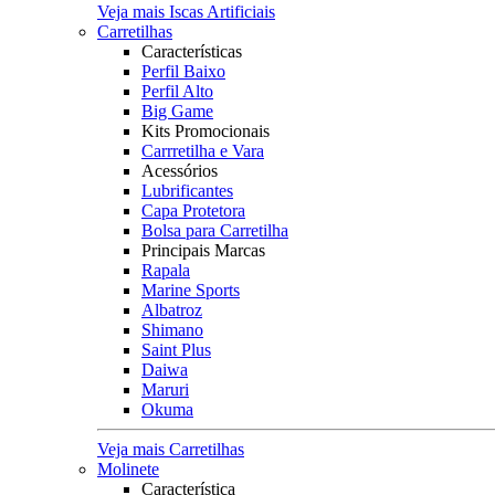
Veja mais Iscas Artificiais
Carretilhas
Características
Perfil Baixo
Perfil Alto
Big Game
Kits Promocionais
Carrretilha e Vara
Acessórios
Lubrificantes
Capa Protetora
Bolsa para Carretilha
Principais Marcas
Rapala
Marine Sports
Albatroz
Shimano
Saint Plus
Daiwa
Maruri
Okuma
Veja mais Carretilhas
Molinete
Característica