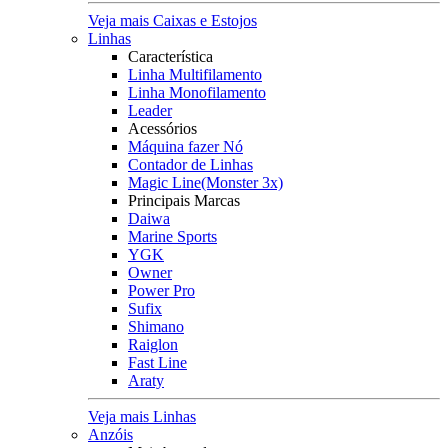
Veja mais Caixas e Estojos
Linhas
Característica
Linha Multifilamento
Linha Monofilamento
Leader
Acessórios
Máquina fazer Nó
Contador de Linhas
Magic Line(Monster 3x)
Principais Marcas
Daiwa
Marine Sports
YGK
Owner
Power Pro
Sufix
Shimano
Raiglon
Fast Line
Araty
Veja mais Linhas
Anzóis