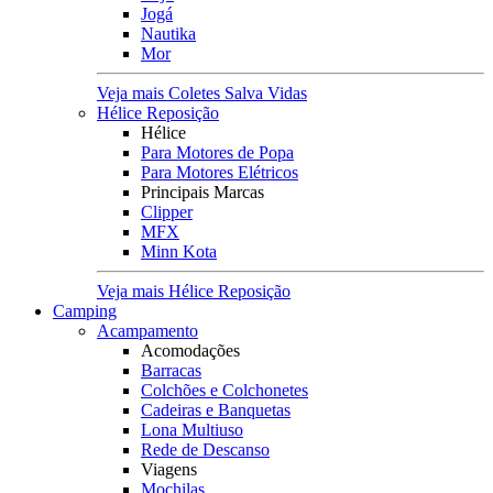
Jogá
Nautika
Mor
Veja mais Coletes Salva Vidas
Hélice Reposição
Hélice
Para Motores de Popa
Para Motores Elétricos
Principais Marcas
Clipper
MFX
Minn Kota
Veja mais Hélice Reposição
Camping
Acampamento
Acomodações
Barracas
Colchões e Colchonetes
Cadeiras e Banquetas
Lona Multiuso
Rede de Descanso
Viagens
Mochilas