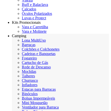
Viseira
Buff e Balaclava
Calçados
Óculos Polarizados
Luvas e Protect
Kits Promocionais
Vara e Carretilha
Vara e Molinete
Camping
Lona MultiUso
Barracas
Colchões e Colchonetes
Cadeiras e Banquetas
Fogareiro
Cartucho de Gás
Rede de Descanso
Mochilas
Talheres
Churrasco
Infladores
Estacas para Barracas
Binóculos
Bolsas Impermeáveis
Mini Mosquetão
Ventilador para Barraca