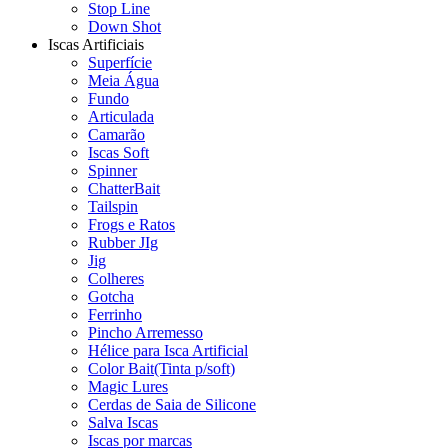
Stop Line
Down Shot
Iscas Artificiais
Superfície
Meia Água
Fundo
Articulada
Camarão
Iscas Soft
Spinner
ChatterBait
Tailspin
Frogs e Ratos
Rubber JIg
Jig
Colheres
Gotcha
Ferrinho
Pincho Arremesso
Hélice para Isca Artificial
Color Bait(Tinta p/soft)
Magic Lures
Cerdas de Saia de Silicone
Salva Iscas
Iscas por marcas