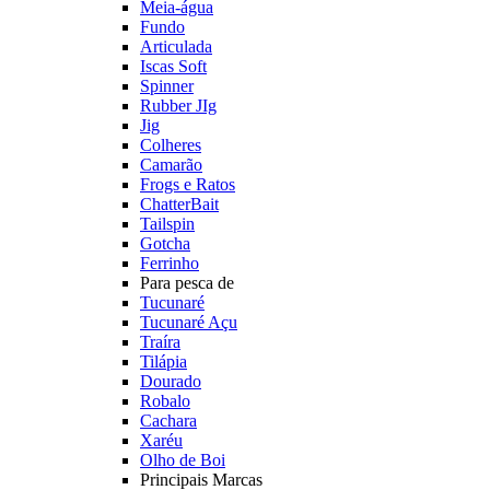
Meia-água
Fundo
Articulada
Iscas Soft
Spinner
Rubber JIg
Jig
Colheres
Camarão
Frogs e Ratos
ChatterBait
Tailspin
Gotcha
Ferrinho
Para pesca de
Tucunaré
Tucunaré Açu
Traíra
Tilápia
Dourado
Robalo
Cachara
Xaréu
Olho de Boi
Principais Marcas