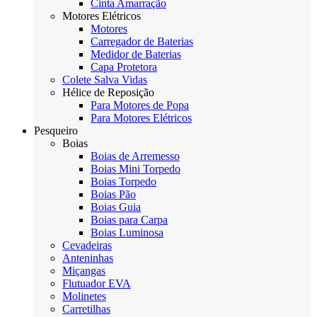
Cinta Amarração
Motores Elétricos
Motores
Carregador de Baterias
Medidor de Baterias
Capa Protetora
Colete Salva Vidas
Hélice de Reposição
Para Motores de Popa
Para Motores Elétricos
Pesqueiro
Boias
Boias de Arremesso
Boias Mini Torpedo
Boias Torpedo
Boias Pão
Boias Guia
Boias para Carpa
Boias Luminosa
Cevadeiras
Anteninhas
Miçangas
Flutuador EVA
Molinetes
Carretilhas