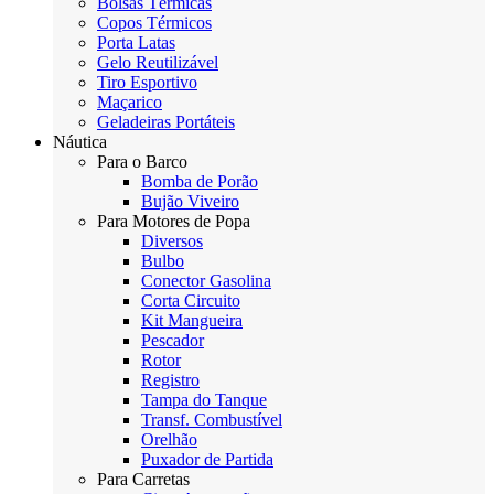
Bolsas Térmicas
Copos Térmicos
Porta Latas
Gelo Reutilizável
Tiro Esportivo
Maçarico
Geladeiras Portáteis
Náutica
Para o Barco
Bomba de Porão
Bujão Viveiro
Para Motores de Popa
Diversos
Bulbo
Conector Gasolina
Corta Circuito
Kit Mangueira
Pescador
Rotor
Registro
Tampa do Tanque
Transf. Combustível
Orelhão
Puxador de Partida
Para Carretas