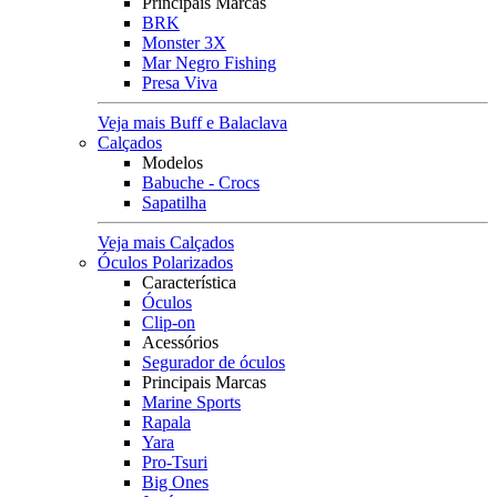
Principais Marcas
BRK
Monster 3X
Mar Negro Fishing
Presa Viva
Veja mais Buff e Balaclava
Calçados
Modelos
Babuche - Crocs
Sapatilha
Veja mais Calçados
Óculos Polarizados
Característica
Óculos
Clip-on
Acessórios
Segurador de óculos
Principais Marcas
Marine Sports
Rapala
Yara
Pro-Tsuri
Big Ones