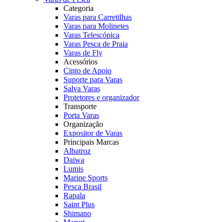
Categoria
Varas para Carretilhas
Varas para Molinetes
Varas Telescópica
Varas Pesca de Praia
Varas de Fly
Acessórios
Cinto de Apoio
Suporte para Varas
Salva Varas
Protetores e organizador
Transporte
Porta Varas
Organização
Expositor de Varas
Principais Marcas
Albatroz
Daiwa
Lumis
Marine Sports
Pesca Brasil
Rapala
Saint Plus
Shimano