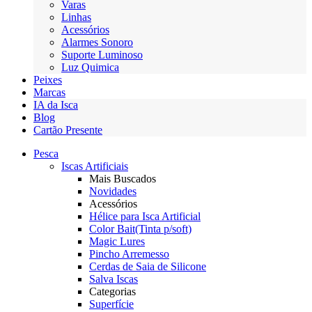
Varas
Linhas
Acessórios
Alarmes Sonoro
Suporte Luminoso
Luz Quimica
Peixes
Marcas
IA da Isca
Blog
Cartão Presente
Pesca
Iscas Artificiais
Mais Buscados
Novidades
Acessórios
Hélice para Isca Artificial
Color Bait(Tinta p/soft)
Magic Lures
Pincho Arremesso
Cerdas de Saia de Silicone
Salva Iscas
Categorias
Superfície