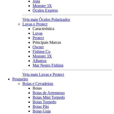
Jogá
Monster 3X
Óculos Express
Veja mais Óculos Polarizados
Luvas e Protect
Característica
Luvas
Protect
Principais Marcas
Owner
Fishing Co
Monster 3X
Albatroz
Mar Negro Fishing
Veja mais Luvas e Protect
Pesqueiro
Boias e Cevadeiras
Boias
Boias de Arremesso
Boias Mini Torpedo
Boias Torpedo
Boias Pão
Boias Guia