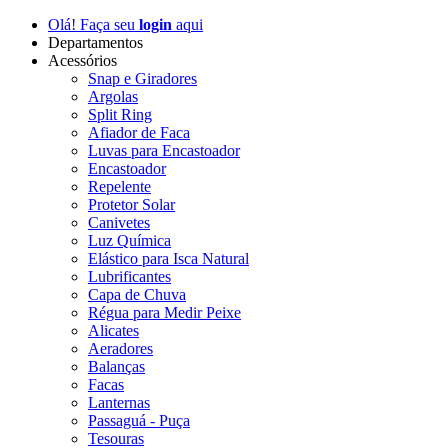
Olá! Faça seu
login
aqui
Departamentos
Acessórios
Snap e Giradores
Argolas
Split Ring
Afiador de Faca
Luvas para Encastoador
Encastoador
Repelente
Protetor Solar
Canivetes
Luz Química
Elástico para Isca Natural
Lubrificantes
Capa de Chuva
Régua para Medir Peixe
Alicates
Aeradores
Balanças
Facas
Lanternas
Passaguá - Puça
Tesouras