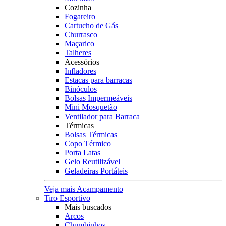
Cozinha
Fogareiro
Cartucho de Gás
Churrasco
Maçarico
Talheres
Acessórios
Infladores
Estacas para barracas
Binóculos
Bolsas Impermeáveis
Mini Mosquetão
Ventilador para Barraca
Térmicas
Bolsas Térmicas
Copo Térmico
Porta Latas
Gelo Reutilizável
Geladeiras Portáteis
Veja mais Acampamento
Tiro Esportivo
Mais buscados
Arcos
Chumbinhos