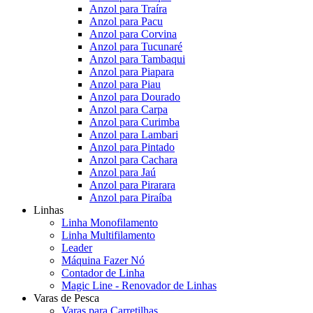
Anzol para Traíra
Anzol para Pacu
Anzol para Corvina
Anzol para Tucunaré
Anzol para Tambaqui
Anzol para Piapara
Anzol para Piau
Anzol para Dourado
Anzol para Carpa
Anzol para Curimba
Anzol para Lambari
Anzol para Pintado
Anzol para Cachara
Anzol para Jaú
Anzol para Pirarara
Anzol para Piraíba
Linhas
Linha Monofilamento
Linha Multifilamento
Leader
Máquina Fazer Nó
Contador de Linha
Magic Line - Renovador de Linhas
Varas de Pesca
Varas para Carretilhas