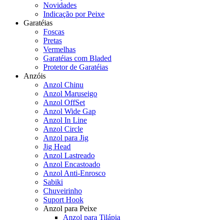
Novidades
Indicação por Peixe
Garatéias
Foscas
Pretas
Vermelhas
Garatéias com Bladed
Protetor de Garatéias
Anzóis
Anzol Chinu
Anzol Maruseigo
Anzol OffSet
Anzol Wide Gap
Anzol In Line
Anzol Circle
Anzol para Jig
Jig Head
Anzol Lastreado
Anzol Encastoado
Anzol Anti-Enrosco
Sabiki
Chuveirinho
Suport Hook
Anzol para Peixe
Anzol para Tilápia