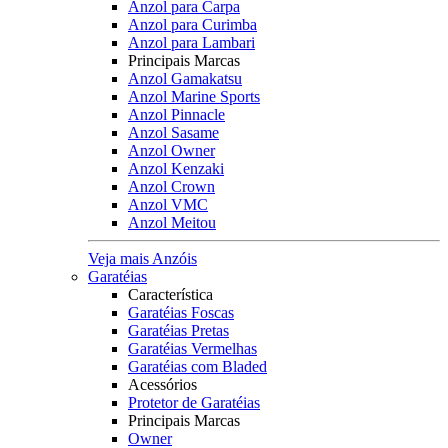
Anzol para Carpa
Anzol para Curimba
Anzol para Lambari
Principais Marcas
Anzol Gamakatsu
Anzol Marine Sports
Anzol Pinnacle
Anzol Sasame
Anzol Owner
Anzol Kenzaki
Anzol Crown
Anzol VMC
Anzol Meitou
Veja mais Anzóis
Garatéias
Característica
Garatéias Foscas
Garatéias Pretas
Garatéias Vermelhas
Garatéias com Bladed
Acessórios
Protetor de Garatéias
Principais Marcas
Owner