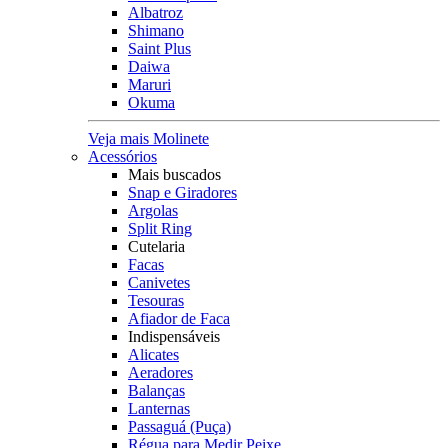
Albatroz
Shimano
Saint Plus
Daiwa
Maruri
Okuma
Veja mais Molinete
Acessórios
Mais buscados
Snap e Giradores
Argolas
Split Ring
Cutelaria
Facas
Canivetes
Tesouras
Afiador de Faca
Indispensáveis
Alicates
Aeradores
Balanças
Lanternas
Passaguá (Puça)
Régua para Medir Peixe