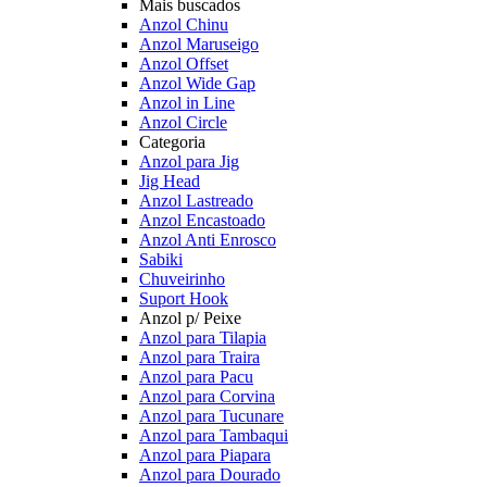
Mais buscados
Anzol Chinu
Anzol Maruseigo
Anzol Offset
Anzol Wide Gap
Anzol in Line
Anzol Circle
Categoria
Anzol para Jig
Jig Head
Anzol Lastreado
Anzol Encastoado
Anzol Anti Enrosco
Sabiki
Chuveirinho
Suport Hook
Anzol p/ Peixe
Anzol para Tilapia
Anzol para Traira
Anzol para Pacu
Anzol para Corvina
Anzol para Tucunare
Anzol para Tambaqui
Anzol para Piapara
Anzol para Dourado