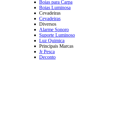
Boias para Carpa
Boias Luminosa
Cevadeiras
Cevadeiras
Diversos
Alarme Sonoro
Suporte Luminoso
Luz Quimica
Principais Marcas
Jr Pesca
Deconto
Veja mais Boias e Cevadeiras
Iscas para Pesqueiro
Iscas
Anteninhas
Miçangas
Flutuador EVA
Principais Marcas
Jr Pesca
Veja mais Iscas para Pesqueiro
Acessórios
Categoria
Anzóis