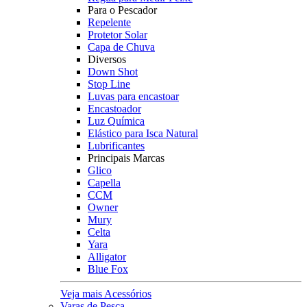
Para o Pescador
Repelente
Protetor Solar
Capa de Chuva
Diversos
Down Shot
Stop Line
Luvas para encastoar
Encastoador
Luz Química
Elástico para Isca Natural
Lubrificantes
Principais Marcas
Glico
Capella
CCM
Owner
Mury
Celta
Yara
Alligator
Blue Fox
Veja mais Acessórios
Varas de Pesca