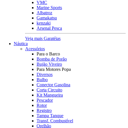
VMC
Marine Sports
Albatroz
Gamakatsu
kenzaki
Arsenal Pesca
Veja mais Garatéias
Náutica
Acessórios
Para o Barco
Bomba de Porão
Bujão Viveiro
Para Motores Popa
Diversos
Bulbo
Conector Gasolina
Corta Circuito
Kit Mangueira
Pescador
Rotor
Registro
Tampa Tanque
Transf. Combustível
Orelhão