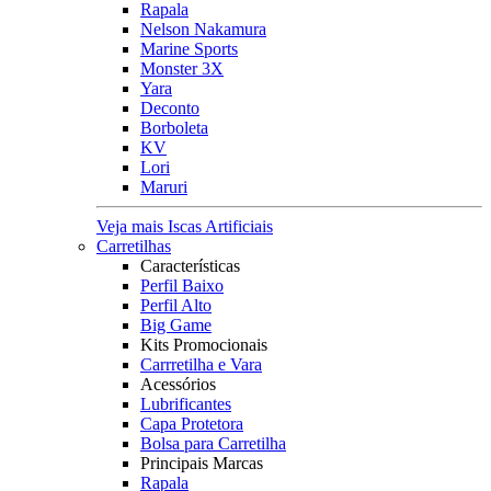
Rapala
Nelson Nakamura
Marine Sports
Monster 3X
Yara
Deconto
Borboleta
KV
Lori
Maruri
Veja mais Iscas Artificiais
Carretilhas
Características
Perfil Baixo
Perfil Alto
Big Game
Kits Promocionais
Carrretilha e Vara
Acessórios
Lubrificantes
Capa Protetora
Bolsa para Carretilha
Principais Marcas
Rapala