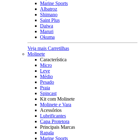
Marine Sports
Albatroz
Shimano
Saint Plus
Daiwa
Maruri
Okuma
Veja mais Carretilhas
Molinete
Característica
Micro
Leve
Médio
Pesado
Praia
Spincast
Kit com Molinete
Molinete e Vara
Acessórios
Lubrificantes
Capa Protetora
Principais Marcas
Rapala
Marine Sports