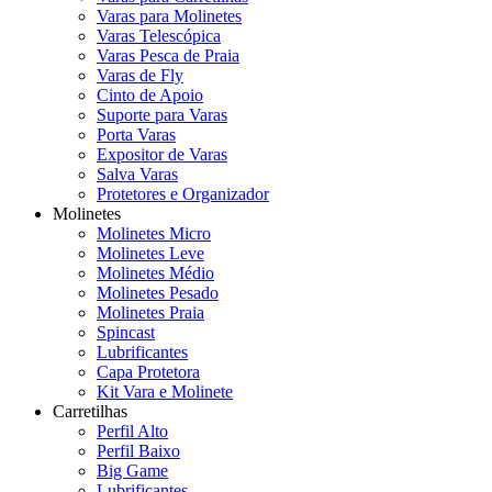
Varas para Molinetes
Varas Telescópica
Varas Pesca de Praia
Varas de Fly
Cinto de Apoio
Suporte para Varas
Porta Varas
Expositor de Varas
Salva Varas
Protetores e Organizador
Molinetes
Molinetes Micro
Molinetes Leve
Molinetes Médio
Molinetes Pesado
Molinetes Praia
Spincast
Lubrificantes
Capa Protetora
Kit Vara e Molinete
Carretilhas
Perfil Alto
Perfil Baixo
Big Game
Lubrificantes