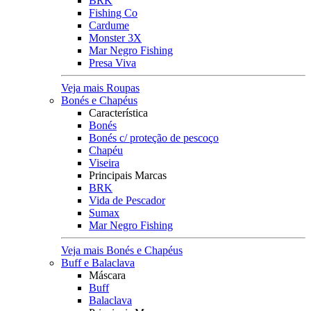
BRK
Fishing Co
Cardume
Monster 3X
Mar Negro Fishing
Presa Viva
Veja mais Roupas
Bonés e Chapéus
Característica
Bonés
Bonés c/ proteção de pescoço
Chapéu
Viseira
Principais Marcas
BRK
Vida de Pescador
Sumax
Mar Negro Fishing
Veja mais Bonés e Chapéus
Buff e Balaclava
Máscara
Buff
Balaclava