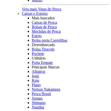
Maruri
Veja mais Varas de Pesca
Caixas e Estojos
Mais buscados
Caixas de Pesca
Bolsas de Pesca
Mochilas de Pesca
Estojo
Bolsa porta Carretilhas
Desembarcado
Bolsa Tiracolo
Pochete
Utilitário
Porta Empate
Principais Marcas
Albatroz
Jogá
Raju
Plano
Nelson Nakamura
Pesca Brasil
Sumax
Shimano
Nautika