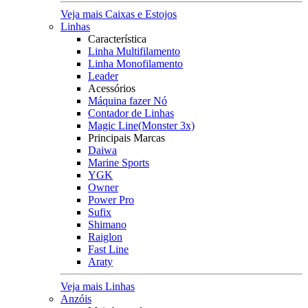
Veja mais Caixas e Estojos
Linhas
Característica
Linha Multifilamento
Linha Monofilamento
Leader
Acessórios
Máquina fazer Nó
Contador de Linhas
Magic Line(Monster 3x)
Principais Marcas
Daiwa
Marine Sports
YGK
Owner
Power Pro
Sufix
Shimano
Raiglon
Fast Line
Araty
Veja mais Linhas
Anzóis