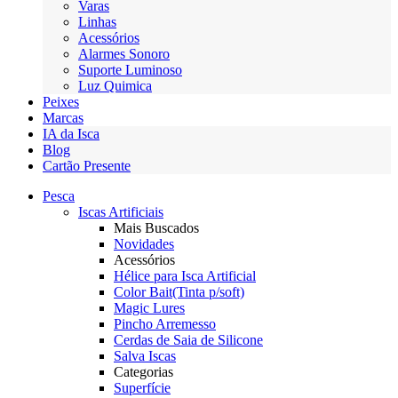
Varas
Linhas
Acessórios
Alarmes Sonoro
Suporte Luminoso
Luz Quimica
Peixes
Marcas
IA da Isca
Blog
Cartão Presente
Pesca
Iscas Artificiais
Mais Buscados
Novidades
Acessórios
Hélice para Isca Artificial
Color Bait(Tinta p/soft)
Magic Lures
Pincho Arremesso
Cerdas de Saia de Silicone
Salva Iscas
Categorias
Superfície