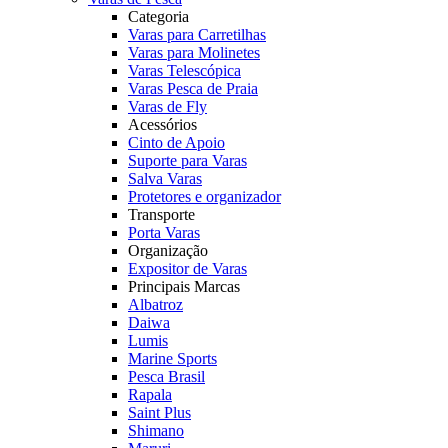
Categoria
Varas para Carretilhas
Varas para Molinetes
Varas Telescópica
Varas Pesca de Praia
Varas de Fly
Acessórios
Cinto de Apoio
Suporte para Varas
Salva Varas
Protetores e organizador
Transporte
Porta Varas
Organização
Expositor de Varas
Principais Marcas
Albatroz
Daiwa
Lumis
Marine Sports
Pesca Brasil
Rapala
Saint Plus
Shimano