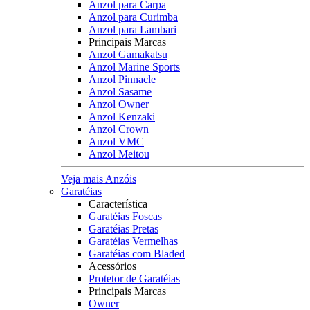
Anzol para Carpa
Anzol para Curimba
Anzol para Lambari
Principais Marcas
Anzol Gamakatsu
Anzol Marine Sports
Anzol Pinnacle
Anzol Sasame
Anzol Owner
Anzol Kenzaki
Anzol Crown
Anzol VMC
Anzol Meitou
Veja mais Anzóis
Garatéias
Característica
Garatéias Foscas
Garatéias Pretas
Garatéias Vermelhas
Garatéias com Bladed
Acessórios
Protetor de Garatéias
Principais Marcas
Owner