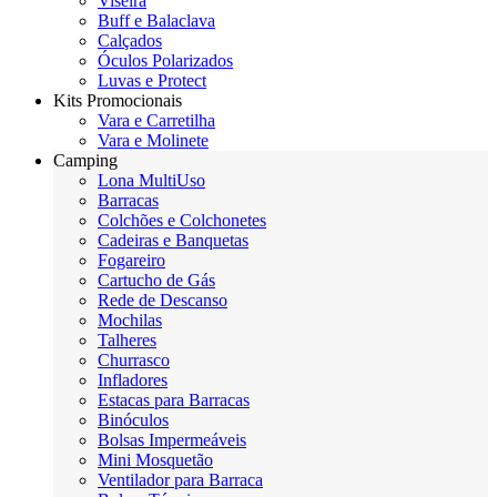
Viseira
Buff e Balaclava
Calçados
Óculos Polarizados
Luvas e Protect
Kits Promocionais
Vara e Carretilha
Vara e Molinete
Camping
Lona MultiUso
Barracas
Colchões e Colchonetes
Cadeiras e Banquetas
Fogareiro
Cartucho de Gás
Rede de Descanso
Mochilas
Talheres
Churrasco
Infladores
Estacas para Barracas
Binóculos
Bolsas Impermeáveis
Mini Mosquetão
Ventilador para Barraca