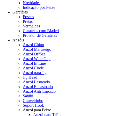
Novidades
Indicação por Peixe
Garatéias
Foscas
Pretas
Vermelhas
Garatéias com Bladed
Protetor de Garatéias
Anzóis
Anzol Chinu
Anzol Maruseigo
Anzol OffSet
Anzol Wide Gap
Anzol In Line
Anzol Circle
Anzol para Jig
Jig Head
Anzol Lastreado
Anzol Encastoado
Anzol Anti-Enrosco
Sabiki
Chuveirinho
Suport Hook
Anzol para Peixe
Anzol para Tilápia