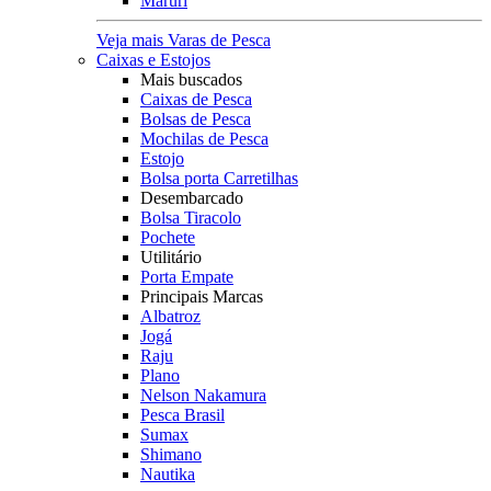
Maruri
Veja mais Varas de Pesca
Caixas e Estojos
Mais buscados
Caixas de Pesca
Bolsas de Pesca
Mochilas de Pesca
Estojo
Bolsa porta Carretilhas
Desembarcado
Bolsa Tiracolo
Pochete
Utilitário
Porta Empate
Principais Marcas
Albatroz
Jogá
Raju
Plano
Nelson Nakamura
Pesca Brasil
Sumax
Shimano
Nautika