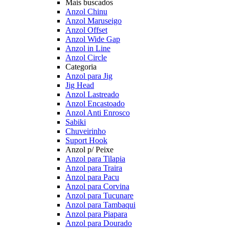
Mais buscados
Anzol Chinu
Anzol Maruseigo
Anzol Offset
Anzol Wide Gap
Anzol in Line
Anzol Circle
Categoria
Anzol para Jig
Jig Head
Anzol Lastreado
Anzol Encastoado
Anzol Anti Enrosco
Sabiki
Chuveirinho
Suport Hook
Anzol p/ Peixe
Anzol para Tilapia
Anzol para Traira
Anzol para Pacu
Anzol para Corvina
Anzol para Tucunare
Anzol para Tambaqui
Anzol para Piapara
Anzol para Dourado