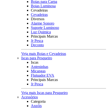
Boias para Carpa
Boias Luminosa
Cevadeiras
Cevadeiras
Diversos
Alarme Sonoro
Suporte Luminoso
Luz Quimica
Principais Marcas
Jr Pesca
Deconto
Veja mais Boias e Cevadeiras
Iscas para Pesqueiro
Iscas
Anteninhas
Miçangas
Flutuador EVA
Principais Marcas
Jr Pesca
Veja mais Iscas para Pesqueiro
Acessórios
Categoria
Anzóis