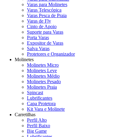
Varas para Molinetes
Varas Telescópica
Varas Pesca de Praia
Varas de Fly
Cinto de Apoio
Suporte para Varas
Porta Varas
Expositor de Varas
Salva Varas
Protetores e Organizador
Molinetes
Molinetes Micro
Molinetes Leve
Molinetes Médio
Molinetes Pesado
Molinetes Praia
Spincast
Lubrificantes
Capa Protetora
Kit Vara e Molinete
Carretilhas
Perfil Alto
Perfil Baixo
Big Game
Lubrificantes