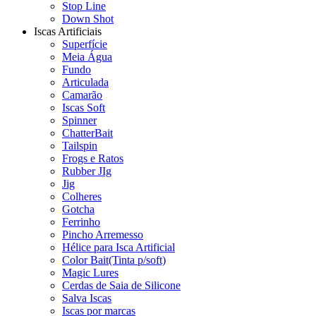
Stop Line
Down Shot
Iscas Artificiais
Superfície
Meia Água
Fundo
Articulada
Camarão
Iscas Soft
Spinner
ChatterBait
Tailspin
Frogs e Ratos
Rubber JIg
Jig
Colheres
Gotcha
Ferrinho
Pincho Arremesso
Hélice para Isca Artificial
Color Bait(Tinta p/soft)
Magic Lures
Cerdas de Saia de Silicone
Salva Iscas
Iscas por marcas