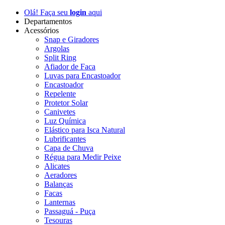
Olá! Faça seu
login
aqui
Departamentos
Acessórios
Snap e Giradores
Argolas
Split Ring
Afiador de Faca
Luvas para Encastoador
Encastoador
Repelente
Protetor Solar
Canivetes
Luz Química
Elástico para Isca Natural
Lubrificantes
Capa de Chuva
Régua para Medir Peixe
Alicates
Aeradores
Balanças
Facas
Lanternas
Passaguá - Puça
Tesouras