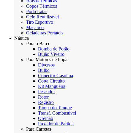
Bolsas Térmicas
Copos Térmicos
Porta Latas
Gelo Reutilizável
Tiro Esportivo
Maçarico
Geladeiras Portáteis
Náutica
Para o Barco
Bomba de Porão
Bujão Viveiro
Para Motores de Popa
Diversos
Bulbo
Conector Gasolina
Corta Circuito
Kit Mangueira
Pescador
Rotor
Registro
Tampa do Tanque
Transf. Combustível
Orelhão
Puxador de Partida
Para Carretas