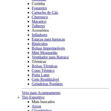
Cozinha
Fogareiro
Cartucho de Gás
Churrasco
Maçarico
Talheres
Acessórios
Infladores
Estacas para barracas
Binóculos
Bolsas Impermeáveis
Mini Mosquetão
Ventilador para Barraca
Térmicas
Bolsas Térmicas
Copo Térmico
Porta Latas
Gelo Reutilizável
Geladeiras Portáteis
Veja mais Acampamento
Tiro Esportivo
Mais buscados
Arcos
Chumbinhos