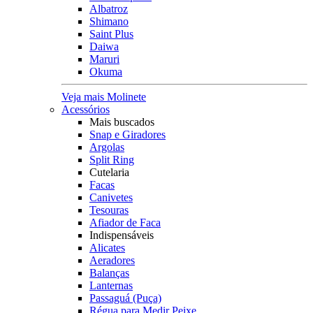
Albatroz
Shimano
Saint Plus
Daiwa
Maruri
Okuma
Veja mais Molinete
Acessórios
Mais buscados
Snap e Giradores
Argolas
Split Ring
Cutelaria
Facas
Canivetes
Tesouras
Afiador de Faca
Indispensáveis
Alicates
Aeradores
Balanças
Lanternas
Passaguá (Puça)
Régua para Medir Peixe