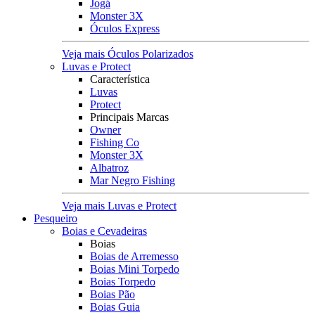
Jogá
Monster 3X
Óculos Express
Veja mais Óculos Polarizados
Luvas e Protect
Característica
Luvas
Protect
Principais Marcas
Owner
Fishing Co
Monster 3X
Albatroz
Mar Negro Fishing
Veja mais Luvas e Protect
Pesqueiro
Boias e Cevadeiras
Boias
Boias de Arremesso
Boias Mini Torpedo
Boias Torpedo
Boias Pão
Boias Guia