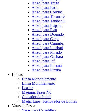
Anzol para Traíra
Anzol para Pacu
Anzol para Corvina
Anzol para Tucunaré
Anzol para Tambaqui
Anzol para Piapara
Anzol para Piau
Anzol para Dourado
Anzol para Carpa
Anzol para Curimba
Anzol para Lambari
Anzol para Pintado
Anzol para Cachara
Anzol para Jaú
Anzol para Pirarara
Anzol para Piraíba
Linhas
Linha Monofilamento
Linha Multifilamento
Leader
Máquina Fazer Nó
Contador de Linha
Magic Line - Renovador de Linhas
Varas de Pesca
Varas para Carretilhas