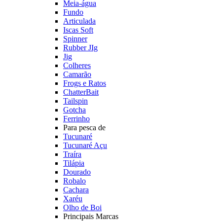
Meia-água
Fundo
Articulada
Iscas Soft
Spinner
Rubber JIg
Jig
Colheres
Camarão
Frogs e Ratos
ChatterBait
Tailspin
Gotcha
Ferrinho
Para pesca de
Tucunaré
Tucunaré Açu
Traíra
Tilápia
Dourado
Robalo
Cachara
Xaréu
Olho de Boi
Principais Marcas