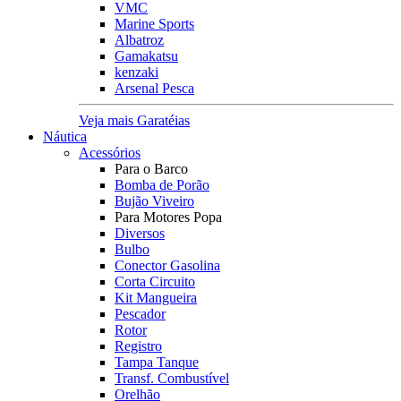
VMC
Marine Sports
Albatroz
Gamakatsu
kenzaki
Arsenal Pesca
Veja mais Garatéias
Náutica
Acessórios
Para o Barco
Bomba de Porão
Bujão Viveiro
Para Motores Popa
Diversos
Bulbo
Conector Gasolina
Corta Circuito
Kit Mangueira
Pescador
Rotor
Registro
Tampa Tanque
Transf. Combustível
Orelhão