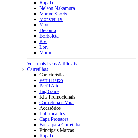
Rapala
Nelson Nakamura
Marine Sports
Monster 3X
Yara
Deconto
Borboleta
KV
Lori
Maruri
Veja mais Iscas Artificiais
Carretilhas
Características
Perfil Baixo
Perfil Alto
Big Game
Kits Promocionais
Carrretilha e Vara
Acessórios
Lubrificantes
Capa Protetora
Bolsa para Carretilha
Principais Marcas
Rapala