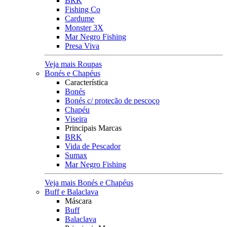
BRK
Fishing Co
Cardume
Monster 3X
Mar Negro Fishing
Presa Viva
Veja mais Roupas
Bonés e Chapéus
Característica
Bonés
Bonés c/ proteção de pescoço
Chapéu
Viseira
Principais Marcas
BRK
Vida de Pescador
Sumax
Mar Negro Fishing
Veja mais Bonés e Chapéus
Buff e Balaclava
Máscara
Buff
Balaclava