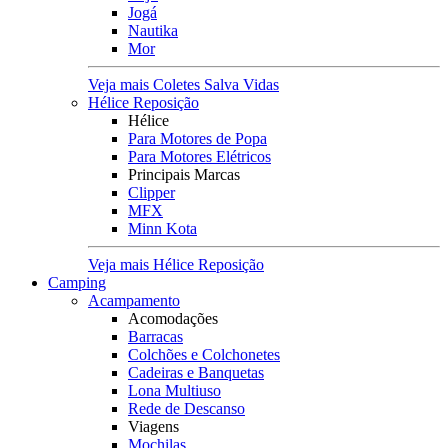
Jogá
Nautika
Mor
Veja mais Coletes Salva Vidas
Hélice Reposição
Hélice
Para Motores de Popa
Para Motores Elétricos
Principais Marcas
Clipper
MFX
Minn Kota
Veja mais Hélice Reposição
Camping
Acampamento
Acomodações
Barracas
Colchões e Colchonetes
Cadeiras e Banquetas
Lona Multiuso
Rede de Descanso
Viagens
Mochilas