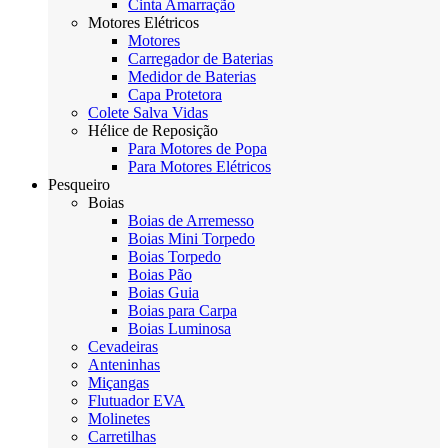
Cinta Amarração
Motores Elétricos
Motores
Carregador de Baterias
Medidor de Baterias
Capa Protetora
Colete Salva Vidas
Hélice de Reposição
Para Motores de Popa
Para Motores Elétricos
Pesqueiro
Boias
Boias de Arremesso
Boias Mini Torpedo
Boias Torpedo
Boias Pão
Boias Guia
Boias para Carpa
Boias Luminosa
Cevadeiras
Anteninhas
Miçangas
Flutuador EVA
Molinetes
Carretilhas