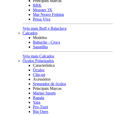
Principais Marcas
BRK
Monster 3X
Mar Negro Fishing
Presa Viva
Veja mais Buff e Balaclava
Calçados
Modelos
Babuche - Crocs
Sapatilha
Veja mais Calçados
Óculos Polarizados
Característica
Óculos
Clip-on
Acessórios
Segurador de óculos
Principais Marcas
Marine Sports
Rapala
Yara
Pro-Tsuri
Big Ones