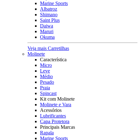
Marine Sports
Albatroz
Shimano
Saint Plus
Daiwa
Maruri
Okuma
Veja mais Carretilhas
Molinete
Característica
Micro
Leve
Médio
Pesado
Praia
Spincast
Kit com Molinete
Molinete e Vara
Acessórios
Lubrificantes
Capa Protetora
Principais Marcas
Rapala
Marine Sports