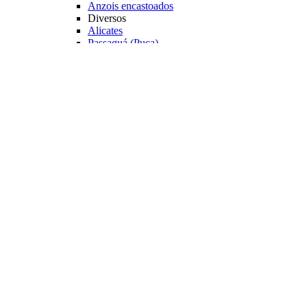
Anzois encastoados
Diversos
Alicates
Passaguá (Puça)
Estojos
Caixas de Pesca
Cadeiras e Banquetas
Veja mais Acessórios
Varas Pesqueiro
Categoria
Varas para Carretilhas
Varas para Molinetes
Acessórios
Suporte para Varas
Transporte
Tubo porta Varas
Organização
Expositores
Principais Marcas
Albatroz
Daiwa
Lumis
Marine Sports
Pesca Brasil