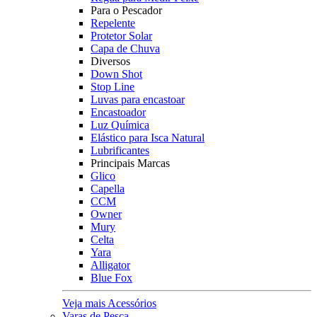
Para o Pescador
Repelente
Protetor Solar
Capa de Chuva
Diversos
Down Shot
Stop Line
Luvas para encastoar
Encastoador
Luz Química
Elástico para Isca Natural
Lubrificantes
Principais Marcas
Glico
Capella
CCM
Owner
Mury
Celta
Yara
Alligator
Blue Fox
Veja mais Acessórios
Varas de Pesca