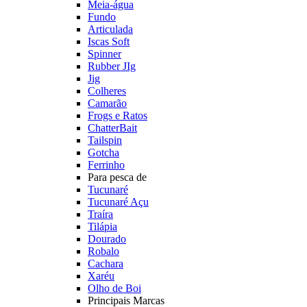
Meia-água
Fundo
Articulada
Iscas Soft
Spinner
Rubber JIg
Jig
Colheres
Camarão
Frogs e Ratos
ChatterBait
Tailspin
Gotcha
Ferrinho
Para pesca de
Tucunaré
Tucunaré Açu
Traíra
Tilápia
Dourado
Robalo
Cachara
Xaréu
Olho de Boi
Principais Marcas