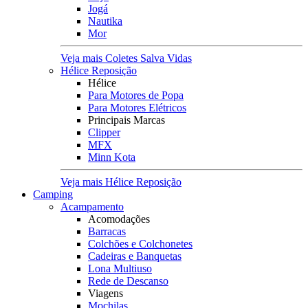
Jogá
Nautika
Mor
Veja mais Coletes Salva Vidas
Hélice Reposição
Hélice
Para Motores de Popa
Para Motores Elétricos
Principais Marcas
Clipper
MFX
Minn Kota
Veja mais Hélice Reposição
Camping
Acampamento
Acomodações
Barracas
Colchões e Colchonetes
Cadeiras e Banquetas
Lona Multiuso
Rede de Descanso
Viagens
Mochilas