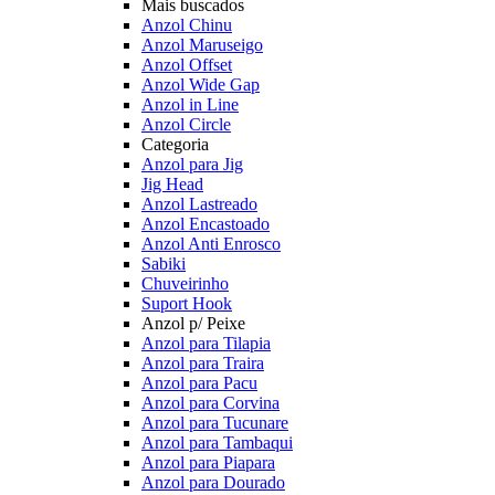
Mais buscados
Anzol Chinu
Anzol Maruseigo
Anzol Offset
Anzol Wide Gap
Anzol in Line
Anzol Circle
Categoria
Anzol para Jig
Jig Head
Anzol Lastreado
Anzol Encastoado
Anzol Anti Enrosco
Sabiki
Chuveirinho
Suport Hook
Anzol p/ Peixe
Anzol para Tilapia
Anzol para Traira
Anzol para Pacu
Anzol para Corvina
Anzol para Tucunare
Anzol para Tambaqui
Anzol para Piapara
Anzol para Dourado