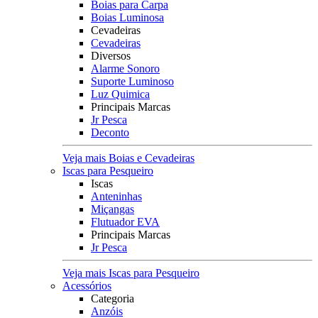
Boias para Carpa
Boias Luminosa
Cevadeiras
Cevadeiras
Diversos
Alarme Sonoro
Suporte Luminoso
Luz Quimica
Principais Marcas
Jr Pesca
Deconto
Veja mais Boias e Cevadeiras
Iscas para Pesqueiro
Iscas
Anteninhas
Miçangas
Flutuador EVA
Principais Marcas
Jr Pesca
Veja mais Iscas para Pesqueiro
Acessórios
Categoria
Anzóis