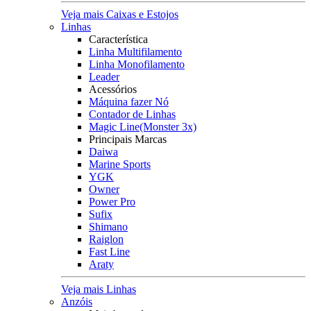
Veja mais Caixas e Estojos
Linhas
Característica
Linha Multifilamento
Linha Monofilamento
Leader
Acessórios
Máquina fazer Nó
Contador de Linhas
Magic Line(Monster 3x)
Principais Marcas
Daiwa
Marine Sports
YGK
Owner
Power Pro
Sufix
Shimano
Raiglon
Fast Line
Araty
Veja mais Linhas
Anzóis