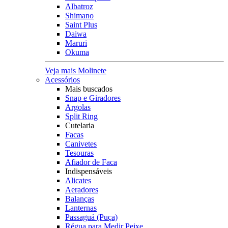
Albatroz
Shimano
Saint Plus
Daiwa
Maruri
Okuma
Veja mais Molinete
Acessórios
Mais buscados
Snap e Giradores
Argolas
Split Ring
Cutelaria
Facas
Canivetes
Tesouras
Afiador de Faca
Indispensáveis
Alicates
Aeradores
Balanças
Lanternas
Passaguá (Puça)
Régua para Medir Peixe