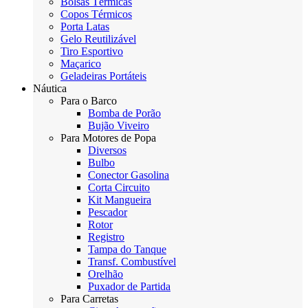
Bolsas Térmicas
Copos Térmicos
Porta Latas
Gelo Reutilizável
Tiro Esportivo
Maçarico
Geladeiras Portáteis
Náutica
Para o Barco
Bomba de Porão
Bujão Viveiro
Para Motores de Popa
Diversos
Bulbo
Conector Gasolina
Corta Circuito
Kit Mangueira
Pescador
Rotor
Registro
Tampa do Tanque
Transf. Combustível
Orelhão
Puxador de Partida
Para Carretas