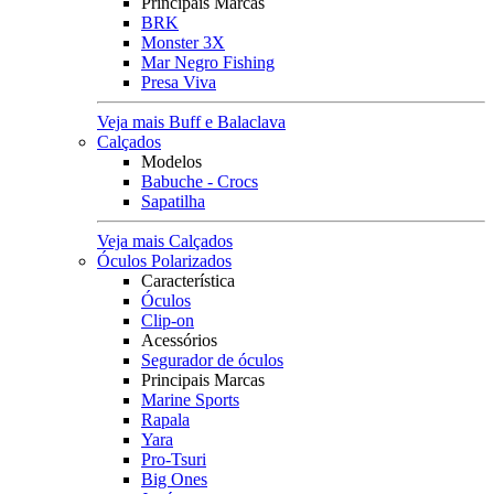
Principais Marcas
BRK
Monster 3X
Mar Negro Fishing
Presa Viva
Veja mais Buff e Balaclava
Calçados
Modelos
Babuche - Crocs
Sapatilha
Veja mais Calçados
Óculos Polarizados
Característica
Óculos
Clip-on
Acessórios
Segurador de óculos
Principais Marcas
Marine Sports
Rapala
Yara
Pro-Tsuri
Big Ones