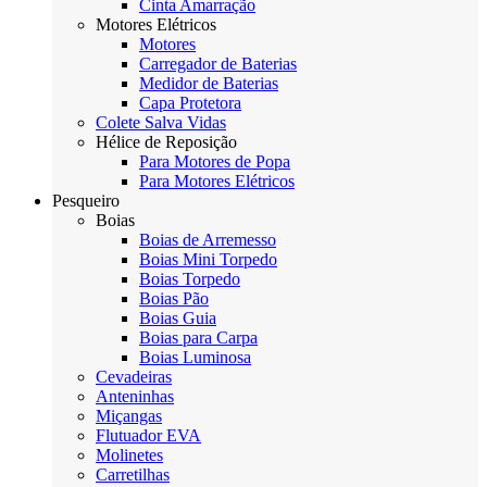
Cinta Amarração
Motores Elétricos
Motores
Carregador de Baterias
Medidor de Baterias
Capa Protetora
Colete Salva Vidas
Hélice de Reposição
Para Motores de Popa
Para Motores Elétricos
Pesqueiro
Boias
Boias de Arremesso
Boias Mini Torpedo
Boias Torpedo
Boias Pão
Boias Guia
Boias para Carpa
Boias Luminosa
Cevadeiras
Anteninhas
Miçangas
Flutuador EVA
Molinetes
Carretilhas