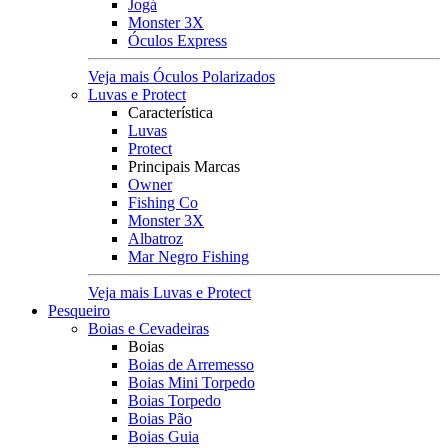
Jogá
Monster 3X
Óculos Express
Veja mais Óculos Polarizados
Luvas e Protect
Característica
Luvas
Protect
Principais Marcas
Owner
Fishing Co
Monster 3X
Albatroz
Mar Negro Fishing
Veja mais Luvas e Protect
Pesqueiro
Boias e Cevadeiras
Boias
Boias de Arremesso
Boias Mini Torpedo
Boias Torpedo
Boias Pão
Boias Guia