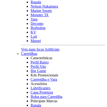
Rapala
Nelson Nakamura
Marine Sports
Monster 3X
Yara
Deconto
Borboleta
KV
Lori
Maruri
Veja mais Iscas Artificiais
Carretilhas
Características
Perfil Baixo
Perfil Alto
Big Game
Kits Promocionais
Carrretilha e Vara
Acessórios
Lubrificantes
Capa Protetora
Bolsa para Carretilha
Principais Marcas
Rapala