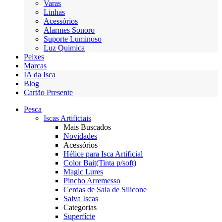
Varas
Linhas
Acessórios
Alarmes Sonoro
Suporte Luminoso
Luz Quimica
Peixes
Marcas
IA da Isca
Blog
Cartão Presente
Pesca
Iscas Artificiais
Mais Buscados
Novidades
Acessórios
Hélice para Isca Artificial
Color Bait(Tinta p/soft)
Magic Lures
Pincho Arremesso
Cerdas de Saia de Silicone
Salva Iscas
Categorias
Superfície