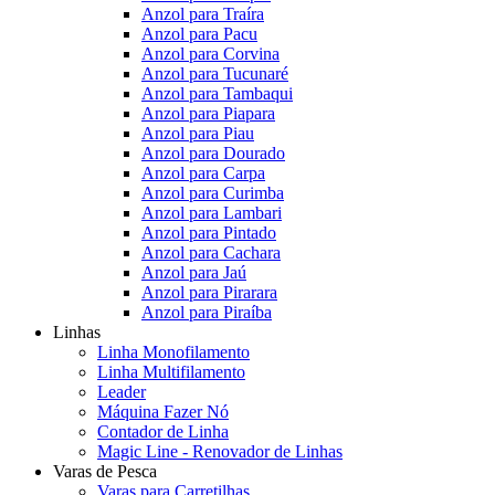
Anzol para Traíra
Anzol para Pacu
Anzol para Corvina
Anzol para Tucunaré
Anzol para Tambaqui
Anzol para Piapara
Anzol para Piau
Anzol para Dourado
Anzol para Carpa
Anzol para Curimba
Anzol para Lambari
Anzol para Pintado
Anzol para Cachara
Anzol para Jaú
Anzol para Pirarara
Anzol para Piraíba
Linhas
Linha Monofilamento
Linha Multifilamento
Leader
Máquina Fazer Nó
Contador de Linha
Magic Line - Renovador de Linhas
Varas de Pesca
Varas para Carretilhas