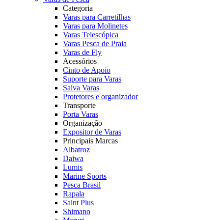
Categoria
Varas para Carretilhas
Varas para Molinetes
Varas Telescópica
Varas Pesca de Praia
Varas de Fly
Acessórios
Cinto de Apoio
Suporte para Varas
Salva Varas
Protetores e organizador
Transporte
Porta Varas
Organização
Expositor de Varas
Principais Marcas
Albatroz
Daiwa
Lumis
Marine Sports
Pesca Brasil
Rapala
Saint Plus
Shimano