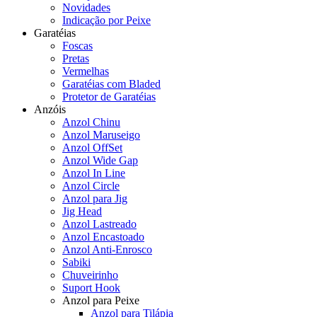
Novidades
Indicação por Peixe
Garatéias
Foscas
Pretas
Vermelhas
Garatéias com Bladed
Protetor de Garatéias
Anzóis
Anzol Chinu
Anzol Maruseigo
Anzol OffSet
Anzol Wide Gap
Anzol In Line
Anzol Circle
Anzol para Jig
Jig Head
Anzol Lastreado
Anzol Encastoado
Anzol Anti-Enrosco
Sabiki
Chuveirinho
Suport Hook
Anzol para Peixe
Anzol para Tilápia