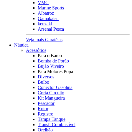
VMC
Marine Sports
Albatroz
Gamakatsu
kenzaki
Arsenal Pesca
Veja mais Garatéias
Náutica
Acessórios
Para o Barco
Bomba de Porão
Bujão Viveiro
Para Motores Popa
Diversos
Bulbo
Conector Gasolina
Corta Circuito
Kit Mangueira
Pescador
Rotor
Registro
Tampa Tanque
Transf. Combustível
Orelhão