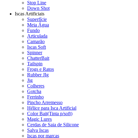
Stop Line
Down Shot
Iscas Artificiais
Superfície
Meia Água
Fundo
Articulada
Camarão
Iscas Soft
Spinner
ChatterBait
Tailspin
Frogs e Ratos
Rubber JIg
Jig
Colheres
Gotcha
Ferrinho
Pincho Arremesso
Hélice para Isca Artificial
Color Bait(Tinta p/soft)
Magic Lures
Cerdas de Saia de Silicone
Salva Iscas
Iscas por marcas