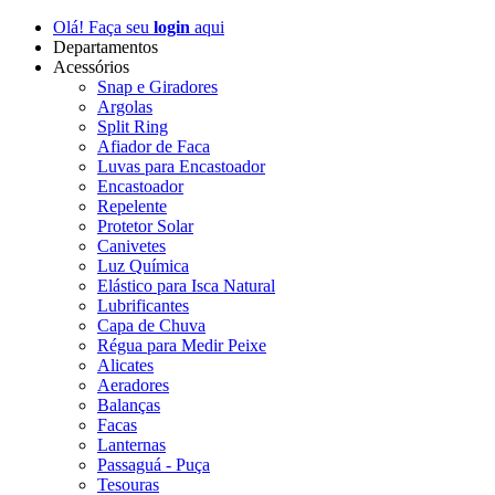
Olá! Faça seu
login
aqui
Departamentos
Acessórios
Snap e Giradores
Argolas
Split Ring
Afiador de Faca
Luvas para Encastoador
Encastoador
Repelente
Protetor Solar
Canivetes
Luz Química
Elástico para Isca Natural
Lubrificantes
Capa de Chuva
Régua para Medir Peixe
Alicates
Aeradores
Balanças
Facas
Lanternas
Passaguá - Puça
Tesouras