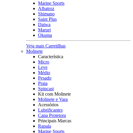
Marine Sports
Albatroz
Shimano
Saint Plus
Daiwa
Maruri
Okuma
Veja mais Carretilhas
Molinete
Característica
Micro
Leve
Médio
Pesado
Praia
Spincast
Kit com Molinete
Molinete e Vara
Acessórios
Lubrificantes
Capa Protetora
Principais Marcas
Rapala
Marine Sports