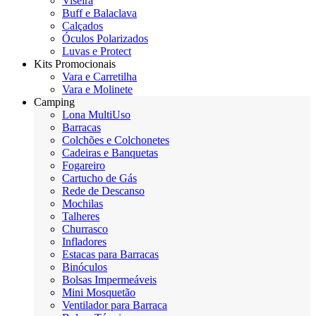
Viseira
Buff e Balaclava
Calçados
Óculos Polarizados
Luvas e Protect
Kits Promocionais
Vara e Carretilha
Vara e Molinete
Camping
Lona MultiUso
Barracas
Colchões e Colchonetes
Cadeiras e Banquetas
Fogareiro
Cartucho de Gás
Rede de Descanso
Mochilas
Talheres
Churrasco
Infladores
Estacas para Barracas
Binóculos
Bolsas Impermeáveis
Mini Mosquetão
Ventilador para Barraca