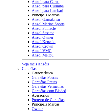
Anzol para Carpa
Anzol para Curimba
Anzol para Lambari
Principais Marcas
Anzol Gamakatsu
Anzol Marine Sports
Anzol Pinnacle
Anzol Sasame
Anzol Owner
Anzol Kenzaki
Anzol Crown
Anzol VMC
Anzol Meitou
Veja mais Anzóis
Garatéias
Característica
Garatéias Foscas
Garatéias Pretas
Garatéias Vermelhas
Garatéias com Bladed
Acessórios
Protetor de Garatéias
Principais Marcas
Owner