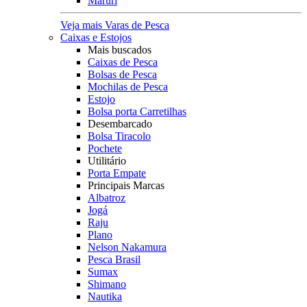
Maruri
Veja mais Varas de Pesca
Caixas e Estojos
Mais buscados
Caixas de Pesca
Bolsas de Pesca
Mochilas de Pesca
Estojo
Bolsa porta Carretilhas
Desembarcado
Bolsa Tiracolo
Pochete
Utilitário
Porta Empate
Principais Marcas
Albatroz
Jogá
Raju
Plano
Nelson Nakamura
Pesca Brasil
Sumax
Shimano
Nautika