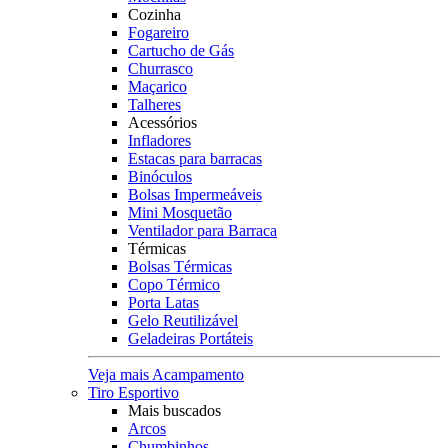
Cozinha
Fogareiro
Cartucho de Gás
Churrasco
Maçarico
Talheres
Acessórios
Infladores
Estacas para barracas
Binóculos
Bolsas Impermeáveis
Mini Mosquetão
Ventilador para Barraca
Térmicas
Bolsas Térmicas
Copo Térmico
Porta Latas
Gelo Reutilizável
Geladeiras Portáteis
Veja mais Acampamento
Tiro Esportivo
Mais buscados
Arcos
Chumbinhos