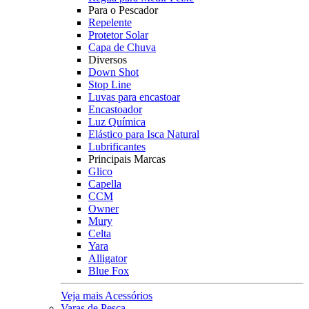
Para o Pescador
Repelente
Protetor Solar
Capa de Chuva
Diversos
Down Shot
Stop Line
Luvas para encastoar
Encastoador
Luz Química
Elástico para Isca Natural
Lubrificantes
Principais Marcas
Glico
Capella
CCM
Owner
Mury
Celta
Yara
Alligator
Blue Fox
Veja mais Acessórios
Varas de Pesca