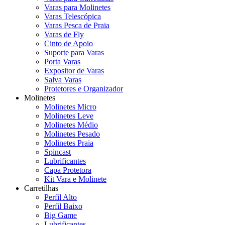
Varas para Molinetes
Varas Telescópica
Varas Pesca de Praia
Varas de Fly
Cinto de Apoio
Suporte para Varas
Porta Varas
Expositor de Varas
Salva Varas
Protetores e Organizador
Molinetes
Molinetes Micro
Molinetes Leve
Molinetes Médio
Molinetes Pesado
Molinetes Praia
Spincast
Lubrificantes
Capa Protetora
Kit Vara e Molinete
Carretilhas
Perfil Alto
Perfil Baixo
Big Game
Lubrificantes