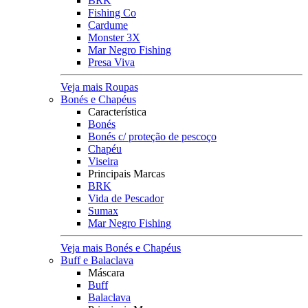
BRK
Fishing Co
Cardume
Monster 3X
Mar Negro Fishing
Presa Viva
Veja mais Roupas
Bonés e Chapéus
Característica
Bonés
Bonés c/ proteção de pescoço
Chapéu
Viseira
Principais Marcas
BRK
Vida de Pescador
Sumax
Mar Negro Fishing
Veja mais Bonés e Chapéus
Buff e Balaclava
Máscara
Buff
Balaclava