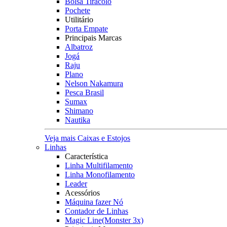
Bolsa Tiracolo
Pochete
Utilitário
Porta Empate
Principais Marcas
Albatroz
Jogá
Raju
Plano
Nelson Nakamura
Pesca Brasil
Sumax
Shimano
Nautika
Veja mais Caixas e Estojos
Linhas
Característica
Linha Multifilamento
Linha Monofilamento
Leader
Acessórios
Máquina fazer Nó
Contador de Linhas
Magic Line(Monster 3x)