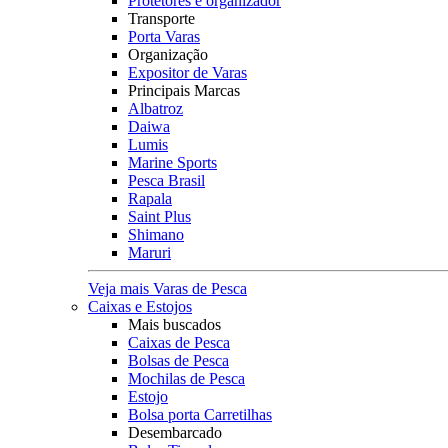
Protetores e organizador
Transporte
Porta Varas
Organização
Expositor de Varas
Principais Marcas
Albatroz
Daiwa
Lumis
Marine Sports
Pesca Brasil
Rapala
Saint Plus
Shimano
Maruri
Veja mais Varas de Pesca
Caixas e Estojos
Mais buscados
Caixas de Pesca
Bolsas de Pesca
Mochilas de Pesca
Estojo
Bolsa porta Carretilhas
Desembarcado