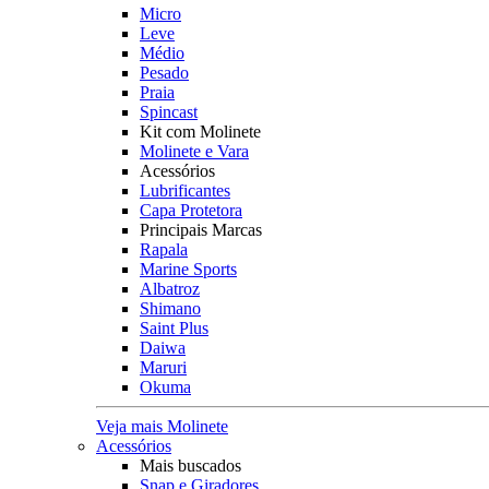
Micro
Leve
Médio
Pesado
Praia
Spincast
Kit com Molinete
Molinete e Vara
Acessórios
Lubrificantes
Capa Protetora
Principais Marcas
Rapala
Marine Sports
Albatroz
Shimano
Saint Plus
Daiwa
Maruri
Okuma
Veja mais Molinete
Acessórios
Mais buscados
Snap e Giradores