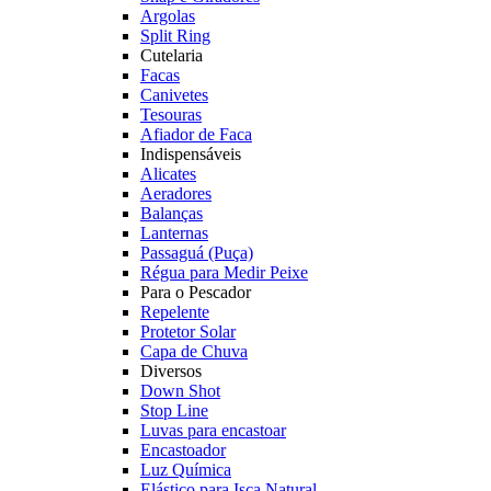
Argolas
Split Ring
Cutelaria
Facas
Canivetes
Tesouras
Afiador de Faca
Indispensáveis
Alicates
Aeradores
Balanças
Lanternas
Passaguá (Puça)
Régua para Medir Peixe
Para o Pescador
Repelente
Protetor Solar
Capa de Chuva
Diversos
Down Shot
Stop Line
Luvas para encastoar
Encastoador
Luz Química
Elástico para Isca Natural