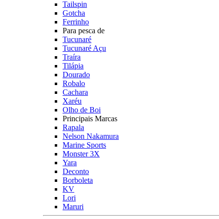
Tailspin
Gotcha
Ferrinho
Para pesca de
Tucunaré
Tucunaré Açu
Traíra
Tilápia
Dourado
Robalo
Cachara
Xaréu
Olho de Boi
Principais Marcas
Rapala
Nelson Nakamura
Marine Sports
Monster 3X
Yara
Deconto
Borboleta
KV
Lori
Maruri