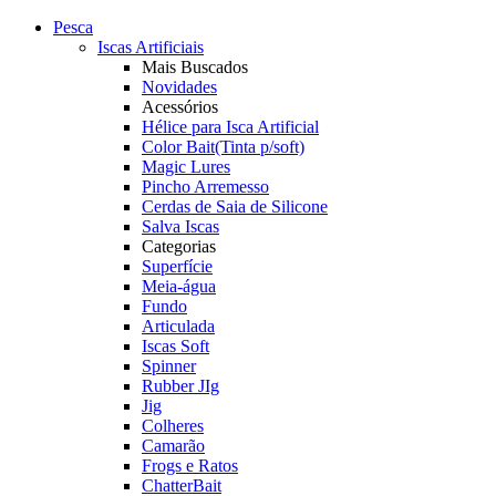
Pesca
Iscas Artificiais
Mais Buscados
Novidades
Acessórios
Hélice para Isca Artificial
Color Bait(Tinta p/soft)
Magic Lures
Pincho Arremesso
Cerdas de Saia de Silicone
Salva Iscas
Categorias
Superfície
Meia-água
Fundo
Articulada
Iscas Soft
Spinner
Rubber JIg
Jig
Colheres
Camarão
Frogs e Ratos
ChatterBait