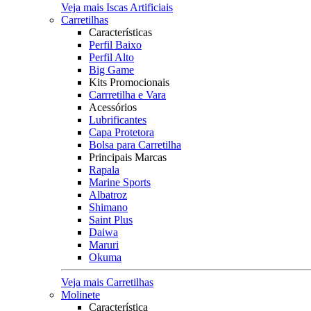
Veja mais Iscas Artificiais
Carretilhas
Características
Perfil Baixo
Perfil Alto
Big Game
Kits Promocionais
Carrretilha e Vara
Acessórios
Lubrificantes
Capa Protetora
Bolsa para Carretilha
Principais Marcas
Rapala
Marine Sports
Albatroz
Shimano
Saint Plus
Daiwa
Maruri
Okuma
Veja mais Carretilhas
Molinete
Característica