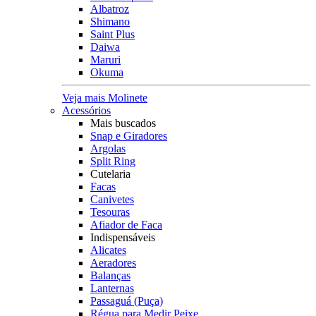
Albatroz
Shimano
Saint Plus
Daiwa
Maruri
Okuma
Veja mais Molinete
Acessórios
Mais buscados
Snap e Giradores
Argolas
Split Ring
Cutelaria
Facas
Canivetes
Tesouras
Afiador de Faca
Indispensáveis
Alicates
Aeradores
Balanças
Lanternas
Passaguá (Puça)
Régua para Medir Peixe