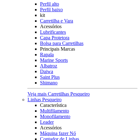
Perfil alto
Perfil baixo
kit
Carretilha e Vara
Acessórios
Lubrificantes
Capa Protetora
Bolsa para Carretilhas
Principais Marcas
Rapala
Marine Sports
Albatroz
Daiwa
Saint Plus
Shimano
Veja mais Carretilhas Pesqueiro
Linhas Pesqueiro
Característica
Multifilamento
Monofilamento
Leader
Acessórios
Máquina fazer Nó
Contador de Linhas