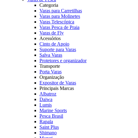
Categoria
Varas para Carretilhas
Varas para Molinetes
Varas Telescópica
Varas Pesca de Praia
Varas de Fly
Acessórios
Cinto de Apoio
Suporte para Varas
Salva Varas
Protetores e organizador
Transporte
Porta Varas
Organização
Expositor de Varas
Principais Marcas
Albatroz
Daiwa
Lumis
Marine Sports
Pesca Brasil
Rapala
Saint Plus
Shimano