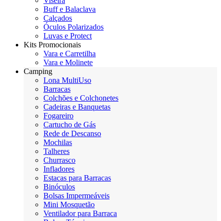
Viseira
Buff e Balaclava
Calçados
Óculos Polarizados
Luvas e Protect
Kits Promocionais
Vara e Carretilha
Vara e Molinete
Camping
Lona MultiUso
Barracas
Colchões e Colchonetes
Cadeiras e Banquetas
Fogareiro
Cartucho de Gás
Rede de Descanso
Mochilas
Talheres
Churrasco
Infladores
Estacas para Barracas
Binóculos
Bolsas Impermeáveis
Mini Mosquetão
Ventilador para Barraca