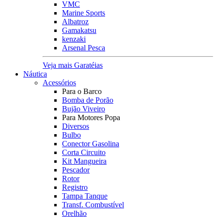
VMC
Marine Sports
Albatroz
Gamakatsu
kenzaki
Arsenal Pesca
Veja mais Garatéias
Náutica
Acessórios
Para o Barco
Bomba de Porão
Bujão Viveiro
Para Motores Popa
Diversos
Bulbo
Conector Gasolina
Corta Circuito
Kit Mangueira
Pescador
Rotor
Registro
Tampa Tanque
Transf. Combustível
Orelhão