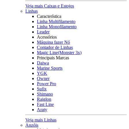
Veja mais Caixas e Estojos
Linhas
Característica
Linha Multifilamento
Linha Monofilamento
Leader
Acessórios
Máquina fazer Nó
Contador de Linhas
Magic Line(Monster 3x)
Principais Marcas
Daiwa
Marine Sports
YGK
Owner
Power Pro
Sufix
Shimano
Raiglon
Fast Line
Araty
Veja mais Linhas
Anzóis