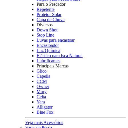
Para o Pescador
Repelente
Protetor Solar
Capa de Chuva
Diversos
Down Shot
Stop Line
Luvas para encastoar
Encastoador
Luz Química
Elástico para Isca Natural
Lubrificantes
Principais Marcas
Glico
Capella
CCM
Owner
Mury
Celta
Yara
Alligator
Blue Fox
Veja mais Acessórios
Varas de Pesca