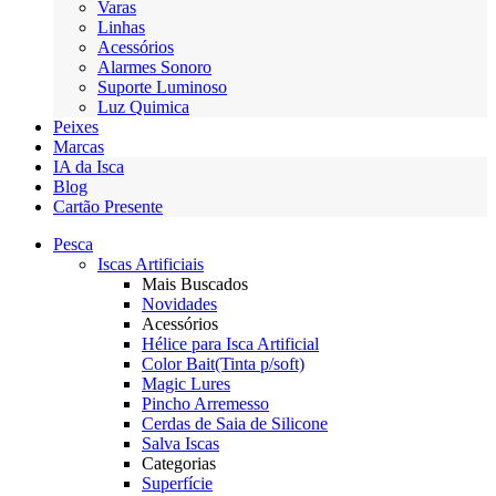
Varas
Linhas
Acessórios
Alarmes Sonoro
Suporte Luminoso
Luz Quimica
Peixes
Marcas
IA da Isca
Blog
Cartão Presente
Pesca
Iscas Artificiais
Mais Buscados
Novidades
Acessórios
Hélice para Isca Artificial
Color Bait(Tinta p/soft)
Magic Lures
Pincho Arremesso
Cerdas de Saia de Silicone
Salva Iscas
Categorias
Superfície