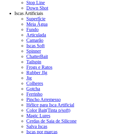
Stop Line
Down Shot
Iscas Artificiais
Superfície
Meia Água
Fundo
Articulada
Camarão
Iscas Soft
Spinner
ChatterBait
Tailspin
Frogs e Ratos
Rubber JIg
Jig
Colheres
Gotcha
Ferrinho
Pincho Arremesso
Hélice para Isca Artificial
Color Bait(Tinta p/soft)
Magic Lures
Cerdas de Saia de Silicone
Salva Iscas
Iscas por marcas