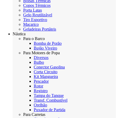
Bolsas Térmicas
Copos Térmicos
Porta Latas
Gelo Reutilizável
Tiro Esportivo
Maçarico
Geladeiras Portáteis
Náutica
Para o Barco
Bomba de Porão
Bujão Viveiro
Para Motores de Popa
Diversos
Bulbo
Conector Gasolina
Corta Circuito
Kit Mangueira
Pescador
Rotor
Registro
Tampa do Tanque
Transf. Combustível
Orelhão
Puxador de Partida
Para Carretas