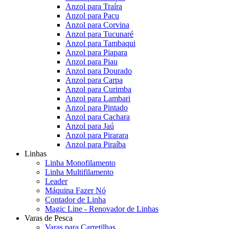
Anzol para Traíra
Anzol para Pacu
Anzol para Corvina
Anzol para Tucunaré
Anzol para Tambaqui
Anzol para Piapara
Anzol para Piau
Anzol para Dourado
Anzol para Carpa
Anzol para Curimba
Anzol para Lambari
Anzol para Pintado
Anzol para Cachara
Anzol para Jaú
Anzol para Pirarara
Anzol para Piraíba
Linhas
Linha Monofilamento
Linha Multifilamento
Leader
Máquina Fazer Nó
Contador de Linha
Magic Line - Renovador de Linhas
Varas de Pesca
Varas para Carretilhas