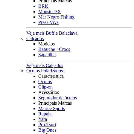
Principais Marcas
BRK
Monster 3X
Mar Negro Fishing
Presa Viva
Veja mais Buff e Balaclava
Calçados
Modelos
Babuche - Crocs
Sapatilha
Veja mais Calçados
Óculos Polarizados
Característica
Óculos
Clip-on
Acessórios
Segurador de óculos
Principais Marcas
Marine Sports
Rapala
Yara
Pro-Tsuri
Big Ones