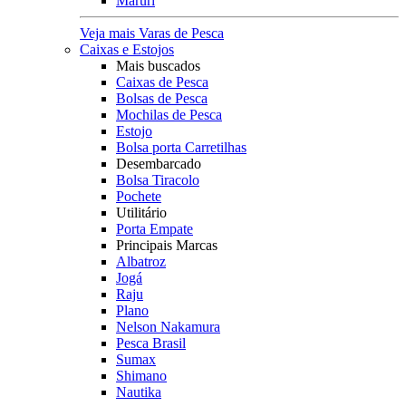
Maruri
Veja mais Varas de Pesca
Caixas e Estojos
Mais buscados
Caixas de Pesca
Bolsas de Pesca
Mochilas de Pesca
Estojo
Bolsa porta Carretilhas
Desembarcado
Bolsa Tiracolo
Pochete
Utilitário
Porta Empate
Principais Marcas
Albatroz
Jogá
Raju
Plano
Nelson Nakamura
Pesca Brasil
Sumax
Shimano
Nautika