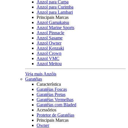
Anzol para Carpa
Anzol para Curimba
Anzol para Lambari
Principais Marcas
Anzol Gamakatsu
Anzol Marine Sports
Anzol Pinnacle
Anzol Sasame
Anzol Owner
Anzol Kenzaki
Anzol Crown
Anzol VMC
Anzol Meitou
Veja mais Anzóis
Garatéias
Característica
Garatéias Foscas
Garatéias Pretas
Garatéias Vermelhas
Garatéias com Bladed
Acessórios
Protetor de Garatéias
Principais Marcas
Owner