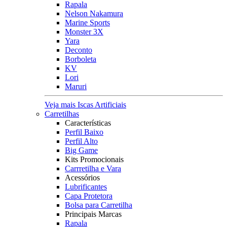
Rapala
Nelson Nakamura
Marine Sports
Monster 3X
Yara
Deconto
Borboleta
KV
Lori
Maruri
Veja mais Iscas Artificiais
Carretilhas
Características
Perfil Baixo
Perfil Alto
Big Game
Kits Promocionais
Carrretilha e Vara
Acessórios
Lubrificantes
Capa Protetora
Bolsa para Carretilha
Principais Marcas
Rapala