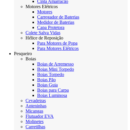
Cinta Amarração
Motores Elétricos
Motores
Carregador de Baterias
Medidor de Baterias
Capa Protetora
Colete Salva Vidas
Hélice de Reposição
Para Motores de Popa
Para Motores Elétricos
Pesqueiro
Boias
Boias de Arremesso
Boias Mini Torpedo
Boias Torpedo
Boias Pão
Boias Guia
Boias para Carpa
Boias Luminosa
Cevadeiras
Anteninhas
Miçangas
Flutuador EVA
Molinetes
Carretilhas