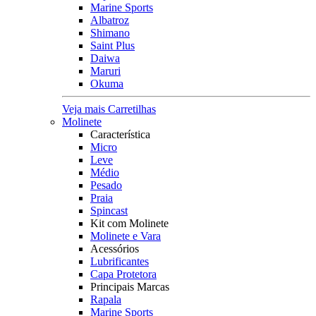
Marine Sports
Albatroz
Shimano
Saint Plus
Daiwa
Maruri
Okuma
Veja mais Carretilhas
Molinete
Característica
Micro
Leve
Médio
Pesado
Praia
Spincast
Kit com Molinete
Molinete e Vara
Acessórios
Lubrificantes
Capa Protetora
Principais Marcas
Rapala
Marine Sports