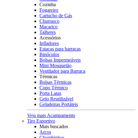
Cozinha
Fogareiro
Cartucho de Gás
Churrasco
Maçarico
Talheres
Acessórios
Infladores
Estacas para barracas
Binóculos
Bolsas Impermeáveis
Mini Mosquetão
Ventilador para Barraca
Térmicas
Bolsas Térmicas
Copo Térmico
Porta Latas
Gelo Reutilizável
Geladeiras Portáteis
Veja mais Acampamento
Tiro Esportivo
Mais buscados
Arcos
Chumbinhos