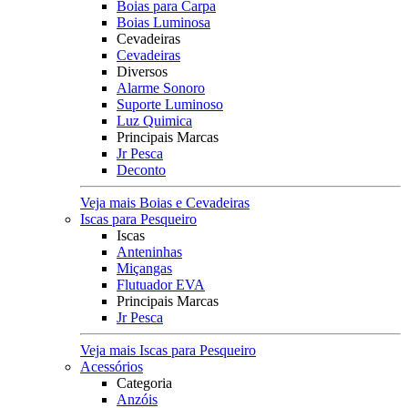
Boias para Carpa
Boias Luminosa
Cevadeiras
Cevadeiras
Diversos
Alarme Sonoro
Suporte Luminoso
Luz Quimica
Principais Marcas
Jr Pesca
Deconto
Veja mais Boias e Cevadeiras
Iscas para Pesqueiro
Iscas
Anteninhas
Miçangas
Flutuador EVA
Principais Marcas
Jr Pesca
Veja mais Iscas para Pesqueiro
Acessórios
Categoria
Anzóis