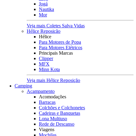
Jogá
Nautika
Mor
Veja mais Coletes Salva Vidas
Hélice Reposição
Hélice
Para Motores de Popa
Para Motores Elétricos
Principais Marcas
Clipper
MFX
Minn Kota
Veja mais Hélice Reposição
Camping
Acampamento
Acomodações
Barracas
Colchões e Colchonetes
Cadeiras e Banquetas
Lona Multiuso
Rede de Descanso
Viagens
Mochilas