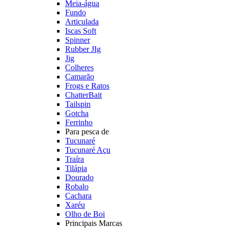
Meia-água
Fundo
Articulada
Iscas Soft
Spinner
Rubber JIg
Jig
Colheres
Camarão
Frogs e Ratos
ChatterBait
Tailspin
Gotcha
Ferrinho
Para pesca de
Tucunaré
Tucunaré Açu
Traíra
Tilápia
Dourado
Robalo
Cachara
Xaréu
Olho de Boi
Principais Marcas