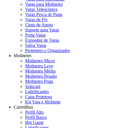
Varas para Molinetes
Varas Telescópica
Varas Pesca de Praia
Varas de Fly
Cinto de Apoio
Suporte para Varas
Porta Varas
Expositor de Varas
Salva Varas
Protetores e Organizador
Molinetes
Molinetes Micro
Molinetes Leve
Molinetes Médio
Molinetes Pesado
Molinetes Praia
Spincast
Lubrificantes
Capa Protetora
Kit Vara e Molinete
Carretilhas
Perfil Alto
Perfil Baixo
Big Game
Lubrificantes