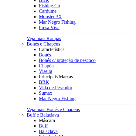
BRK
Fishing Co
Cardume
Monster 3X
Mar Negro Fishing
Presa Viva
Veja mais Roupas
Bonés e Chapéus
Característica
Bonés
Bonés c/ proteção de pescoço
Chapéu
Viseira
Principais Marcas
BRK
Vida de Pescador
Sumax
Mar Negro Fishing
Veja mais Bonés e Chapéus
Buff e Balaclava
Máscara
Buff
Balaclava