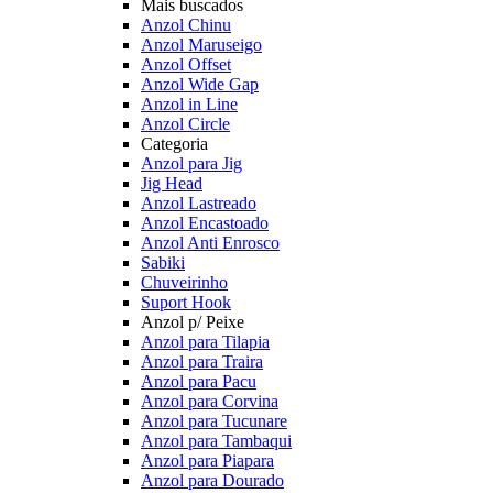
Mais buscados
Anzol Chinu
Anzol Maruseigo
Anzol Offset
Anzol Wide Gap
Anzol in Line
Anzol Circle
Categoria
Anzol para Jig
Jig Head
Anzol Lastreado
Anzol Encastoado
Anzol Anti Enrosco
Sabiki
Chuveirinho
Suport Hook
Anzol p/ Peixe
Anzol para Tilapia
Anzol para Traira
Anzol para Pacu
Anzol para Corvina
Anzol para Tucunare
Anzol para Tambaqui
Anzol para Piapara
Anzol para Dourado