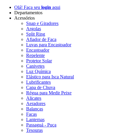
Olá! Faça seu
login
aqui
Departamentos
Acessórios
Snap e Giradores
Argolas
Split Ring
Afiador de Faca
Luvas para Encastoador
Encastoador
Repelente
Protetor Solar
Canivetes
Luz Química
Elástico para Isca Natural
Lubrificantes
Capa de Chuva
Régua para Medir Peixe
Alicates
Aeradores
Balanças
Facas
Lanternas
Passaguá - Puça
Tesouras