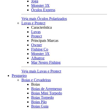
Jogá
Monster 3X
Óculos Express
Veja mais Óculos Polarizados
Luvas e Protect
Característica
Luvas
Protect
Principais Marcas
Owner
Fishing Co
Monster 3X
Albatroz
Mar Negro Fishing
Veja mais Luvas e Protect
Pesqueiro
Boias e Cevadeiras
Boias
Boias de Arremesso
Boias Mini Torpedo
Boias Torpedo
Boias Pão
Boias Guia