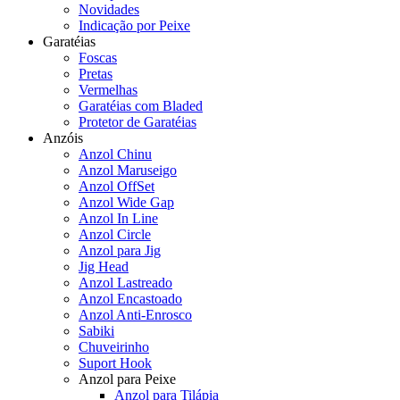
Novidades
Indicação por Peixe
Garatéias
Foscas
Pretas
Vermelhas
Garatéias com Bladed
Protetor de Garatéias
Anzóis
Anzol Chinu
Anzol Maruseigo
Anzol OffSet
Anzol Wide Gap
Anzol In Line
Anzol Circle
Anzol para Jig
Jig Head
Anzol Lastreado
Anzol Encastoado
Anzol Anti-Enrosco
Sabiki
Chuveirinho
Suport Hook
Anzol para Peixe
Anzol para Tilápia