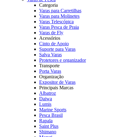
Categoria
Varas para Carretilhas
Varas para Molinetes
Varas Telescópica
Varas Pesca de Praia
Varas de Fly
Acessórios
Cinto de Apoio
Suporte para Varas
Salva Varas
Protetores e organizador
Transporte
Porta Varas
Organização
Expositor de Varas
Principais Marcas
Albatroz
Daiwa
Lumis
Marine Sports
Pesca Brasil
Rapala
Saint Plus
Shimano