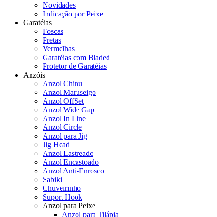
Novidades
Indicação por Peixe
Garatéias
Foscas
Pretas
Vermelhas
Garatéias com Bladed
Protetor de Garatéias
Anzóis
Anzol Chinu
Anzol Maruseigo
Anzol OffSet
Anzol Wide Gap
Anzol In Line
Anzol Circle
Anzol para Jig
Jig Head
Anzol Lastreado
Anzol Encastoado
Anzol Anti-Enrosco
Sabiki
Chuveirinho
Suport Hook
Anzol para Peixe
Anzol para Tilápia