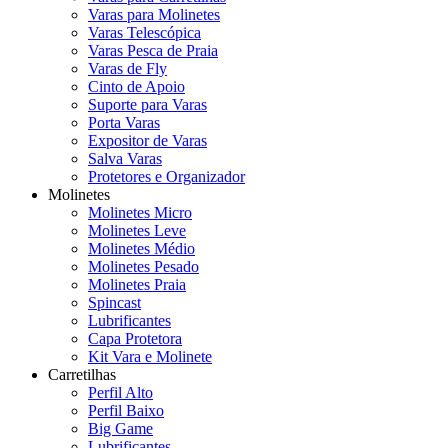
Varas para Molinetes
Varas Telescópica
Varas Pesca de Praia
Varas de Fly
Cinto de Apoio
Suporte para Varas
Porta Varas
Expositor de Varas
Salva Varas
Protetores e Organizador
Molinetes
Molinetes Micro
Molinetes Leve
Molinetes Médio
Molinetes Pesado
Molinetes Praia
Spincast
Lubrificantes
Capa Protetora
Kit Vara e Molinete
Carretilhas
Perfil Alto
Perfil Baixo
Big Game
Lubrificantes