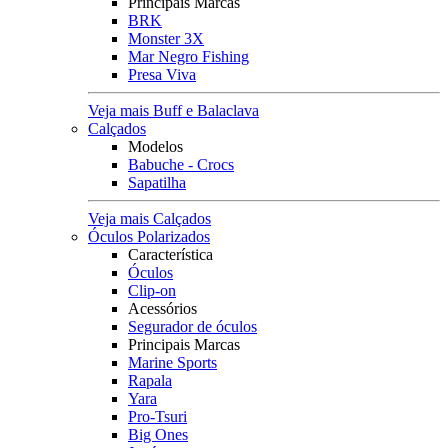
Principais Marcas
BRK
Monster 3X
Mar Negro Fishing
Presa Viva
Veja mais Buff e Balaclava
Calçados
Modelos
Babuche - Crocs
Sapatilha
Veja mais Calçados
Óculos Polarizados
Característica
Óculos
Clip-on
Acessórios
Segurador de óculos
Principais Marcas
Marine Sports
Rapala
Yara
Pro-Tsuri
Big Ones