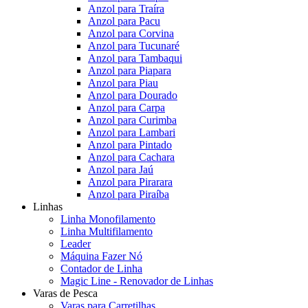
Anzol para Traíra
Anzol para Pacu
Anzol para Corvina
Anzol para Tucunaré
Anzol para Tambaqui
Anzol para Piapara
Anzol para Piau
Anzol para Dourado
Anzol para Carpa
Anzol para Curimba
Anzol para Lambari
Anzol para Pintado
Anzol para Cachara
Anzol para Jaú
Anzol para Pirarara
Anzol para Piraíba
Linhas
Linha Monofilamento
Linha Multifilamento
Leader
Máquina Fazer Nó
Contador de Linha
Magic Line - Renovador de Linhas
Varas de Pesca
Varas para Carretilhas