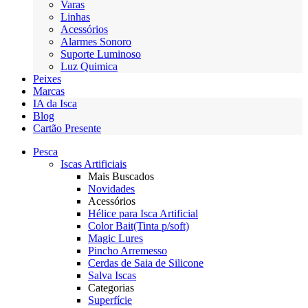
Varas
Linhas
Acessórios
Alarmes Sonoro
Suporte Luminoso
Luz Quimica
Peixes
Marcas
IA da Isca
Blog
Cartão Presente
Pesca
Iscas Artificiais
Mais Buscados
Novidades
Acessórios
Hélice para Isca Artificial
Color Bait(Tinta p/soft)
Magic Lures
Pincho Arremesso
Cerdas de Saia de Silicone
Salva Iscas
Categorias
Superfície