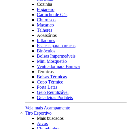
Cozinha
Fogareiro
Cartucho de Gás
Churrasco
Maçarico
Talheres
Acessórios
Infladores
Estacas para barracas
Binóculos
Bolsas Impermeáveis
Mini Mosquetão
Ventilador para Barraca
Térmicas
Bolsas Térmicas
Copo Térmico
Porta Latas
Gelo Reutilizável
Geladeiras Portáteis
Veja mais Acampamento
Tiro Esportivo
Mais buscados
Arcos
Chumbinhos