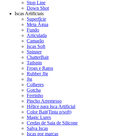
Stop Line
Down Shot
Iscas Artificiais
Superfície
Meia Água
Fundo
Articulada
Camarão
Iscas Soft
Spinner
ChatterBait
Tailspin
Frogs e Ratos
Rubber JIg
Jig
Colheres
Gotcha
Ferrinho
Pincho Arremesso
Hélice para Isca Artificial
Color Bait(Tinta p/soft)
Magic Lures
Cerdas de Saia de Silicone
Salva Iscas
Iscas por marcas