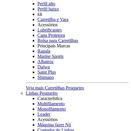
Perfil alto
Perfil baixo
kit
Carretilha e Vara
Acessórios
Lubrificantes
Capa Protetora
Bolsa para Carretilhas
Principais Marcas
Rapala
Marine Sports
Albatroz
Daiwa
Saint Plus
Shimano
Veja mais Carretilhas Pesqueiro
Linhas Pesqueiro
Característica
Multifilamento
Monofilamento
Leader
Acessórios
Máquina fazer Nó
Contador de Linhas