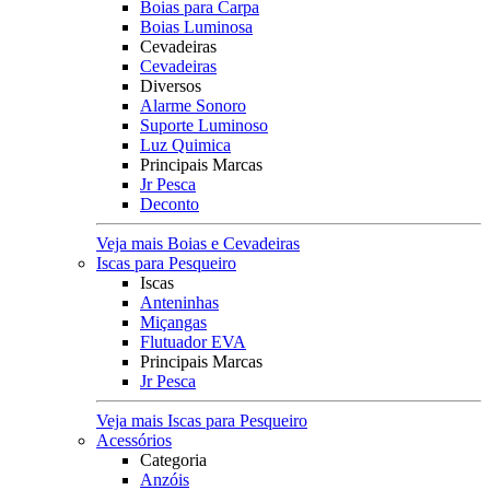
Boias para Carpa
Boias Luminosa
Cevadeiras
Cevadeiras
Diversos
Alarme Sonoro
Suporte Luminoso
Luz Quimica
Principais Marcas
Jr Pesca
Deconto
Veja mais Boias e Cevadeiras
Iscas para Pesqueiro
Iscas
Anteninhas
Miçangas
Flutuador EVA
Principais Marcas
Jr Pesca
Veja mais Iscas para Pesqueiro
Acessórios
Categoria
Anzóis