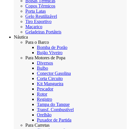
Bolsas Térmicas
Copos Térmicos
Porta Latas
Gelo Reutilizável
Tiro Esportivo
Maçarico
Geladeiras Portáteis
Náutica
Para o Barco
Bomba de Porão
Bujão Viveiro
Para Motores de Popa
Diversos
Bulbo
Conector Gasolina
Corta Circuito
Kit Mangueira
Pescador
Rotor
Registro
Tampa do Tanque
Transf. Combustível
Orelhão
Puxador de Partida
Para Carretas