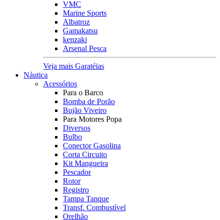
VMC
Marine Sports
Albatroz
Gamakatsu
kenzaki
Arsenal Pesca
Veja mais Garatéias
Náutica
Acessórios
Para o Barco
Bomba de Porão
Bujão Viveiro
Para Motores Popa
Diversos
Bulbo
Conector Gasolina
Corta Circuito
Kit Mangueira
Pescador
Rotor
Registro
Tampa Tanque
Transf. Combustível
Orelhão