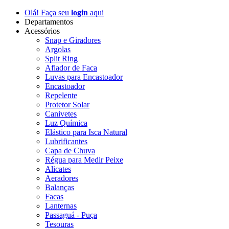
Olá! Faça seu
login
aqui
Departamentos
Acessórios
Snap e Giradores
Argolas
Split Ring
Afiador de Faca
Luvas para Encastoador
Encastoador
Repelente
Protetor Solar
Canivetes
Luz Química
Elástico para Isca Natural
Lubrificantes
Capa de Chuva
Régua para Medir Peixe
Alicates
Aeradores
Balanças
Facas
Lanternas
Passaguá - Puça
Tesouras