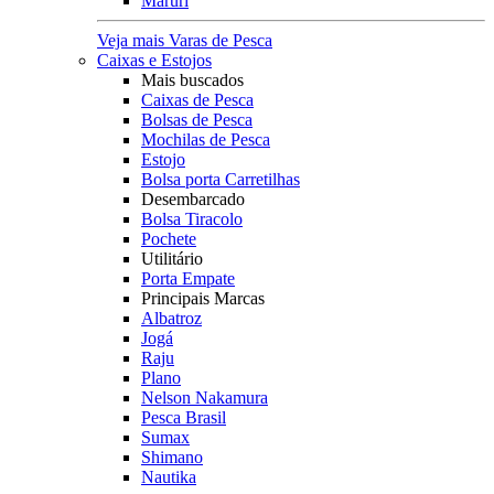
Maruri
Veja mais Varas de Pesca
Caixas e Estojos
Mais buscados
Caixas de Pesca
Bolsas de Pesca
Mochilas de Pesca
Estojo
Bolsa porta Carretilhas
Desembarcado
Bolsa Tiracolo
Pochete
Utilitário
Porta Empate
Principais Marcas
Albatroz
Jogá
Raju
Plano
Nelson Nakamura
Pesca Brasil
Sumax
Shimano
Nautika