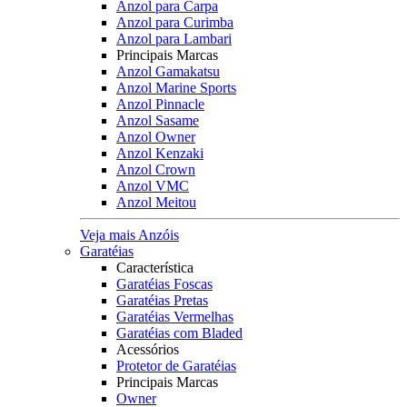
Anzol para Carpa
Anzol para Curimba
Anzol para Lambari
Principais Marcas
Anzol Gamakatsu
Anzol Marine Sports
Anzol Pinnacle
Anzol Sasame
Anzol Owner
Anzol Kenzaki
Anzol Crown
Anzol VMC
Anzol Meitou
Veja mais Anzóis
Garatéias
Característica
Garatéias Foscas
Garatéias Pretas
Garatéias Vermelhas
Garatéias com Bladed
Acessórios
Protetor de Garatéias
Principais Marcas
Owner