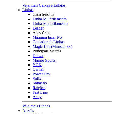
Veja mais Caixas e Estojos
Linhas
Característica
Linha Multifilamento
Linha Monofilamento
Leader
Acessórios
Máquina fazer Nó
Contador de Linhas
Magic Line(Monster 3x)
Principais Marcas
Daiwa
Marine Sports
YGK
Owner
Power Pro
Sufix
Shimano
Raiglon
Fast Line
Araty
Veja mais Linhas
Anzóis