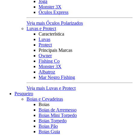
Jogá
Monster 3X
Óculos Express
Veja mais Óculos Polarizados
Luvas e Protect
Característica
Luvas
Protect
Principais Marcas
Owner
Fishing Co
Monster 3X
Albatroz
Mar Negro Fishing
Veja mais Luvas e Protect
Pesqueiro
Boias e Cevadeiras
Boias
Boias de Arremesso
Boias Mini Torpedo
Boias Torpedo
Boias Pão
Boias Guia