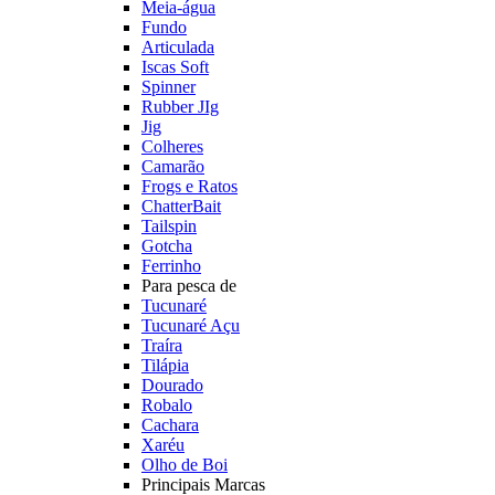
Meia-água
Fundo
Articulada
Iscas Soft
Spinner
Rubber JIg
Jig
Colheres
Camarão
Frogs e Ratos
ChatterBait
Tailspin
Gotcha
Ferrinho
Para pesca de
Tucunaré
Tucunaré Açu
Traíra
Tilápia
Dourado
Robalo
Cachara
Xaréu
Olho de Boi
Principais Marcas