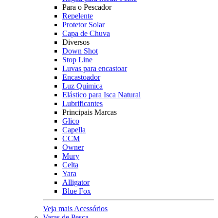
Para o Pescador
Repelente
Protetor Solar
Capa de Chuva
Diversos
Down Shot
Stop Line
Luvas para encastoar
Encastoador
Luz Química
Elástico para Isca Natural
Lubrificantes
Principais Marcas
Glico
Capella
CCM
Owner
Mury
Celta
Yara
Alligator
Blue Fox
Veja mais Acessórios
Varas de Pesca