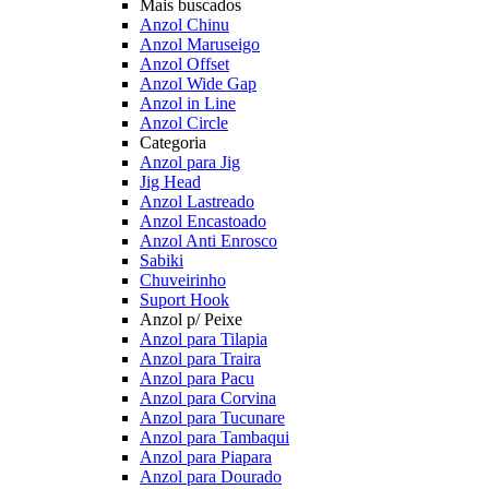
Mais buscados
Anzol Chinu
Anzol Maruseigo
Anzol Offset
Anzol Wide Gap
Anzol in Line
Anzol Circle
Categoria
Anzol para Jig
Jig Head
Anzol Lastreado
Anzol Encastoado
Anzol Anti Enrosco
Sabiki
Chuveirinho
Suport Hook
Anzol p/ Peixe
Anzol para Tilapia
Anzol para Traira
Anzol para Pacu
Anzol para Corvina
Anzol para Tucunare
Anzol para Tambaqui
Anzol para Piapara
Anzol para Dourado