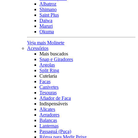
Albatroz
Shimano
Saint Plus
Daiwa
Maruri
Okuma
Veja mais Molinete
Acessórios
Mais buscados
Snap e Giradores
Argolas
Split Ring
Cutelaria
Facas
Canivetes
Tesouras
Afiador de Faca
Indispensáveis
Alicates
Aeradores
Balanças
Lanternas
Passaguá (Puça)
Régua para Medir Peixe