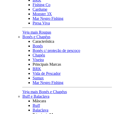
BRK
Fishing Co
Cardume
Monster 3X
Mar Negro Fishing
Presa Viva
Veja mais Roupas
Bonés e Chapéus
Característica
Bonés
Bonés c/ proteção de pescoço
Chapéu
Viseira
Principais Marcas
BRK
Vida de Pescador
Sumax
Mar Negro Fishing
Veja mais Bonés e Chapéus
Buff e Balaclava
Máscara
Buff
Balaclava