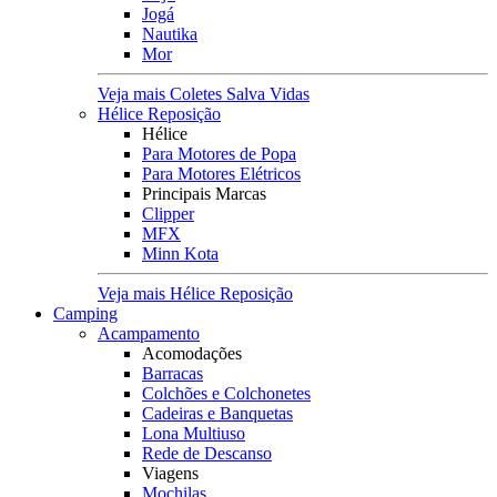
Jogá
Nautika
Mor
Veja mais Coletes Salva Vidas
Hélice Reposição
Hélice
Para Motores de Popa
Para Motores Elétricos
Principais Marcas
Clipper
MFX
Minn Kota
Veja mais Hélice Reposição
Camping
Acampamento
Acomodações
Barracas
Colchões e Colchonetes
Cadeiras e Banquetas
Lona Multiuso
Rede de Descanso
Viagens
Mochilas