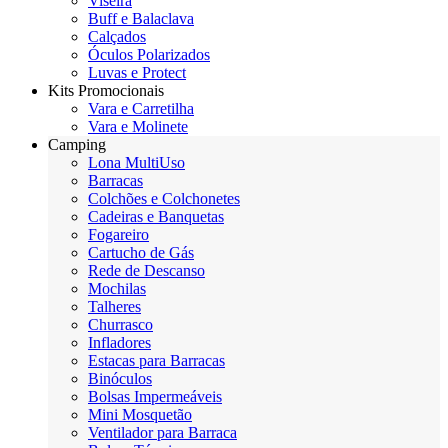
Viseira
Buff e Balaclava
Calçados
Óculos Polarizados
Luvas e Protect
Kits Promocionais
Vara e Carretilha
Vara e Molinete
Camping
Lona MultiUso
Barracas
Colchões e Colchonetes
Cadeiras e Banquetas
Fogareiro
Cartucho de Gás
Rede de Descanso
Mochilas
Talheres
Churrasco
Infladores
Estacas para Barracas
Binóculos
Bolsas Impermeáveis
Mini Mosquetão
Ventilador para Barraca