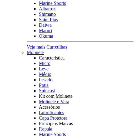
Marine Sports
Albatroz
Shimano
Saint Plus
Daiwa
Maruri
Okuma
Veja mais Carretilhas
Molinete
Característica
Micro
Leve
Médio
Pesado
Praia
Spincast
Kit com Molinete
Molinete e Vara
Acessórios
Lubrificantes
Capa Protetora
Principais Marcas
Rapala
Marine Sports