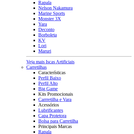
Rapala
Nelson Nakamura
Marine Sports
Monster 3X
Yara
Deconto
Borboleta
KV
Lori
Maruri
Veja mais Iscas Artificiais
Carretilhas
Características
Perfil Baixo
Perfil Alto
Big Game
Kits Promocionais
Carrretilha e Vara
Acessórios
Lubrificantes
Capa Protetora
Bolsa para Carretilha
Principais Marcas
Rapala