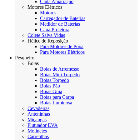
Cinta Amarração
Motores Elétricos
Motores
Carregador de Baterias
Medidor de Baterias
Capa Protetora
Colete Salva Vidas
Hélice de Reposição
Para Motores de Popa
Para Motores Elétricos
Pesqueiro
Boias
Boias de Arremesso
Boias Mini Torpedo
Boias Torpedo
Boias Pão
Boias Guia
Boias para Carpa
Boias Luminosa
Cevadeiras
Anteninhas
Miçangas
Flutuador EVA
Molinetes
Carretilhas