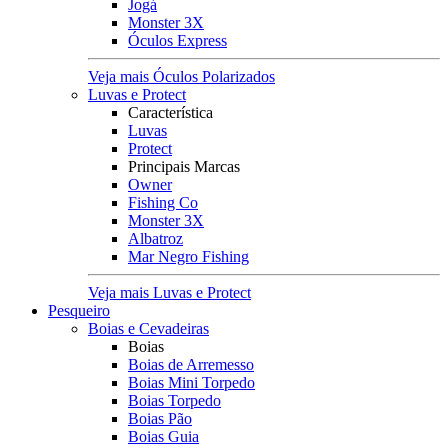
Jogá
Monster 3X
Óculos Express
Veja mais Óculos Polarizados
Luvas e Protect
Característica
Luvas
Protect
Principais Marcas
Owner
Fishing Co
Monster 3X
Albatroz
Mar Negro Fishing
Veja mais Luvas e Protect
Pesqueiro
Boias e Cevadeiras
Boias
Boias de Arremesso
Boias Mini Torpedo
Boias Torpedo
Boias Pão
Boias Guia