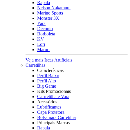
Rapala
Nelson Nakamura
Marine Sports
Monster 3X
Yara
Deconto
Borboleta
KV
Lori
Maruri
Veja mais Iscas Artificiais
Carretilhas
Características
Perfil Baixo
Perfil Alto
Big Game
Kits Promocionais
Carrretilha e Vara
Acessórios
Lubrificantes
Capa Protetora
Bolsa para Carretilha
Principais Marcas
Rapala