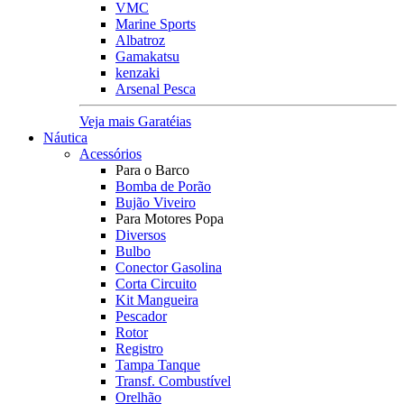
VMC
Marine Sports
Albatroz
Gamakatsu
kenzaki
Arsenal Pesca
Veja mais Garatéias
Náutica
Acessórios
Para o Barco
Bomba de Porão
Bujão Viveiro
Para Motores Popa
Diversos
Bulbo
Conector Gasolina
Corta Circuito
Kit Mangueira
Pescador
Rotor
Registro
Tampa Tanque
Transf. Combustível
Orelhão