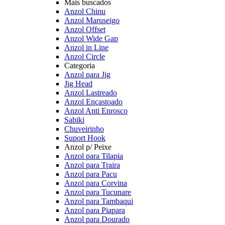
Mais buscados
Anzol Chinu
Anzol Maruseigo
Anzol Offset
Anzol Wide Gap
Anzol in Line
Anzol Circle
Categoria
Anzol para Jig
Jig Head
Anzol Lastreado
Anzol Encastoado
Anzol Anti Enrosco
Sabiki
Chuveirinho
Suport Hook
Anzol p/ Peixe
Anzol para Tilapia
Anzol para Traira
Anzol para Pacu
Anzol para Corvina
Anzol para Tucunare
Anzol para Tambaqui
Anzol para Piapara
Anzol para Dourado