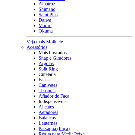
Albatroz
Shimano
Saint Plus
Daiwa
Maruri
Okuma
Veja mais Molinete
Acessórios
Mais buscados
Snap e Giradores
Argolas
Split Ring
Cutelaria
Facas
Canivetes
Tesouras
Afiador de Faca
Indispensáveis
Alicates
Aeradores
Balanças
Lanternas
Passaguá (Puça)
Régua para Medir Peixe