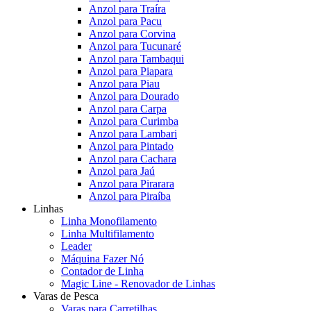
Anzol para Traíra
Anzol para Pacu
Anzol para Corvina
Anzol para Tucunaré
Anzol para Tambaqui
Anzol para Piapara
Anzol para Piau
Anzol para Dourado
Anzol para Carpa
Anzol para Curimba
Anzol para Lambari
Anzol para Pintado
Anzol para Cachara
Anzol para Jaú
Anzol para Pirarara
Anzol para Piraíba
Linhas
Linha Monofilamento
Linha Multifilamento
Leader
Máquina Fazer Nó
Contador de Linha
Magic Line - Renovador de Linhas
Varas de Pesca
Varas para Carretilhas