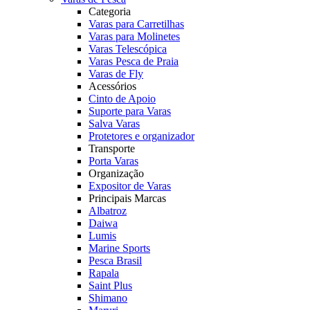
Categoria
Varas para Carretilhas
Varas para Molinetes
Varas Telescópica
Varas Pesca de Praia
Varas de Fly
Acessórios
Cinto de Apoio
Suporte para Varas
Salva Varas
Protetores e organizador
Transporte
Porta Varas
Organização
Expositor de Varas
Principais Marcas
Albatroz
Daiwa
Lumis
Marine Sports
Pesca Brasil
Rapala
Saint Plus
Shimano