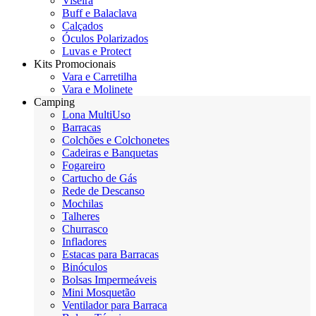
Viseira
Buff e Balaclava
Calçados
Óculos Polarizados
Luvas e Protect
Kits Promocionais
Vara e Carretilha
Vara e Molinete
Camping
Lona MultiUso
Barracas
Colchões e Colchonetes
Cadeiras e Banquetas
Fogareiro
Cartucho de Gás
Rede de Descanso
Mochilas
Talheres
Churrasco
Infladores
Estacas para Barracas
Binóculos
Bolsas Impermeáveis
Mini Mosquetão
Ventilador para Barraca