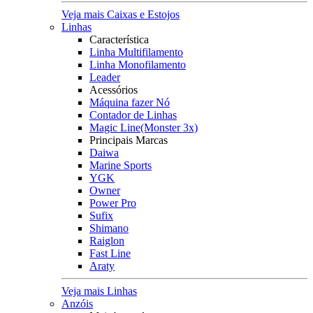
Veja mais Caixas e Estojos
Linhas
Característica
Linha Multifilamento
Linha Monofilamento
Leader
Acessórios
Máquina fazer Nó
Contador de Linhas
Magic Line(Monster 3x)
Principais Marcas
Daiwa
Marine Sports
YGK
Owner
Power Pro
Sufix
Shimano
Raiglon
Fast Line
Araty
Veja mais Linhas
Anzóis