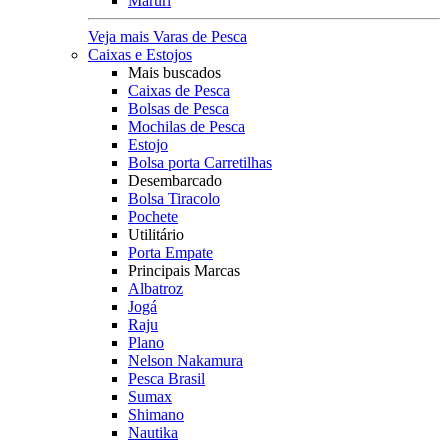
Maruri
Veja mais Varas de Pesca
Caixas e Estojos
Mais buscados
Caixas de Pesca
Bolsas de Pesca
Mochilas de Pesca
Estojo
Bolsa porta Carretilhas
Desembarcado
Bolsa Tiracolo
Pochete
Utilitário
Porta Empate
Principais Marcas
Albatroz
Jogá
Raju
Plano
Nelson Nakamura
Pesca Brasil
Sumax
Shimano
Nautika