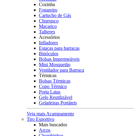
Cozinha
Fogareiro
Cartucho de Gás
Churrasco
Maçarico
Talheres
Acessórios
Infladores
Estacas para barracas
Binóculos
Bolsas Impermeáveis
Mini Mosquetão
Ventilador para Barraca
Térmicas
Bolsas Térmicas
Copo Térmico
Porta Latas
Gelo Reutilizável
Geladeiras Portáteis
Veja mais Acampamento
Tiro Esportivo
Mais buscados
Arcos
Chumbinhos