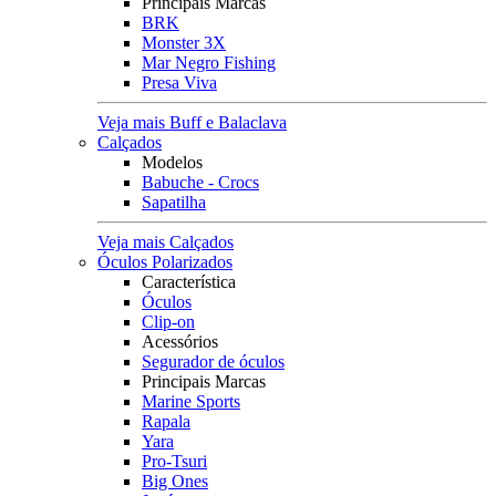
Principais Marcas
BRK
Monster 3X
Mar Negro Fishing
Presa Viva
Veja mais Buff e Balaclava
Calçados
Modelos
Babuche - Crocs
Sapatilha
Veja mais Calçados
Óculos Polarizados
Característica
Óculos
Clip-on
Acessórios
Segurador de óculos
Principais Marcas
Marine Sports
Rapala
Yara
Pro-Tsuri
Big Ones