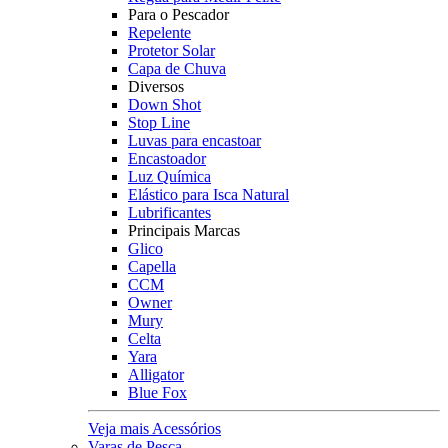
Para o Pescador
Repelente
Protetor Solar
Capa de Chuva
Diversos
Down Shot
Stop Line
Luvas para encastoar
Encastoador
Luz Química
Elástico para Isca Natural
Lubrificantes
Principais Marcas
Glico
Capella
CCM
Owner
Mury
Celta
Yara
Alligator
Blue Fox
Veja mais Acessórios
Varas de Pesca