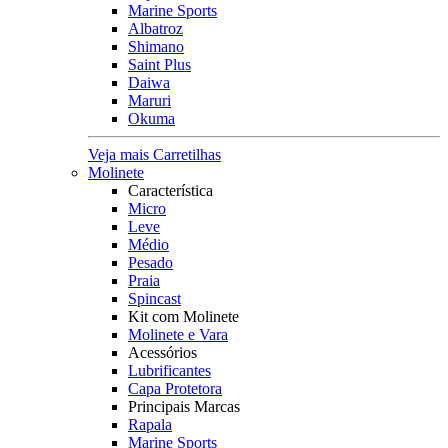
Marine Sports
Albatroz
Shimano
Saint Plus
Daiwa
Maruri
Okuma
Veja mais Carretilhas
Molinete
Característica
Micro
Leve
Médio
Pesado
Praia
Spincast
Kit com Molinete
Molinete e Vara
Acessórios
Lubrificantes
Capa Protetora
Principais Marcas
Rapala
Marine Sports