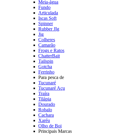
Meia-água
Fundo
Articulada
Iscas Soft
Spinner
Rubber JIg
Jig
Colheres
Camarão
Frogs e Ratos
ChatterBait
Tailspin
Gotcha
Ferrinho
Para pesca de
Tucunaré
Tucunaré Açu
Traíra
Tilápia
Dourado
Robalo
Cachara
Xaréu
Olho de Boi
Principais Marcas