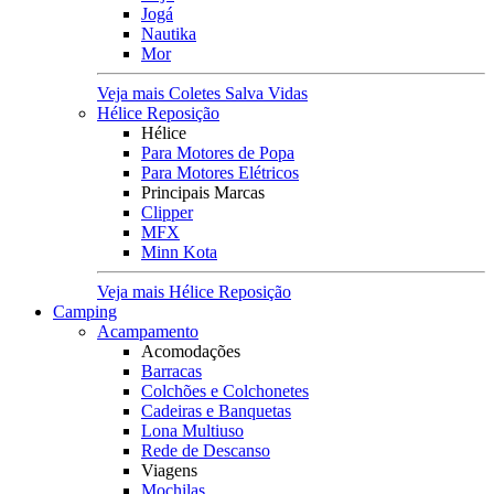
Jogá
Nautika
Mor
Veja mais Coletes Salva Vidas
Hélice Reposição
Hélice
Para Motores de Popa
Para Motores Elétricos
Principais Marcas
Clipper
MFX
Minn Kota
Veja mais Hélice Reposição
Camping
Acampamento
Acomodações
Barracas
Colchões e Colchonetes
Cadeiras e Banquetas
Lona Multiuso
Rede de Descanso
Viagens
Mochilas