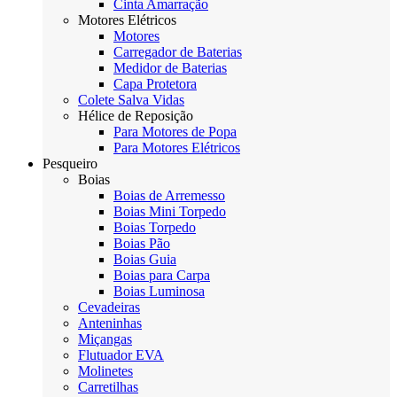
Cinta Amarração
Motores Elétricos
Motores
Carregador de Baterias
Medidor de Baterias
Capa Protetora
Colete Salva Vidas
Hélice de Reposição
Para Motores de Popa
Para Motores Elétricos
Pesqueiro
Boias
Boias de Arremesso
Boias Mini Torpedo
Boias Torpedo
Boias Pão
Boias Guia
Boias para Carpa
Boias Luminosa
Cevadeiras
Anteninhas
Miçangas
Flutuador EVA
Molinetes
Carretilhas