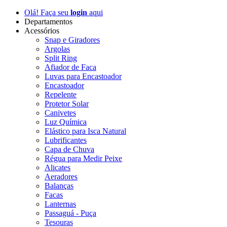
Olá! Faça seu
login
aqui
Departamentos
Acessórios
Snap e Giradores
Argolas
Split Ring
Afiador de Faca
Luvas para Encastoador
Encastoador
Repelente
Protetor Solar
Canivetes
Luz Química
Elástico para Isca Natural
Lubrificantes
Capa de Chuva
Régua para Medir Peixe
Alicates
Aeradores
Balanças
Facas
Lanternas
Passaguá - Puça
Tesouras