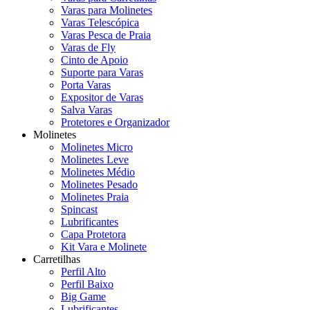
Varas para Molinetes
Varas Telescópica
Varas Pesca de Praia
Varas de Fly
Cinto de Apoio
Suporte para Varas
Porta Varas
Expositor de Varas
Salva Varas
Protetores e Organizador
Molinetes
Molinetes Micro
Molinetes Leve
Molinetes Médio
Molinetes Pesado
Molinetes Praia
Spincast
Lubrificantes
Capa Protetora
Kit Vara e Molinete
Carretilhas
Perfil Alto
Perfil Baixo
Big Game
Lubrificantes