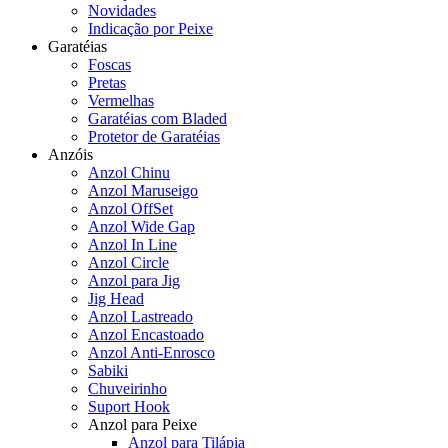
Novidades
Indicação por Peixe
Garatéias
Foscas
Pretas
Vermelhas
Garatéias com Bladed
Protetor de Garatéias
Anzóis
Anzol Chinu
Anzol Maruseigo
Anzol OffSet
Anzol Wide Gap
Anzol In Line
Anzol Circle
Anzol para Jig
Jig Head
Anzol Lastreado
Anzol Encastoado
Anzol Anti-Enrosco
Sabiki
Chuveirinho
Suport Hook
Anzol para Peixe
Anzol para Tilápia