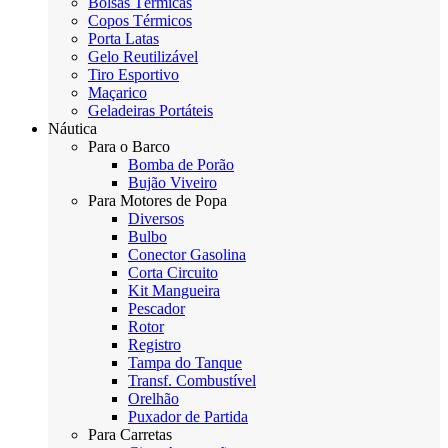
Bolsas Térmicas
Copos Térmicos
Porta Latas
Gelo Reutilizável
Tiro Esportivo
Maçarico
Geladeiras Portáteis
Náutica
Para o Barco
Bomba de Porão
Bujão Viveiro
Para Motores de Popa
Diversos
Bulbo
Conector Gasolina
Corta Circuito
Kit Mangueira
Pescador
Rotor
Registro
Tampa do Tanque
Transf. Combustível
Orelhão
Puxador de Partida
Para Carretas