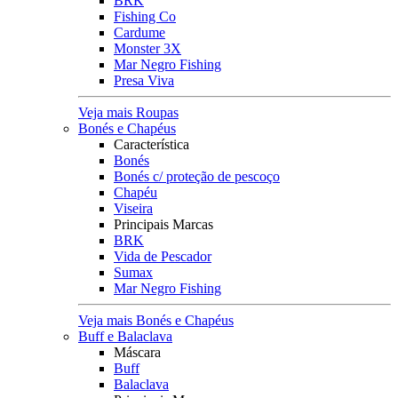
BRK
Fishing Co
Cardume
Monster 3X
Mar Negro Fishing
Presa Viva
Veja mais Roupas
Bonés e Chapéus
Característica
Bonés
Bonés c/ proteção de pescoço
Chapéu
Viseira
Principais Marcas
BRK
Vida de Pescador
Sumax
Mar Negro Fishing
Veja mais Bonés e Chapéus
Buff e Balaclava
Máscara
Buff
Balaclava