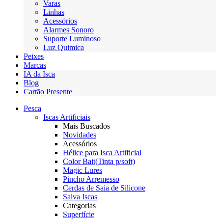
Varas
Linhas
Acessórios
Alarmes Sonoro
Suporte Luminoso
Luz Quimica
Peixes
Marcas
IA da Isca
Blog
Cartão Presente
Pesca
Iscas Artificiais
Mais Buscados
Novidades
Acessórios
Hélice para Isca Artificial
Color Bait(Tinta p/soft)
Magic Lures
Pincho Arremesso
Cerdas de Saia de Silicone
Salva Iscas
Categorias
Superfície