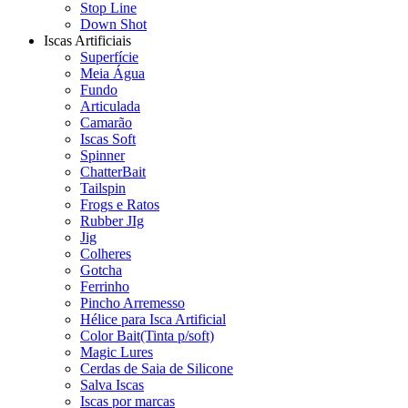
Stop Line
Down Shot
Iscas Artificiais
Superfície
Meia Água
Fundo
Articulada
Camarão
Iscas Soft
Spinner
ChatterBait
Tailspin
Frogs e Ratos
Rubber JIg
Jig
Colheres
Gotcha
Ferrinho
Pincho Arremesso
Hélice para Isca Artificial
Color Bait(Tinta p/soft)
Magic Lures
Cerdas de Saia de Silicone
Salva Iscas
Iscas por marcas