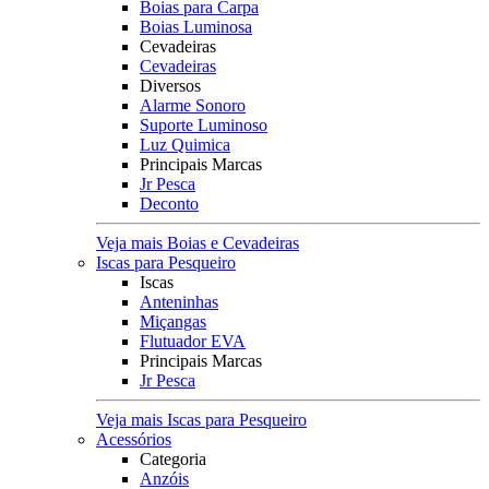
Boias para Carpa
Boias Luminosa
Cevadeiras
Cevadeiras
Diversos
Alarme Sonoro
Suporte Luminoso
Luz Quimica
Principais Marcas
Jr Pesca
Deconto
Veja mais Boias e Cevadeiras
Iscas para Pesqueiro
Iscas
Anteninhas
Miçangas
Flutuador EVA
Principais Marcas
Jr Pesca
Veja mais Iscas para Pesqueiro
Acessórios
Categoria
Anzóis