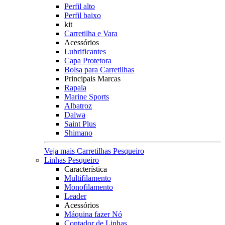
Perfil alto
Perfil baixo
kit
Carretilha e Vara
Acessórios
Lubrificantes
Capa Protetora
Bolsa para Carretilhas
Principais Marcas
Rapala
Marine Sports
Albatroz
Daiwa
Saint Plus
Shimano
Veja mais Carretilhas Pesqueiro
Linhas Pesqueiro
Característica
Multifilamento
Monofilamento
Leader
Acessórios
Máquina fazer Nó
Contador de Linhas