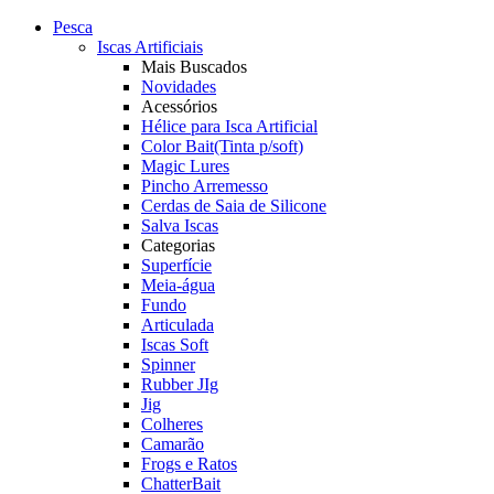
Pesca
Iscas Artificiais
Mais Buscados
Novidades
Acessórios
Hélice para Isca Artificial
Color Bait(Tinta p/soft)
Magic Lures
Pincho Arremesso
Cerdas de Saia de Silicone
Salva Iscas
Categorias
Superfície
Meia-água
Fundo
Articulada
Iscas Soft
Spinner
Rubber JIg
Jig
Colheres
Camarão
Frogs e Ratos
ChatterBait