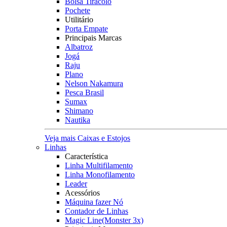
Bolsa Tiracolo
Pochete
Utilitário
Porta Empate
Principais Marcas
Albatroz
Jogá
Raju
Plano
Nelson Nakamura
Pesca Brasil
Sumax
Shimano
Nautika
Veja mais Caixas e Estojos
Linhas
Característica
Linha Multifilamento
Linha Monofilamento
Leader
Acessórios
Máquina fazer Nó
Contador de Linhas
Magic Line(Monster 3x)