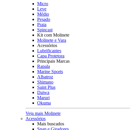
Micro
Leve
Médio
Pesado
Praia
Spincast
Kit com Molinete
Molinete e Vara
Acessórios
Lubrificantes
Capa Protetora
Principais Marcas
Rapala
Marine Sports
Albatroz
Shimano
Saint Plus
Daiwa
Maruri
Okuma
Veja mais Molinete
Acessórios
Mais buscados
Snap e Giradores