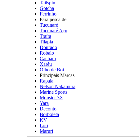
Tailspin
Gotcha
Ferrinho
Para pesca de
Tucunaré
Tucunaré Açu
Traíra
Tilápia
Dourado
Robalo
Cachara
Xaréu
Olho de Boi
Principais Marcas
Rapala
Nelson Nakamura
Marine Sports
Monster 3X
Yara
Deconto
Borboleta
KV
Lori
Maruri