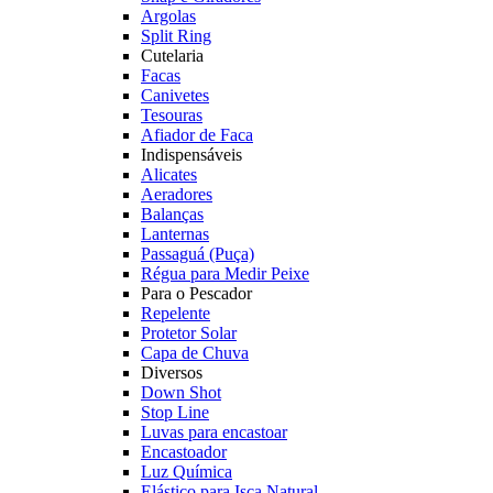
Argolas
Split Ring
Cutelaria
Facas
Canivetes
Tesouras
Afiador de Faca
Indispensáveis
Alicates
Aeradores
Balanças
Lanternas
Passaguá (Puça)
Régua para Medir Peixe
Para o Pescador
Repelente
Protetor Solar
Capa de Chuva
Diversos
Down Shot
Stop Line
Luvas para encastoar
Encastoador
Luz Química
Elástico para Isca Natural