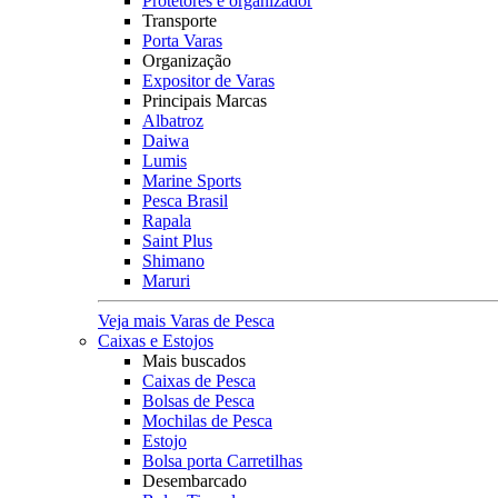
Protetores e organizador
Transporte
Porta Varas
Organização
Expositor de Varas
Principais Marcas
Albatroz
Daiwa
Lumis
Marine Sports
Pesca Brasil
Rapala
Saint Plus
Shimano
Maruri
Veja mais Varas de Pesca
Caixas e Estojos
Mais buscados
Caixas de Pesca
Bolsas de Pesca
Mochilas de Pesca
Estojo
Bolsa porta Carretilhas
Desembarcado