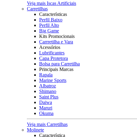
Veja mais Iscas Artificiais
Carretilhas
Características
Perfil Baixo
Perfil Alto
Big Game
Kits Promocionais
Carrretilha e Vara
Acessórios
Lubrificantes
Capa Protetora
Bolsa para Carretilha
Principais Marcas
Rapala
Marine Sports
Albatroz
Shimano
Saint Plus
Daiwa
Maruri
Okuma
Veja mais Carretilhas
Molinete
Característica