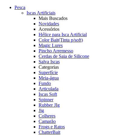
Pesca
Iscas Artificiais
Mais Buscados
Novidades
Acessórios
Hélice para Isca Artificial
Color Bait(Tinta p/soft)
Magic Lures
Pincho Arremesso
Cerdas de Saia de Silicone
Salva Iscas
Categorias
Superfície
Meia-água
Fundo
Articulada
Iscas Soft
Spinner
Rubber JIg
Jig
Colheres
Camarão
Frogs e Ratos
ChatterBait