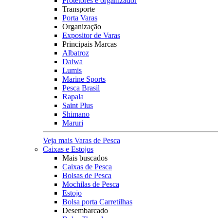
Protetores e organizador
Transporte
Porta Varas
Organização
Expositor de Varas
Principais Marcas
Albatroz
Daiwa
Lumis
Marine Sports
Pesca Brasil
Rapala
Saint Plus
Shimano
Maruri
Veja mais Varas de Pesca
Caixas e Estojos
Mais buscados
Caixas de Pesca
Bolsas de Pesca
Mochilas de Pesca
Estojo
Bolsa porta Carretilhas
Desembarcado