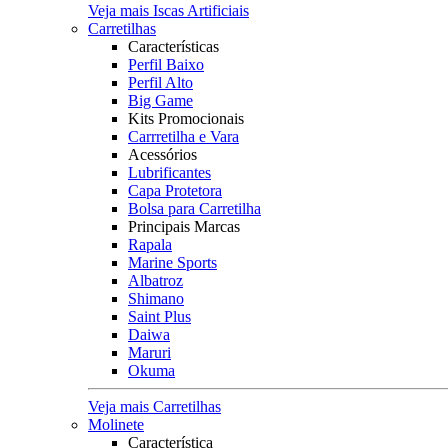
Veja mais Iscas Artificiais
Carretilhas
Características
Perfil Baixo
Perfil Alto
Big Game
Kits Promocionais
Carrretilha e Vara
Acessórios
Lubrificantes
Capa Protetora
Bolsa para Carretilha
Principais Marcas
Rapala
Marine Sports
Albatroz
Shimano
Saint Plus
Daiwa
Maruri
Okuma
Veja mais Carretilhas
Molinete
Característica