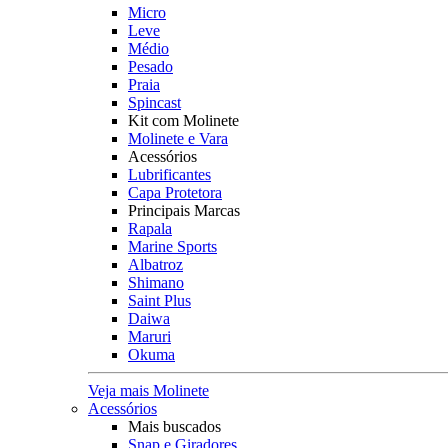
Micro
Leve
Médio
Pesado
Praia
Spincast
Kit com Molinete
Molinete e Vara
Acessórios
Lubrificantes
Capa Protetora
Principais Marcas
Rapala
Marine Sports
Albatroz
Shimano
Saint Plus
Daiwa
Maruri
Okuma
Veja mais Molinete
Acessórios
Mais buscados
Snap e Giradores