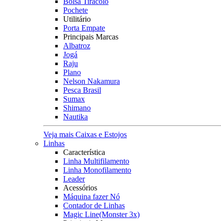
Bolsa Tiracolo
Pochete
Utilitário
Porta Empate
Principais Marcas
Albatroz
Jogá
Raju
Plano
Nelson Nakamura
Pesca Brasil
Sumax
Shimano
Nautika
Veja mais Caixas e Estojos
Linhas
Característica
Linha Multifilamento
Linha Monofilamento
Leader
Acessórios
Máquina fazer Nó
Contador de Linhas
Magic Line(Monster 3x)