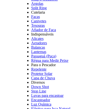
Argolas
Split Ring
Cutelaria
Facas
Canivetes
Tesouras
Afiador de Faca
Indispensáveis
Alicates
Aeradores
Balanças
Lanternas
Passaguá (Puça)
Régua para Medir Peixe
Para o Pescador
Repelente
Protetor Solar
Capa de Chuva
Diversos
Down Shot
Stop Line
Luvas para encastoar
Encastoador
Luz Química
Elástico para Isca Natural