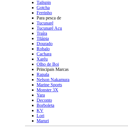
Tailspin
Gotcha
Ferrinho
Para pesca de
Tucunaré
Tucunaré Açu
Traíra
Tilápia
Dourado
Robalo
Cachara
Xaréu
Olho de Boi
Principais Marcas
Rapala
Nelson Nakamura
Marine Sports
Monster 3X
Yara
Deconto
Borboleta
KV
Lori
Maruri