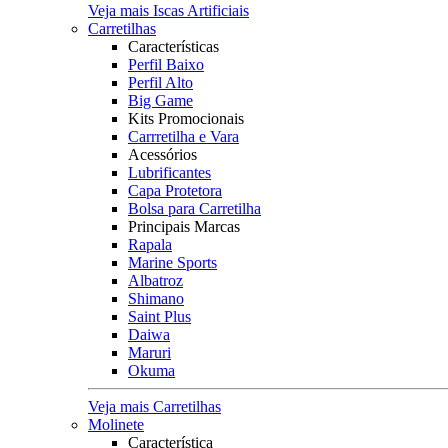
Veja mais Iscas Artificiais
Carretilhas
Características
Perfil Baixo
Perfil Alto
Big Game
Kits Promocionais
Carrretilha e Vara
Acessórios
Lubrificantes
Capa Protetora
Bolsa para Carretilha
Principais Marcas
Rapala
Marine Sports
Albatroz
Shimano
Saint Plus
Daiwa
Maruri
Okuma
Veja mais Carretilhas
Molinete
Característica