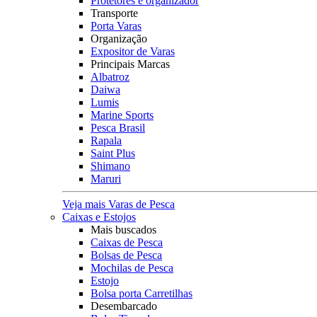
Protetores e organizador
Transporte
Porta Varas
Organização
Expositor de Varas
Principais Marcas
Albatroz
Daiwa
Lumis
Marine Sports
Pesca Brasil
Rapala
Saint Plus
Shimano
Maruri
Veja mais Varas de Pesca
Caixas e Estojos
Mais buscados
Caixas de Pesca
Bolsas de Pesca
Mochilas de Pesca
Estojo
Bolsa porta Carretilhas
Desembarcado