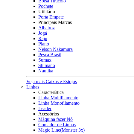
Bolsa Tiracolo
Pochete
Utilitário
Porta Empate
Principais Marcas
Albatroz
Jogá
Raju
Plano
Nelson Nakamura
Pesca Brasil
Sumax
Shimano
Nautika
Veja mais Caixas e Estojos
Linhas
Característica
Linha Multifilamento
Linha Monofilamento
Leader
Acessórios
Máquina fazer Nó
Contador de Linhas
Magic Line(Monster 3x)