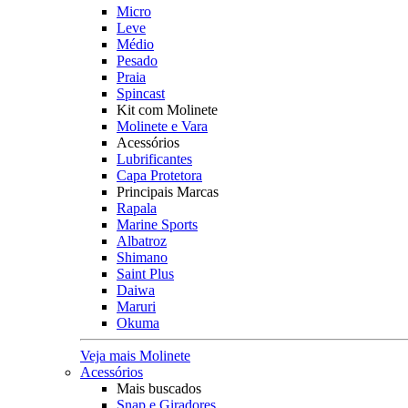
Micro
Leve
Médio
Pesado
Praia
Spincast
Kit com Molinete
Molinete e Vara
Acessórios
Lubrificantes
Capa Protetora
Principais Marcas
Rapala
Marine Sports
Albatroz
Shimano
Saint Plus
Daiwa
Maruri
Okuma
Veja mais Molinete
Acessórios
Mais buscados
Snap e Giradores