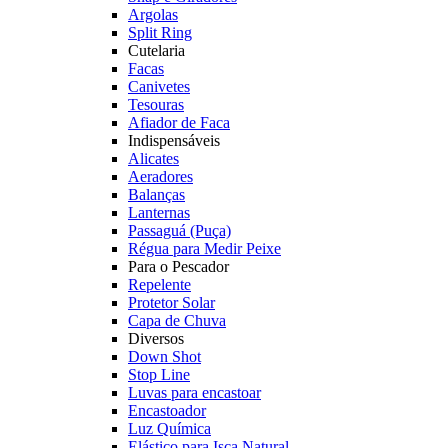
Argolas
Split Ring
Cutelaria
Facas
Canivetes
Tesouras
Afiador de Faca
Indispensáveis
Alicates
Aeradores
Balanças
Lanternas
Passaguá (Puça)
Régua para Medir Peixe
Para o Pescador
Repelente
Protetor Solar
Capa de Chuva
Diversos
Down Shot
Stop Line
Luvas para encastoar
Encastoador
Luz Química
Elástico para Isca Natural