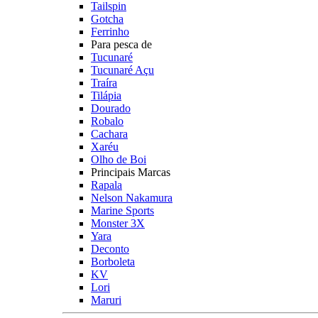
Tailspin
Gotcha
Ferrinho
Para pesca de
Tucunaré
Tucunaré Açu
Traíra
Tilápia
Dourado
Robalo
Cachara
Xaréu
Olho de Boi
Principais Marcas
Rapala
Nelson Nakamura
Marine Sports
Monster 3X
Yara
Deconto
Borboleta
KV
Lori
Maruri