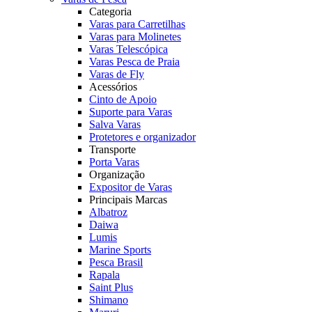
Categoria
Varas para Carretilhas
Varas para Molinetes
Varas Telescópica
Varas Pesca de Praia
Varas de Fly
Acessórios
Cinto de Apoio
Suporte para Varas
Salva Varas
Protetores e organizador
Transporte
Porta Varas
Organização
Expositor de Varas
Principais Marcas
Albatroz
Daiwa
Lumis
Marine Sports
Pesca Brasil
Rapala
Saint Plus
Shimano