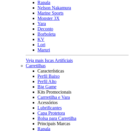
Rapala
Nelson Nakamura
Marine Sports
Monster 3X
Yara
Deconto
Borboleta
KV
Lori
Maruri
Veja mais Iscas Artificiais
Carretilhas
Características
Perfil Baixo
Perfil Alto
Big Game
Kits Promocionais
Carrretilha e Vara
Acessórios
Lubrificantes
Capa Protetora
Bolsa para Carretilha
Principais Marcas
Rapala