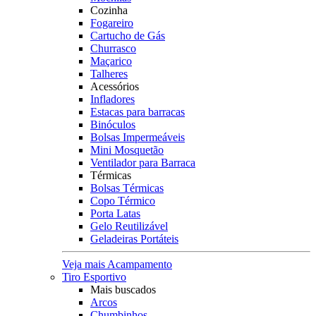
Cozinha
Fogareiro
Cartucho de Gás
Churrasco
Maçarico
Talheres
Acessórios
Infladores
Estacas para barracas
Binóculos
Bolsas Impermeáveis
Mini Mosquetão
Ventilador para Barraca
Térmicas
Bolsas Térmicas
Copo Térmico
Porta Latas
Gelo Reutilizável
Geladeiras Portáteis
Veja mais Acampamento
Tiro Esportivo
Mais buscados
Arcos
Chumbinhos