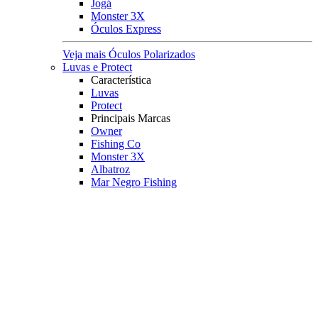
Jogá
Monster 3X
Óculos Express
Veja mais Óculos Polarizados
Luvas e Protect
Característica
Luvas
Protect
Principais Marcas
Owner
Fishing Co
Monster 3X
Albatroz
Mar Negro Fishing
Veja mais Luvas e Protect
Pesqueiro
Boias e Cevadeiras
Boias
Boias de Arremesso
Boias Mini Torpedo
Boias Torpedo
Boias Pão
Boias Guia