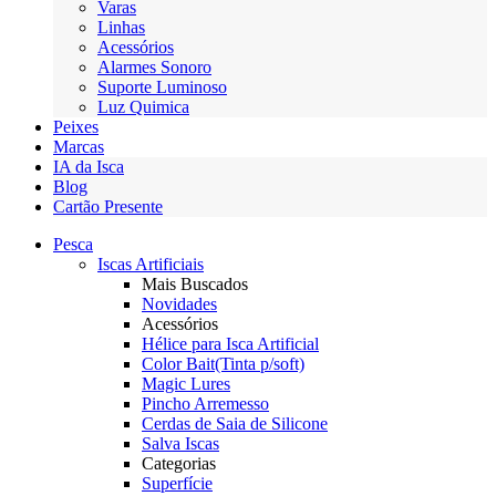
Varas
Linhas
Acessórios
Alarmes Sonoro
Suporte Luminoso
Luz Quimica
Peixes
Marcas
IA da Isca
Blog
Cartão Presente
Pesca
Iscas Artificiais
Mais Buscados
Novidades
Acessórios
Hélice para Isca Artificial
Color Bait(Tinta p/soft)
Magic Lures
Pincho Arremesso
Cerdas de Saia de Silicone
Salva Iscas
Categorias
Superfície