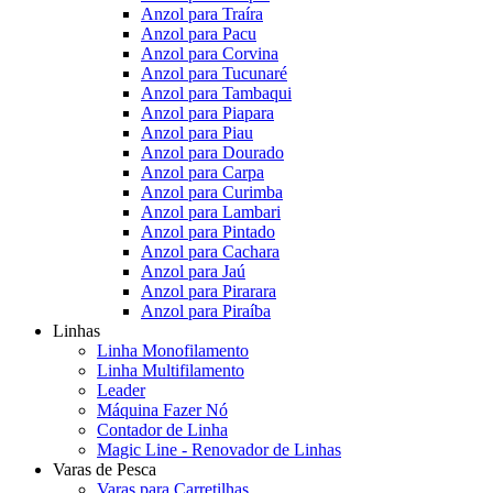
Anzol para Traíra
Anzol para Pacu
Anzol para Corvina
Anzol para Tucunaré
Anzol para Tambaqui
Anzol para Piapara
Anzol para Piau
Anzol para Dourado
Anzol para Carpa
Anzol para Curimba
Anzol para Lambari
Anzol para Pintado
Anzol para Cachara
Anzol para Jaú
Anzol para Pirarara
Anzol para Piraíba
Linhas
Linha Monofilamento
Linha Multifilamento
Leader
Máquina Fazer Nó
Contador de Linha
Magic Line - Renovador de Linhas
Varas de Pesca
Varas para Carretilhas