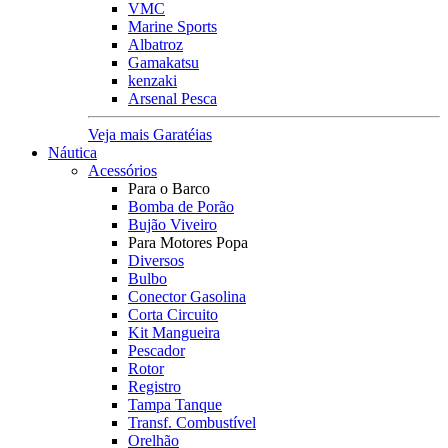
VMC
Marine Sports
Albatroz
Gamakatsu
kenzaki
Arsenal Pesca
Veja mais Garatéias
Náutica
Acessórios
Para o Barco
Bomba de Porão
Bujão Viveiro
Para Motores Popa
Diversos
Bulbo
Conector Gasolina
Corta Circuito
Kit Mangueira
Pescador
Rotor
Registro
Tampa Tanque
Transf. Combustível
Orelhão