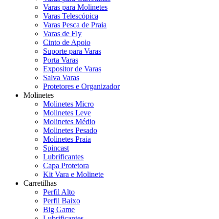
Varas para Molinetes
Varas Telescópica
Varas Pesca de Praia
Varas de Fly
Cinto de Apoio
Suporte para Varas
Porta Varas
Expositor de Varas
Salva Varas
Protetores e Organizador
Molinetes
Molinetes Micro
Molinetes Leve
Molinetes Médio
Molinetes Pesado
Molinetes Praia
Spincast
Lubrificantes
Capa Protetora
Kit Vara e Molinete
Carretilhas
Perfil Alto
Perfil Baixo
Big Game
Lubrificantes