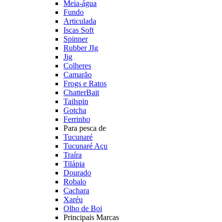
Meia-água
Fundo
Articulada
Iscas Soft
Spinner
Rubber JIg
Jig
Colheres
Camarão
Frogs e Ratos
ChatterBait
Tailspin
Gotcha
Ferrinho
Para pesca de
Tucunaré
Tucunaré Açu
Traíra
Tilápia
Dourado
Robalo
Cachara
Xaréu
Olho de Boi
Principais Marcas