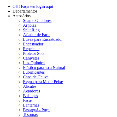
Olá! Faça seu
login
aqui
Departamentos
Acessórios
Snap e Giradores
Argolas
Split Ring
Afiador de Faca
Luvas para Encastoador
Encastoador
Repelente
Protetor Solar
Canivetes
Luz Química
Elástico para Isca Natural
Lubrificantes
Capa de Chuva
Régua para Medir Peixe
Alicates
Aeradores
Balanças
Facas
Lanternas
Passaguá - Puça
Tesouras