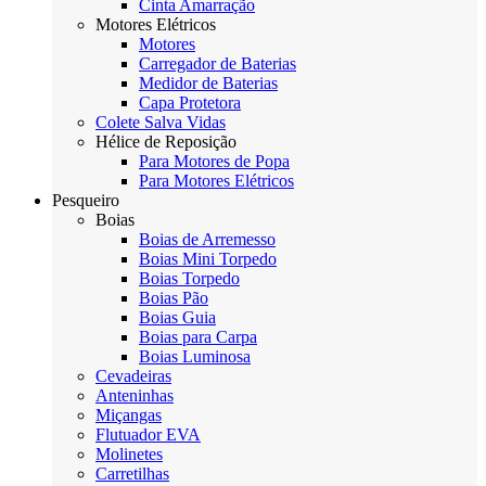
Cinta Amarração
Motores Elétricos
Motores
Carregador de Baterias
Medidor de Baterias
Capa Protetora
Colete Salva Vidas
Hélice de Reposição
Para Motores de Popa
Para Motores Elétricos
Pesqueiro
Boias
Boias de Arremesso
Boias Mini Torpedo
Boias Torpedo
Boias Pão
Boias Guia
Boias para Carpa
Boias Luminosa
Cevadeiras
Anteninhas
Miçangas
Flutuador EVA
Molinetes
Carretilhas