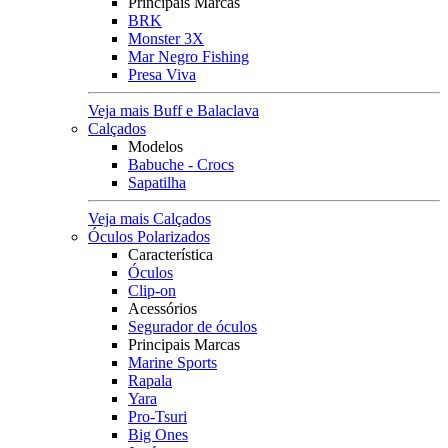
Principais Marcas
BRK
Monster 3X
Mar Negro Fishing
Presa Viva
Veja mais Buff e Balaclava
Calçados
Modelos
Babuche - Crocs
Sapatilha
Veja mais Calçados
Óculos Polarizados
Característica
Óculos
Clip-on
Acessórios
Segurador de óculos
Principais Marcas
Marine Sports
Rapala
Yara
Pro-Tsuri
Big Ones