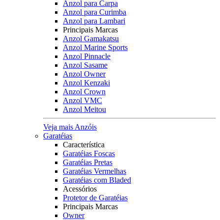
Anzol para Carpa
Anzol para Curimba
Anzol para Lambari
Principais Marcas
Anzol Gamakatsu
Anzol Marine Sports
Anzol Pinnacle
Anzol Sasame
Anzol Owner
Anzol Kenzaki
Anzol Crown
Anzol VMC
Anzol Meitou
Veja mais Anzóis
Garatéias
Característica
Garatéias Foscas
Garatéias Pretas
Garatéias Vermelhas
Garatéias com Bladed
Acessórios
Protetor de Garatéias
Principais Marcas
Owner