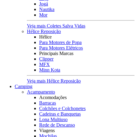
Jogá
Nautika
Mor
Veja mais Coletes Salva Vidas
Hélice Reposição
Hélice
Para Motores de Popa
Para Motores Elétricos
Principais Marcas
Clipper
MFX
Minn Kota
Veja mais Hélice Reposição
Camping
Acampamento
Acomodações
Barracas
Colchões e Colchonetes
Cadeiras e Banquetas
Lona Multiuso
Rede de Descanso
Viagens
Mochilas