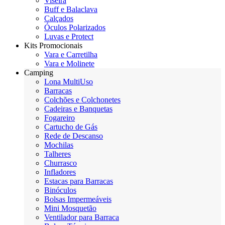
Viseira
Buff e Balaclava
Calçados
Óculos Polarizados
Luvas e Protect
Kits Promocionais
Vara e Carretilha
Vara e Molinete
Camping
Lona MultiUso
Barracas
Colchões e Colchonetes
Cadeiras e Banquetas
Fogareiro
Cartucho de Gás
Rede de Descanso
Mochilas
Talheres
Churrasco
Infladores
Estacas para Barracas
Binóculos
Bolsas Impermeáveis
Mini Mosquetão
Ventilador para Barraca