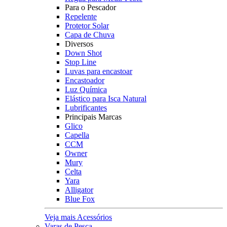
Para o Pescador
Repelente
Protetor Solar
Capa de Chuva
Diversos
Down Shot
Stop Line
Luvas para encastoar
Encastoador
Luz Química
Elástico para Isca Natural
Lubrificantes
Principais Marcas
Glico
Capella
CCM
Owner
Mury
Celta
Yara
Alligator
Blue Fox
Veja mais Acessórios
Varas de Pesca