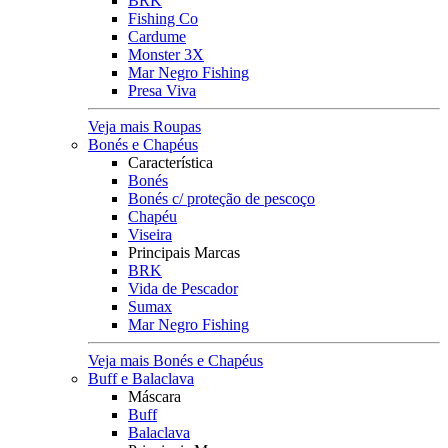
BRK
Fishing Co
Cardume
Monster 3X
Mar Negro Fishing
Presa Viva
Veja mais Roupas
Bonés e Chapéus
Característica
Bonés
Bonés c/ proteção de pescoço
Chapéu
Viseira
Principais Marcas
BRK
Vida de Pescador
Sumax
Mar Negro Fishing
Veja mais Bonés e Chapéus
Buff e Balaclava
Máscara
Buff
Balaclava