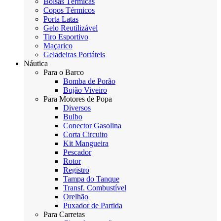
Bolsas Térmicas
Copos Térmicos
Porta Latas
Gelo Reutilizável
Tiro Esportivo
Maçarico
Geladeiras Portáteis
Náutica
Para o Barco
Bomba de Porão
Bujão Viveiro
Para Motores de Popa
Diversos
Bulbo
Conector Gasolina
Corta Circuito
Kit Mangueira
Pescador
Rotor
Registro
Tampa do Tanque
Transf. Combustível
Orelhão
Puxador de Partida
Para Carretas