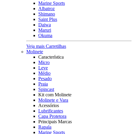
Marine Sports
Albatroz
Shimano
Saint Plus
Daiwa
Maruri
Okuma
Veja mais Carretilhas
Molinete
Característica
Micro
Leve
Médio
Pesado
Praia
Spincast
Kit com Molinete
Molinete e Vara
Acessórios
Lubrificantes
Capa Protetora
Principais Marcas
Rapala
Marine Sports