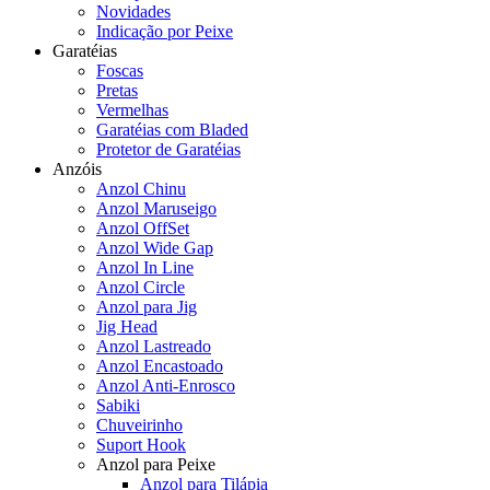
Novidades
Indicação por Peixe
Garatéias
Foscas
Pretas
Vermelhas
Garatéias com Bladed
Protetor de Garatéias
Anzóis
Anzol Chinu
Anzol Maruseigo
Anzol OffSet
Anzol Wide Gap
Anzol In Line
Anzol Circle
Anzol para Jig
Jig Head
Anzol Lastreado
Anzol Encastoado
Anzol Anti-Enrosco
Sabiki
Chuveirinho
Suport Hook
Anzol para Peixe
Anzol para Tilápia