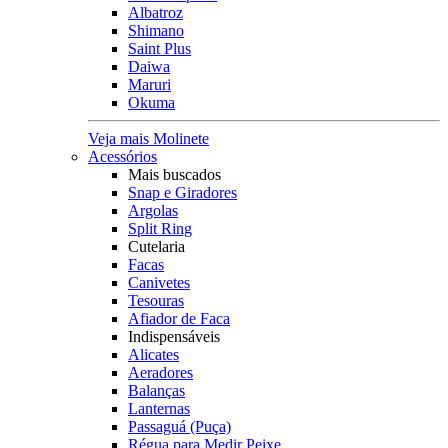
Albatroz
Shimano
Saint Plus
Daiwa
Maruri
Okuma
Veja mais Molinete
Acessórios
Mais buscados
Snap e Giradores
Argolas
Split Ring
Cutelaria
Facas
Canivetes
Tesouras
Afiador de Faca
Indispensáveis
Alicates
Aeradores
Balanças
Lanternas
Passaguá (Puça)
Régua para Medir Peixe