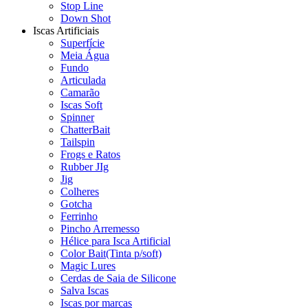
Stop Line
Down Shot
Iscas Artificiais
Superfície
Meia Água
Fundo
Articulada
Camarão
Iscas Soft
Spinner
ChatterBait
Tailspin
Frogs e Ratos
Rubber JIg
Jig
Colheres
Gotcha
Ferrinho
Pincho Arremesso
Hélice para Isca Artificial
Color Bait(Tinta p/soft)
Magic Lures
Cerdas de Saia de Silicone
Salva Iscas
Iscas por marcas