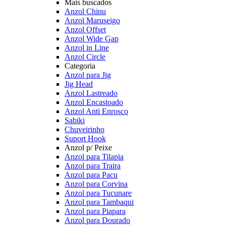
Mais buscados
Anzol Chinu
Anzol Maruseigo
Anzol Offset
Anzol Wide Gap
Anzol in Line
Anzol Circle
Categoria
Anzol para Jig
Jig Head
Anzol Lastreado
Anzol Encastoado
Anzol Anti Enrosco
Sabiki
Chuveirinho
Suport Hook
Anzol p/ Peixe
Anzol para Tilapia
Anzol para Traira
Anzol para Pacu
Anzol para Corvina
Anzol para Tucunare
Anzol para Tambaqui
Anzol para Piapara
Anzol para Dourado