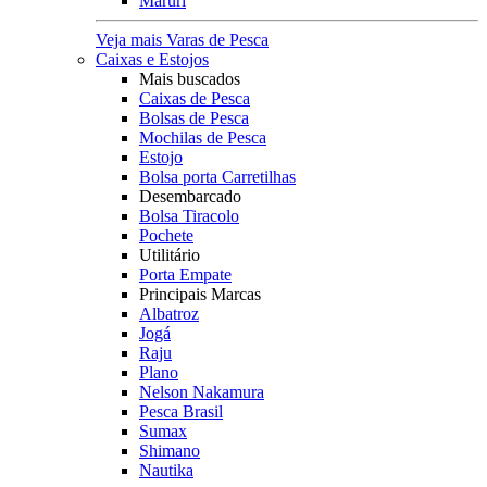
Maruri
Veja mais Varas de Pesca
Caixas e Estojos
Mais buscados
Caixas de Pesca
Bolsas de Pesca
Mochilas de Pesca
Estojo
Bolsa porta Carretilhas
Desembarcado
Bolsa Tiracolo
Pochete
Utilitário
Porta Empate
Principais Marcas
Albatroz
Jogá
Raju
Plano
Nelson Nakamura
Pesca Brasil
Sumax
Shimano
Nautika