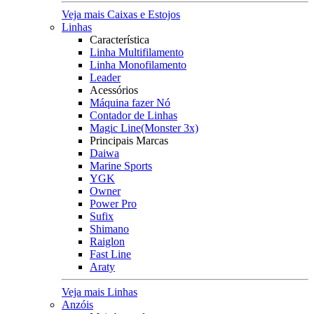
Veja mais Caixas e Estojos
Linhas
Característica
Linha Multifilamento
Linha Monofilamento
Leader
Acessórios
Máquina fazer Nó
Contador de Linhas
Magic Line(Monster 3x)
Principais Marcas
Daiwa
Marine Sports
YGK
Owner
Power Pro
Sufix
Shimano
Raiglon
Fast Line
Araty
Veja mais Linhas
Anzóis