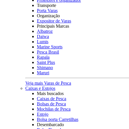
Protetores e organizador
Transporte
Porta Varas
Organização
Expositor de Varas
Principais Marcas
Albatroz
Daiwa
Lumis
Marine Sports
Pesca Brasil
Rapala
Saint Plus
Shimano
Maruri
Veja mais Varas de Pesca
Caixas e Estojos
Mais buscados
Caixas de Pesca
Bolsas de Pesca
Mochilas de Pesca
Estojo
Bolsa porta Carretilhas
Desembarcado