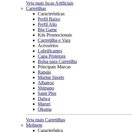
Veja mais Iscas Artificiais
Carretilhas
Características
Perfil Baixo
Perfil Alto
Big Game
Kits Promocionais
Carrretilha e Vara
Acessórios
Lubrificantes
Capa Protetora
Bolsa para Carretilha
Principais Marcas
Rapala
Marine Sports
Albatroz
Shimano
Saint Plus
Daiwa
Maruri
Okuma
Veja mais Carretilhas
Molinete
Característica