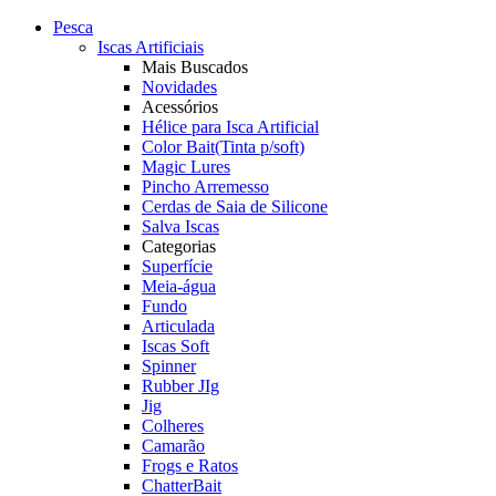
Pesca
Iscas Artificiais
Mais Buscados
Novidades
Acessórios
Hélice para Isca Artificial
Color Bait(Tinta p/soft)
Magic Lures
Pincho Arremesso
Cerdas de Saia de Silicone
Salva Iscas
Categorias
Superfície
Meia-água
Fundo
Articulada
Iscas Soft
Spinner
Rubber JIg
Jig
Colheres
Camarão
Frogs e Ratos
ChatterBait