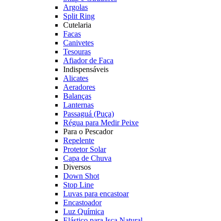
Argolas
Split Ring
Cutelaria
Facas
Canivetes
Tesouras
Afiador de Faca
Indispensáveis
Alicates
Aeradores
Balanças
Lanternas
Passaguá (Puça)
Régua para Medir Peixe
Para o Pescador
Repelente
Protetor Solar
Capa de Chuva
Diversos
Down Shot
Stop Line
Luvas para encastoar
Encastoador
Luz Química
Elástico para Isca Natural