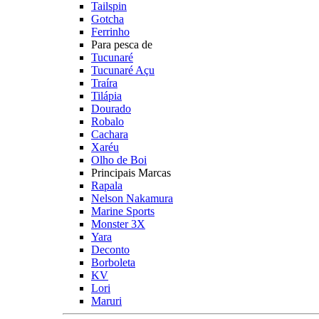
Tailspin
Gotcha
Ferrinho
Para pesca de
Tucunaré
Tucunaré Açu
Traíra
Tilápia
Dourado
Robalo
Cachara
Xaréu
Olho de Boi
Principais Marcas
Rapala
Nelson Nakamura
Marine Sports
Monster 3X
Yara
Deconto
Borboleta
KV
Lori
Maruri