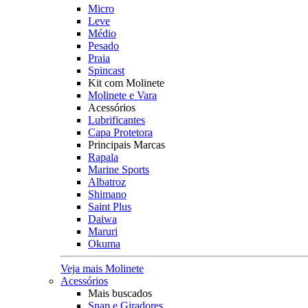
Micro
Leve
Médio
Pesado
Praia
Spincast
Kit com Molinete
Molinete e Vara
Acessórios
Lubrificantes
Capa Protetora
Principais Marcas
Rapala
Marine Sports
Albatroz
Shimano
Saint Plus
Daiwa
Maruri
Okuma
Veja mais Molinete
Acessórios
Mais buscados
Snap e Giradores