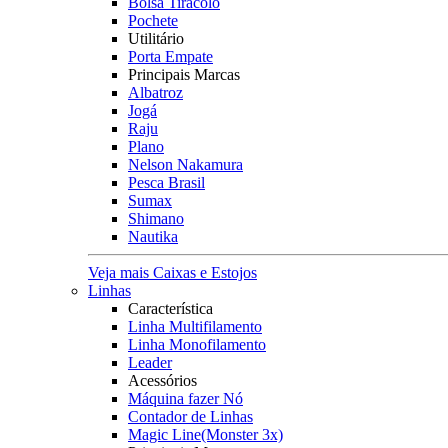
Bolsa Tiracolo
Pochete
Utilitário
Porta Empate
Principais Marcas
Albatroz
Jogá
Raju
Plano
Nelson Nakamura
Pesca Brasil
Sumax
Shimano
Nautika
Veja mais Caixas e Estojos
Linhas
Característica
Linha Multifilamento
Linha Monofilamento
Leader
Acessórios
Máquina fazer Nó
Contador de Linhas
Magic Line(Monster 3x)