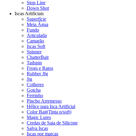
Stop Line
Down Shot
Iscas Artificiais
Superfície
Meia Água
Fundo
Articulada
Camarão
Iscas Soft
Spinner
ChatterBait
Tailspin
Frogs e Ratos
Rubber JIg
Jig
Colheres
Gotcha
Ferrinho
Pincho Arremesso
Hélice para Isca Artificial
Color Bait(Tinta p/soft)
Magic Lures
Cerdas de Saia de Silicone
Salva Iscas
Iscas por marcas