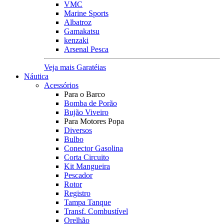
VMC
Marine Sports
Albatroz
Gamakatsu
kenzaki
Arsenal Pesca
Veja mais Garatéias
Náutica
Acessórios
Para o Barco
Bomba de Porão
Bujão Viveiro
Para Motores Popa
Diversos
Bulbo
Conector Gasolina
Corta Circuito
Kit Mangueira
Pescador
Rotor
Registro
Tampa Tanque
Transf. Combustível
Orelhão