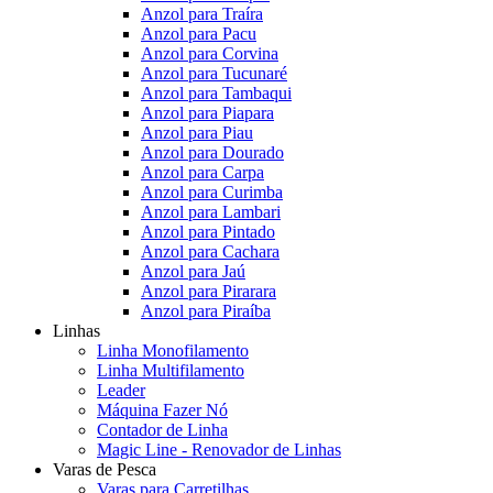
Anzol para Traíra
Anzol para Pacu
Anzol para Corvina
Anzol para Tucunaré
Anzol para Tambaqui
Anzol para Piapara
Anzol para Piau
Anzol para Dourado
Anzol para Carpa
Anzol para Curimba
Anzol para Lambari
Anzol para Pintado
Anzol para Cachara
Anzol para Jaú
Anzol para Pirarara
Anzol para Piraíba
Linhas
Linha Monofilamento
Linha Multifilamento
Leader
Máquina Fazer Nó
Contador de Linha
Magic Line - Renovador de Linhas
Varas de Pesca
Varas para Carretilhas