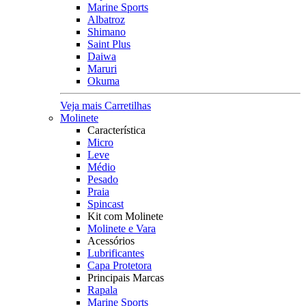
Marine Sports
Albatroz
Shimano
Saint Plus
Daiwa
Maruri
Okuma
Veja mais Carretilhas
Molinete
Característica
Micro
Leve
Médio
Pesado
Praia
Spincast
Kit com Molinete
Molinete e Vara
Acessórios
Lubrificantes
Capa Protetora
Principais Marcas
Rapala
Marine Sports