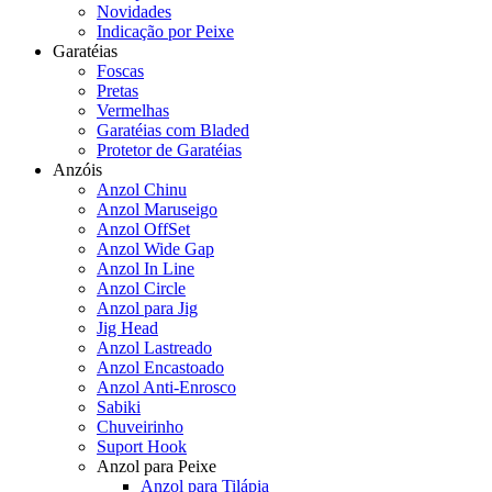
Novidades
Indicação por Peixe
Garatéias
Foscas
Pretas
Vermelhas
Garatéias com Bladed
Protetor de Garatéias
Anzóis
Anzol Chinu
Anzol Maruseigo
Anzol OffSet
Anzol Wide Gap
Anzol In Line
Anzol Circle
Anzol para Jig
Jig Head
Anzol Lastreado
Anzol Encastoado
Anzol Anti-Enrosco
Sabiki
Chuveirinho
Suport Hook
Anzol para Peixe
Anzol para Tilápia