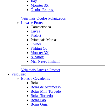
Jogá
Monster 3X
Óculos Express
Veja mais Óculos Polarizados
Luvas e Protect
Característica
Luvas
Protect
Principais Marcas
Owner
Fishing Co
Monster 3X
Albatroz
Mar Negro Fishing
Veja mais Luvas e Protect
Pesqueiro
Boias e Cevadeiras
Boias
Boias de Arremesso
Boias Mini Torpedo
Boias Torpedo
Boias Pão
Boias Guia