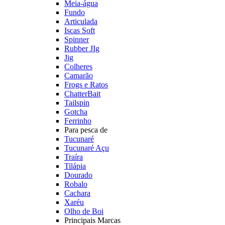
Meia-água
Fundo
Articulada
Iscas Soft
Spinner
Rubber JIg
Jig
Colheres
Camarão
Frogs e Ratos
ChatterBait
Tailspin
Gotcha
Ferrinho
Para pesca de
Tucunaré
Tucunaré Açu
Traíra
Tilápia
Dourado
Robalo
Cachara
Xaréu
Olho de Boi
Principais Marcas