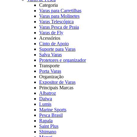
Categoria
Varas para Carretilhas
Varas para Molinetes
Varas Telescópica
Varas Pesca de Praia
Varas de Fly
Acessórios
Cinto de Apoio
Suporte para Varas
Salva Varas
Protetores e organizador
Transporte
Porta Varas
Organização
Expositor de Varas
Principais Marcas
Albatroz
Daiwa
Lumis
Marine Sports
Pesca Brasil
Rapala
Saint Plus
Shimano