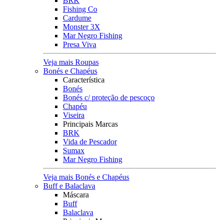
BRK
Fishing Co
Cardume
Monster 3X
Mar Negro Fishing
Presa Viva
Veja mais Roupas
Bonés e Chapéus
Característica
Bonés
Bonés c/ proteção de pescoço
Chapéu
Viseira
Principais Marcas
BRK
Vida de Pescador
Sumax
Mar Negro Fishing
Veja mais Bonés e Chapéus
Buff e Balaclava
Máscara
Buff
Balaclava