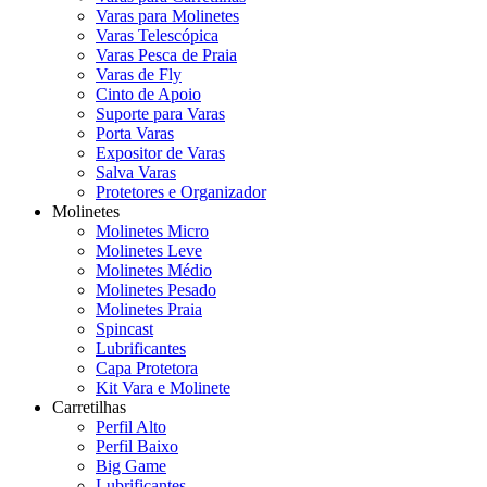
Varas para Molinetes
Varas Telescópica
Varas Pesca de Praia
Varas de Fly
Cinto de Apoio
Suporte para Varas
Porta Varas
Expositor de Varas
Salva Varas
Protetores e Organizador
Molinetes
Molinetes Micro
Molinetes Leve
Molinetes Médio
Molinetes Pesado
Molinetes Praia
Spincast
Lubrificantes
Capa Protetora
Kit Vara e Molinete
Carretilhas
Perfil Alto
Perfil Baixo
Big Game
Lubrificantes