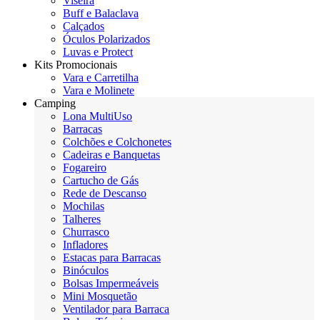
Viseira
Buff e Balaclava
Calçados
Óculos Polarizados
Luvas e Protect
Kits Promocionais
Vara e Carretilha
Vara e Molinete
Camping
Lona MultiUso
Barracas
Colchões e Colchonetes
Cadeiras e Banquetas
Fogareiro
Cartucho de Gás
Rede de Descanso
Mochilas
Talheres
Churrasco
Infladores
Estacas para Barracas
Binóculos
Bolsas Impermeáveis
Mini Mosquetão
Ventilador para Barraca