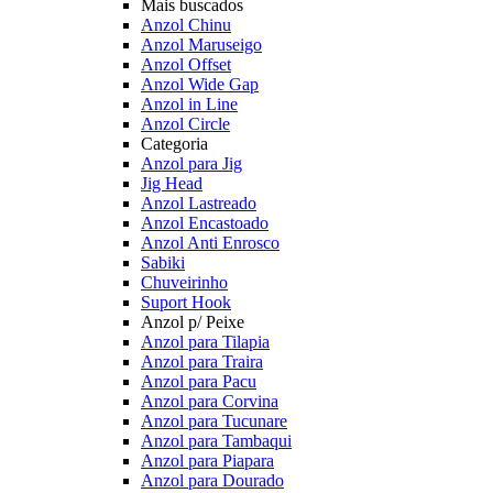
Mais buscados
Anzol Chinu
Anzol Maruseigo
Anzol Offset
Anzol Wide Gap
Anzol in Line
Anzol Circle
Categoria
Anzol para Jig
Jig Head
Anzol Lastreado
Anzol Encastoado
Anzol Anti Enrosco
Sabiki
Chuveirinho
Suport Hook
Anzol p/ Peixe
Anzol para Tilapia
Anzol para Traira
Anzol para Pacu
Anzol para Corvina
Anzol para Tucunare
Anzol para Tambaqui
Anzol para Piapara
Anzol para Dourado