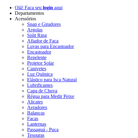
Olá! Faça seu
login
aqui
Departamentos
Acessórios
Snap e Giradores
Argolas
Split Ring
Afiador de Faca
Luvas para Encastoador
Encastoador
Repelente
Protetor Solar
Canivetes
Luz Química
Elástico para Isca Natural
Lubrificantes
Capa de Chuva
Régua para Medir Peixe
Alicates
Aeradores
Balanças
Facas
Lanternas
Passaguá - Puça
Tesouras