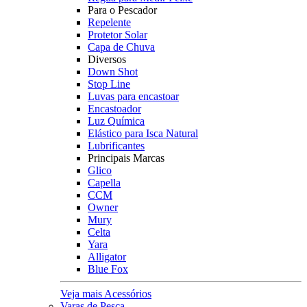
Para o Pescador
Repelente
Protetor Solar
Capa de Chuva
Diversos
Down Shot
Stop Line
Luvas para encastoar
Encastoador
Luz Química
Elástico para Isca Natural
Lubrificantes
Principais Marcas
Glico
Capella
CCM
Owner
Mury
Celta
Yara
Alligator
Blue Fox
Veja mais Acessórios
Varas de Pesca