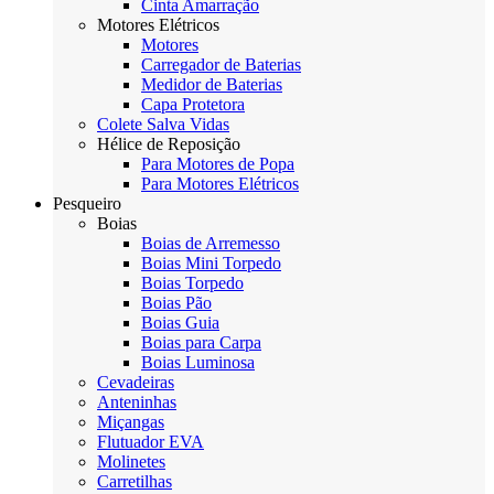
Cinta Amarração
Motores Elétricos
Motores
Carregador de Baterias
Medidor de Baterias
Capa Protetora
Colete Salva Vidas
Hélice de Reposição
Para Motores de Popa
Para Motores Elétricos
Pesqueiro
Boias
Boias de Arremesso
Boias Mini Torpedo
Boias Torpedo
Boias Pão
Boias Guia
Boias para Carpa
Boias Luminosa
Cevadeiras
Anteninhas
Miçangas
Flutuador EVA
Molinetes
Carretilhas