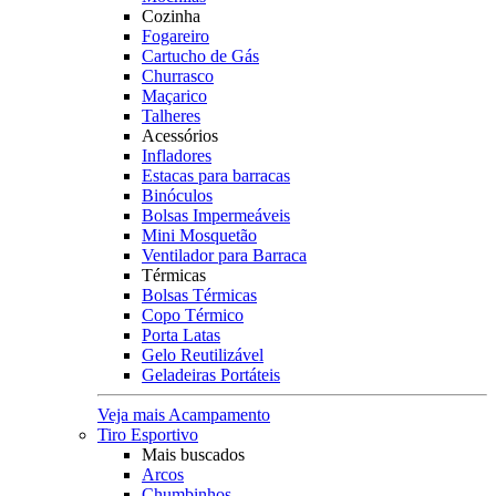
Cozinha
Fogareiro
Cartucho de Gás
Churrasco
Maçarico
Talheres
Acessórios
Infladores
Estacas para barracas
Binóculos
Bolsas Impermeáveis
Mini Mosquetão
Ventilador para Barraca
Térmicas
Bolsas Térmicas
Copo Térmico
Porta Latas
Gelo Reutilizável
Geladeiras Portáteis
Veja mais Acampamento
Tiro Esportivo
Mais buscados
Arcos
Chumbinhos