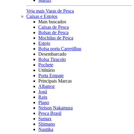
Maruri
Veja mais Varas de Pesca
Caixas e Estojos
Mais buscados
Caixas de Pesca
Bolsas de Pesca
Mochilas de Pesca
Estojo
Bolsa porta Carretilhas
Desembarcado
Bolsa Tiracolo
Pochete
Utilitário
Porta Empate
Principais Marcas
Albatroz
Jogá
Raju
Plano
Nelson Nakamura
Pesca Brasil
Sumax
Shimano
Nautika