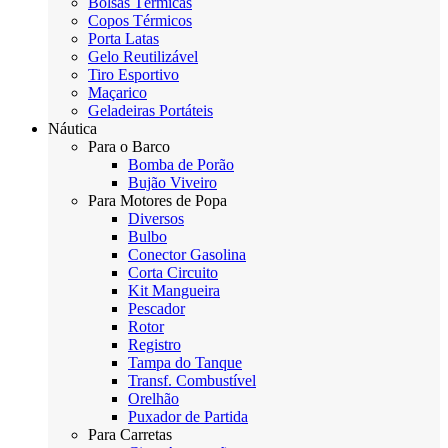
Bolsas Térmicas
Copos Térmicos
Porta Latas
Gelo Reutilizável
Tiro Esportivo
Maçarico
Geladeiras Portáteis
Náutica
Para o Barco
Bomba de Porão
Bujão Viveiro
Para Motores de Popa
Diversos
Bulbo
Conector Gasolina
Corta Circuito
Kit Mangueira
Pescador
Rotor
Registro
Tampa do Tanque
Transf. Combustível
Orelhão
Puxador de Partida
Para Carretas