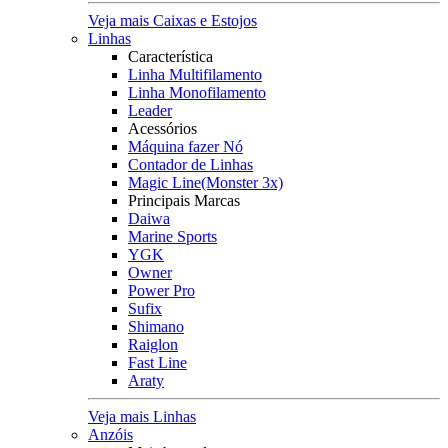
Veja mais Caixas e Estojos
Linhas
Característica
Linha Multifilamento
Linha Monofilamento
Leader
Acessórios
Máquina fazer Nó
Contador de Linhas
Magic Line(Monster 3x)
Principais Marcas
Daiwa
Marine Sports
YGK
Owner
Power Pro
Sufix
Shimano
Raiglon
Fast Line
Araty
Veja mais Linhas
Anzóis