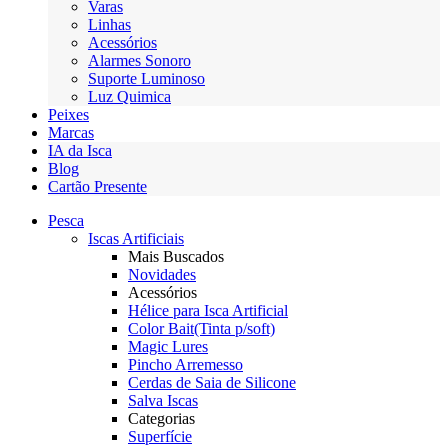
Varas
Linhas
Acessórios
Alarmes Sonoro
Suporte Luminoso
Luz Quimica
Peixes
Marcas
IA da Isca
Blog
Cartão Presente
Pesca
Iscas Artificiais
Mais Buscados
Novidades
Acessórios
Hélice para Isca Artificial
Color Bait(Tinta p/soft)
Magic Lures
Pincho Arremesso
Cerdas de Saia de Silicone
Salva Iscas
Categorias
Superfície