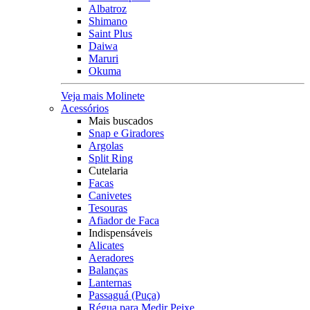
Albatroz
Shimano
Saint Plus
Daiwa
Maruri
Okuma
Veja mais Molinete
Acessórios
Mais buscados
Snap e Giradores
Argolas
Split Ring
Cutelaria
Facas
Canivetes
Tesouras
Afiador de Faca
Indispensáveis
Alicates
Aeradores
Balanças
Lanternas
Passaguá (Puça)
Régua para Medir Peixe