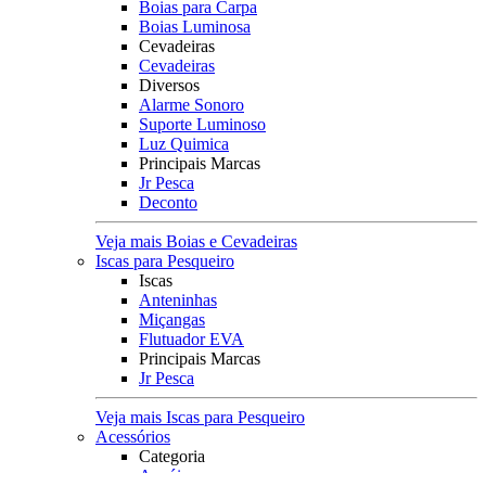
Boias para Carpa
Boias Luminosa
Cevadeiras
Cevadeiras
Diversos
Alarme Sonoro
Suporte Luminoso
Luz Quimica
Principais Marcas
Jr Pesca
Deconto
Veja mais Boias e Cevadeiras
Iscas para Pesqueiro
Iscas
Anteninhas
Miçangas
Flutuador EVA
Principais Marcas
Jr Pesca
Veja mais Iscas para Pesqueiro
Acessórios
Categoria
Anzóis