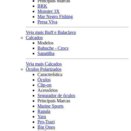
Principais Marcas
BRK
Monster 3X
Mar Negro Fishing
Presa Viva
Veja mais Buff e Balaclava
Calçados
Modelos
Babuche - Crocs
Sapatilha
Veja mais Calçados
Óculos Polarizados
Característica
Óculos
Clip-on
Acessórios
Segurador de óculos
Principais Marcas
Marine Sports
Rapala
Yara
Pro-Tsuri
Big Ones