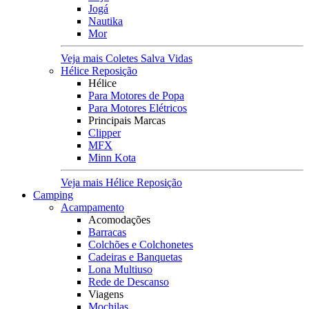
Jogá
Nautika
Mor
Veja mais Coletes Salva Vidas
Hélice Reposição
Hélice
Para Motores de Popa
Para Motores Elétricos
Principais Marcas
Clipper
MFX
Minn Kota
Veja mais Hélice Reposição
Camping
Acampamento
Acomodações
Barracas
Colchões e Colchonetes
Cadeiras e Banquetas
Lona Multiuso
Rede de Descanso
Viagens
Mochilas