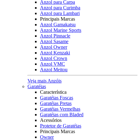
Anzol para Carpa
Anzol para Curimba
Anzol para Lambari
Principais Marcas
Anzol Gamakatsu
Anzol Marine Sports
Anzol Pinnacle
Anzol Sasame
Anzol Owner
Anzol Kenzaki
Anzol Crown
Anzol VMC
Anzol Meitou
Veja mais Anzóis
Garatéias
Característica
Garatéias Foscas
Garatéias Pretas
Garatéias Vermelhas
Garatéias com Bladed
Acessórios
Protetor de Garatéias
Principais Marcas
Owner