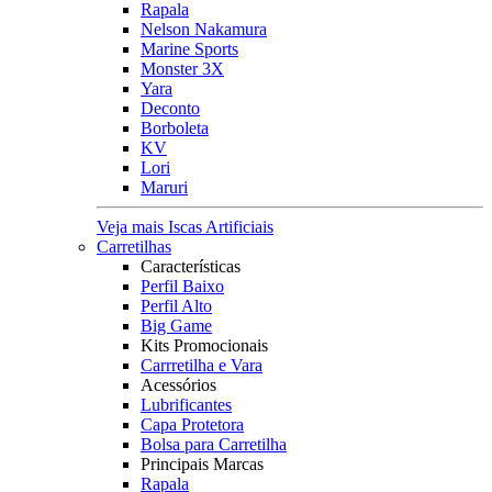
Rapala
Nelson Nakamura
Marine Sports
Monster 3X
Yara
Deconto
Borboleta
KV
Lori
Maruri
Veja mais Iscas Artificiais
Carretilhas
Características
Perfil Baixo
Perfil Alto
Big Game
Kits Promocionais
Carrretilha e Vara
Acessórios
Lubrificantes
Capa Protetora
Bolsa para Carretilha
Principais Marcas
Rapala