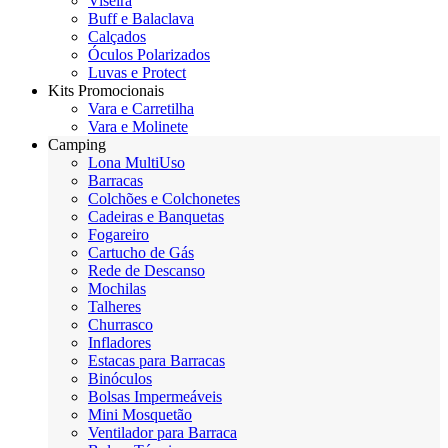
Viseira
Buff e Balaclava
Calçados
Óculos Polarizados
Luvas e Protect
Kits Promocionais
Vara e Carretilha
Vara e Molinete
Camping
Lona MultiUso
Barracas
Colchões e Colchonetes
Cadeiras e Banquetas
Fogareiro
Cartucho de Gás
Rede de Descanso
Mochilas
Talheres
Churrasco
Infladores
Estacas para Barracas
Binóculos
Bolsas Impermeáveis
Mini Mosquetão
Ventilador para Barraca