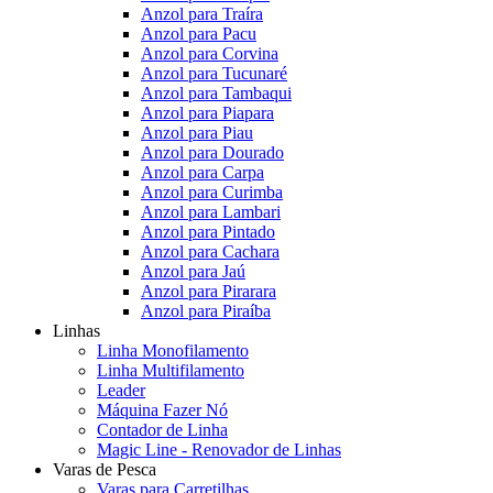
Anzol para Traíra
Anzol para Pacu
Anzol para Corvina
Anzol para Tucunaré
Anzol para Tambaqui
Anzol para Piapara
Anzol para Piau
Anzol para Dourado
Anzol para Carpa
Anzol para Curimba
Anzol para Lambari
Anzol para Pintado
Anzol para Cachara
Anzol para Jaú
Anzol para Pirarara
Anzol para Piraíba
Linhas
Linha Monofilamento
Linha Multifilamento
Leader
Máquina Fazer Nó
Contador de Linha
Magic Line - Renovador de Linhas
Varas de Pesca
Varas para Carretilhas