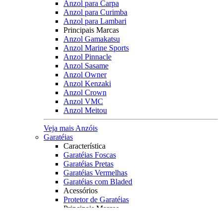
Anzol para Carpa
Anzol para Curimba
Anzol para Lambari
Principais Marcas
Anzol Gamakatsu
Anzol Marine Sports
Anzol Pinnacle
Anzol Sasame
Anzol Owner
Anzol Kenzaki
Anzol Crown
Anzol VMC
Anzol Meitou
Veja mais Anzóis
Garatéias
Característica
Garatéias Foscas
Garatéias Pretas
Garatéias Vermelhas
Garatéias com Bladed
Acessórios
Protetor de Garatéias
Principais Marcas
Owner