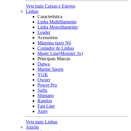
Veja mais Caixas e Estojos
Linhas
Característica
Linha Multifilamento
Linha Monofilamento
Leader
Acessórios
Máquina fazer Nó
Contador de Linhas
Magic Line(Monster 3x)
Principais Marcas
Daiwa
Marine Sports
YGK
Owner
Power Pro
Sufix
Shimano
Raiglon
Fast Line
Araty
Veja mais Linhas
Anzóis