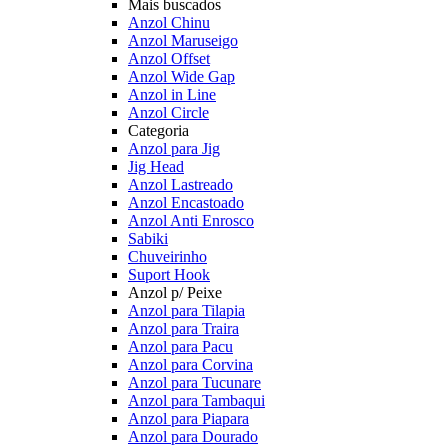
Mais buscados
Anzol Chinu
Anzol Maruseigo
Anzol Offset
Anzol Wide Gap
Anzol in Line
Anzol Circle
Categoria
Anzol para Jig
Jig Head
Anzol Lastreado
Anzol Encastoado
Anzol Anti Enrosco
Sabiki
Chuveirinho
Suport Hook
Anzol p/ Peixe
Anzol para Tilapia
Anzol para Traira
Anzol para Pacu
Anzol para Corvina
Anzol para Tucunare
Anzol para Tambaqui
Anzol para Piapara
Anzol para Dourado