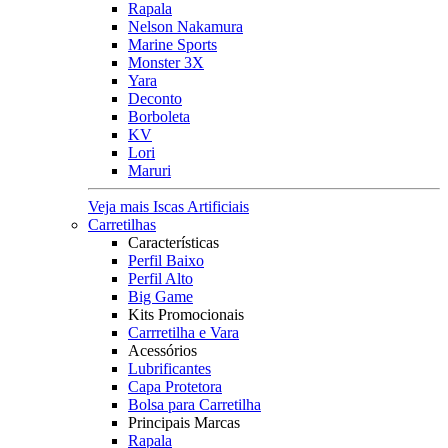
Rapala
Nelson Nakamura
Marine Sports
Monster 3X
Yara
Deconto
Borboleta
KV
Lori
Maruri
Veja mais Iscas Artificiais
Carretilhas
Características
Perfil Baixo
Perfil Alto
Big Game
Kits Promocionais
Carrretilha e Vara
Acessórios
Lubrificantes
Capa Protetora
Bolsa para Carretilha
Principais Marcas
Rapala