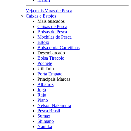
Maruri
Veja mais Varas de Pesca
Caixas e Estojos
Mais buscados
Caixas de Pesca
Bolsas de Pesca
Mochilas de Pesca
Estojo
Bolsa porta Carretilhas
Desembarcado
Bolsa Tiracolo
Pochete
Utilitário
Porta Empate
Principais Marcas
Albatroz
Jogá
Raju
Plano
Nelson Nakamura
Pesca Brasil
Sumax
Shimano
Nautika