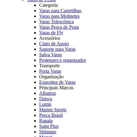
Categoria
Varas para Carretilhas
Varas para Molinetes
Varas Telescópica
Varas Pesca de Praia
Varas de Fly
Acessórios
Cinto de Apoio
Suporte para Varas
Salva Varas
Protetores e organizador
Transporte
Porta Varas
Organização
Expositor de Varas
Principais Marcas
Albatroz
Daiwa
Lumis
Marine Sports
Pesca Brasil
Rapala
Saint Plus
Shimano