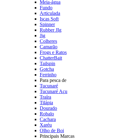
Meia-água
Fundo
Articulada
Iscas Soft
Spinner
Rubber JIg
Jig
Colheres
Camarão
Frogs e Ratos
ChatterBait
Tailspin
Gotcha
Ferrinho
Para pesca de
Tucunaré
Tucunaré Açu
Traíra
Tilápia
Dourado
Robalo
Cachara
Xaréu
Olho de Boi
Principais Marcas