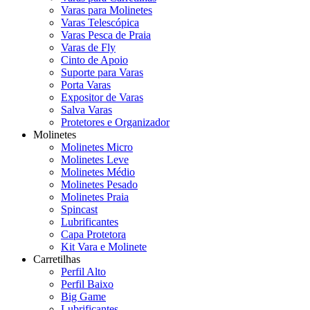
Varas para Molinetes
Varas Telescópica
Varas Pesca de Praia
Varas de Fly
Cinto de Apoio
Suporte para Varas
Porta Varas
Expositor de Varas
Salva Varas
Protetores e Organizador
Molinetes
Molinetes Micro
Molinetes Leve
Molinetes Médio
Molinetes Pesado
Molinetes Praia
Spincast
Lubrificantes
Capa Protetora
Kit Vara e Molinete
Carretilhas
Perfil Alto
Perfil Baixo
Big Game
Lubrificantes