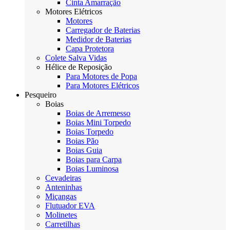
Cinta Amarração
Motores Elétricos
Motores
Carregador de Baterias
Medidor de Baterias
Capa Protetora
Colete Salva Vidas
Hélice de Reposição
Para Motores de Popa
Para Motores Elétricos
Pesqueiro
Boias
Boias de Arremesso
Boias Mini Torpedo
Boias Torpedo
Boias Pão
Boias Guia
Boias para Carpa
Boias Luminosa
Cevadeiras
Anteninhas
Miçangas
Flutuador EVA
Molinetes
Carretilhas