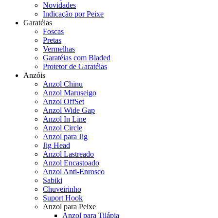
Novidades
Indicação por Peixe
Garatéias
Foscas
Pretas
Vermelhas
Garatéias com Bladed
Protetor de Garatéias
Anzóis
Anzol Chinu
Anzol Maruseigo
Anzol OffSet
Anzol Wide Gap
Anzol In Line
Anzol Circle
Anzol para Jig
Jig Head
Anzol Lastreado
Anzol Encastoado
Anzol Anti-Enrosco
Sabiki
Chuveirinho
Suport Hook
Anzol para Peixe
Anzol para Tilápia