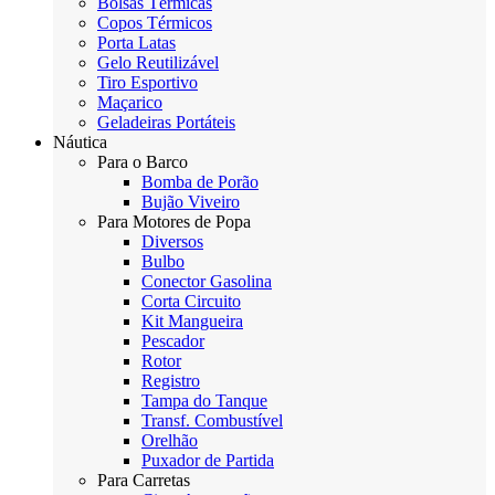
Bolsas Térmicas
Copos Térmicos
Porta Latas
Gelo Reutilizável
Tiro Esportivo
Maçarico
Geladeiras Portáteis
Náutica
Para o Barco
Bomba de Porão
Bujão Viveiro
Para Motores de Popa
Diversos
Bulbo
Conector Gasolina
Corta Circuito
Kit Mangueira
Pescador
Rotor
Registro
Tampa do Tanque
Transf. Combustível
Orelhão
Puxador de Partida
Para Carretas