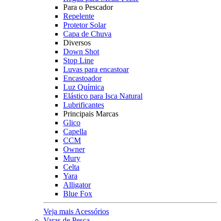
Para o Pescador
Repelente
Protetor Solar
Capa de Chuva
Diversos
Down Shot
Stop Line
Luvas para encastoar
Encastoador
Luz Química
Elástico para Isca Natural
Lubrificantes
Principais Marcas
Glico
Capella
CCM
Owner
Mury
Celta
Yara
Alligator
Blue Fox
Veja mais Acessórios
Varas de Pesca