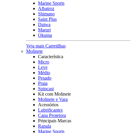
Marine Sports
Albatroz
Shimano
Saint Plus
Daiwa
Maruri
Okuma
Veja mais Carretilhas
Molinete
Característica
Micro
Leve
Médio
Pesado
Praia
Spincast
Kit com Molinete
Molinete e Vara
Acessórios
Lubrificantes
Capa Protetora
Principais Marcas
Rapala
Marine Sports