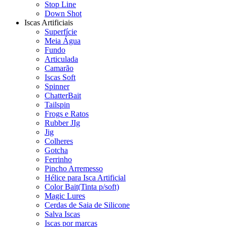
Stop Line
Down Shot
Iscas Artificiais
Superfície
Meia Água
Fundo
Articulada
Camarão
Iscas Soft
Spinner
ChatterBait
Tailspin
Frogs e Ratos
Rubber JIg
Jig
Colheres
Gotcha
Ferrinho
Pincho Arremesso
Hélice para Isca Artificial
Color Bait(Tinta p/soft)
Magic Lures
Cerdas de Saia de Silicone
Salva Iscas
Iscas por marcas