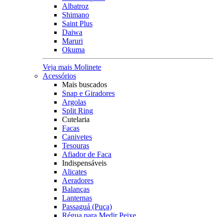
Albatroz
Shimano
Saint Plus
Daiwa
Maruri
Okuma
Veja mais Molinete
Acessórios
Mais buscados
Snap e Giradores
Argolas
Split Ring
Cutelaria
Facas
Canivetes
Tesouras
Afiador de Faca
Indispensáveis
Alicates
Aeradores
Balanças
Lanternas
Passaguá (Puça)
Régua para Medir Peixe