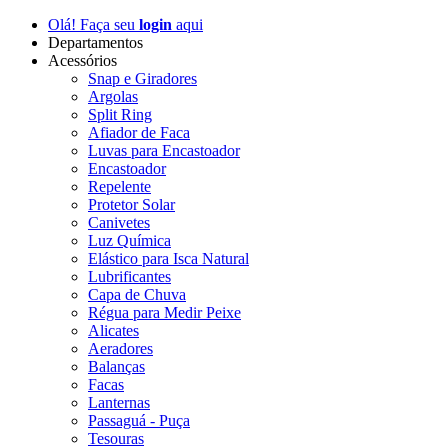
Olá! Faça seu
login
aqui
Departamentos
Acessórios
Snap e Giradores
Argolas
Split Ring
Afiador de Faca
Luvas para Encastoador
Encastoador
Repelente
Protetor Solar
Canivetes
Luz Química
Elástico para Isca Natural
Lubrificantes
Capa de Chuva
Régua para Medir Peixe
Alicates
Aeradores
Balanças
Facas
Lanternas
Passaguá - Puça
Tesouras