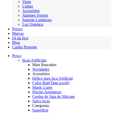
Varas
Linhas
Acessórios
Alarmes Sonoro
Suporte Luminoso
Luz Quimica
Peixes
Marcas
IA da Isca
Blog
Cartão Presente
Pesca
Iscas Artificiais
Mais Buscados
Novidades
Acessórios
Hélice para Isca Artificial
Color Bait(Tinta p/soft)
Magic Lures
Pincho Arremesso
Cerdas de Saia de Silicone
Salva Iscas
Categorias
Superfície