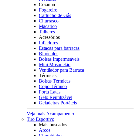
Cozinha
Fogareiro
Cartucho de Gás
Churrasco
Maçarico
Talheres
Acessórios
Infladores
Estacas para barracas
Binóculos
Bolsas Impermeáveis
Mini Mosquetão
Ventilador para Barraca
Térmicas
Bolsas Térmicas
Copo Térmico
Porta Latas
Gelo Reutilizável
Geladeiras Portáteis
Veja mais Acampamento
Tiro Esportivo
Mais buscados
Arcos
Chumbinhos