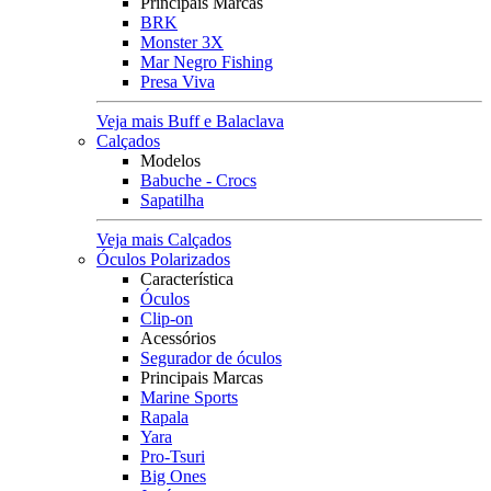
Principais Marcas
BRK
Monster 3X
Mar Negro Fishing
Presa Viva
Veja mais Buff e Balaclava
Calçados
Modelos
Babuche - Crocs
Sapatilha
Veja mais Calçados
Óculos Polarizados
Característica
Óculos
Clip-on
Acessórios
Segurador de óculos
Principais Marcas
Marine Sports
Rapala
Yara
Pro-Tsuri
Big Ones