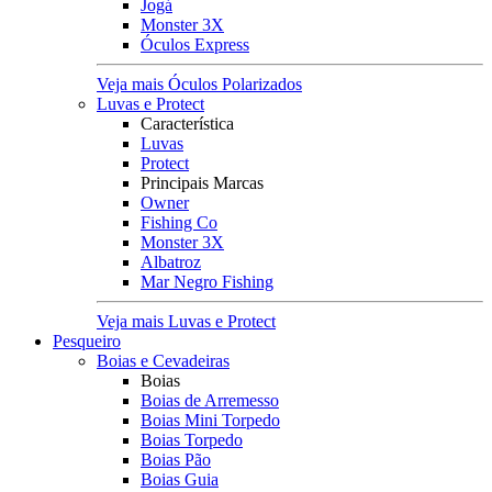
Jogá
Monster 3X
Óculos Express
Veja mais Óculos Polarizados
Luvas e Protect
Característica
Luvas
Protect
Principais Marcas
Owner
Fishing Co
Monster 3X
Albatroz
Mar Negro Fishing
Veja mais Luvas e Protect
Pesqueiro
Boias e Cevadeiras
Boias
Boias de Arremesso
Boias Mini Torpedo
Boias Torpedo
Boias Pão
Boias Guia