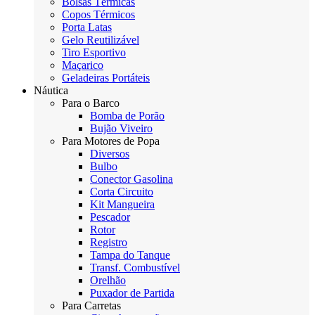
Bolsas Térmicas
Copos Térmicos
Porta Latas
Gelo Reutilizável
Tiro Esportivo
Maçarico
Geladeiras Portáteis
Náutica
Para o Barco
Bomba de Porão
Bujão Viveiro
Para Motores de Popa
Diversos
Bulbo
Conector Gasolina
Corta Circuito
Kit Mangueira
Pescador
Rotor
Registro
Tampa do Tanque
Transf. Combustível
Orelhão
Puxador de Partida
Para Carretas