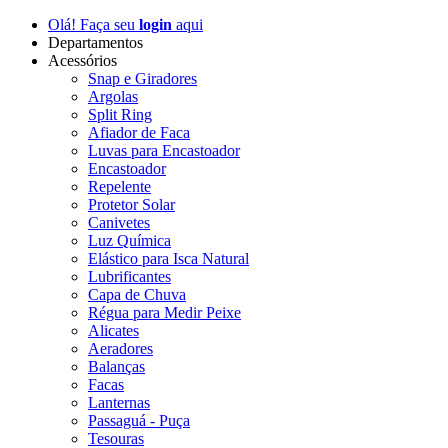
Olá! Faça seu
login
aqui
Departamentos
Acessórios
Snap e Giradores
Argolas
Split Ring
Afiador de Faca
Luvas para Encastoador
Encastoador
Repelente
Protetor Solar
Canivetes
Luz Química
Elástico para Isca Natural
Lubrificantes
Capa de Chuva
Régua para Medir Peixe
Alicates
Aeradores
Balanças
Facas
Lanternas
Passaguá - Puça
Tesouras