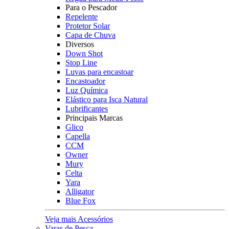
Para o Pescador
Repelente
Protetor Solar
Capa de Chuva
Diversos
Down Shot
Stop Line
Luvas para encastoar
Encastoador
Luz Química
Elástico para Isca Natural
Lubrificantes
Principais Marcas
Glico
Capella
CCM
Owner
Mury
Celta
Yara
Alligator
Blue Fox
Veja mais Acessórios
Varas de Pesca