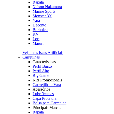
Rapala
Nelson Nakamura
Marine Sports
Monster 3X
Yara
Deconto
Borboleta
KV
Lori
Maruri
Veja mais Iscas Artificiais
Carretilhas
Características
Perfil Baixo
Perfil Alto
Big Game
Kits Promocionais
Carrretilha e Vara
Acessórios
Lubrificantes
Capa Protetora
Bolsa para Carretilha
Principais Marcas
Rapala