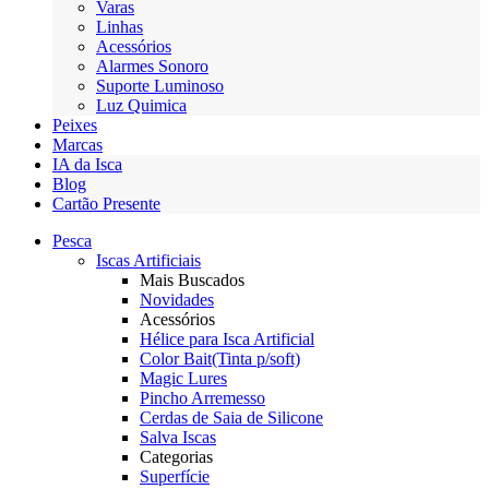
Varas
Linhas
Acessórios
Alarmes Sonoro
Suporte Luminoso
Luz Quimica
Peixes
Marcas
IA da Isca
Blog
Cartão Presente
Pesca
Iscas Artificiais
Mais Buscados
Novidades
Acessórios
Hélice para Isca Artificial
Color Bait(Tinta p/soft)
Magic Lures
Pincho Arremesso
Cerdas de Saia de Silicone
Salva Iscas
Categorias
Superfície