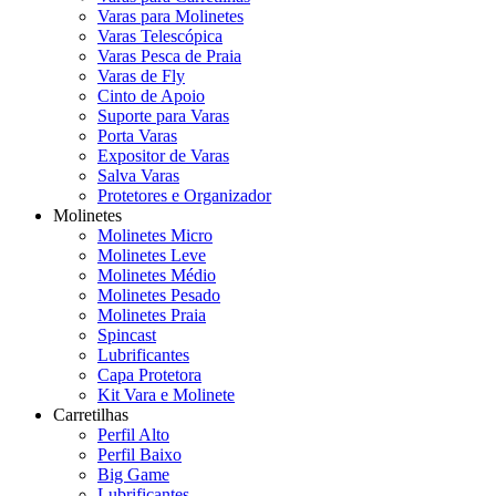
Varas para Molinetes
Varas Telescópica
Varas Pesca de Praia
Varas de Fly
Cinto de Apoio
Suporte para Varas
Porta Varas
Expositor de Varas
Salva Varas
Protetores e Organizador
Molinetes
Molinetes Micro
Molinetes Leve
Molinetes Médio
Molinetes Pesado
Molinetes Praia
Spincast
Lubrificantes
Capa Protetora
Kit Vara e Molinete
Carretilhas
Perfil Alto
Perfil Baixo
Big Game
Lubrificantes