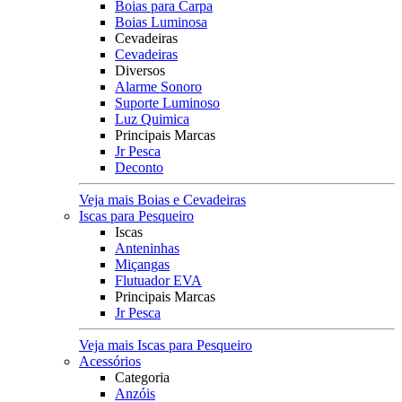
Boias para Carpa
Boias Luminosa
Cevadeiras
Cevadeiras
Diversos
Alarme Sonoro
Suporte Luminoso
Luz Quimica
Principais Marcas
Jr Pesca
Deconto
Veja mais Boias e Cevadeiras
Iscas para Pesqueiro
Iscas
Anteninhas
Miçangas
Flutuador EVA
Principais Marcas
Jr Pesca
Veja mais Iscas para Pesqueiro
Acessórios
Categoria
Anzóis