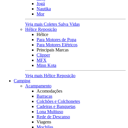
Jogá
Nautika
Mor
Veja mais Coletes Salva Vidas
Hélice Reposição
Hélice
Para Motores de Popa
Para Motores Elétricos
Principais Marcas
Clipper
MFX
Minn Kota
Veja mais Hélice Reposição
Camping
Acampamento
Acomodações
Barracas
Colchões e Colchonetes
Cadeiras e Banquetas
Lona Multiuso
Rede de Descanso
Viagens
Mochilas