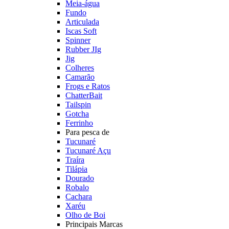
Meia-água
Fundo
Articulada
Iscas Soft
Spinner
Rubber JIg
Jig
Colheres
Camarão
Frogs e Ratos
ChatterBait
Tailspin
Gotcha
Ferrinho
Para pesca de
Tucunaré
Tucunaré Açu
Traíra
Tilápia
Dourado
Robalo
Cachara
Xaréu
Olho de Boi
Principais Marcas