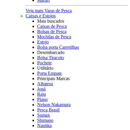
Maruri
Veja mais Varas de Pesca
Caixas e Estojos
Mais buscados
Caixas de Pesca
Bolsas de Pesca
Mochilas de Pesca
Estojo
Bolsa porta Carretilhas
Desembarcado
Bolsa Tiracolo
Pochete
Utilitário
Porta Empate
Principais Marcas
Albatroz
Jogá
Raju
Plano
Nelson Nakamura
Pesca Brasil
Sumax
Shimano
Nautika