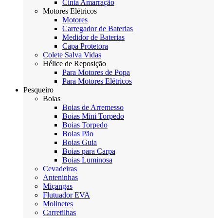
Cinta Amarração
Motores Elétricos
Motores
Carregador de Baterias
Medidor de Baterias
Capa Protetora
Colete Salva Vidas
Hélice de Reposição
Para Motores de Popa
Para Motores Elétricos
Pesqueiro
Boias
Boias de Arremesso
Boias Mini Torpedo
Boias Torpedo
Boias Pão
Boias Guia
Boias para Carpa
Boias Luminosa
Cevadeiras
Anteninhas
Miçangas
Flutuador EVA
Molinetes
Carretilhas