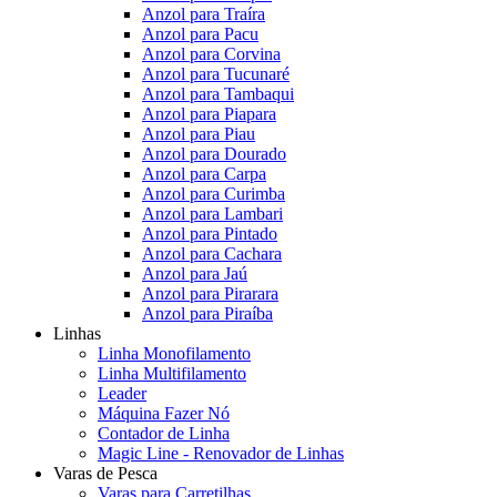
Anzol para Traíra
Anzol para Pacu
Anzol para Corvina
Anzol para Tucunaré
Anzol para Tambaqui
Anzol para Piapara
Anzol para Piau
Anzol para Dourado
Anzol para Carpa
Anzol para Curimba
Anzol para Lambari
Anzol para Pintado
Anzol para Cachara
Anzol para Jaú
Anzol para Pirarara
Anzol para Piraíba
Linhas
Linha Monofilamento
Linha Multifilamento
Leader
Máquina Fazer Nó
Contador de Linha
Magic Line - Renovador de Linhas
Varas de Pesca
Varas para Carretilhas