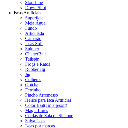
Stop Line
Down Shot
Iscas Artificiais
Superfície
Meia Água
Fundo
Articulada
Camarão
Iscas Soft
Spinner
ChatterBait
Tailspin
Frogs e Ratos
Rubber JIg
Jig
Colheres
Gotcha
Ferrinho
Pincho Arremesso
Hélice para Isca Artificial
Color Bait(Tinta p/soft)
Magic Lures
Cerdas de Saia de Silicone
Salva Iscas
Iscas por marcas