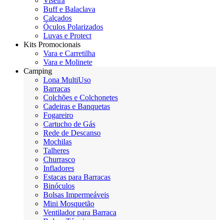
Viseira
Buff e Balaclava
Calçados
Óculos Polarizados
Luvas e Protect
Kits Promocionais
Vara e Carretilha
Vara e Molinete
Camping
Lona MultiUso
Barracas
Colchões e Colchonetes
Cadeiras e Banquetas
Fogareiro
Cartucho de Gás
Rede de Descanso
Mochilas
Talheres
Churrasco
Infladores
Estacas para Barracas
Binóculos
Bolsas Impermeáveis
Mini Mosquetão
Ventilador para Barraca