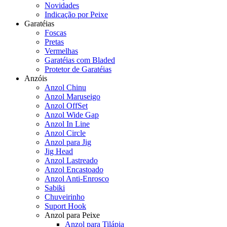
Novidades
Indicação por Peixe
Garatéias
Foscas
Pretas
Vermelhas
Garatéias com Bladed
Protetor de Garatéias
Anzóis
Anzol Chinu
Anzol Maruseigo
Anzol OffSet
Anzol Wide Gap
Anzol In Line
Anzol Circle
Anzol para Jig
Jig Head
Anzol Lastreado
Anzol Encastoado
Anzol Anti-Enrosco
Sabiki
Chuveirinho
Suport Hook
Anzol para Peixe
Anzol para Tilápia