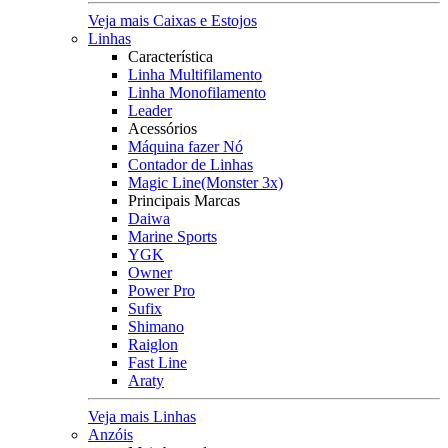
Veja mais Caixas e Estojos
Linhas
Característica
Linha Multifilamento
Linha Monofilamento
Leader
Acessórios
Máquina fazer Nó
Contador de Linhas
Magic Line(Monster 3x)
Principais Marcas
Daiwa
Marine Sports
YGK
Owner
Power Pro
Sufix
Shimano
Raiglon
Fast Line
Araty
Veja mais Linhas
Anzóis