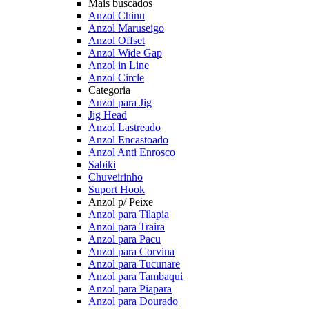
Mais buscados
Anzol Chinu
Anzol Maruseigo
Anzol Offset
Anzol Wide Gap
Anzol in Line
Anzol Circle
Categoria
Anzol para Jig
Jig Head
Anzol Lastreado
Anzol Encastoado
Anzol Anti Enrosco
Sabiki
Chuveirinho
Suport Hook
Anzol p/ Peixe
Anzol para Tilapia
Anzol para Traira
Anzol para Pacu
Anzol para Corvina
Anzol para Tucunare
Anzol para Tambaqui
Anzol para Piapara
Anzol para Dourado