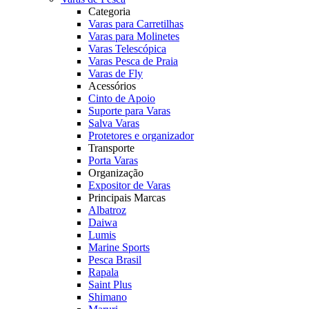
Categoria
Varas para Carretilhas
Varas para Molinetes
Varas Telescópica
Varas Pesca de Praia
Varas de Fly
Acessórios
Cinto de Apoio
Suporte para Varas
Salva Varas
Protetores e organizador
Transporte
Porta Varas
Organização
Expositor de Varas
Principais Marcas
Albatroz
Daiwa
Lumis
Marine Sports
Pesca Brasil
Rapala
Saint Plus
Shimano