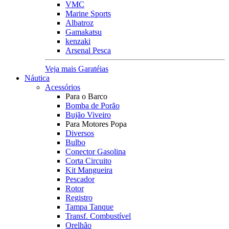
VMC
Marine Sports
Albatroz
Gamakatsu
kenzaki
Arsenal Pesca
Veja mais Garatéias
Náutica
Acessórios
Para o Barco
Bomba de Porão
Bujão Viveiro
Para Motores Popa
Diversos
Bulbo
Conector Gasolina
Corta Circuito
Kit Mangueira
Pescador
Rotor
Registro
Tampa Tanque
Transf. Combustível
Orelhão