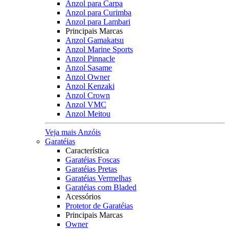
Anzol para Carpa
Anzol para Curimba
Anzol para Lambari
Principais Marcas
Anzol Gamakatsu
Anzol Marine Sports
Anzol Pinnacle
Anzol Sasame
Anzol Owner
Anzol Kenzaki
Anzol Crown
Anzol VMC
Anzol Meitou
Veja mais Anzóis
Garatéias
Característica
Garatéias Foscas
Garatéias Pretas
Garatéias Vermelhas
Garatéias com Bladed
Acessórios
Protetor de Garatéias
Principais Marcas
Owner