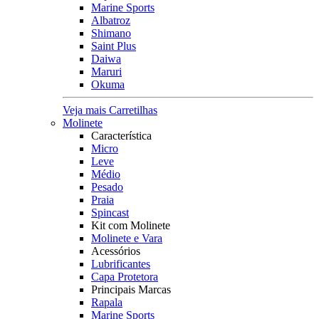
Marine Sports
Albatroz
Shimano
Saint Plus
Daiwa
Maruri
Okuma
Veja mais Carretilhas
Molinete
Característica
Micro
Leve
Médio
Pesado
Praia
Spincast
Kit com Molinete
Molinete e Vara
Acessórios
Lubrificantes
Capa Protetora
Principais Marcas
Rapala
Marine Sports