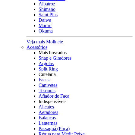
Albatroz
Shimano
Saint Plus
Daiwa
Maruri
Okuma
Veja mais Molinete
Acessórios
Mais buscados
Snap e Giradores
Argolas
Split Ring
Cutelaria
Facas
Canivetes
Tesouras
Afiador de Faca
Indispensáveis
Alicates
Aeradores
Balanças
Lanternas
Passaguá (Puça)
Régua para Medir Peixe