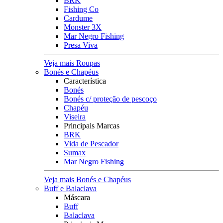
BRK
Fishing Co
Cardume
Monster 3X
Mar Negro Fishing
Presa Viva
Veja mais Roupas
Bonés e Chapéus
Característica
Bonés
Bonés c/ proteção de pescoço
Chapéu
Viseira
Principais Marcas
BRK
Vida de Pescador
Sumax
Mar Negro Fishing
Veja mais Bonés e Chapéus
Buff e Balaclava
Máscara
Buff
Balaclava