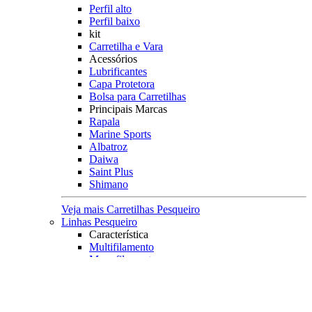
Perfil alto
Perfil baixo
kit
Carretilha e Vara
Acessórios
Lubrificantes
Capa Protetora
Bolsa para Carretilhas
Principais Marcas
Rapala
Marine Sports
Albatroz
Daiwa
Saint Plus
Shimano
Veja mais Carretilhas Pesqueiro
Linhas Pesqueiro
Característica
Multifilamento
Monofilamento
Leader
Acessórios
Máquina fazer Nó
Contador de Linhas