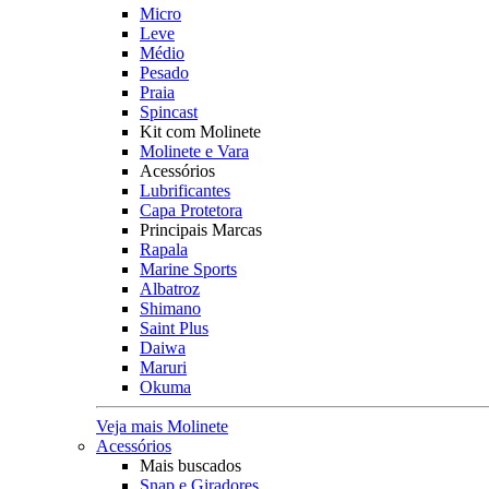
Micro
Leve
Médio
Pesado
Praia
Spincast
Kit com Molinete
Molinete e Vara
Acessórios
Lubrificantes
Capa Protetora
Principais Marcas
Rapala
Marine Sports
Albatroz
Shimano
Saint Plus
Daiwa
Maruri
Okuma
Veja mais Molinete
Acessórios
Mais buscados
Snap e Giradores