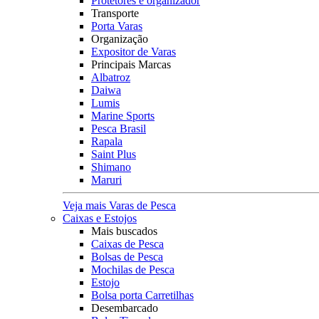
Protetores e organizador
Transporte
Porta Varas
Organização
Expositor de Varas
Principais Marcas
Albatroz
Daiwa
Lumis
Marine Sports
Pesca Brasil
Rapala
Saint Plus
Shimano
Maruri
Veja mais Varas de Pesca
Caixas e Estojos
Mais buscados
Caixas de Pesca
Bolsas de Pesca
Mochilas de Pesca
Estojo
Bolsa porta Carretilhas
Desembarcado