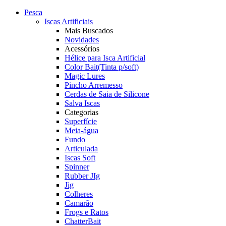
Pesca
Iscas Artificiais
Mais Buscados
Novidades
Acessórios
Hélice para Isca Artificial
Color Bait(Tinta p/soft)
Magic Lures
Pincho Arremesso
Cerdas de Saia de Silicone
Salva Iscas
Categorias
Superfície
Meia-água
Fundo
Articulada
Iscas Soft
Spinner
Rubber JIg
Jig
Colheres
Camarão
Frogs e Ratos
ChatterBait