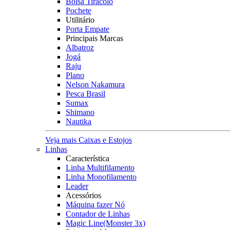
Bolsa Tiracolo
Pochete
Utilitário
Porta Empate
Principais Marcas
Albatroz
Jogá
Raju
Plano
Nelson Nakamura
Pesca Brasil
Sumax
Shimano
Nautika
Veja mais Caixas e Estojos
Linhas
Característica
Linha Multifilamento
Linha Monofilamento
Leader
Acessórios
Máquina fazer Nó
Contador de Linhas
Magic Line(Monster 3x)