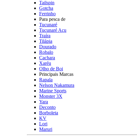
Tailspin
Gotcha
Ferrinho
Para pesca de
Tucunaré
Tucunaré Açu
Traíra
Tilápia
Dourado
Robalo
Cachara
Xaréu
Olho de Boi
Principais Marcas
Rapala
Nelson Nakamura
Marine Sports
Monster 3X
Yara
Deconto
Borboleta
KV
Lori
Maruri