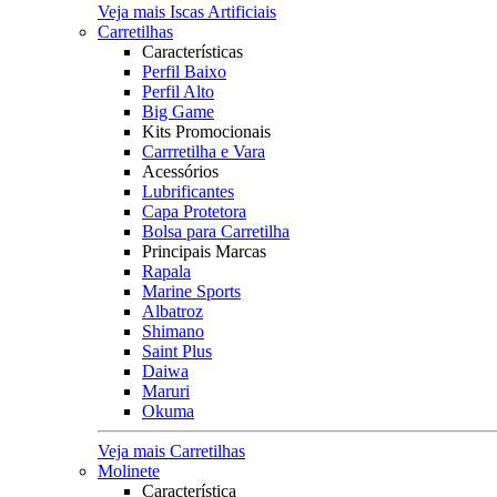
Veja mais Iscas Artificiais
Carretilhas
Características
Perfil Baixo
Perfil Alto
Big Game
Kits Promocionais
Carrretilha e Vara
Acessórios
Lubrificantes
Capa Protetora
Bolsa para Carretilha
Principais Marcas
Rapala
Marine Sports
Albatroz
Shimano
Saint Plus
Daiwa
Maruri
Okuma
Veja mais Carretilhas
Molinete
Característica