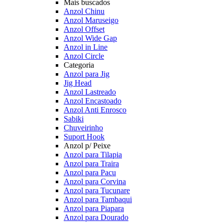
Mais buscados
Anzol Chinu
Anzol Maruseigo
Anzol Offset
Anzol Wide Gap
Anzol in Line
Anzol Circle
Categoria
Anzol para Jig
Jig Head
Anzol Lastreado
Anzol Encastoado
Anzol Anti Enrosco
Sabiki
Chuveirinho
Suport Hook
Anzol p/ Peixe
Anzol para Tilapia
Anzol para Traira
Anzol para Pacu
Anzol para Corvina
Anzol para Tucunare
Anzol para Tambaqui
Anzol para Piapara
Anzol para Dourado