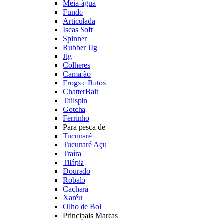
Meia-água
Fundo
Articulada
Iscas Soft
Spinner
Rubber JIg
Jig
Colheres
Camarão
Frogs e Ratos
ChatterBait
Tailspin
Gotcha
Ferrinho
Para pesca de
Tucunaré
Tucunaré Açu
Traíra
Tilápia
Dourado
Robalo
Cachara
Xaréu
Olho de Boi
Principais Marcas