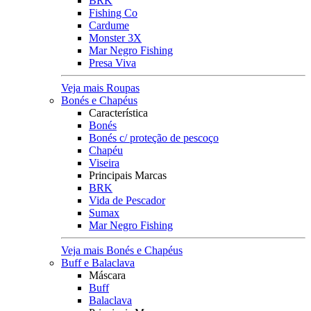
BRK
Fishing Co
Cardume
Monster 3X
Mar Negro Fishing
Presa Viva
Veja mais Roupas
Bonés e Chapéus
Característica
Bonés
Bonés c/ proteção de pescoço
Chapéu
Viseira
Principais Marcas
BRK
Vida de Pescador
Sumax
Mar Negro Fishing
Veja mais Bonés e Chapéus
Buff e Balaclava
Máscara
Buff
Balaclava