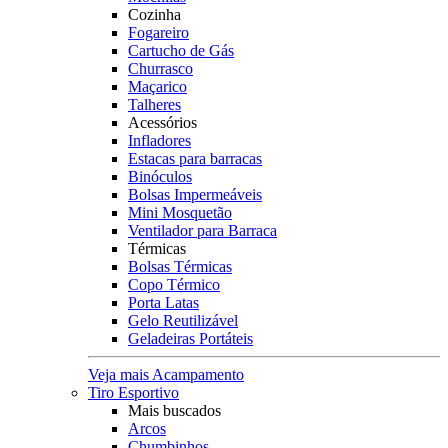
Cozinha
Fogareiro
Cartucho de Gás
Churrasco
Maçarico
Talheres
Acessórios
Infladores
Estacas para barracas
Binóculos
Bolsas Impermeáveis
Mini Mosquetão
Ventilador para Barraca
Térmicas
Bolsas Térmicas
Copo Térmico
Porta Latas
Gelo Reutilizável
Geladeiras Portáteis
Veja mais Acampamento
Tiro Esportivo
Mais buscados
Arcos
Chumbinhos