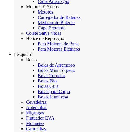
Cinta Amarração
Motores Elétricos
Motores
Carregador de Baterias
Medidor de Baterias
Capa Protetora
Colete Salva Vidas
Hélice de Reposição
Para Motores de Popa
Para Motores Elétricos
Pesqueiro
Boias
Boias de Arremesso
Boias Mini Torpedo
Boias Torpedo
Boias Pão
Boias Guia
Boias para Carpa
Boias Luminosa
Cevadeiras
Anteninhas
Miçangas
Flutuador EVA
Molinetes
Carretilhas