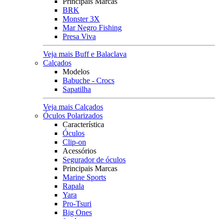
Principais Marcas
BRK
Monster 3X
Mar Negro Fishing
Presa Viva
Veja mais Buff e Balaclava
Calçados
Modelos
Babuche - Crocs
Sapatilha
Veja mais Calçados
Óculos Polarizados
Característica
Óculos
Clip-on
Acessórios
Segurador de óculos
Principais Marcas
Marine Sports
Rapala
Yara
Pro-Tsuri
Big Ones