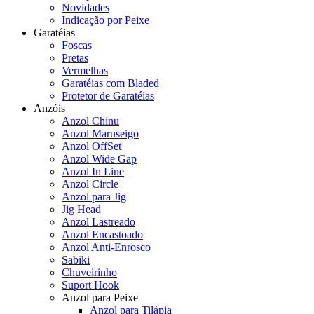
Novidades
Indicação por Peixe
Garatéias
Foscas
Pretas
Vermelhas
Garatéias com Bladed
Protetor de Garatéias
Anzóis
Anzol Chinu
Anzol Maruseigo
Anzol OffSet
Anzol Wide Gap
Anzol In Line
Anzol Circle
Anzol para Jig
Jig Head
Anzol Lastreado
Anzol Encastoado
Anzol Anti-Enrosco
Sabiki
Chuveirinho
Suport Hook
Anzol para Peixe
Anzol para Tilápia