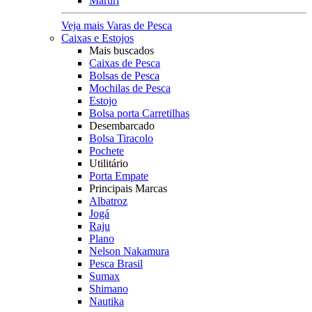
Maruri
Veja mais Varas de Pesca
Caixas e Estojos
Mais buscados
Caixas de Pesca
Bolsas de Pesca
Mochilas de Pesca
Estojo
Bolsa porta Carretilhas
Desembarcado
Bolsa Tiracolo
Pochete
Utilitário
Porta Empate
Principais Marcas
Albatroz
Jogá
Raju
Plano
Nelson Nakamura
Pesca Brasil
Sumax
Shimano
Nautika