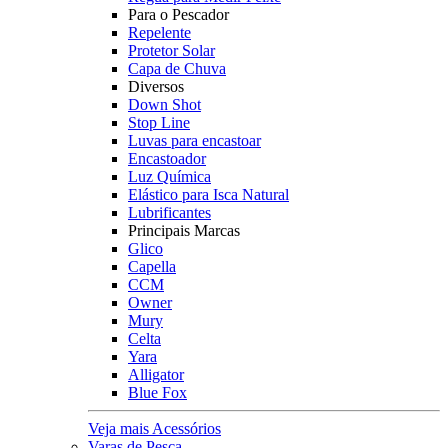
Para o Pescador
Repelente
Protetor Solar
Capa de Chuva
Diversos
Down Shot
Stop Line
Luvas para encastoar
Encastoador
Luz Química
Elástico para Isca Natural
Lubrificantes
Principais Marcas
Glico
Capella
CCM
Owner
Mury
Celta
Yara
Alligator
Blue Fox
Veja mais Acessórios
Varas de Pesca