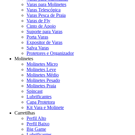
Varas para Molinetes
Varas Telescópica
Varas Pesca de Praia
Varas de Fly
Cinto de Apoio
Suporte para Varas
Porta Varas
Expositor de Varas
Salva Varas
Protetores e Organizador
Molinetes
Molinetes Micro
Molinetes Leve
Molinetes Médio
Molinetes Pesado
Molinetes Praia
Spincast
Lubrificantes
Capa Protetora
Kit Vara e Molinete
Carretilhas
Perfil Alto
Perfil Baixo
Big Game
Lubrificantes