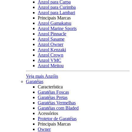
Anzol para Carpa
Anzol para Curimba
Anzol para Lambari
Principais Marcas
Anzol Gamakatsu
Anzol Marine Sports
Anzol Pinnacle
Anzol Sasame
Anzol Owner
Anzol Kenzaki
Anzol Crown
Anzol VMC
Anzol Meitou
Veja mais Anzóis
Garatéias
Característica
Garatéias Foscas
Garatéias Pretas
Garatéias Vermelhas
Garatéias com Bladed
Acessórios
Protetor de Garatéias
Principais Marcas
Owner