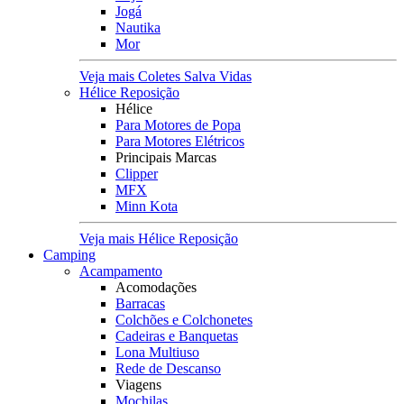
Jogá
Nautika
Mor
Veja mais Coletes Salva Vidas
Hélice Reposição
Hélice
Para Motores de Popa
Para Motores Elétricos
Principais Marcas
Clipper
MFX
Minn Kota
Veja mais Hélice Reposição
Camping
Acampamento
Acomodações
Barracas
Colchões e Colchonetes
Cadeiras e Banquetas
Lona Multiuso
Rede de Descanso
Viagens
Mochilas