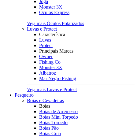
Jogá
Monster 3X
Óculos Express
Veja mais Óculos Polarizados
Luvas e Protect
Característica
Luvas
Protect
Principais Marcas
Owner
Fishing Co
Monster 3X
Albatroz
Mar Negro Fishing
Veja mais Luvas e Protect
Pesqueiro
Boias e Cevadeiras
Boias
Boias de Arremesso
Boias Mini Torpedo
Boias Torpedo
Boias Pão
Boias Guia