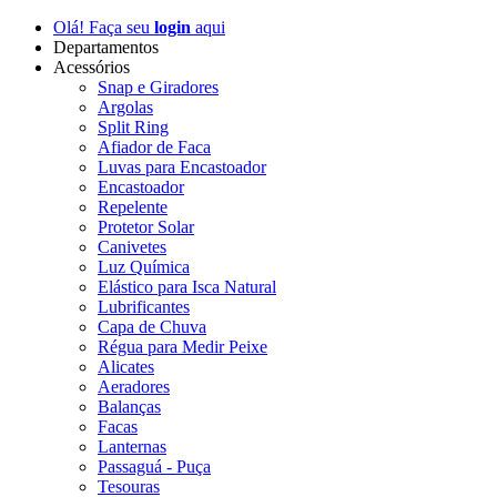
Olá! Faça seu
login
aqui
Departamentos
Acessórios
Snap e Giradores
Argolas
Split Ring
Afiador de Faca
Luvas para Encastoador
Encastoador
Repelente
Protetor Solar
Canivetes
Luz Química
Elástico para Isca Natural
Lubrificantes
Capa de Chuva
Régua para Medir Peixe
Alicates
Aeradores
Balanças
Facas
Lanternas
Passaguá - Puça
Tesouras