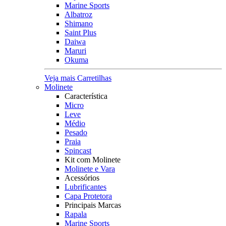
Marine Sports
Albatroz
Shimano
Saint Plus
Daiwa
Maruri
Okuma
Veja mais Carretilhas
Molinete
Característica
Micro
Leve
Médio
Pesado
Praia
Spincast
Kit com Molinete
Molinete e Vara
Acessórios
Lubrificantes
Capa Protetora
Principais Marcas
Rapala
Marine Sports