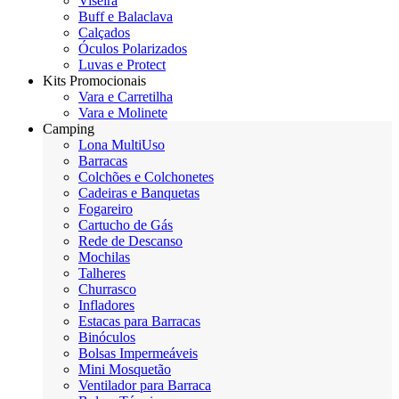
Viseira
Buff e Balaclava
Calçados
Óculos Polarizados
Luvas e Protect
Kits Promocionais
Vara e Carretilha
Vara e Molinete
Camping
Lona MultiUso
Barracas
Colchões e Colchonetes
Cadeiras e Banquetas
Fogareiro
Cartucho de Gás
Rede de Descanso
Mochilas
Talheres
Churrasco
Infladores
Estacas para Barracas
Binóculos
Bolsas Impermeáveis
Mini Mosquetão
Ventilador para Barraca