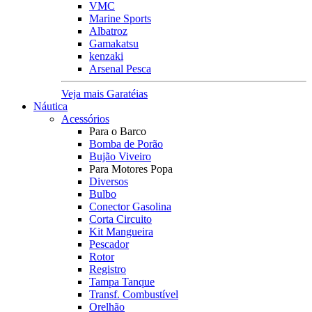
VMC
Marine Sports
Albatroz
Gamakatsu
kenzaki
Arsenal Pesca
Veja mais Garatéias
Náutica
Acessórios
Para o Barco
Bomba de Porão
Bujão Viveiro
Para Motores Popa
Diversos
Bulbo
Conector Gasolina
Corta Circuito
Kit Mangueira
Pescador
Rotor
Registro
Tampa Tanque
Transf. Combustível
Orelhão