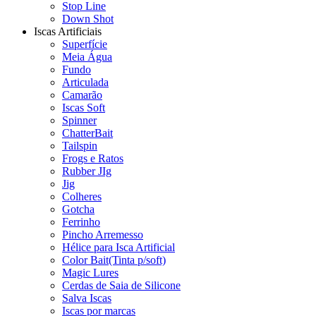
Stop Line
Down Shot
Iscas Artificiais
Superfície
Meia Água
Fundo
Articulada
Camarão
Iscas Soft
Spinner
ChatterBait
Tailspin
Frogs e Ratos
Rubber JIg
Jig
Colheres
Gotcha
Ferrinho
Pincho Arremesso
Hélice para Isca Artificial
Color Bait(Tinta p/soft)
Magic Lures
Cerdas de Saia de Silicone
Salva Iscas
Iscas por marcas