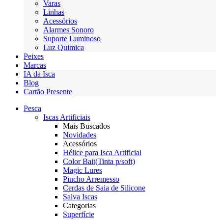
Varas
Linhas
Acessórios
Alarmes Sonoro
Suporte Luminoso
Luz Quimica
Peixes
Marcas
IA da Isca
Blog
Cartão Presente
Pesca
Iscas Artificiais
Mais Buscados
Novidades
Acessórios
Hélice para Isca Artificial
Color Bait(Tinta p/soft)
Magic Lures
Pincho Arremesso
Cerdas de Saia de Silicone
Salva Iscas
Categorias
Superfície