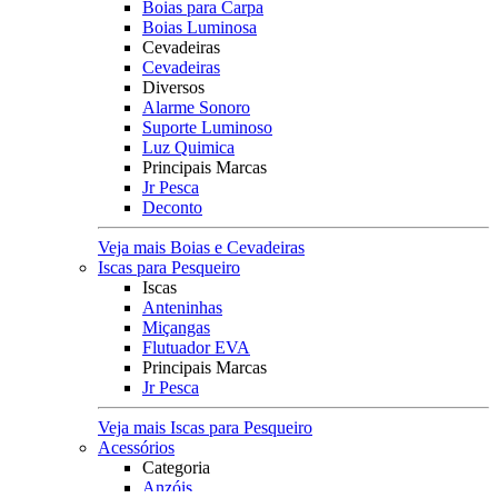
Boias para Carpa
Boias Luminosa
Cevadeiras
Cevadeiras
Diversos
Alarme Sonoro
Suporte Luminoso
Luz Quimica
Principais Marcas
Jr Pesca
Deconto
Veja mais Boias e Cevadeiras
Iscas para Pesqueiro
Iscas
Anteninhas
Miçangas
Flutuador EVA
Principais Marcas
Jr Pesca
Veja mais Iscas para Pesqueiro
Acessórios
Categoria
Anzóis