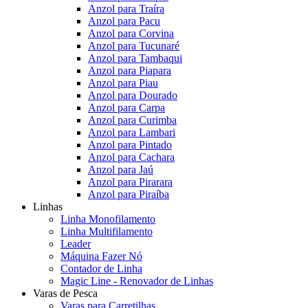
Anzol para Traíra
Anzol para Pacu
Anzol para Corvina
Anzol para Tucunaré
Anzol para Tambaqui
Anzol para Piapara
Anzol para Piau
Anzol para Dourado
Anzol para Carpa
Anzol para Curimba
Anzol para Lambari
Anzol para Pintado
Anzol para Cachara
Anzol para Jaú
Anzol para Pirarara
Anzol para Piraíba
Linhas
Linha Monofilamento
Linha Multifilamento
Leader
Máquina Fazer Nó
Contador de Linha
Magic Line - Renovador de Linhas
Varas de Pesca
Varas para Carretilhas