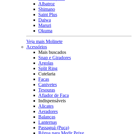
Albatroz
Shimano
Saint Plus
Daiwa
Maruri
Okuma
Veja mais Molinete
Acessórios
Mais buscados
Snap e Giradores
Argolas
Split Ring
Cutelaria
Facas
Canivetes
Tesouras
Afiador de Faca
Indispensáveis
Alicates
Aeradores
Balanças
Lanternas
Passaguá (Puça)
Régua para Medir Peixe