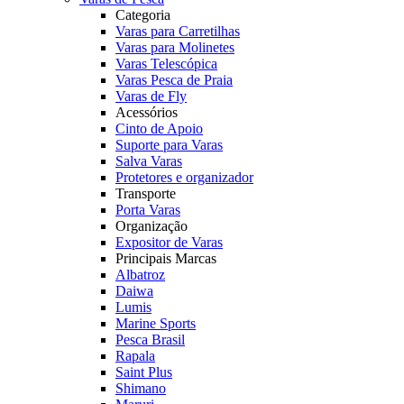
Categoria
Varas para Carretilhas
Varas para Molinetes
Varas Telescópica
Varas Pesca de Praia
Varas de Fly
Acessórios
Cinto de Apoio
Suporte para Varas
Salva Varas
Protetores e organizador
Transporte
Porta Varas
Organização
Expositor de Varas
Principais Marcas
Albatroz
Daiwa
Lumis
Marine Sports
Pesca Brasil
Rapala
Saint Plus
Shimano