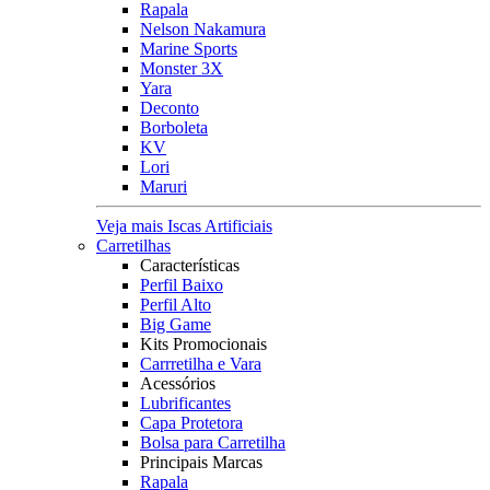
Rapala
Nelson Nakamura
Marine Sports
Monster 3X
Yara
Deconto
Borboleta
KV
Lori
Maruri
Veja mais Iscas Artificiais
Carretilhas
Características
Perfil Baixo
Perfil Alto
Big Game
Kits Promocionais
Carrretilha e Vara
Acessórios
Lubrificantes
Capa Protetora
Bolsa para Carretilha
Principais Marcas
Rapala