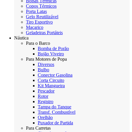
Bolsas Térmicas
Copos Térmicos
Porta Latas
Gelo Reutilizável
Tiro Esportivo
Maçarico
Geladeiras Portáteis
Náutica
Para o Barco
Bomba de Porão
Bujão Viveiro
Para Motores de Popa
Diversos
Bulbo
Conector Gasolina
Corta Circuito
Kit Mangueira
Pescador
Rotor
Registro
Tampa do Tanque
Transf. Combustível
Orelhão
Puxador de Partida
Para Carretas