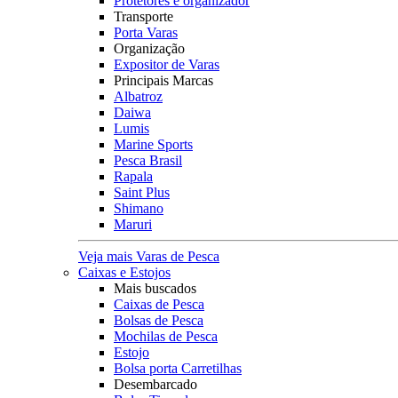
Protetores e organizador
Transporte
Porta Varas
Organização
Expositor de Varas
Principais Marcas
Albatroz
Daiwa
Lumis
Marine Sports
Pesca Brasil
Rapala
Saint Plus
Shimano
Maruri
Veja mais Varas de Pesca
Caixas e Estojos
Mais buscados
Caixas de Pesca
Bolsas de Pesca
Mochilas de Pesca
Estojo
Bolsa porta Carretilhas
Desembarcado