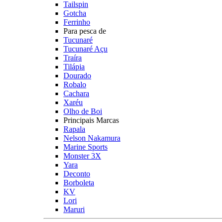
Tailspin
Gotcha
Ferrinho
Para pesca de
Tucunaré
Tucunaré Açu
Traíra
Tilápia
Dourado
Robalo
Cachara
Xaréu
Olho de Boi
Principais Marcas
Rapala
Nelson Nakamura
Marine Sports
Monster 3X
Yara
Deconto
Borboleta
KV
Lori
Maruri