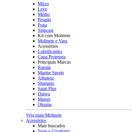
Micro
Leve
Médio
Pesado
Praia
Spincast
Kit com Molinete
Molinete e Vara
Acessórios
Lubrificantes
Capa Protetora
Principais Marcas
Rapala
Marine Sports
Albatroz
Shimano
Saint Plus
Daiwa
Maruri
Okuma
Veja mais Molinete
Acessórios
Mais buscados
Snap e Giradores