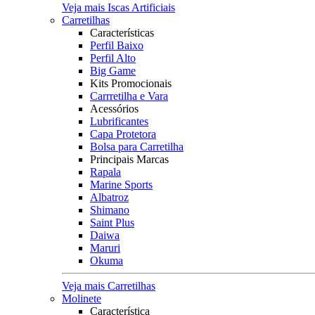
Veja mais Iscas Artificiais
Carretilhas
Características
Perfil Baixo
Perfil Alto
Big Game
Kits Promocionais
Carrretilha e Vara
Acessórios
Lubrificantes
Capa Protetora
Bolsa para Carretilha
Principais Marcas
Rapala
Marine Sports
Albatroz
Shimano
Saint Plus
Daiwa
Maruri
Okuma
Veja mais Carretilhas
Molinete
Característica