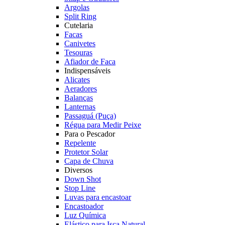
Argolas
Split Ring
Cutelaria
Facas
Canivetes
Tesouras
Afiador de Faca
Indispensáveis
Alicates
Aeradores
Balanças
Lanternas
Passaguá (Puça)
Régua para Medir Peixe
Para o Pescador
Repelente
Protetor Solar
Capa de Chuva
Diversos
Down Shot
Stop Line
Luvas para encastoar
Encastoador
Luz Química
Elástico para Isca Natural