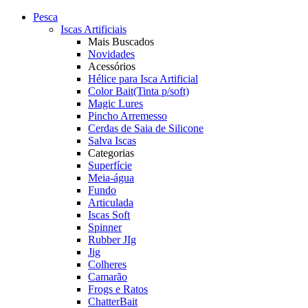
Pesca
Iscas Artificiais
Mais Buscados
Novidades
Acessórios
Hélice para Isca Artificial
Color Bait(Tinta p/soft)
Magic Lures
Pincho Arremesso
Cerdas de Saia de Silicone
Salva Iscas
Categorias
Superfície
Meia-água
Fundo
Articulada
Iscas Soft
Spinner
Rubber JIg
Jig
Colheres
Camarão
Frogs e Ratos
ChatterBait