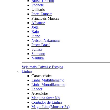
Bolsa Tiracolo
Pochete
Utilitário
Porta Empate
Principais Marcas
Albatroz
Jogá
Raju
Plano
Nelson Nakamura
Pesca Brasil
Sumax
Shimano
Nautika
Veja mais Caixas e Estojos
Linhas
Característica
Linha Multifilamento
Linha Monofilamento
Leader
Acessórios
Máquina fazer Nó
Contador de Linhas
Magic Line(Monster 3x)