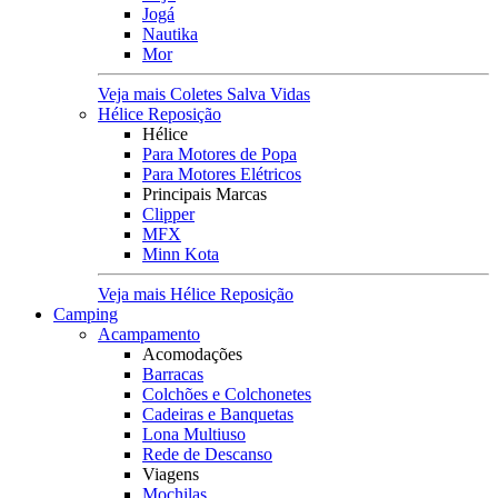
Jogá
Nautika
Mor
Veja mais Coletes Salva Vidas
Hélice Reposição
Hélice
Para Motores de Popa
Para Motores Elétricos
Principais Marcas
Clipper
MFX
Minn Kota
Veja mais Hélice Reposição
Camping
Acampamento
Acomodações
Barracas
Colchões e Colchonetes
Cadeiras e Banquetas
Lona Multiuso
Rede de Descanso
Viagens
Mochilas