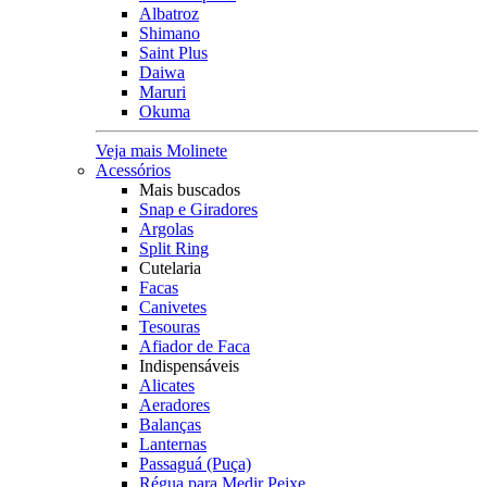
Albatroz
Shimano
Saint Plus
Daiwa
Maruri
Okuma
Veja mais Molinete
Acessórios
Mais buscados
Snap e Giradores
Argolas
Split Ring
Cutelaria
Facas
Canivetes
Tesouras
Afiador de Faca
Indispensáveis
Alicates
Aeradores
Balanças
Lanternas
Passaguá (Puça)
Régua para Medir Peixe