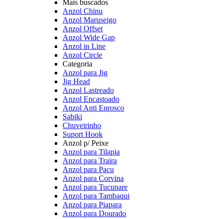
Mais buscados
Anzol Chinu
Anzol Maruseigo
Anzol Offset
Anzol Wide Gap
Anzol in Line
Anzol Circle
Categoria
Anzol para Jig
Jig Head
Anzol Lastreado
Anzol Encastoado
Anzol Anti Enrosco
Sabiki
Chuveirinho
Suport Hook
Anzol p/ Peixe
Anzol para Tilapia
Anzol para Traira
Anzol para Pacu
Anzol para Corvina
Anzol para Tucunare
Anzol para Tambaqui
Anzol para Piapara
Anzol para Dourado