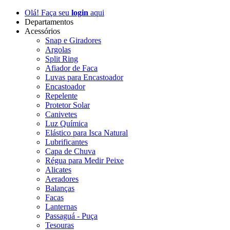
Olá! Faça seu
login
aqui
Departamentos
Acessórios
Snap e Giradores
Argolas
Split Ring
Afiador de Faca
Luvas para Encastoador
Encastoador
Repelente
Protetor Solar
Canivetes
Luz Química
Elástico para Isca Natural
Lubrificantes
Capa de Chuva
Régua para Medir Peixe
Alicates
Aeradores
Balanças
Facas
Lanternas
Passaguá - Puça
Tesouras