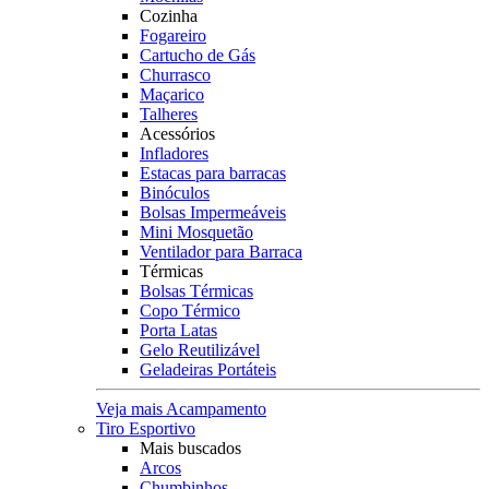
Cozinha
Fogareiro
Cartucho de Gás
Churrasco
Maçarico
Talheres
Acessórios
Infladores
Estacas para barracas
Binóculos
Bolsas Impermeáveis
Mini Mosquetão
Ventilador para Barraca
Térmicas
Bolsas Térmicas
Copo Térmico
Porta Latas
Gelo Reutilizável
Geladeiras Portáteis
Veja mais Acampamento
Tiro Esportivo
Mais buscados
Arcos
Chumbinhos