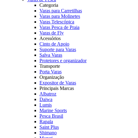
Categoria
Varas para Carretilhas
Varas para Molinetes
Varas Telescópica
Varas Pesca de Praia
Varas de Fly
Acessórios
Cinto de Apoio
Suporte para Varas
Salva Varas
Protetores e organizador
Transporte
Porta Varas
Organização
Expositor de Varas
Principais Marcas
Albatroz
Daiwa
Lumis
Marine Sports
Pesca Brasil
Rapala
Saint Plus
Shimano