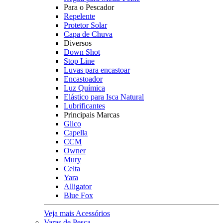
Para o Pescador
Repelente
Protetor Solar
Capa de Chuva
Diversos
Down Shot
Stop Line
Luvas para encastoar
Encastoador
Luz Química
Elástico para Isca Natural
Lubrificantes
Principais Marcas
Glico
Capella
CCM
Owner
Mury
Celta
Yara
Alligator
Blue Fox
Veja mais Acessórios
Varas de Pesca