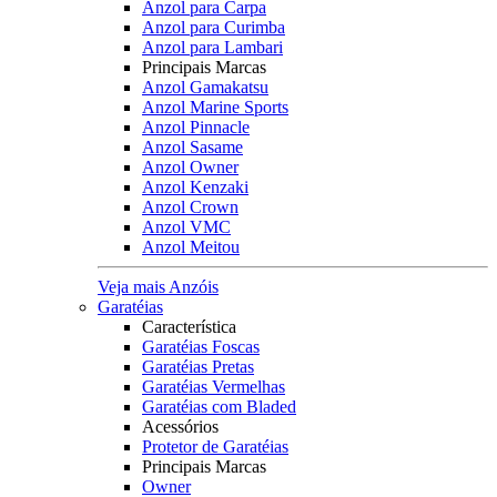
Anzol para Carpa
Anzol para Curimba
Anzol para Lambari
Principais Marcas
Anzol Gamakatsu
Anzol Marine Sports
Anzol Pinnacle
Anzol Sasame
Anzol Owner
Anzol Kenzaki
Anzol Crown
Anzol VMC
Anzol Meitou
Veja mais Anzóis
Garatéias
Característica
Garatéias Foscas
Garatéias Pretas
Garatéias Vermelhas
Garatéias com Bladed
Acessórios
Protetor de Garatéias
Principais Marcas
Owner