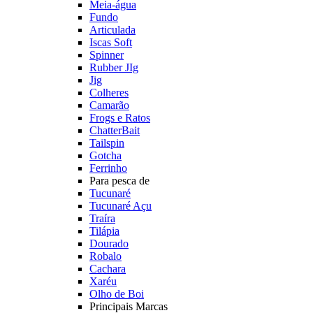
Meia-água
Fundo
Articulada
Iscas Soft
Spinner
Rubber JIg
Jig
Colheres
Camarão
Frogs e Ratos
ChatterBait
Tailspin
Gotcha
Ferrinho
Para pesca de
Tucunaré
Tucunaré Açu
Traíra
Tilápia
Dourado
Robalo
Cachara
Xaréu
Olho de Boi
Principais Marcas