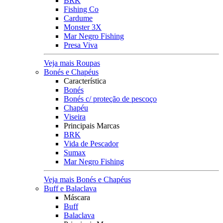
BRK
Fishing Co
Cardume
Monster 3X
Mar Negro Fishing
Presa Viva
Veja mais Roupas
Bonés e Chapéus
Característica
Bonés
Bonés c/ proteção de pescoço
Chapéu
Viseira
Principais Marcas
BRK
Vida de Pescador
Sumax
Mar Negro Fishing
Veja mais Bonés e Chapéus
Buff e Balaclava
Máscara
Buff
Balaclava