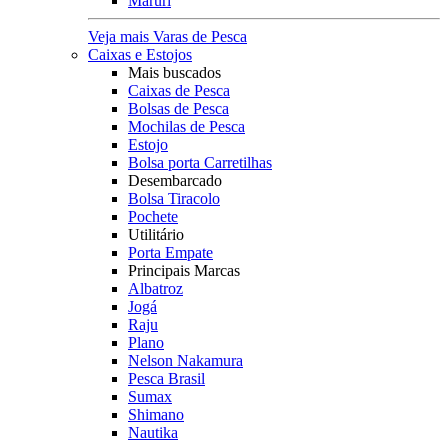
Maruri
Veja mais Varas de Pesca
Caixas e Estojos
Mais buscados
Caixas de Pesca
Bolsas de Pesca
Mochilas de Pesca
Estojo
Bolsa porta Carretilhas
Desembarcado
Bolsa Tiracolo
Pochete
Utilitário
Porta Empate
Principais Marcas
Albatroz
Jogá
Raju
Plano
Nelson Nakamura
Pesca Brasil
Sumax
Shimano
Nautika