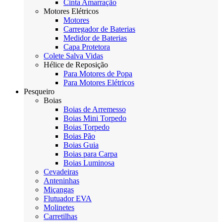
Cinta Amarração
Motores Elétricos
Motores
Carregador de Baterias
Medidor de Baterias
Capa Protetora
Colete Salva Vidas
Hélice de Reposição
Para Motores de Popa
Para Motores Elétricos
Pesqueiro
Boias
Boias de Arremesso
Boias Mini Torpedo
Boias Torpedo
Boias Pão
Boias Guia
Boias para Carpa
Boias Luminosa
Cevadeiras
Anteninhas
Miçangas
Flutuador EVA
Molinetes
Carretilhas