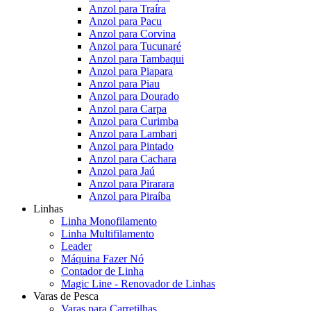
Anzol para Traíra
Anzol para Pacu
Anzol para Corvina
Anzol para Tucunaré
Anzol para Tambaqui
Anzol para Piapara
Anzol para Piau
Anzol para Dourado
Anzol para Carpa
Anzol para Curimba
Anzol para Lambari
Anzol para Pintado
Anzol para Cachara
Anzol para Jaú
Anzol para Pirarara
Anzol para Piraíba
Linhas
Linha Monofilamento
Linha Multifilamento
Leader
Máquina Fazer Nó
Contador de Linha
Magic Line - Renovador de Linhas
Varas de Pesca
Varas para Carretilhas