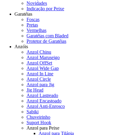
Novidades
Indicação por Peixe
Garatéias
Foscas
Pretas
Vermelhas
Garatéias com Bladed
Protetor de Garatéias
Anzóis
Anzol Chinu
Anzol Maruseigo
Anzol OffSet
Anzol Wide Gap
Anzol In Line
Anzol Circle
Anzol para Jig
Jig Head
Anzol Lastreado
Anzol Encastoado
Anzol Anti-Enrosco
Sabiki
Chuveirinho
Suport Hook
Anzol para Peixe
Anzol para Tilápia