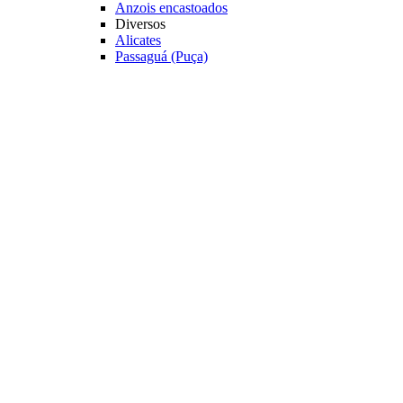
Anzois encastoados
Diversos
Alicates
Passaguá (Puça)
Estojos
Caixas de Pesca
Cadeiras e Banquetas
Veja mais Acessórios
Varas Pesqueiro
Categoria
Varas para Carretilhas
Varas para Molinetes
Acessórios
Suporte para Varas
Transporte
Tubo porta Varas
Organização
Expositores
Principais Marcas
Albatroz
Daiwa
Lumis
Marine Sports
Pesca Brasil