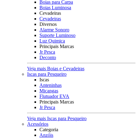
Boias para Carpa
Boias Luminosa
Cevadeiras
Cevadeiras
Diversos
Alarme Sonoro
Suporte Luminoso
Luz Quimica
Principais Marcas
Jr Pesca
Deconto
Veja mais Boias e Cevadeiras
Iscas para Pesqueiro
Iscas
Anteninhas
Miçangas
Flutuador EVA
Principais Marcas
Jr Pesca
Veja mais Iscas para Pesqueiro
Acessórios
Categoria
Anzóis