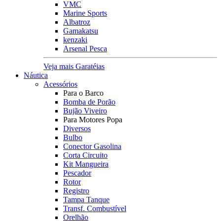
VMC
Marine Sports
Albatroz
Gamakatsu
kenzaki
Arsenal Pesca
Veja mais Garatéias
Náutica
Acessórios
Para o Barco
Bomba de Porão
Bujão Viveiro
Para Motores Popa
Diversos
Bulbo
Conector Gasolina
Corta Circuito
Kit Mangueira
Pescador
Rotor
Registro
Tampa Tanque
Transf. Combustível
Orelhão