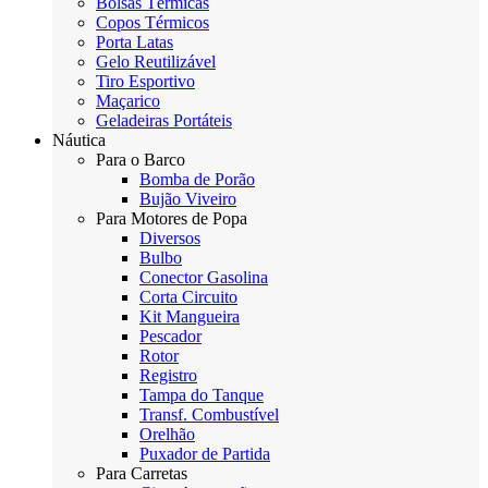
Bolsas Térmicas
Copos Térmicos
Porta Latas
Gelo Reutilizável
Tiro Esportivo
Maçarico
Geladeiras Portáteis
Náutica
Para o Barco
Bomba de Porão
Bujão Viveiro
Para Motores de Popa
Diversos
Bulbo
Conector Gasolina
Corta Circuito
Kit Mangueira
Pescador
Rotor
Registro
Tampa do Tanque
Transf. Combustível
Orelhão
Puxador de Partida
Para Carretas