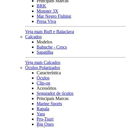
Principais Marcas
BRK
Monster 3X
Mar Negro Fishing
Presa Viva
Veja mais Buff e Balaclava
Calçados
Modelos
Babuche - Crocs
Sapatilha
Veja mais Calçados
Óculos Polarizados
Característica
Óculos
Clip-on
Acessórios
Segurador de óculos
Principais Marcas
Marine Sports
Rapala
Yara
Pro-Tsuri
Big Ones