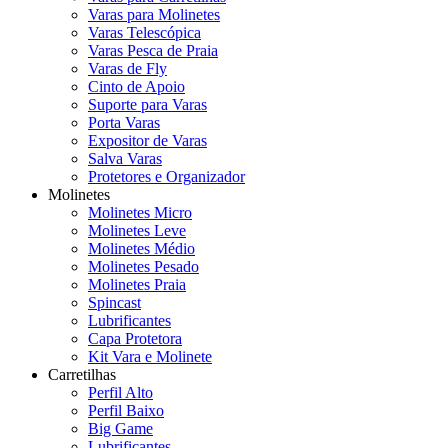
Varas para Molinetes
Varas Telescópica
Varas Pesca de Praia
Varas de Fly
Cinto de Apoio
Suporte para Varas
Porta Varas
Expositor de Varas
Salva Varas
Protetores e Organizador
Molinetes
Molinetes Micro
Molinetes Leve
Molinetes Médio
Molinetes Pesado
Molinetes Praia
Spincast
Lubrificantes
Capa Protetora
Kit Vara e Molinete
Carretilhas
Perfil Alto
Perfil Baixo
Big Game
Lubrificantes