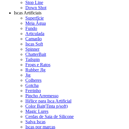
Stop Line
Down Shot
Iscas Artificiais
Superfície
Meia Água
Fundo
Articulada
Camarão
Iscas Soft
Spinner
ChatterBait
Tailspin
Frogs e Ratos
Rubber JIg
Jig
Colheres
Gotcha
Ferrinho
Pincho Arremesso
Hélice para Isca Artificial
Color Bait(Tinta p/soft)
Magic Lures
Cerdas de Saia de Silicone
Salva Iscas
Iscas por marcas