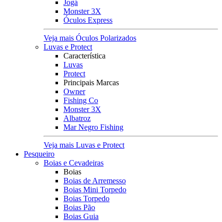
Jogá
Monster 3X
Óculos Express
Veja mais Óculos Polarizados
Luvas e Protect
Característica
Luvas
Protect
Principais Marcas
Owner
Fishing Co
Monster 3X
Albatroz
Mar Negro Fishing
Veja mais Luvas e Protect
Pesqueiro
Boias e Cevadeiras
Boias
Boias de Arremesso
Boias Mini Torpedo
Boias Torpedo
Boias Pão
Boias Guia