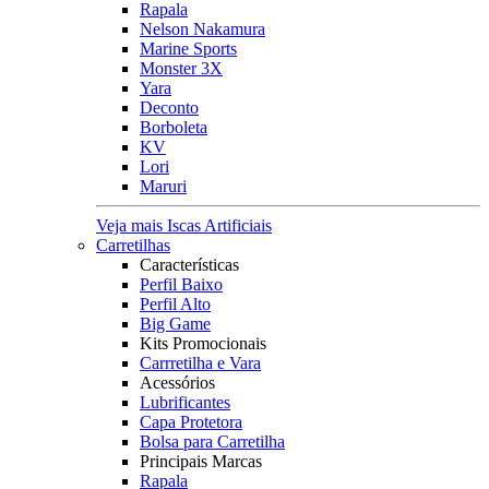
Rapala
Nelson Nakamura
Marine Sports
Monster 3X
Yara
Deconto
Borboleta
KV
Lori
Maruri
Veja mais Iscas Artificiais
Carretilhas
Características
Perfil Baixo
Perfil Alto
Big Game
Kits Promocionais
Carrretilha e Vara
Acessórios
Lubrificantes
Capa Protetora
Bolsa para Carretilha
Principais Marcas
Rapala