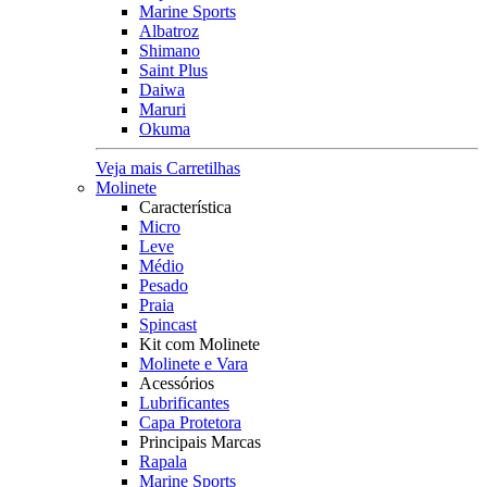
Marine Sports
Albatroz
Shimano
Saint Plus
Daiwa
Maruri
Okuma
Veja mais Carretilhas
Molinete
Característica
Micro
Leve
Médio
Pesado
Praia
Spincast
Kit com Molinete
Molinete e Vara
Acessórios
Lubrificantes
Capa Protetora
Principais Marcas
Rapala
Marine Sports