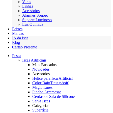
Varas
Linhas
Acessórios
Alarmes Sonoro
Suporte Luminoso
Luz Quimica
Peixes
Marcas
IA da Isca
Blog
Cartão Presente
Pesca
Iscas Artificiais
Mais Buscados
Novidades
Acessórios
Hélice para Isca Artificial
Color Bait(Tinta p/soft)
Magic Lures
Pincho Arremesso
Cerdas de Saia de Silicone
Salva Iscas
Categorias
Superfície