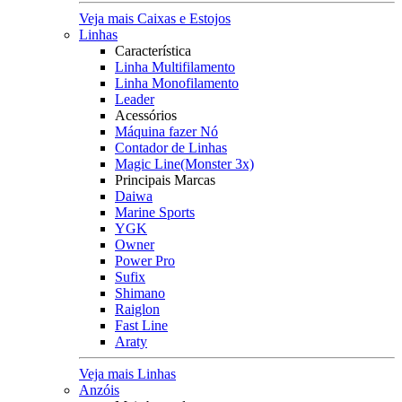
Veja mais Caixas e Estojos
Linhas
Característica
Linha Multifilamento
Linha Monofilamento
Leader
Acessórios
Máquina fazer Nó
Contador de Linhas
Magic Line(Monster 3x)
Principais Marcas
Daiwa
Marine Sports
YGK
Owner
Power Pro
Sufix
Shimano
Raiglon
Fast Line
Araty
Veja mais Linhas
Anzóis