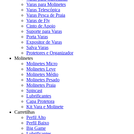
Varas para Molinetes
Varas Telescópica
Varas Pesca de Praia
Varas de Fly
Cinto de Apoio
Suporte para Varas
Porta Varas
Expositor de Varas
Salva Varas
Protetores e Organizador
Molinetes
Molinetes Micro
Molinetes Leve
Molinetes Médio
Molinetes Pesado
Molinetes Praia
Spincast
Lubrificantes
Capa Protetora
Kit Vara e Molinete
Carretilhas
Perfil Alto
Perfil Baixo
Big Game
Lubrificantes