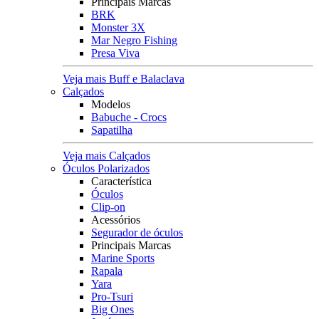
Principais Marcas
BRK
Monster 3X
Mar Negro Fishing
Presa Viva
Veja mais Buff e Balaclava
Calçados
Modelos
Babuche - Crocs
Sapatilha
Veja mais Calçados
Óculos Polarizados
Característica
Óculos
Clip-on
Acessórios
Segurador de óculos
Principais Marcas
Marine Sports
Rapala
Yara
Pro-Tsuri
Big Ones