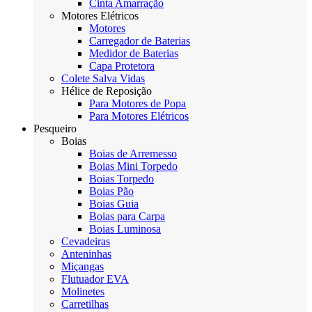
Cinta Amarração
Motores Elétricos
Motores
Carregador de Baterias
Medidor de Baterias
Capa Protetora
Colete Salva Vidas
Hélice de Reposição
Para Motores de Popa
Para Motores Elétricos
Pesqueiro
Boias
Boias de Arremesso
Boias Mini Torpedo
Boias Torpedo
Boias Pão
Boias Guia
Boias para Carpa
Boias Luminosa
Cevadeiras
Anteninhas
Miçangas
Flutuador EVA
Molinetes
Carretilhas