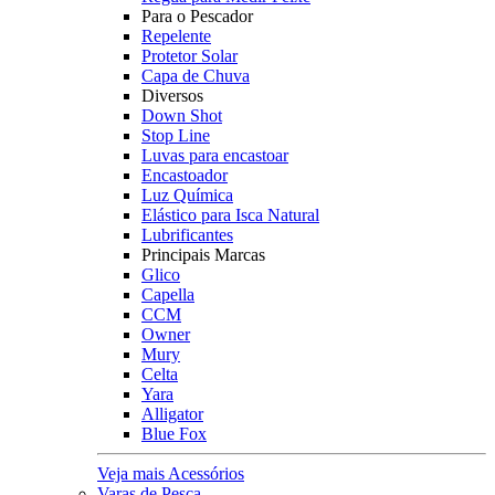
Para o Pescador
Repelente
Protetor Solar
Capa de Chuva
Diversos
Down Shot
Stop Line
Luvas para encastoar
Encastoador
Luz Química
Elástico para Isca Natural
Lubrificantes
Principais Marcas
Glico
Capella
CCM
Owner
Mury
Celta
Yara
Alligator
Blue Fox
Veja mais Acessórios
Varas de Pesca