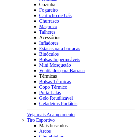
Cozinha
Fogareiro
Cartucho de Gás
Churrasco
Maçarico
Talheres
Acessórios
Infladores
Estacas para barracas
Binóculos
Bolsas Impermeáveis
Mini Mosquetão
Ventilador para Barraca
Térmicas
Bolsas Térmicas
Copo Térmico
Porta Latas
Gelo Reutilizável
Geladeiras Portáteis
Veja mais Acampamento
Tiro Esportivo
Mais buscados
Arcos
Chumbinhos