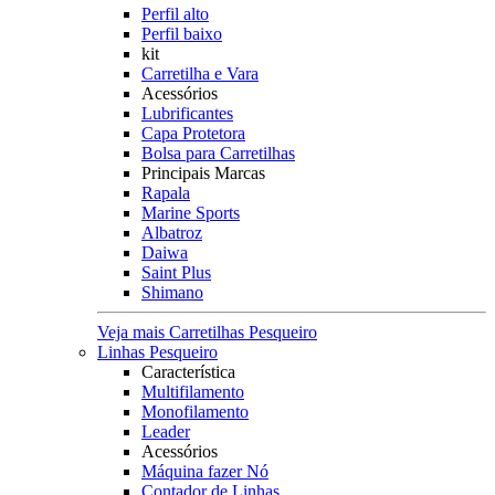
Perfil alto
Perfil baixo
kit
Carretilha e Vara
Acessórios
Lubrificantes
Capa Protetora
Bolsa para Carretilhas
Principais Marcas
Rapala
Marine Sports
Albatroz
Daiwa
Saint Plus
Shimano
Veja mais Carretilhas Pesqueiro
Linhas Pesqueiro
Característica
Multifilamento
Monofilamento
Leader
Acessórios
Máquina fazer Nó
Contador de Linhas