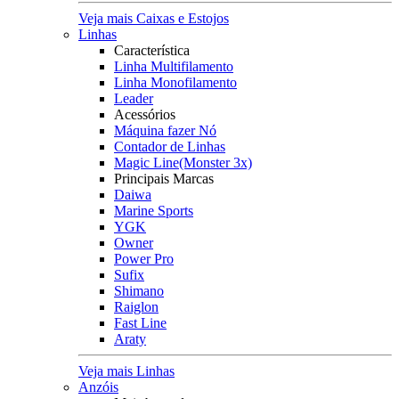
Veja mais Caixas e Estojos
Linhas
Característica
Linha Multifilamento
Linha Monofilamento
Leader
Acessórios
Máquina fazer Nó
Contador de Linhas
Magic Line(Monster 3x)
Principais Marcas
Daiwa
Marine Sports
YGK
Owner
Power Pro
Sufix
Shimano
Raiglon
Fast Line
Araty
Veja mais Linhas
Anzóis