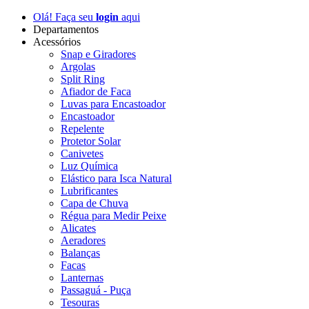
Olá! Faça seu
login
aqui
Departamentos
Acessórios
Snap e Giradores
Argolas
Split Ring
Afiador de Faca
Luvas para Encastoador
Encastoador
Repelente
Protetor Solar
Canivetes
Luz Química
Elástico para Isca Natural
Lubrificantes
Capa de Chuva
Régua para Medir Peixe
Alicates
Aeradores
Balanças
Facas
Lanternas
Passaguá - Puça
Tesouras