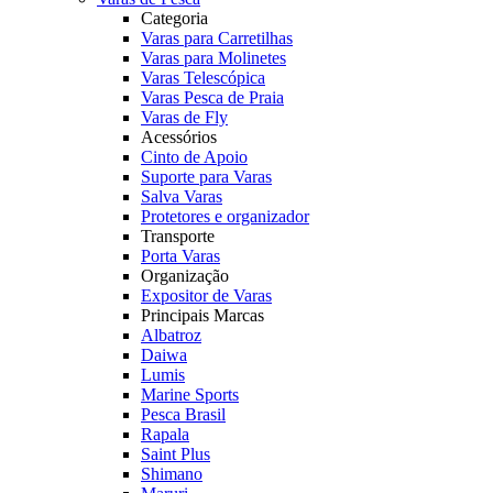
Categoria
Varas para Carretilhas
Varas para Molinetes
Varas Telescópica
Varas Pesca de Praia
Varas de Fly
Acessórios
Cinto de Apoio
Suporte para Varas
Salva Varas
Protetores e organizador
Transporte
Porta Varas
Organização
Expositor de Varas
Principais Marcas
Albatroz
Daiwa
Lumis
Marine Sports
Pesca Brasil
Rapala
Saint Plus
Shimano