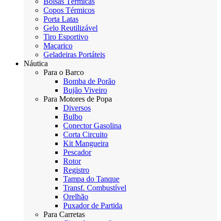
Bolsas Térmicas
Copos Térmicos
Porta Latas
Gelo Reutilizável
Tiro Esportivo
Maçarico
Geladeiras Portáteis
Náutica
Para o Barco
Bomba de Porão
Bujão Viveiro
Para Motores de Popa
Diversos
Bulbo
Conector Gasolina
Corta Circuito
Kit Mangueira
Pescador
Rotor
Registro
Tampa do Tanque
Transf. Combustível
Orelhão
Puxador de Partida
Para Carretas