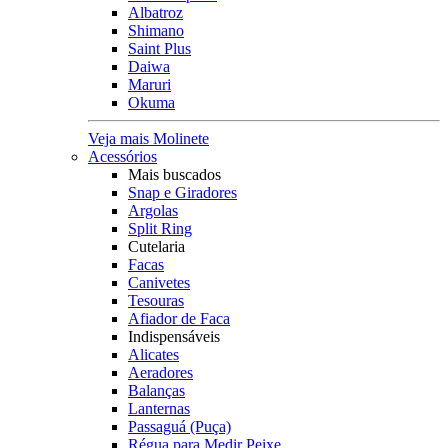
Albatroz
Shimano
Saint Plus
Daiwa
Maruri
Okuma
Veja mais Molinete
Acessórios
Mais buscados
Snap e Giradores
Argolas
Split Ring
Cutelaria
Facas
Canivetes
Tesouras
Afiador de Faca
Indispensáveis
Alicates
Aeradores
Balanças
Lanternas
Passaguá (Puça)
Régua para Medir Peixe