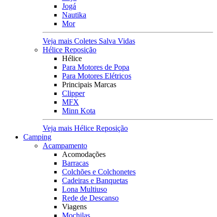
Jogá
Nautika
Mor
Veja mais Coletes Salva Vidas
Hélice Reposição
Hélice
Para Motores de Popa
Para Motores Elétricos
Principais Marcas
Clipper
MFX
Minn Kota
Veja mais Hélice Reposição
Camping
Acampamento
Acomodações
Barracas
Colchões e Colchonetes
Cadeiras e Banquetas
Lona Multiuso
Rede de Descanso
Viagens
Mochilas