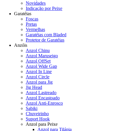
Novidades
Indicação por Peixe
Garatéias
Foscas
Pretas
Vermelhas
Garatéias com Bladed
Protetor de Garatéias
Anzóis
Anzol Chinu
Anzol Maruseigo
Anzol OffSet
Anzol Wide Gap
Anzol In Line
Anzol Circle
Anzol para Jig
Jig Head
Anzol Lastreado
Anzol Encastoado
Anzol Anti-Enrosco
Sabiki
Chuveirinho
Suport Hook
Anzol para Peixe
Anzol para Tilápia