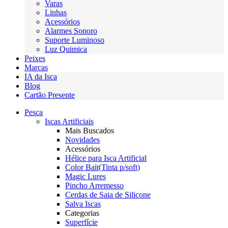
Varas
Linhas
Acessórios
Alarmes Sonoro
Suporte Luminoso
Luz Quimica
Peixes
Marcas
IA da Isca
Blog
Cartão Presente
Pesca
Iscas Artificiais
Mais Buscados
Novidades
Acessórios
Hélice para Isca Artificial
Color Bait(Tinta p/soft)
Magic Lures
Pincho Arremesso
Cerdas de Saia de Silicone
Salva Iscas
Categorias
Superfície