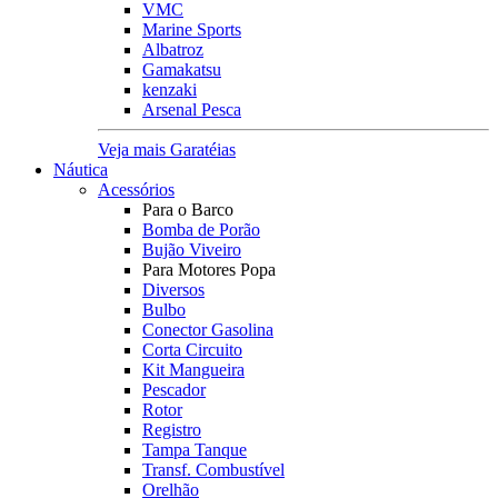
VMC
Marine Sports
Albatroz
Gamakatsu
kenzaki
Arsenal Pesca
Veja mais Garatéias
Náutica
Acessórios
Para o Barco
Bomba de Porão
Bujão Viveiro
Para Motores Popa
Diversos
Bulbo
Conector Gasolina
Corta Circuito
Kit Mangueira
Pescador
Rotor
Registro
Tampa Tanque
Transf. Combustível
Orelhão