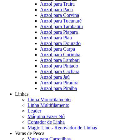
Anzol para Traíra
Anzol para Pacu
Anzol para Corvina
Anzol para Tucunaré
Anzol para Tambaqui
Anzol para Piapara
Anzol para Piau
Anzol para Dourado
Anzol para Carpa
Anzol para Curimba
Anzol para Lambari
Anzol para Pintado
Anzol para Cachara
Anzol para Jaú
Anzol para Pirarara
Anzol para Piraíba
Linhas
Linha Monofilamento
Linha Multifilamento
Leader
Máquina Fazer Nó
Contador de Linha
Magic Line - Renovador de Linhas
Varas de Pesca
Varas para Carretilhas