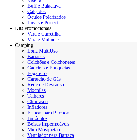
Viseira
Buff e Balaclava
Calçados
Óculos Polarizados
Luvas e Protect
Kits Promocionais
Vara e Carretilha
Vara e Molinete
Camping
Lona MultiUso
Barracas
Colchões e Colchonetes
Cadeiras e Banquetas
Fogareiro
Cartucho de Gás
Rede de Descanso
Mochilas
Talheres
Churrasco
Infladores
Estacas para Barracas
Binóculos
Bolsas Impermeáveis
Mini Mosquetão
Ventilador para Barraca