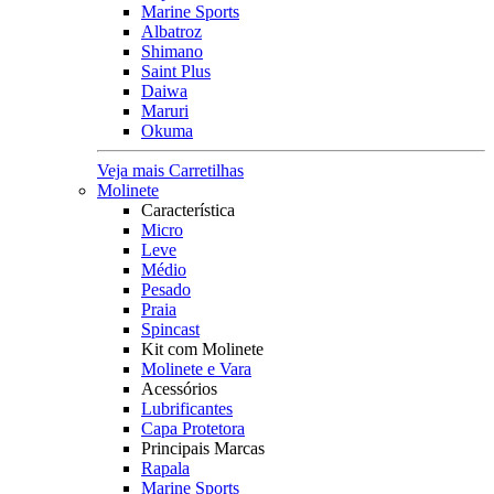
Marine Sports
Albatroz
Shimano
Saint Plus
Daiwa
Maruri
Okuma
Veja mais Carretilhas
Molinete
Característica
Micro
Leve
Médio
Pesado
Praia
Spincast
Kit com Molinete
Molinete e Vara
Acessórios
Lubrificantes
Capa Protetora
Principais Marcas
Rapala
Marine Sports