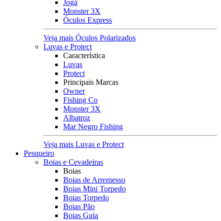
Jogá
Monster 3X
Óculos Express
Veja mais Óculos Polarizados
Luvas e Protect
Característica
Luvas
Protect
Principais Marcas
Owner
Fishing Co
Monster 3X
Albatroz
Mar Negro Fishing
Veja mais Luvas e Protect
Pesqueiro
Boias e Cevadeiras
Boias
Boias de Arremesso
Boias Mini Torpedo
Boias Torpedo
Boias Pão
Boias Guia