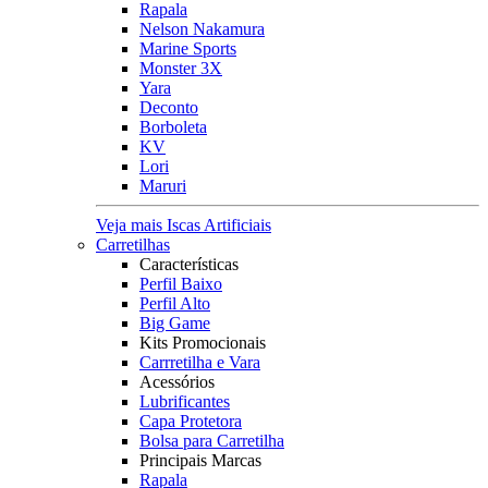
Rapala
Nelson Nakamura
Marine Sports
Monster 3X
Yara
Deconto
Borboleta
KV
Lori
Maruri
Veja mais Iscas Artificiais
Carretilhas
Características
Perfil Baixo
Perfil Alto
Big Game
Kits Promocionais
Carrretilha e Vara
Acessórios
Lubrificantes
Capa Protetora
Bolsa para Carretilha
Principais Marcas
Rapala