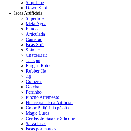
Stop Line
Down Shot
Iscas Artificiais
Superfície
Meia Água
Fundo
Articulada
Camarão
Iscas Soft
Spinner
ChatterBait
Tailspin
Frogs e Ratos
Rubber JIg
Jig
Colheres
Gotcha
Ferrinho
Pincho Arremesso
Hélice para Isca Artificial
Color Bait(Tinta p/soft)
Magic Lures
Cerdas de Saia de Silicone
Salva Iscas
Iscas por marcas