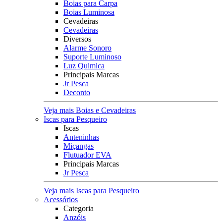
Boias para Carpa
Boias Luminosa
Cevadeiras
Cevadeiras
Diversos
Alarme Sonoro
Suporte Luminoso
Luz Quimica
Principais Marcas
Jr Pesca
Deconto
Veja mais Boias e Cevadeiras
Iscas para Pesqueiro
Iscas
Anteninhas
Miçangas
Flutuador EVA
Principais Marcas
Jr Pesca
Veja mais Iscas para Pesqueiro
Acessórios
Categoria
Anzóis