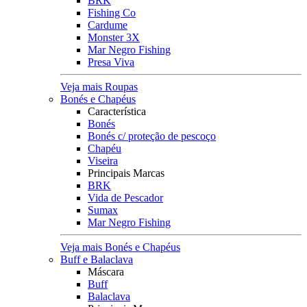
BRK
Fishing Co
Cardume
Monster 3X
Mar Negro Fishing
Presa Viva
Veja mais Roupas
Bonés e Chapéus
Característica
Bonés
Bonés c/ proteção de pescoço
Chapéu
Viseira
Principais Marcas
BRK
Vida de Pescador
Sumax
Mar Negro Fishing
Veja mais Bonés e Chapéus
Buff e Balaclava
Máscara
Buff
Balaclava