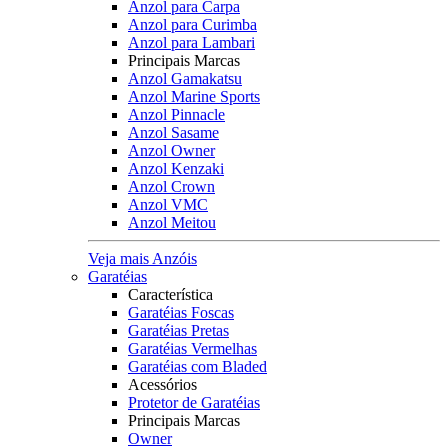
Anzol para Carpa
Anzol para Curimba
Anzol para Lambari
Principais Marcas
Anzol Gamakatsu
Anzol Marine Sports
Anzol Pinnacle
Anzol Sasame
Anzol Owner
Anzol Kenzaki
Anzol Crown
Anzol VMC
Anzol Meitou
Veja mais Anzóis
Garatéias
Característica
Garatéias Foscas
Garatéias Pretas
Garatéias Vermelhas
Garatéias com Bladed
Acessórios
Protetor de Garatéias
Principais Marcas
Owner