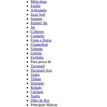
Meia-água
Fundo
Articulada
Iscas Soft
Spinner
Rubber JIg
Jig
Colheres
Camarão
Frogs e Ratos
ChatterBait
Tailspin
Gotcha
Ferrinho
Para pesca de
Tucunaré
Tucunaré Açu
Traíra
Tilápia
Dourado
Robalo
Cachara
Xaréu
Olho de Boi
Principais Marcas