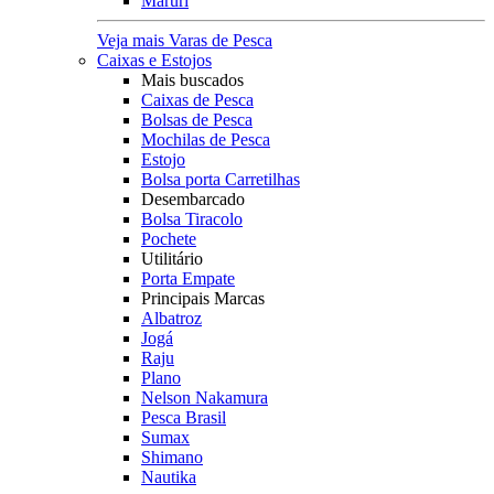
Maruri
Veja mais Varas de Pesca
Caixas e Estojos
Mais buscados
Caixas de Pesca
Bolsas de Pesca
Mochilas de Pesca
Estojo
Bolsa porta Carretilhas
Desembarcado
Bolsa Tiracolo
Pochete
Utilitário
Porta Empate
Principais Marcas
Albatroz
Jogá
Raju
Plano
Nelson Nakamura
Pesca Brasil
Sumax
Shimano
Nautika