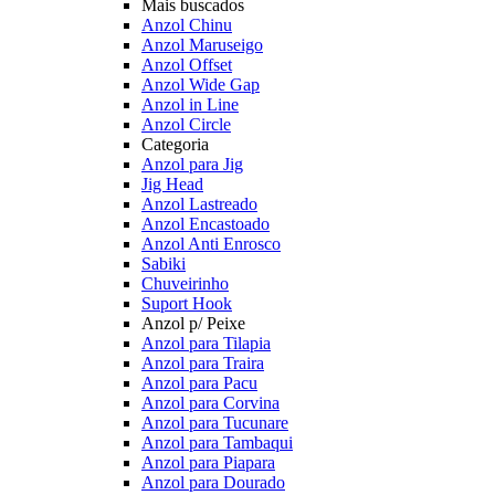
Mais buscados
Anzol Chinu
Anzol Maruseigo
Anzol Offset
Anzol Wide Gap
Anzol in Line
Anzol Circle
Categoria
Anzol para Jig
Jig Head
Anzol Lastreado
Anzol Encastoado
Anzol Anti Enrosco
Sabiki
Chuveirinho
Suport Hook
Anzol p/ Peixe
Anzol para Tilapia
Anzol para Traira
Anzol para Pacu
Anzol para Corvina
Anzol para Tucunare
Anzol para Tambaqui
Anzol para Piapara
Anzol para Dourado