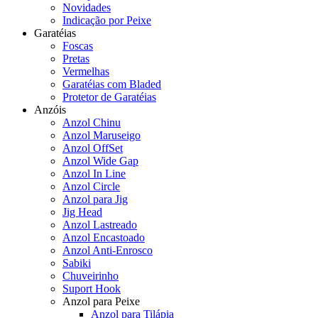
Novidades
Indicação por Peixe
Garatéias
Foscas
Pretas
Vermelhas
Garatéias com Bladed
Protetor de Garatéias
Anzóis
Anzol Chinu
Anzol Maruseigo
Anzol OffSet
Anzol Wide Gap
Anzol In Line
Anzol Circle
Anzol para Jig
Jig Head
Anzol Lastreado
Anzol Encastoado
Anzol Anti-Enrosco
Sabiki
Chuveirinho
Suport Hook
Anzol para Peixe
Anzol para Tilápia