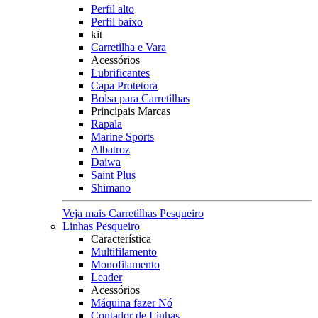
Perfil alto
Perfil baixo
kit
Carretilha e Vara
Acessórios
Lubrificantes
Capa Protetora
Bolsa para Carretilhas
Principais Marcas
Rapala
Marine Sports
Albatroz
Daiwa
Saint Plus
Shimano
Veja mais Carretilhas Pesqueiro
Linhas Pesqueiro
Característica
Multifilamento
Monofilamento
Leader
Acessórios
Máquina fazer Nó
Contador de Linhas