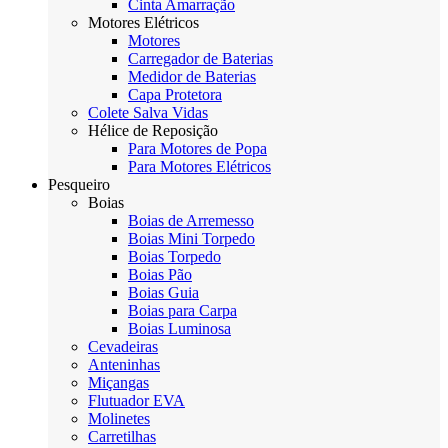
Cinta Amarração
Motores Elétricos
Motores
Carregador de Baterias
Medidor de Baterias
Capa Protetora
Colete Salva Vidas
Hélice de Reposição
Para Motores de Popa
Para Motores Elétricos
Pesqueiro
Boias
Boias de Arremesso
Boias Mini Torpedo
Boias Torpedo
Boias Pão
Boias Guia
Boias para Carpa
Boias Luminosa
Cevadeiras
Anteninhas
Miçangas
Flutuador EVA
Molinetes
Carretilhas