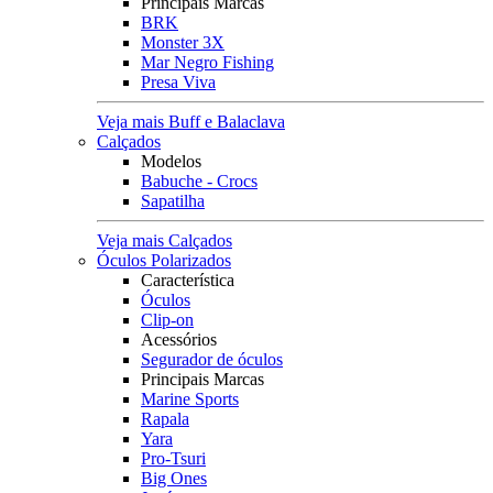
Principais Marcas
BRK
Monster 3X
Mar Negro Fishing
Presa Viva
Veja mais Buff e Balaclava
Calçados
Modelos
Babuche - Crocs
Sapatilha
Veja mais Calçados
Óculos Polarizados
Característica
Óculos
Clip-on
Acessórios
Segurador de óculos
Principais Marcas
Marine Sports
Rapala
Yara
Pro-Tsuri
Big Ones