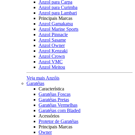
Anzol para Carpa
Anzol para Curimba
Anzol para Lambari
Principais Marcas
Anzol Gamakatsu
Anzol Marine Sports
Anzol Pinnacle
Anzol Sasame
Anzol Owner
Anzol Kenzaki
Anzol Crown
Anzol VMC
Anzol Meitou
Veja mais Anzóis
Garatéias
Característica
Garatéias Foscas
Garatéias Pretas
Garatéias Vermelhas
Garatéias com Bladed
Acessórios
Protetor de Garatéias
Principais Marcas
Owner