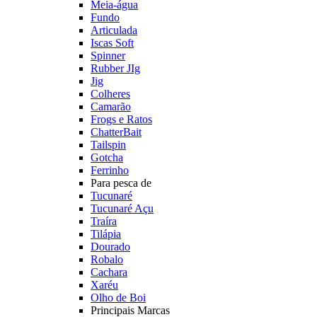
Meia-água
Fundo
Articulada
Iscas Soft
Spinner
Rubber JIg
Jig
Colheres
Camarão
Frogs e Ratos
ChatterBait
Tailspin
Gotcha
Ferrinho
Para pesca de
Tucunaré
Tucunaré Açu
Traíra
Tilápia
Dourado
Robalo
Cachara
Xaréu
Olho de Boi
Principais Marcas