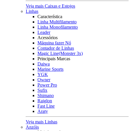
Veja mais Caixas e Estojos
Linhas
Característica
Linha Multifilamento
Linha Monofilamento
Leader
Acessórios
Máquina fazer Nó
Contador de Linhas
Magic Line(Monster 3x)
Principais Marcas
Daiwa
Marine Sports
YGK
Owner
Power Pro
Sufix
Shimano
Raiglon
Fast Line
Araty
Veja mais Linhas
Anzóis