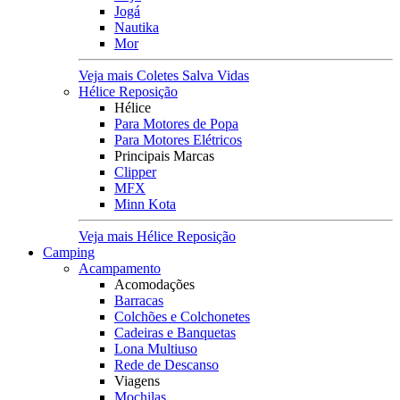
Jogá
Nautika
Mor
Veja mais Coletes Salva Vidas
Hélice Reposição
Hélice
Para Motores de Popa
Para Motores Elétricos
Principais Marcas
Clipper
MFX
Minn Kota
Veja mais Hélice Reposição
Camping
Acampamento
Acomodações
Barracas
Colchões e Colchonetes
Cadeiras e Banquetas
Lona Multiuso
Rede de Descanso
Viagens
Mochilas