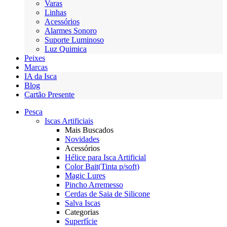
Varas
Linhas
Acessórios
Alarmes Sonoro
Suporte Luminoso
Luz Quimica
Peixes
Marcas
IA da Isca
Blog
Cartão Presente
Pesca
Iscas Artificiais
Mais Buscados
Novidades
Acessórios
Hélice para Isca Artificial
Color Bait(Tinta p/soft)
Magic Lures
Pincho Arremesso
Cerdas de Saia de Silicone
Salva Iscas
Categorias
Superfície