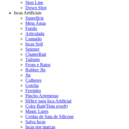
Stop Line
Down Shot
Iscas Artificiais
Superfície
Meia Água
Fundo
Articulada
Camarão
Iscas Soft
Spinner
ChatterBait
Tailspin
Frogs e Ratos
Rubber JIg
Jig
Colheres
Gotcha
Ferrinho
Pincho Arremesso
Hélice para Isca Artificial
Color Bait(Tinta p/soft)
Magic Lures
Cerdas de Saia de Silicone
Salva Iscas
Iscas por marcas