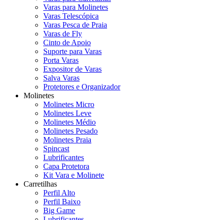
Varas para Molinetes
Varas Telescópica
Varas Pesca de Praia
Varas de Fly
Cinto de Apoio
Suporte para Varas
Porta Varas
Expositor de Varas
Salva Varas
Protetores e Organizador
Molinetes
Molinetes Micro
Molinetes Leve
Molinetes Médio
Molinetes Pesado
Molinetes Praia
Spincast
Lubrificantes
Capa Protetora
Kit Vara e Molinete
Carretilhas
Perfil Alto
Perfil Baixo
Big Game
Lubrificantes