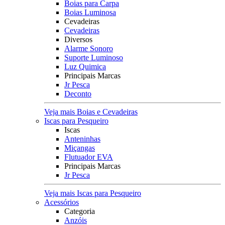
Boias para Carpa
Boias Luminosa
Cevadeiras
Cevadeiras
Diversos
Alarme Sonoro
Suporte Luminoso
Luz Quimica
Principais Marcas
Jr Pesca
Deconto
Veja mais Boias e Cevadeiras
Iscas para Pesqueiro
Iscas
Anteninhas
Miçangas
Flutuador EVA
Principais Marcas
Jr Pesca
Veja mais Iscas para Pesqueiro
Acessórios
Categoria
Anzóis