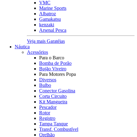
VMC
Marine Sports
Albatroz
Gamakatsu
kenzaki
Arsenal Pesca
Veja mais Garatéias
Náutica
Acessórios
Para o Barco
Bomba de Porão
Bujão Viveiro
Para Motores Popa
Diversos
Bulbo
Conector Gasolina
Corta Circuito
Kit Mangueira
Pescador
Rotor
Registro
Tampa Tanque
Transf. Combustível
Orelhão