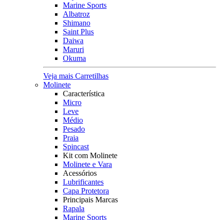
Marine Sports
Albatroz
Shimano
Saint Plus
Daiwa
Maruri
Okuma
Veja mais Carretilhas
Molinete
Característica
Micro
Leve
Médio
Pesado
Praia
Spincast
Kit com Molinete
Molinete e Vara
Acessórios
Lubrificantes
Capa Protetora
Principais Marcas
Rapala
Marine Sports