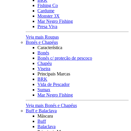
BRK
Fishing Co
Cardume
Monster 3X
Mar Negro Fishing
Presa Viva
Veja mais Roupas
Bonés e Chapéus
Característica
Bonés
Bonés c/ proteção de pescoço
Chapéu
Viseira
Principais Marcas
BRK
Vida de Pescador
Sumax
Mar Negro Fishing
Veja mais Bonés e Chapéus
Buff e Balaclava
Máscara
Buff
Balaclava