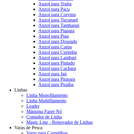
Anzol para Traíra
Anzol para Pacu
Anzol para Corvina
Anzol para Tucunaré
Anzol para Tambaqui
Anzol para Piapara
Anzol para Piau
Anzol para Dourado
Anzol para Carpa
Anzol para Curimba
Anzol para Lambari
Anzol para Pintado
Anzol para Cachara
Anzol para Jaú
Anzol para Pirarara
Anzol para Piraíba
Linhas
Linha Monofilamento
Linha Multifilamento
Leader
Máquina Fazer Nó
Contador de Linha
Magic Line - Renovador de Linhas
Varas de Pesca
Varas para Carretilhas