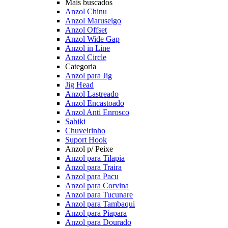
Mais buscados
Anzol Chinu
Anzol Maruseigo
Anzol Offset
Anzol Wide Gap
Anzol in Line
Anzol Circle
Categoria
Anzol para Jig
Jig Head
Anzol Lastreado
Anzol Encastoado
Anzol Anti Enrosco
Sabiki
Chuveirinho
Suport Hook
Anzol p/ Peixe
Anzol para Tilapia
Anzol para Traira
Anzol para Pacu
Anzol para Corvina
Anzol para Tucunare
Anzol para Tambaqui
Anzol para Piapara
Anzol para Dourado