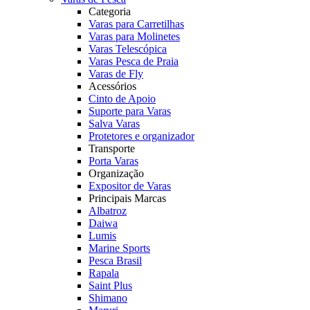
Categoria
Varas para Carretilhas
Varas para Molinetes
Varas Telescópica
Varas Pesca de Praia
Varas de Fly
Acessórios
Cinto de Apoio
Suporte para Varas
Salva Varas
Protetores e organizador
Transporte
Porta Varas
Organização
Expositor de Varas
Principais Marcas
Albatroz
Daiwa
Lumis
Marine Sports
Pesca Brasil
Rapala
Saint Plus
Shimano