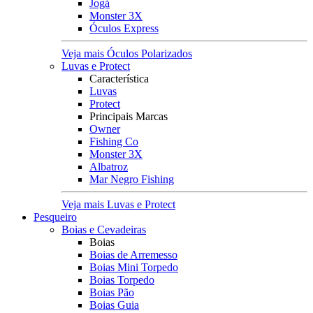
Jogá
Monster 3X
Óculos Express
Veja mais Óculos Polarizados
Luvas e Protect
Característica
Luvas
Protect
Principais Marcas
Owner
Fishing Co
Monster 3X
Albatroz
Mar Negro Fishing
Veja mais Luvas e Protect
Pesqueiro
Boias e Cevadeiras
Boias
Boias de Arremesso
Boias Mini Torpedo
Boias Torpedo
Boias Pão
Boias Guia