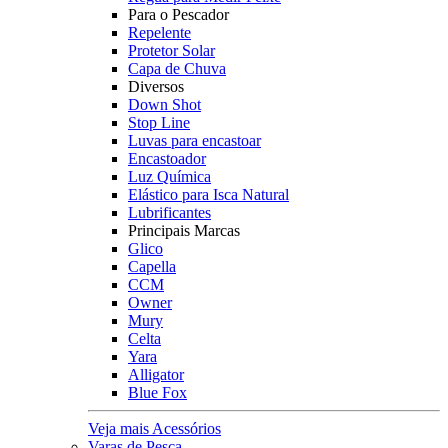
Para o Pescador
Repelente
Protetor Solar
Capa de Chuva
Diversos
Down Shot
Stop Line
Luvas para encastoar
Encastoador
Luz Química
Elástico para Isca Natural
Lubrificantes
Principais Marcas
Glico
Capella
CCM
Owner
Mury
Celta
Yara
Alligator
Blue Fox
Veja mais Acessórios
Varas de Pesca