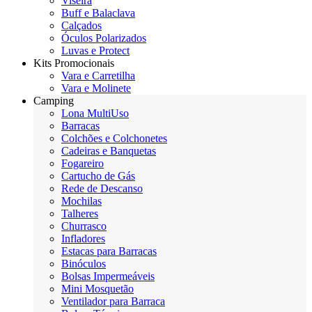
Viseira
Buff e Balaclava
Calçados
Óculos Polarizados
Luvas e Protect
Kits Promocionais
Vara e Carretilha
Vara e Molinete
Camping
Lona MultiUso
Barracas
Colchões e Colchonetes
Cadeiras e Banquetas
Fogareiro
Cartucho de Gás
Rede de Descanso
Mochilas
Talheres
Churrasco
Infladores
Estacas para Barracas
Binóculos
Bolsas Impermeáveis
Mini Mosquetão
Ventilador para Barraca