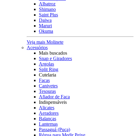
Albatroz
Shimano
Saint Plus
Daiwa
Maruri
Okuma
Veja mais Molinete
Acessórios
Mais buscados
Snap e Giradores
Argolas
Split Ring
Cutelaria
Facas
Canivetes
Tesouras
Afiador de Faca
Indispensáveis
Alicates
Aeradores
Balanças
Lanternas
Passaguá (Puça)
Régua para Medir Peixe