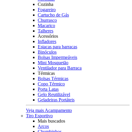
Cozinha
Fogareiro
Cartucho de Gás
Churrasco
Maçarico
Talheres
Acessórios
Infladores
Estacas para barracas
Binóculos
Bolsas Impermeáveis
Mini Mosquetão
Ventilador para Barraca
Térmicas
Bolsas Térmicas
Copo Térmico
Porta Latas
Gelo Reutilizável
Geladeiras Portáteis
Veja mais Acampamento
Tiro Esportivo
Mais buscados
Arcos
Chumbinhos