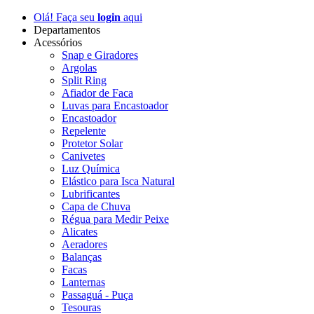
Olá! Faça seu
login
aqui
Departamentos
Acessórios
Snap e Giradores
Argolas
Split Ring
Afiador de Faca
Luvas para Encastoador
Encastoador
Repelente
Protetor Solar
Canivetes
Luz Química
Elástico para Isca Natural
Lubrificantes
Capa de Chuva
Régua para Medir Peixe
Alicates
Aeradores
Balanças
Facas
Lanternas
Passaguá - Puça
Tesouras