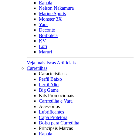
Rapala
Nelson Nakamura
Marine Sports
Monster 3X
Yara
Deconto
Borboleta
KV
Lori
Maruri
Veja mais Iscas Artificiais
Carretilhas
Características
Perfil Baixo
Perfil Alto
Big Game
Kits Promocionais
Carrretilha e Vara
Acessórios
Lubrificantes
Capa Protetora
Bolsa para Carretilha
Principais Marcas
Rapala