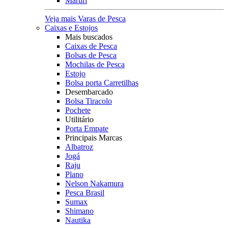
Maruri
Veja mais Varas de Pesca
Caixas e Estojos
Mais buscados
Caixas de Pesca
Bolsas de Pesca
Mochilas de Pesca
Estojo
Bolsa porta Carretilhas
Desembarcado
Bolsa Tiracolo
Pochete
Utilitário
Porta Empate
Principais Marcas
Albatroz
Jogá
Raju
Plano
Nelson Nakamura
Pesca Brasil
Sumax
Shimano
Nautika