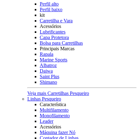
Perfil alto
Perfil baixo
kit
Carretilha e Vara
Acessórios
Lubrificantes
Capa Protetora
Bolsa para Carretilhas
Principais Marcas
Rapala
Marine Sports
Albatroz
Daiwa
Saint Plus
Shimano
Veja mais Carretilhas Pesqueiro
Linhas Pesqueiro
Característica
Multifilamento
Monofilamento
Leader
Acessórios
Máquina fazer Nó
Contador de Linhas