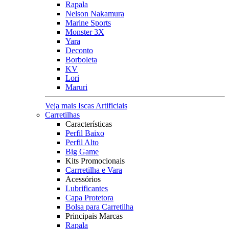
Rapala
Nelson Nakamura
Marine Sports
Monster 3X
Yara
Deconto
Borboleta
KV
Lori
Maruri
Veja mais Iscas Artificiais
Carretilhas
Características
Perfil Baixo
Perfil Alto
Big Game
Kits Promocionais
Carrretilha e Vara
Acessórios
Lubrificantes
Capa Protetora
Bolsa para Carretilha
Principais Marcas
Rapala