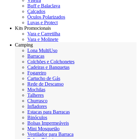
Viseira
Buff e Balaclava
Calçados
Óculos Polarizados
Luvas e Protect
Kits Promocionais
Vara e Carretilha
Vara e Molinete
Camping
Lona MultiUso
Barracas
Colchões e Colchonetes
Cadeiras e Banquetas
Fogareiro
Cartucho de Gás
Rede de Descanso
Mochilas
Talheres
Churrasco
Infladores
Estacas para Barracas
Binóculos
Bolsas Impermeáveis
Mini Mosquetão
Ventilador para Barraca