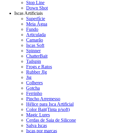
Stop Line
Down Shot
Iscas Artificiais
Superfície
Meia Água
Fundo
Articulada
Camarão
Iscas Soft
Spinner
ChatterBait
Tailspin
Frogs e Ratos
Rubber JIg
Jig
Colheres
Gotcha
Ferrinho
Pincho Arremesso
Hélice para Isca Artificial
Color Bait(Tinta p/soft)
Magic Lures
Cerdas de Saia de Silicone
Salva Iscas
Iscas por marcas