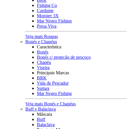
BRK
Fishing Co
Cardume
Monster 3X
Mar Negro Fishing
Presa Viva
Veja mais Roupas
Bonés e Chapéus
Característica
Bonés
Bonés c/ proteção de pescoço
Chapéu
Viseira
Principais Marcas
BRK
Vida de Pescador
Sumax
Mar Negro Fishing
Veja mais Bonés e Chapéus
Buff e Balaclava
Máscara
Buff
Balaclava