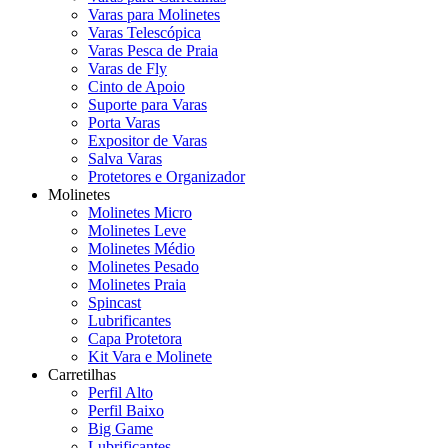
Varas para Molinetes
Varas Telescópica
Varas Pesca de Praia
Varas de Fly
Cinto de Apoio
Suporte para Varas
Porta Varas
Expositor de Varas
Salva Varas
Protetores e Organizador
Molinetes
Molinetes Micro
Molinetes Leve
Molinetes Médio
Molinetes Pesado
Molinetes Praia
Spincast
Lubrificantes
Capa Protetora
Kit Vara e Molinete
Carretilhas
Perfil Alto
Perfil Baixo
Big Game
Lubrificantes