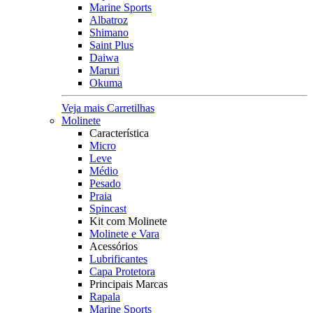
Marine Sports
Albatroz
Shimano
Saint Plus
Daiwa
Maruri
Okuma
Veja mais Carretilhas
Molinete
Característica
Micro
Leve
Médio
Pesado
Praia
Spincast
Kit com Molinete
Molinete e Vara
Acessórios
Lubrificantes
Capa Protetora
Principais Marcas
Rapala
Marine Sports