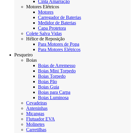
Cinta Amarração
Motores Elétricos
Motores
Carregador de Baterias
Medidor de Baterias
Capa Protetora
Colete Salva Vidas
Hélice de Reposição
Para Motores de Popa
Para Motores Elétricos
Pesqueiro
Boias
Boias de Arremesso
Boias Mini Torpedo
Boias Torpedo
Boias Pão
Boias Guia
Boias para Carpa
Boias Luminosa
Cevadeiras
Anteninhas
Miçangas
Flutuador EVA
Molinetes
Carretilhas