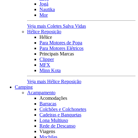
Jogá
Nautika
Mor
Veja mais Coletes Salva Vidas
Hélice Reposição
Hélice
Para Motores de Popa
Para Motores Elétricos
Principais Marcas
Clipper
MFX
Minn Kota
Veja mais Hélice Reposição
Camping
Acampamento
Acomodações
Barracas
Colchões e Colchonetes
Cadeiras e Banquetas
Lona Multiuso
Rede de Descanso
Viagens
Mochilas