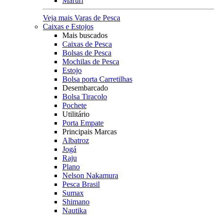
Maruri
Veja mais Varas de Pesca
Caixas e Estojos
Mais buscados
Caixas de Pesca
Bolsas de Pesca
Mochilas de Pesca
Estojo
Bolsa porta Carretilhas
Desembarcado
Bolsa Tiracolo
Pochete
Utilitário
Porta Empate
Principais Marcas
Albatroz
Jogá
Raju
Plano
Nelson Nakamura
Pesca Brasil
Sumax
Shimano
Nautika