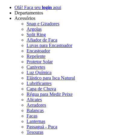
Olá! Faça seu
login
aqui
Departamentos
Acessórios
Snap e Giradores
Argolas
Split Ring
Afiador de Faca
Luvas para Encastoador
Encastoador
Repelente
Protetor Solar
Canivetes
Luz Química
Elástico para Isca Natural
Lubrificantes
Capa de Chuva
Régua para Medir Peixe
Alicates
Aeradores
Balanças
Facas
Lanternas
Passaguá - Puça
Tesouras