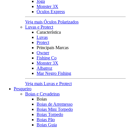
Jogá
Monster 3X
Óculos Express
Veja mais Óculos Polarizados
Luvas e Protect
Característica
Luvas
Protect
Principais Marcas
Owner
Fishing Co
Monster 3X
Albatroz
Mar Negro Fishing
Veja mais Luvas e Protect
Pesqueiro
Boias e Cevadeiras
Boias
Boias de Arremesso
Boias Mini Torpedo
Boias Torpedo
Boias Pão
Boias Guia