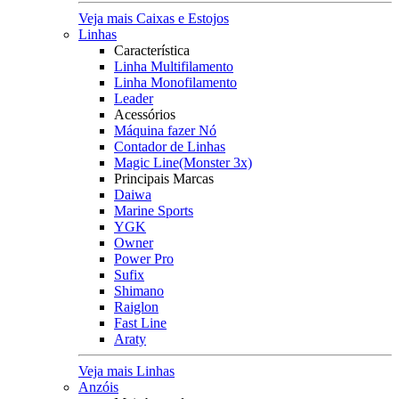
Veja mais Caixas e Estojos
Linhas
Característica
Linha Multifilamento
Linha Monofilamento
Leader
Acessórios
Máquina fazer Nó
Contador de Linhas
Magic Line(Monster 3x)
Principais Marcas
Daiwa
Marine Sports
YGK
Owner
Power Pro
Sufix
Shimano
Raiglon
Fast Line
Araty
Veja mais Linhas
Anzóis