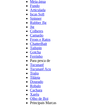
Meia-água
Fundo
Articulada
Iscas Soft
Spinner
Rubber JIg
Jig
Colheres
Camarão
Frogs e Ratos
ChatterBait
Tailspin
Gotcha
Ferrinho
Para pesca de
Tucunaré
Tucunaré Açu
Traíra
Tilápia
Dourado
Robalo
Cachara
Xaréu
Olho de Boi
Principais Marcas