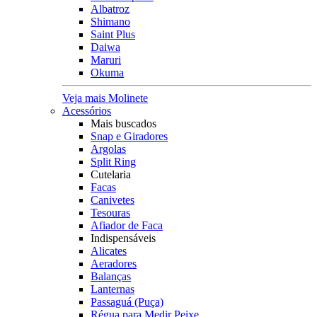
Albatroz
Shimano
Saint Plus
Daiwa
Maruri
Okuma
Veja mais Molinete
Acessórios
Mais buscados
Snap e Giradores
Argolas
Split Ring
Cutelaria
Facas
Canivetes
Tesouras
Afiador de Faca
Indispensáveis
Alicates
Aeradores
Balanças
Lanternas
Passaguá (Puça)
Régua para Medir Peixe