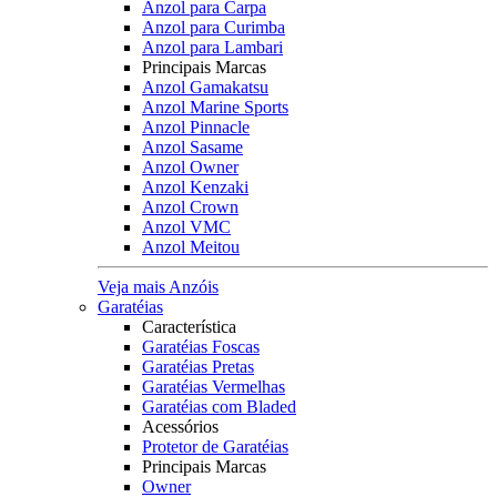
Anzol para Carpa
Anzol para Curimba
Anzol para Lambari
Principais Marcas
Anzol Gamakatsu
Anzol Marine Sports
Anzol Pinnacle
Anzol Sasame
Anzol Owner
Anzol Kenzaki
Anzol Crown
Anzol VMC
Anzol Meitou
Veja mais Anzóis
Garatéias
Característica
Garatéias Foscas
Garatéias Pretas
Garatéias Vermelhas
Garatéias com Bladed
Acessórios
Protetor de Garatéias
Principais Marcas
Owner