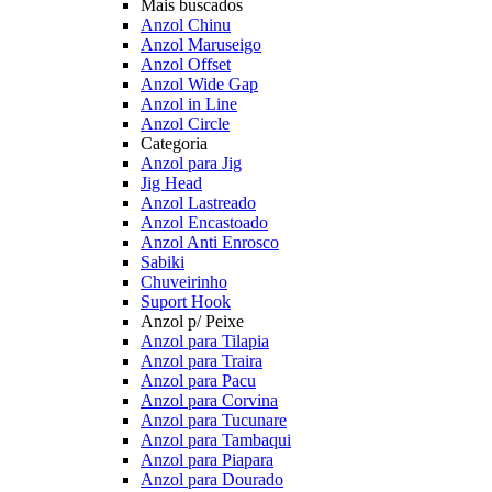
Mais buscados
Anzol Chinu
Anzol Maruseigo
Anzol Offset
Anzol Wide Gap
Anzol in Line
Anzol Circle
Categoria
Anzol para Jig
Jig Head
Anzol Lastreado
Anzol Encastoado
Anzol Anti Enrosco
Sabiki
Chuveirinho
Suport Hook
Anzol p/ Peixe
Anzol para Tilapia
Anzol para Traira
Anzol para Pacu
Anzol para Corvina
Anzol para Tucunare
Anzol para Tambaqui
Anzol para Piapara
Anzol para Dourado