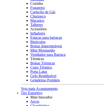
Cozinha
Fogareiro
Cartucho de Gás
Churrasco
Maçarico
Talheres
Acessórios
Infladores
Estacas para barracas
Binóculos
Bolsas Impermeáveis
Mini Mosquetão
Ventilador para Barraca
Térmicas
Bolsas Térmicas
Copo Térmico
Porta Latas
Gelo Reutilizável
Geladeiras Portáteis
Veja mais Acampamento
Tiro Esportivo
Mais buscados
Arcos
Chumbinhos