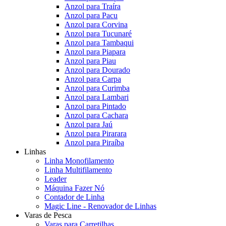
Anzol para Traíra
Anzol para Pacu
Anzol para Corvina
Anzol para Tucunaré
Anzol para Tambaqui
Anzol para Piapara
Anzol para Piau
Anzol para Dourado
Anzol para Carpa
Anzol para Curimba
Anzol para Lambari
Anzol para Pintado
Anzol para Cachara
Anzol para Jaú
Anzol para Pirarara
Anzol para Piraíba
Linhas
Linha Monofilamento
Linha Multifilamento
Leader
Máquina Fazer Nó
Contador de Linha
Magic Line - Renovador de Linhas
Varas de Pesca
Varas para Carretilhas