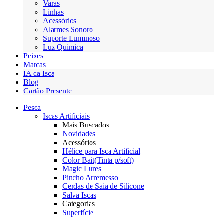
Varas
Linhas
Acessórios
Alarmes Sonoro
Suporte Luminoso
Luz Quimica
Peixes
Marcas
IA da Isca
Blog
Cartão Presente
Pesca
Iscas Artificiais
Mais Buscados
Novidades
Acessórios
Hélice para Isca Artificial
Color Bait(Tinta p/soft)
Magic Lures
Pincho Arremesso
Cerdas de Saia de Silicone
Salva Iscas
Categorias
Superfície