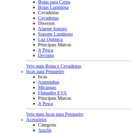
Boias para Carpa
Boias Luminosa
Cevadeiras
Cevadeiras
Diversos
Alarme Sonoro
Suporte Luminoso
Luz Quimica
Principais Marcas
Jr Pesca
Deconto
Veja mais Boias e Cevadeiras
Iscas para Pesqueiro
Iscas
Anteninhas
Miçangas
Flutuador EVA
Principais Marcas
Jr Pesca
Veja mais Iscas para Pesqueiro
Acessórios
Categoria
Anzóis