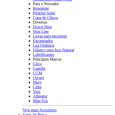
Para o Pescador
Repelente
Protetor Solar
Capa de Chuva
Diversos
Down Shot
Stop Line
Luvas para encastoar
Encastoador
Luz Química
Elástico para Isca Natural
Lubrificantes
Principais Marcas
Glico
Capella
CCM
Owner
Mury
Celta
Yara
Alligator
Blue Fox
Veja mais Acessórios
Varas de Pesca