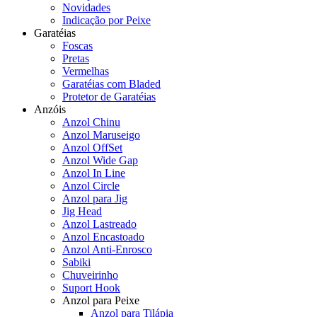
Novidades
Indicação por Peixe
Garatéias
Foscas
Pretas
Vermelhas
Garatéias com Bladed
Protetor de Garatéias
Anzóis
Anzol Chinu
Anzol Maruseigo
Anzol OffSet
Anzol Wide Gap
Anzol In Line
Anzol Circle
Anzol para Jig
Jig Head
Anzol Lastreado
Anzol Encastoado
Anzol Anti-Enrosco
Sabiki
Chuveirinho
Suport Hook
Anzol para Peixe
Anzol para Tilápia