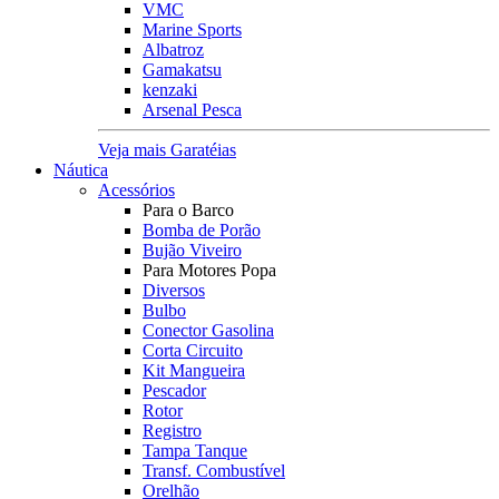
VMC
Marine Sports
Albatroz
Gamakatsu
kenzaki
Arsenal Pesca
Veja mais Garatéias
Náutica
Acessórios
Para o Barco
Bomba de Porão
Bujão Viveiro
Para Motores Popa
Diversos
Bulbo
Conector Gasolina
Corta Circuito
Kit Mangueira
Pescador
Rotor
Registro
Tampa Tanque
Transf. Combustível
Orelhão