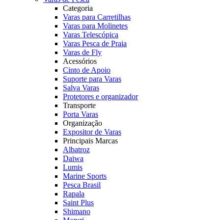
Categoria
Varas para Carretilhas
Varas para Molinetes
Varas Telescópica
Varas Pesca de Praia
Varas de Fly
Acessórios
Cinto de Apoio
Suporte para Varas
Salva Varas
Protetores e organizador
Transporte
Porta Varas
Organização
Expositor de Varas
Principais Marcas
Albatroz
Daiwa
Lumis
Marine Sports
Pesca Brasil
Rapala
Saint Plus
Shimano