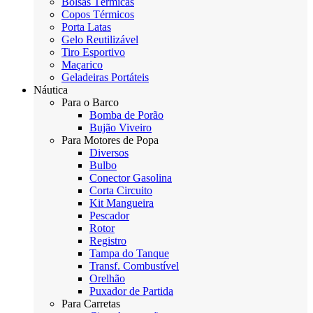
Bolsas Térmicas
Copos Térmicos
Porta Latas
Gelo Reutilizável
Tiro Esportivo
Maçarico
Geladeiras Portáteis
Náutica
Para o Barco
Bomba de Porão
Bujão Viveiro
Para Motores de Popa
Diversos
Bulbo
Conector Gasolina
Corta Circuito
Kit Mangueira
Pescador
Rotor
Registro
Tampa do Tanque
Transf. Combustível
Orelhão
Puxador de Partida
Para Carretas