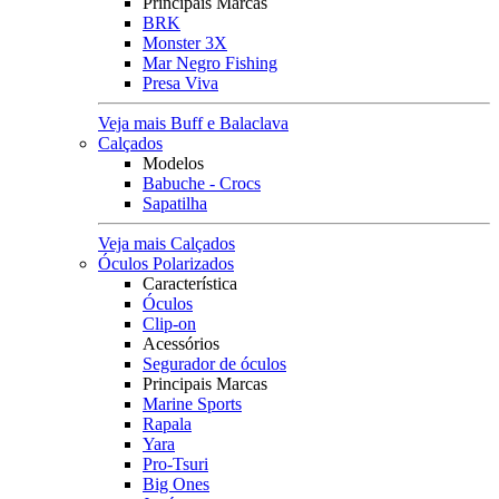
Principais Marcas
BRK
Monster 3X
Mar Negro Fishing
Presa Viva
Veja mais Buff e Balaclava
Calçados
Modelos
Babuche - Crocs
Sapatilha
Veja mais Calçados
Óculos Polarizados
Característica
Óculos
Clip-on
Acessórios
Segurador de óculos
Principais Marcas
Marine Sports
Rapala
Yara
Pro-Tsuri
Big Ones