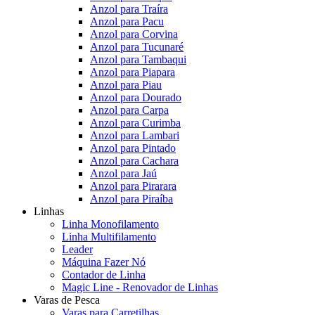
Anzol para Traíra
Anzol para Pacu
Anzol para Corvina
Anzol para Tucunaré
Anzol para Tambaqui
Anzol para Piapara
Anzol para Piau
Anzol para Dourado
Anzol para Carpa
Anzol para Curimba
Anzol para Lambari
Anzol para Pintado
Anzol para Cachara
Anzol para Jaú
Anzol para Pirarara
Anzol para Piraíba
Linhas
Linha Monofilamento
Linha Multifilamento
Leader
Máquina Fazer Nó
Contador de Linha
Magic Line - Renovador de Linhas
Varas de Pesca
Varas para Carretilhas