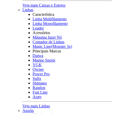
Veja mais Caixas e Estojos
Linhas
Característica
Linha Multifilamento
Linha Monofilamento
Leader
Acessórios
Máquina fazer Nó
Contador de Linhas
Magic Line(Monster 3x)
Principais Marcas
Daiwa
Marine Sports
YGK
Owner
Power Pro
Sufix
Shimano
Raiglon
Fast Line
Araty
Veja mais Linhas
Anzóis