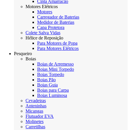
Cinta Amarração
Motores Elétricos
Motores
Carregador de Baterias
Medidor de Baterias
Capa Protetora
Colete Salva Vidas
Hélice de Reposição
Para Motores de Popa
Para Motores Elétricos
Pesqueiro
Boias
Boias de Arremesso
Boias Mini Torpedo
Boias Torpedo
Boias Pão
Boias Guia
Boias para Carpa
Boias Luminosa
Cevadeiras
Anteninhas
Miçangas
Flutuador EVA
Molinetes
Carretilhas