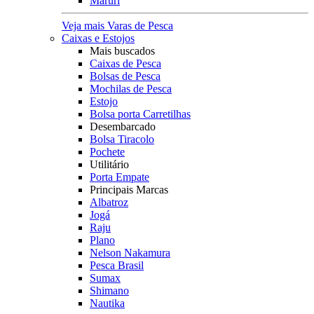
Maruri
Veja mais Varas de Pesca
Caixas e Estojos
Mais buscados
Caixas de Pesca
Bolsas de Pesca
Mochilas de Pesca
Estojo
Bolsa porta Carretilhas
Desembarcado
Bolsa Tiracolo
Pochete
Utilitário
Porta Empate
Principais Marcas
Albatroz
Jogá
Raju
Plano
Nelson Nakamura
Pesca Brasil
Sumax
Shimano
Nautika