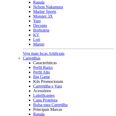
Rapala
Nelson Nakamura
Marine Sports
Monster 3X
Yara
Deconto
Borboleta
KV
Lori
Maruri
Veja mais Iscas Artificiais
Carretilhas
Características
Perfil Baixo
Perfil Alto
Big Game
Kits Promocionais
Carrretilha e Vara
Acessórios
Lubrificantes
Capa Protetora
Bolsa para Carretilha
Principais Marcas
Rapala