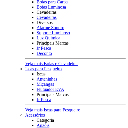
Boias para Carpa
Boias Luminosa
Cevadeiras
Cevadeiras
Diversos
Alarme Sonoro
Suporte Luminoso
Luz Quimica
Principais Marcas
Jr Pesca
Deconto
Veja mais Boias e Cevadeiras
Iscas para Pesqueiro
Iscas
Anteninhas
Miçangas
Flutuador EVA
Principais Marcas
Jr Pesca
Veja mais Iscas para Pesqueiro
Acessórios
Categoria
Anzóis