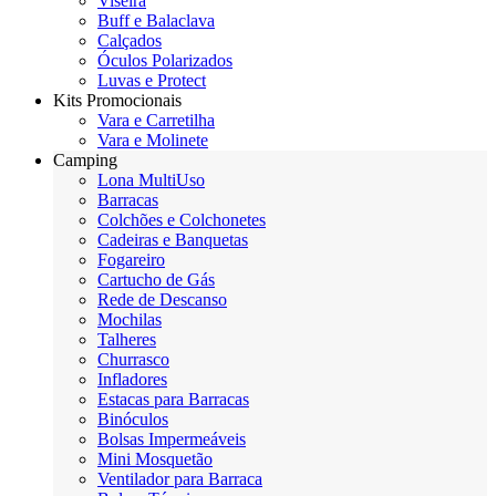
Viseira
Buff e Balaclava
Calçados
Óculos Polarizados
Luvas e Protect
Kits Promocionais
Vara e Carretilha
Vara e Molinete
Camping
Lona MultiUso
Barracas
Colchões e Colchonetes
Cadeiras e Banquetas
Fogareiro
Cartucho de Gás
Rede de Descanso
Mochilas
Talheres
Churrasco
Infladores
Estacas para Barracas
Binóculos
Bolsas Impermeáveis
Mini Mosquetão
Ventilador para Barraca