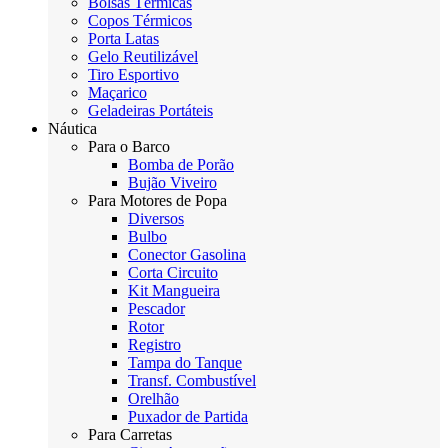
Bolsas Térmicas
Copos Térmicos
Porta Latas
Gelo Reutilizável
Tiro Esportivo
Maçarico
Geladeiras Portáteis
Náutica
Para o Barco
Bomba de Porão
Bujão Viveiro
Para Motores de Popa
Diversos
Bulbo
Conector Gasolina
Corta Circuito
Kit Mangueira
Pescador
Rotor
Registro
Tampa do Tanque
Transf. Combustível
Orelhão
Puxador de Partida
Para Carretas