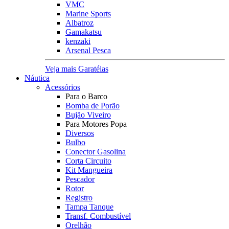
VMC
Marine Sports
Albatroz
Gamakatsu
kenzaki
Arsenal Pesca
Veja mais Garatéias
Náutica
Acessórios
Para o Barco
Bomba de Porão
Bujão Viveiro
Para Motores Popa
Diversos
Bulbo
Conector Gasolina
Corta Circuito
Kit Mangueira
Pescador
Rotor
Registro
Tampa Tanque
Transf. Combustível
Orelhão