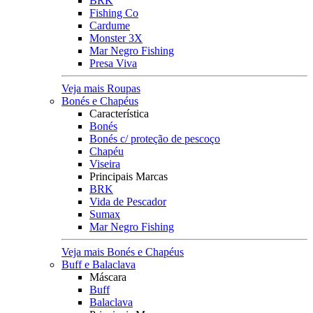
BRK
Fishing Co
Cardume
Monster 3X
Mar Negro Fishing
Presa Viva
Veja mais Roupas
Bonés e Chapéus
Característica
Bonés
Bonés c/ proteção de pescoço
Chapéu
Viseira
Principais Marcas
BRK
Vida de Pescador
Sumax
Mar Negro Fishing
Veja mais Bonés e Chapéus
Buff e Balaclava
Máscara
Buff
Balaclava