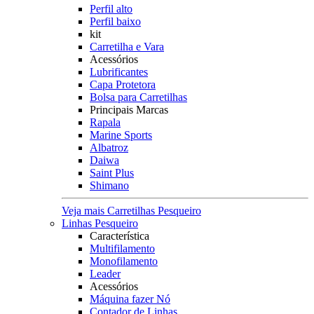
Perfil alto
Perfil baixo
kit
Carretilha e Vara
Acessórios
Lubrificantes
Capa Protetora
Bolsa para Carretilhas
Principais Marcas
Rapala
Marine Sports
Albatroz
Daiwa
Saint Plus
Shimano
Veja mais Carretilhas Pesqueiro
Linhas Pesqueiro
Característica
Multifilamento
Monofilamento
Leader
Acessórios
Máquina fazer Nó
Contador de Linhas