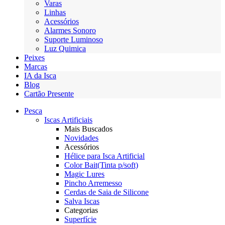
Varas
Linhas
Acessórios
Alarmes Sonoro
Suporte Luminoso
Luz Quimica
Peixes
Marcas
IA da Isca
Blog
Cartão Presente
Pesca
Iscas Artificiais
Mais Buscados
Novidades
Acessórios
Hélice para Isca Artificial
Color Bait(Tinta p/soft)
Magic Lures
Pincho Arremesso
Cerdas de Saia de Silicone
Salva Iscas
Categorias
Superfície