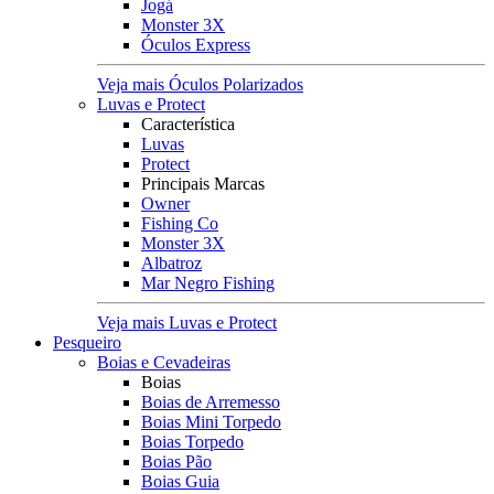
Jogá
Monster 3X
Óculos Express
Veja mais Óculos Polarizados
Luvas e Protect
Característica
Luvas
Protect
Principais Marcas
Owner
Fishing Co
Monster 3X
Albatroz
Mar Negro Fishing
Veja mais Luvas e Protect
Pesqueiro
Boias e Cevadeiras
Boias
Boias de Arremesso
Boias Mini Torpedo
Boias Torpedo
Boias Pão
Boias Guia