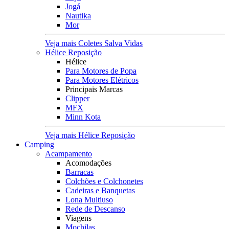
Jogá
Nautika
Mor
Veja mais Coletes Salva Vidas
Hélice Reposição
Hélice
Para Motores de Popa
Para Motores Elétricos
Principais Marcas
Clipper
MFX
Minn Kota
Veja mais Hélice Reposição
Camping
Acampamento
Acomodações
Barracas
Colchões e Colchonetes
Cadeiras e Banquetas
Lona Multiuso
Rede de Descanso
Viagens
Mochilas