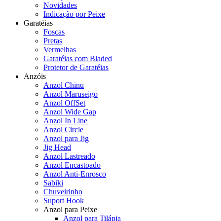
Novidades
Indicação por Peixe
Garatéias
Foscas
Pretas
Vermelhas
Garatéias com Bladed
Protetor de Garatéias
Anzóis
Anzol Chinu
Anzol Maruseigo
Anzol OffSet
Anzol Wide Gap
Anzol In Line
Anzol Circle
Anzol para Jig
Jig Head
Anzol Lastreado
Anzol Encastoado
Anzol Anti-Enrosco
Sabiki
Chuveirinho
Suport Hook
Anzol para Peixe
Anzol para Tilápia