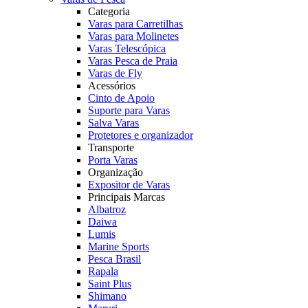
Categoria
Varas para Carretilhas
Varas para Molinetes
Varas Telescópica
Varas Pesca de Praia
Varas de Fly
Acessórios
Cinto de Apoio
Suporte para Varas
Salva Varas
Protetores e organizador
Transporte
Porta Varas
Organização
Expositor de Varas
Principais Marcas
Albatroz
Daiwa
Lumis
Marine Sports
Pesca Brasil
Rapala
Saint Plus
Shimano