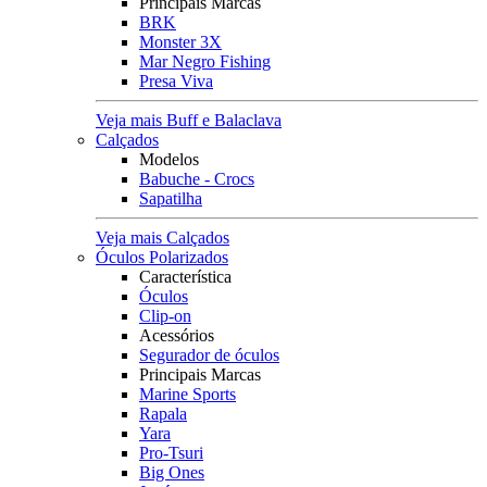
Principais Marcas
BRK
Monster 3X
Mar Negro Fishing
Presa Viva
Veja mais Buff e Balaclava
Calçados
Modelos
Babuche - Crocs
Sapatilha
Veja mais Calçados
Óculos Polarizados
Característica
Óculos
Clip-on
Acessórios
Segurador de óculos
Principais Marcas
Marine Sports
Rapala
Yara
Pro-Tsuri
Big Ones