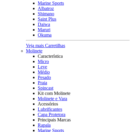
Marine Sports
Albatroz
Shimano
Saint Plus
Daiwa
Maruri
Okuma
Veja mais Carretilhas
Molinete
Característica
Micro
Leve
Médio
Pesado
Praia
Spincast
Kit com Molinete
Molinete e Vara
Acessórios
Lubrificantes
Capa Protetora
Principais Marcas
Rapala
Marine Sports