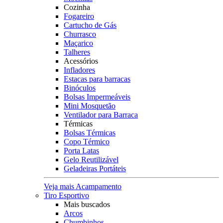
Cozinha
Fogareiro
Cartucho de Gás
Churrasco
Maçarico
Talheres
Acessórios
Infladores
Estacas para barracas
Binóculos
Bolsas Impermeáveis
Mini Mosquetão
Ventilador para Barraca
Térmicas
Bolsas Térmicas
Copo Térmico
Porta Latas
Gelo Reutilizável
Geladeiras Portáteis
Veja mais Acampamento
Tiro Esportivo
Mais buscados
Arcos
Chumbinhos