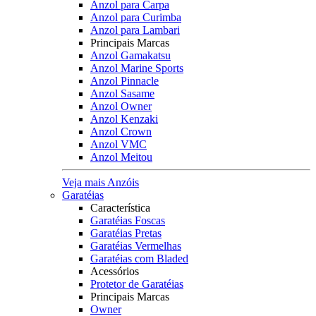
Anzol para Carpa
Anzol para Curimba
Anzol para Lambari
Principais Marcas
Anzol Gamakatsu
Anzol Marine Sports
Anzol Pinnacle
Anzol Sasame
Anzol Owner
Anzol Kenzaki
Anzol Crown
Anzol VMC
Anzol Meitou
Veja mais Anzóis
Garatéias
Característica
Garatéias Foscas
Garatéias Pretas
Garatéias Vermelhas
Garatéias com Bladed
Acessórios
Protetor de Garatéias
Principais Marcas
Owner