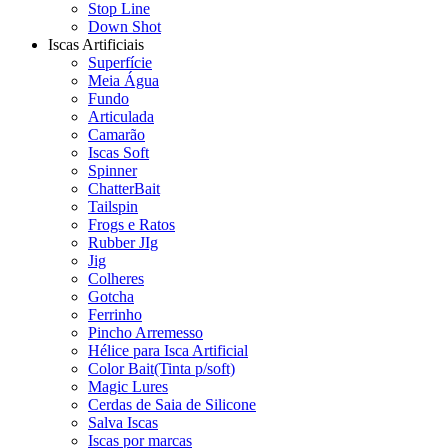
Stop Line
Down Shot
Iscas Artificiais
Superfície
Meia Água
Fundo
Articulada
Camarão
Iscas Soft
Spinner
ChatterBait
Tailspin
Frogs e Ratos
Rubber JIg
Jig
Colheres
Gotcha
Ferrinho
Pincho Arremesso
Hélice para Isca Artificial
Color Bait(Tinta p/soft)
Magic Lures
Cerdas de Saia de Silicone
Salva Iscas
Iscas por marcas