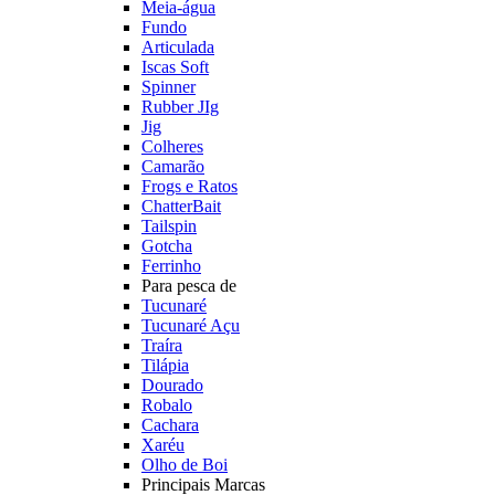
Meia-água
Fundo
Articulada
Iscas Soft
Spinner
Rubber JIg
Jig
Colheres
Camarão
Frogs e Ratos
ChatterBait
Tailspin
Gotcha
Ferrinho
Para pesca de
Tucunaré
Tucunaré Açu
Traíra
Tilápia
Dourado
Robalo
Cachara
Xaréu
Olho de Boi
Principais Marcas