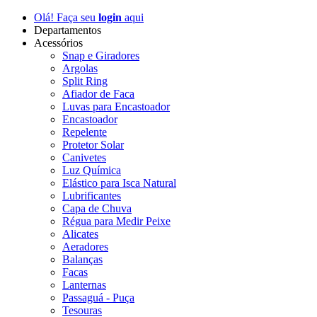
Olá! Faça seu
login
aqui
Departamentos
Acessórios
Snap e Giradores
Argolas
Split Ring
Afiador de Faca
Luvas para Encastoador
Encastoador
Repelente
Protetor Solar
Canivetes
Luz Química
Elástico para Isca Natural
Lubrificantes
Capa de Chuva
Régua para Medir Peixe
Alicates
Aeradores
Balanças
Facas
Lanternas
Passaguá - Puça
Tesouras