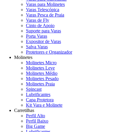
Varas para Molinetes
Varas Telescópica
Varas Pesca de Praia
Varas de Fly
Cinto de Apoio
Suporte para Varas
Porta Varas
Expositor de Varas
Salva Varas
Protetores e Organizador
Molinetes
Molinetes Micro
Molinetes Leve
Molinetes Médio
Molinetes Pesado
Molinetes Praia
Spincast
Lubrificantes
Capa Protetora
Kit Vara e Molinete
Carretilhas
Perfil Alto
Perfil Baixo
Big Game
Lubrificantes