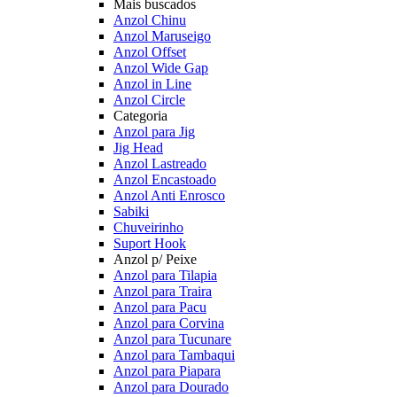
Mais buscados
Anzol Chinu
Anzol Maruseigo
Anzol Offset
Anzol Wide Gap
Anzol in Line
Anzol Circle
Categoria
Anzol para Jig
Jig Head
Anzol Lastreado
Anzol Encastoado
Anzol Anti Enrosco
Sabiki
Chuveirinho
Suport Hook
Anzol p/ Peixe
Anzol para Tilapia
Anzol para Traira
Anzol para Pacu
Anzol para Corvina
Anzol para Tucunare
Anzol para Tambaqui
Anzol para Piapara
Anzol para Dourado