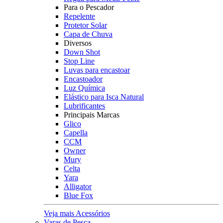
Para o Pescador
Repelente
Protetor Solar
Capa de Chuva
Diversos
Down Shot
Stop Line
Luvas para encastoar
Encastoador
Luz Química
Elástico para Isca Natural
Lubrificantes
Principais Marcas
Glico
Capella
CCM
Owner
Mury
Celta
Yara
Alligator
Blue Fox
Veja mais Acessórios
Varas de Pesca