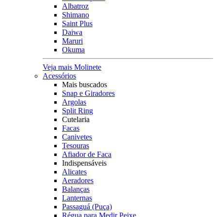
Albatroz
Shimano
Saint Plus
Daiwa
Maruri
Okuma
Veja mais Molinete
Acessórios
Mais buscados
Snap e Giradores
Argolas
Split Ring
Cutelaria
Facas
Canivetes
Tesouras
Afiador de Faca
Indispensáveis
Alicates
Aeradores
Balanças
Lanternas
Passaguá (Puça)
Régua para Medir Peixe