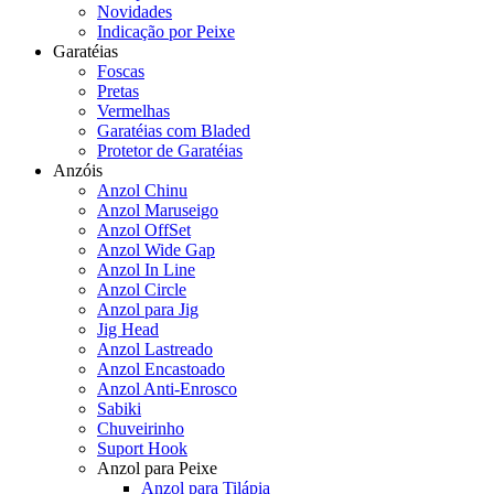
Novidades
Indicação por Peixe
Garatéias
Foscas
Pretas
Vermelhas
Garatéias com Bladed
Protetor de Garatéias
Anzóis
Anzol Chinu
Anzol Maruseigo
Anzol OffSet
Anzol Wide Gap
Anzol In Line
Anzol Circle
Anzol para Jig
Jig Head
Anzol Lastreado
Anzol Encastoado
Anzol Anti-Enrosco
Sabiki
Chuveirinho
Suport Hook
Anzol para Peixe
Anzol para Tilápia