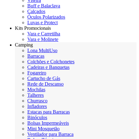
Viseira
Buff e Balaclava
Calçados
Óculos Polarizados
Luvas e Protect
Kits Promocionais
Vara e Carretilha
Vara e Molinete
Camping
Lona MultiUso
Barracas
Colchões e Colchonetes
Cadeiras e Banquetas
Fogareiro
Cartucho de Gás
Rede de Descanso
Mochilas
Talheres
Churrasco
Infladores
Estacas para Barracas
Binóculos
Bolsas Impermeáveis
Mini Mosquetão
Ventilador para Barraca