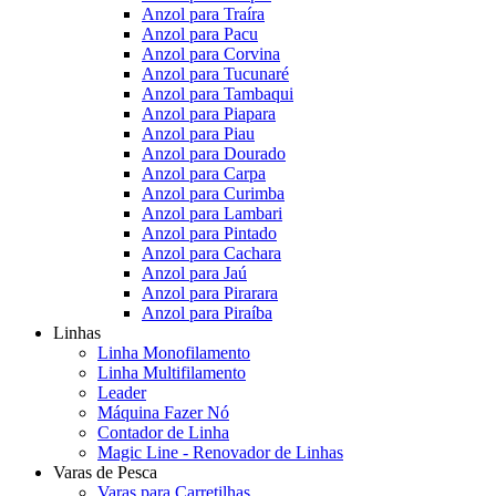
Anzol para Traíra
Anzol para Pacu
Anzol para Corvina
Anzol para Tucunaré
Anzol para Tambaqui
Anzol para Piapara
Anzol para Piau
Anzol para Dourado
Anzol para Carpa
Anzol para Curimba
Anzol para Lambari
Anzol para Pintado
Anzol para Cachara
Anzol para Jaú
Anzol para Pirarara
Anzol para Piraíba
Linhas
Linha Monofilamento
Linha Multifilamento
Leader
Máquina Fazer Nó
Contador de Linha
Magic Line - Renovador de Linhas
Varas de Pesca
Varas para Carretilhas