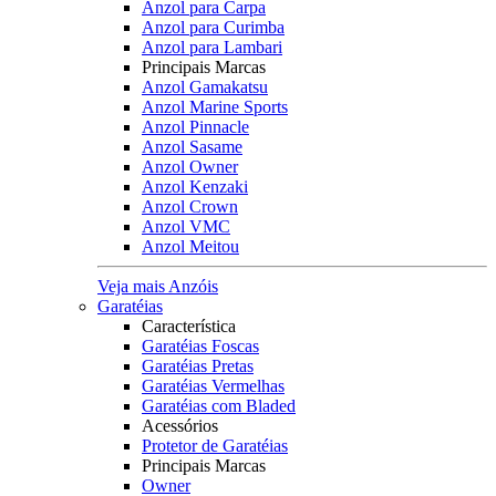
Anzol para Carpa
Anzol para Curimba
Anzol para Lambari
Principais Marcas
Anzol Gamakatsu
Anzol Marine Sports
Anzol Pinnacle
Anzol Sasame
Anzol Owner
Anzol Kenzaki
Anzol Crown
Anzol VMC
Anzol Meitou
Veja mais Anzóis
Garatéias
Característica
Garatéias Foscas
Garatéias Pretas
Garatéias Vermelhas
Garatéias com Bladed
Acessórios
Protetor de Garatéias
Principais Marcas
Owner