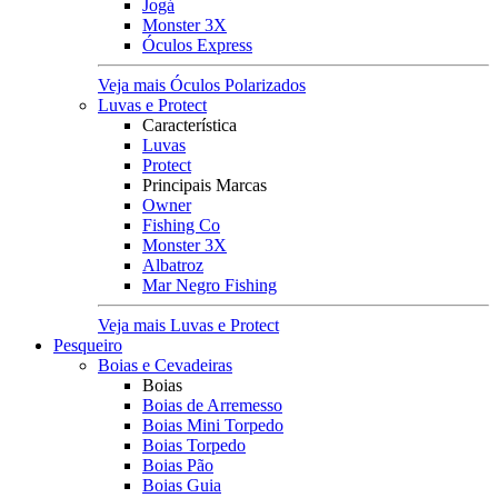
Jogá
Monster 3X
Óculos Express
Veja mais Óculos Polarizados
Luvas e Protect
Característica
Luvas
Protect
Principais Marcas
Owner
Fishing Co
Monster 3X
Albatroz
Mar Negro Fishing
Veja mais Luvas e Protect
Pesqueiro
Boias e Cevadeiras
Boias
Boias de Arremesso
Boias Mini Torpedo
Boias Torpedo
Boias Pão
Boias Guia