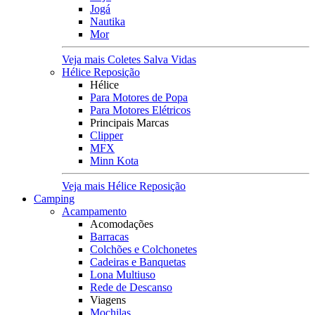
Jogá
Nautika
Mor
Veja mais Coletes Salva Vidas
Hélice Reposição
Hélice
Para Motores de Popa
Para Motores Elétricos
Principais Marcas
Clipper
MFX
Minn Kota
Veja mais Hélice Reposição
Camping
Acampamento
Acomodações
Barracas
Colchões e Colchonetes
Cadeiras e Banquetas
Lona Multiuso
Rede de Descanso
Viagens
Mochilas