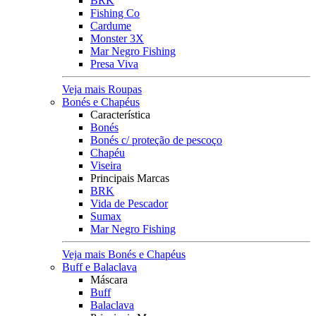
BRK
Fishing Co
Cardume
Monster 3X
Mar Negro Fishing
Presa Viva
Veja mais Roupas
Bonés e Chapéus
Característica
Bonés
Bonés c/ proteção de pescoço
Chapéu
Viseira
Principais Marcas
BRK
Vida de Pescador
Sumax
Mar Negro Fishing
Veja mais Bonés e Chapéus
Buff e Balaclava
Máscara
Buff
Balaclava