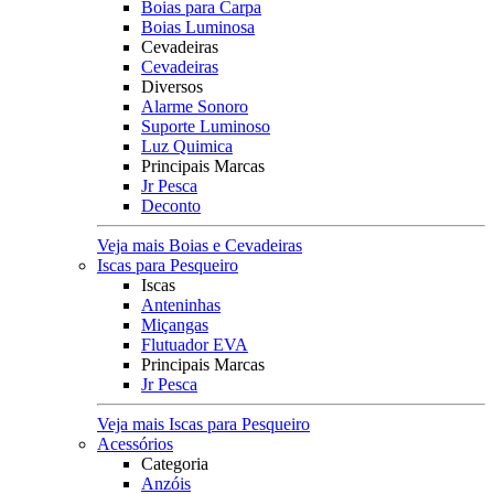
Boias para Carpa
Boias Luminosa
Cevadeiras
Cevadeiras
Diversos
Alarme Sonoro
Suporte Luminoso
Luz Quimica
Principais Marcas
Jr Pesca
Deconto
Veja mais Boias e Cevadeiras
Iscas para Pesqueiro
Iscas
Anteninhas
Miçangas
Flutuador EVA
Principais Marcas
Jr Pesca
Veja mais Iscas para Pesqueiro
Acessórios
Categoria
Anzóis