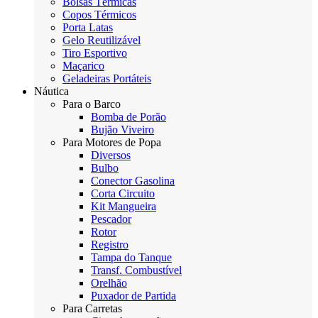
Bolsas Térmicas
Copos Térmicos
Porta Latas
Gelo Reutilizável
Tiro Esportivo
Maçarico
Geladeiras Portáteis
Náutica
Para o Barco
Bomba de Porão
Bujão Viveiro
Para Motores de Popa
Diversos
Bulbo
Conector Gasolina
Corta Circuito
Kit Mangueira
Pescador
Rotor
Registro
Tampa do Tanque
Transf. Combustível
Orelhão
Puxador de Partida
Para Carretas