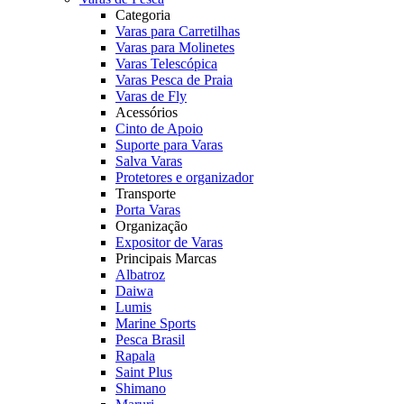
Categoria
Varas para Carretilhas
Varas para Molinetes
Varas Telescópica
Varas Pesca de Praia
Varas de Fly
Acessórios
Cinto de Apoio
Suporte para Varas
Salva Varas
Protetores e organizador
Transporte
Porta Varas
Organização
Expositor de Varas
Principais Marcas
Albatroz
Daiwa
Lumis
Marine Sports
Pesca Brasil
Rapala
Saint Plus
Shimano