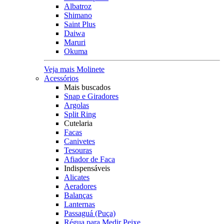
Albatroz
Shimano
Saint Plus
Daiwa
Maruri
Okuma
Veja mais Molinete
Acessórios
Mais buscados
Snap e Giradores
Argolas
Split Ring
Cutelaria
Facas
Canivetes
Tesouras
Afiador de Faca
Indispensáveis
Alicates
Aeradores
Balanças
Lanternas
Passaguá (Puça)
Régua para Medir Peixe