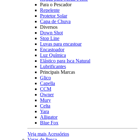
Para o Pescador
Repelente
Protetor Solar
Capa de Chuva
Diversos
Down Shot
Stop Line
Luvas para encastoar
Encastoador
Luz Química
Elástico para Isca Natural
Lubrificantes
Principais Marcas
Glico
Capella
CCM
Owner
Mury
Celta
Yara
Alligator
Blue Fox
Veja mais Acessórios
Varas de Pesca