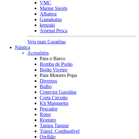
VMC
Marine Sports
Albatroz
Gamakatsu
kenzaki
Arsenal Pesca
Veja mais Garatéias
Náutica
Acessórios
Para o Barco
Bomba de Porão
Bujão Viveiro
Para Motores Popa
Diversos
Bulbo
Conector Gasolina
Corta Circuito
Kit Mangueira
Pescador
Rotor
Registro
Tampa Tanque
Transf. Combustível
Orelhão