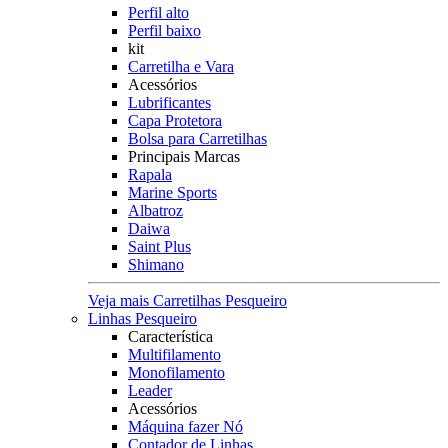
Perfil alto
Perfil baixo
kit
Carretilha e Vara
Acessórios
Lubrificantes
Capa Protetora
Bolsa para Carretilhas
Principais Marcas
Rapala
Marine Sports
Albatroz
Daiwa
Saint Plus
Shimano
Veja mais Carretilhas Pesqueiro
Linhas Pesqueiro
Característica
Multifilamento
Monofilamento
Leader
Acessórios
Máquina fazer Nó
Contador de Linhas