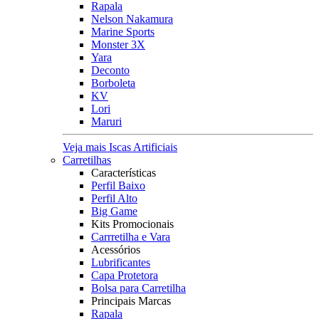
Rapala
Nelson Nakamura
Marine Sports
Monster 3X
Yara
Deconto
Borboleta
KV
Lori
Maruri
Veja mais Iscas Artificiais
Carretilhas
Características
Perfil Baixo
Perfil Alto
Big Game
Kits Promocionais
Carrretilha e Vara
Acessórios
Lubrificantes
Capa Protetora
Bolsa para Carretilha
Principais Marcas
Rapala