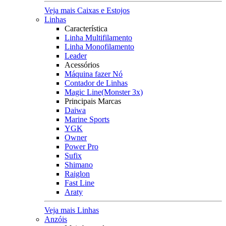
Veja mais Caixas e Estojos
Linhas
Característica
Linha Multifilamento
Linha Monofilamento
Leader
Acessórios
Máquina fazer Nó
Contador de Linhas
Magic Line(Monster 3x)
Principais Marcas
Daiwa
Marine Sports
YGK
Owner
Power Pro
Sufix
Shimano
Raiglon
Fast Line
Araty
Veja mais Linhas
Anzóis