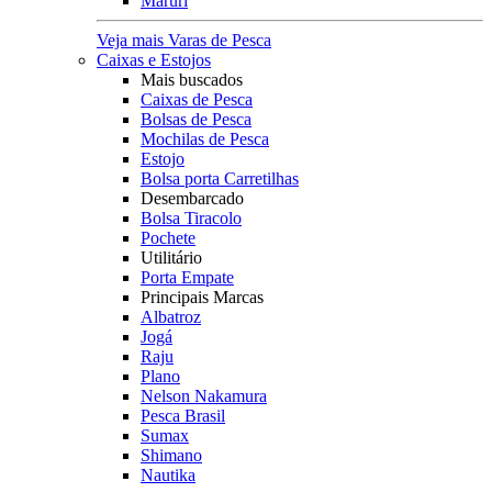
Maruri
Veja mais Varas de Pesca
Caixas e Estojos
Mais buscados
Caixas de Pesca
Bolsas de Pesca
Mochilas de Pesca
Estojo
Bolsa porta Carretilhas
Desembarcado
Bolsa Tiracolo
Pochete
Utilitário
Porta Empate
Principais Marcas
Albatroz
Jogá
Raju
Plano
Nelson Nakamura
Pesca Brasil
Sumax
Shimano
Nautika