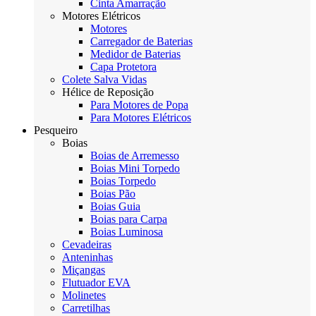
Cinta Amarração
Motores Elétricos
Motores
Carregador de Baterias
Medidor de Baterias
Capa Protetora
Colete Salva Vidas
Hélice de Reposição
Para Motores de Popa
Para Motores Elétricos
Pesqueiro
Boias
Boias de Arremesso
Boias Mini Torpedo
Boias Torpedo
Boias Pão
Boias Guia
Boias para Carpa
Boias Luminosa
Cevadeiras
Anteninhas
Miçangas
Flutuador EVA
Molinetes
Carretilhas