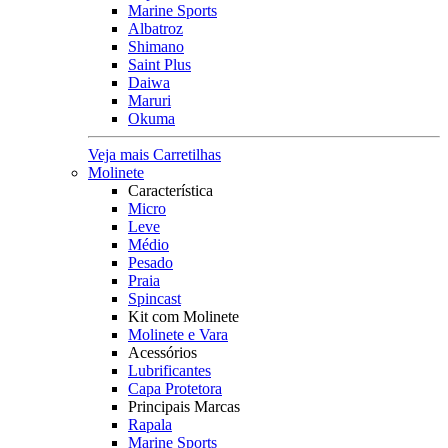
Marine Sports
Albatroz
Shimano
Saint Plus
Daiwa
Maruri
Okuma
Veja mais Carretilhas
Molinete
Característica
Micro
Leve
Médio
Pesado
Praia
Spincast
Kit com Molinete
Molinete e Vara
Acessórios
Lubrificantes
Capa Protetora
Principais Marcas
Rapala
Marine Sports