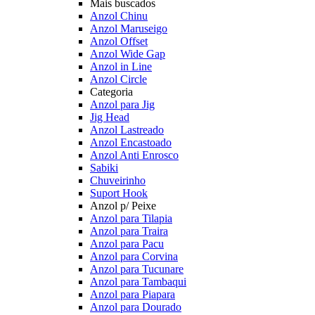
Mais buscados
Anzol Chinu
Anzol Maruseigo
Anzol Offset
Anzol Wide Gap
Anzol in Line
Anzol Circle
Categoria
Anzol para Jig
Jig Head
Anzol Lastreado
Anzol Encastoado
Anzol Anti Enrosco
Sabiki
Chuveirinho
Suport Hook
Anzol p/ Peixe
Anzol para Tilapia
Anzol para Traira
Anzol para Pacu
Anzol para Corvina
Anzol para Tucunare
Anzol para Tambaqui
Anzol para Piapara
Anzol para Dourado