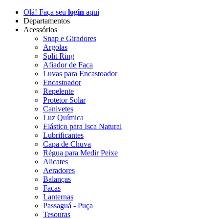
Olá! Faça seu
login
aqui
Departamentos
Acessórios
Snap e Giradores
Argolas
Split Ring
Afiador de Faca
Luvas para Encastoador
Encastoador
Repelente
Protetor Solar
Canivetes
Luz Química
Elástico para Isca Natural
Lubrificantes
Capa de Chuva
Régua para Medir Peixe
Alicates
Aeradores
Balanças
Facas
Lanternas
Passaguá - Puça
Tesouras