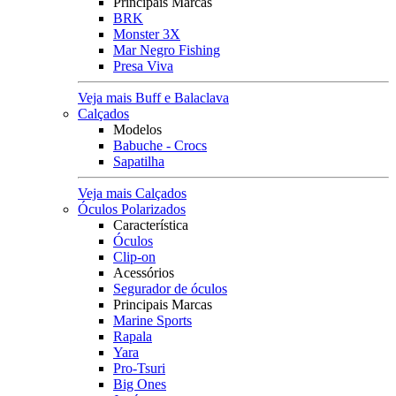
Principais Marcas
BRK
Monster 3X
Mar Negro Fishing
Presa Viva
Veja mais Buff e Balaclava
Calçados
Modelos
Babuche - Crocs
Sapatilha
Veja mais Calçados
Óculos Polarizados
Característica
Óculos
Clip-on
Acessórios
Segurador de óculos
Principais Marcas
Marine Sports
Rapala
Yara
Pro-Tsuri
Big Ones