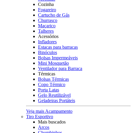
Cozinha
Fogareiro
Cartucho de Gás
Churrasco
Maçarico
Talheres
Acessórios
Infladores
Estacas para barracas
Binóculos
Bolsas Impermeáveis
Mini Mosquetão
Ventilador para Barraca
Térmicas
Bolsas Térmicas
Copo Térmico
Porta Latas
Gelo Reutilizável
Geladeiras Portáteis
Veja mais Acampamento
Tiro Esportivo
Mais buscados
Arcos
Chumbinhos