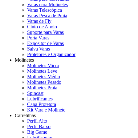
Varas para Molinetes
Varas Telescópica
Varas Pesca de Praia
Varas de Fly
Cinto de Apoio
Suporte para Varas
Porta Varas
Expositor de Varas
Salva Varas
Protetores e Organizador
Molinetes
Molinetes Micro
Molinetes Leve
Molinetes Médio
Molinetes Pesado
Molinetes Praia
Spincast
Lubrificantes
Capa Protetora
Kit Vara e Molinete
Carretilhas
Perfil Alto
Perfil Baixo
Big Game
Lubrificantes