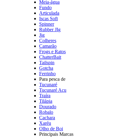
Meia-água
Fundo
Articulada
Iscas Soft
Spinner
Rubber JIg
Jig
Colheres
Camarão
Frogs e Ratos
ChatterBait
Tailspin
Gotcha
Ferrinho
Para pesca de
Tucunaré
Tucunaré Açu
Traíra
Tilápia
Dourado
Robalo
Cachara
Xaréu
Olho de Boi
Principais Marcas