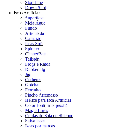
Stop Line
Down Shot
Iscas Artificiais
Superfície
Meia Água
Fundo
Articulada
Camarão
Iscas Soft
Spinner
ChatterBait
Tailspin
Frogs e Ratos
Rubber JIg
Jig
Colheres
Gotcha
Ferrinho
Pincho Arremesso
Hélice para Isca Artificial
Color Bait(Tinta p/soft)
Magic Lures
Cerdas de Saia de Silicone
Salva Iscas
Iscas por marcas