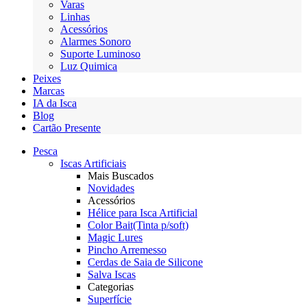
Varas
Linhas
Acessórios
Alarmes Sonoro
Suporte Luminoso
Luz Quimica
Peixes
Marcas
IA da Isca
Blog
Cartão Presente
Pesca
Iscas Artificiais
Mais Buscados
Novidades
Acessórios
Hélice para Isca Artificial
Color Bait(Tinta p/soft)
Magic Lures
Pincho Arremesso
Cerdas de Saia de Silicone
Salva Iscas
Categorias
Superfície