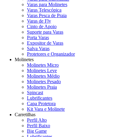
Varas para Molinetes
Varas Telescópica
Varas Pesca de Praia
Varas de Fly
Cinto de Apoio
Suporte para Varas
Porta Varas
Expositor de Varas
Salva Varas
Protetores e Organizador
Molinetes
Molinetes Micro
Molinetes Leve
Molinetes Médio
Molinetes Pesado
Molinetes Praia
Spincast
Lubrificantes
Capa Protetora
Kit Vara e Molinete
Carretilhas
Perfil Alto
Perfil Baixo
Big Game
Lubrificantes