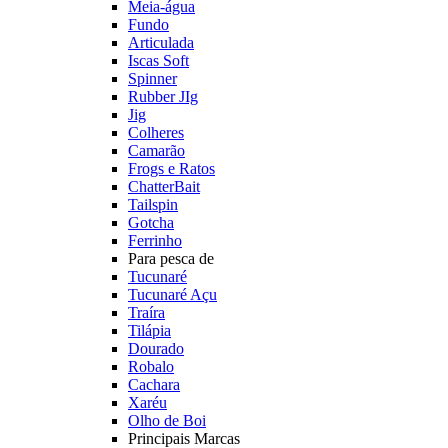
Meia-água
Fundo
Articulada
Iscas Soft
Spinner
Rubber JIg
Jig
Colheres
Camarão
Frogs e Ratos
ChatterBait
Tailspin
Gotcha
Ferrinho
Para pesca de
Tucunaré
Tucunaré Açu
Traíra
Tilápia
Dourado
Robalo
Cachara
Xaréu
Olho de Boi
Principais Marcas