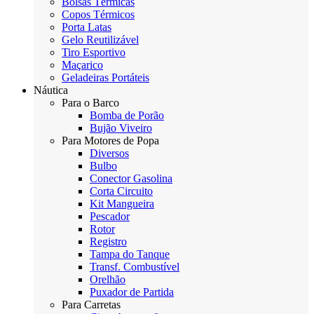
Bolsas Térmicas
Copos Térmicos
Porta Latas
Gelo Reutilizável
Tiro Esportivo
Maçarico
Geladeiras Portáteis
Náutica
Para o Barco
Bomba de Porão
Bujão Viveiro
Para Motores de Popa
Diversos
Bulbo
Conector Gasolina
Corta Circuito
Kit Mangueira
Pescador
Rotor
Registro
Tampa do Tanque
Transf. Combustível
Orelhão
Puxador de Partida
Para Carretas