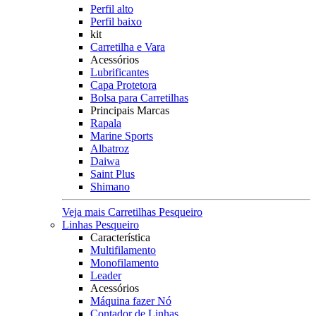
Perfil alto
Perfil baixo
kit
Carretilha e Vara
Acessórios
Lubrificantes
Capa Protetora
Bolsa para Carretilhas
Principais Marcas
Rapala
Marine Sports
Albatroz
Daiwa
Saint Plus
Shimano
Veja mais Carretilhas Pesqueiro
Linhas Pesqueiro
Característica
Multifilamento
Monofilamento
Leader
Acessórios
Máquina fazer Nó
Contador de Linhas