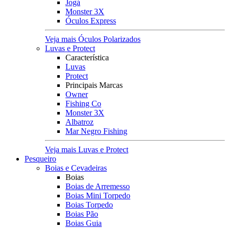
Jogá
Monster 3X
Óculos Express
Veja mais Óculos Polarizados
Luvas e Protect
Característica
Luvas
Protect
Principais Marcas
Owner
Fishing Co
Monster 3X
Albatroz
Mar Negro Fishing
Veja mais Luvas e Protect
Pesqueiro
Boias e Cevadeiras
Boias
Boias de Arremesso
Boias Mini Torpedo
Boias Torpedo
Boias Pão
Boias Guia