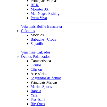
Principais Marcas
BRK
Monster 3X
Mar Negro Fishing
Presa Viva
Veja mais Buff e Balaclava
Calçados
Modelos
Babuche - Crocs
Sapatilha
Veja mais Calçados
Óculos Polarizados
Característica
Óculos
Clip-on
Acessórios
Segurador de óculos
Principais Marcas
Marine Sports
Rapala
Yara
Pro-Tsuri
Big Ones