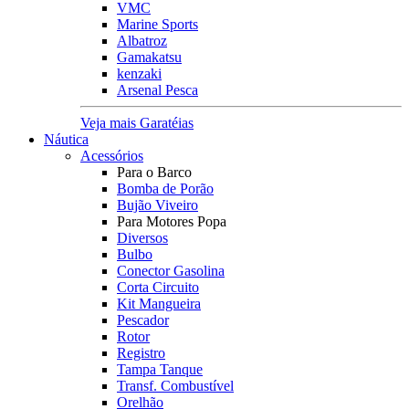
VMC
Marine Sports
Albatroz
Gamakatsu
kenzaki
Arsenal Pesca
Veja mais Garatéias
Náutica
Acessórios
Para o Barco
Bomba de Porão
Bujão Viveiro
Para Motores Popa
Diversos
Bulbo
Conector Gasolina
Corta Circuito
Kit Mangueira
Pescador
Rotor
Registro
Tampa Tanque
Transf. Combustível
Orelhão