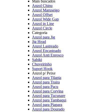
Mais buscados
Anzol Chinu
Anzol Maruseigo
Anzol Offset
Anzol Wide Gap
Anzol in Line
Anzol Circle
Categoria
Anzol para Jig
Jig Head
Anzol Lastreado
Anzol Encastoado
Anzol Anti Enrosco
Sabiki
Chuveirinho
Suport Hook
Anzol p/ Peixe
Anzol para Tilapia
Anzol para Traira
Anzol para Pacu
Anzol para Corvina
Anzol para Tucunare
Anzol para Tambaqui
Anzol para Piapara
Anzol para Dourado