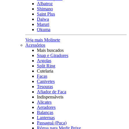
Albatroz
Shimano
Saint Plus
Daiwa
Maruri
Okuma
Veja mais Molinete
Acessórios
Mais buscados
Snap e Giradores
Argolas
Split Ring
Cutelaria
Facas
Canivetes
Tesouras
Afiador de Faca
Indispensáveis
Alicates
Aeradores
Balanças
Lanternas
Passaguá (Puça)
Régua para Medir Peixe