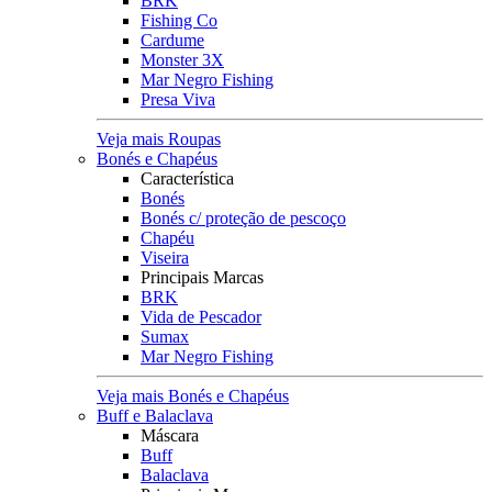
BRK
Fishing Co
Cardume
Monster 3X
Mar Negro Fishing
Presa Viva
Veja mais Roupas
Bonés e Chapéus
Característica
Bonés
Bonés c/ proteção de pescoço
Chapéu
Viseira
Principais Marcas
BRK
Vida de Pescador
Sumax
Mar Negro Fishing
Veja mais Bonés e Chapéus
Buff e Balaclava
Máscara
Buff
Balaclava