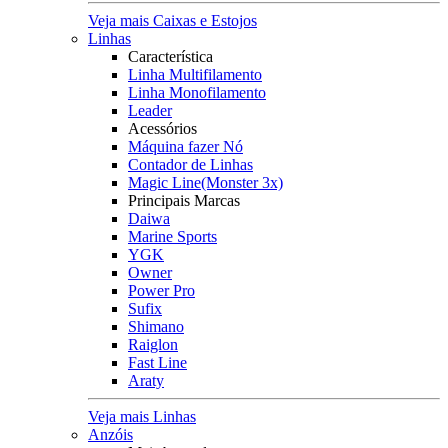
Veja mais Caixas e Estojos
Linhas
Característica
Linha Multifilamento
Linha Monofilamento
Leader
Acessórios
Máquina fazer Nó
Contador de Linhas
Magic Line(Monster 3x)
Principais Marcas
Daiwa
Marine Sports
YGK
Owner
Power Pro
Sufix
Shimano
Raiglon
Fast Line
Araty
Veja mais Linhas
Anzóis