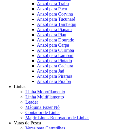
Anzol para Traíra
Anzol para Pacu
Anzol para Corvina
Anzol para Tucunaré
Anzol para Tambaqui
Anzol para Piapara
Anzol para Piau
Anzol para Dourado
Anzol para Carpa
Anzol para Curimba
Anzol para Lambari
Anzol para Pintado
Anzol para Cachara
Anzol para Jaú
Anzol para Pirarara
Anzol para Piraíba
Linhas
Linha Monofilamento
Linha Multifilamento
Leader
Máquina Fazer Nó
Contador de Linha
Magic Line - Renovador de Linhas
Varas de Pesca
Varas para Carretilhas