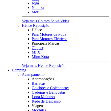
Jogá
Nautika
Mor
Veja mais Coletes Salva Vidas
Hélice Reposição
Hélice
Para Motores de Popa
Para Motores Elétricos
Principais Marcas
Clipper
MFX
Minn Kota
Veja mais Hélice Reposição
Camping
Acampamento
Acomodações
Barracas
Colchões e Colchonetes
Cadeiras e Banquetas
Lona Multiuso
Rede de Descanso
Viagens
Mochilas