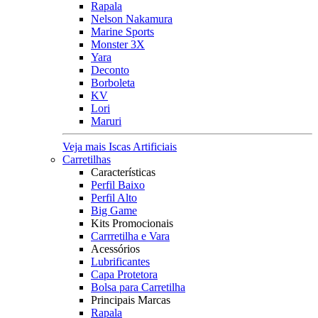
Rapala
Nelson Nakamura
Marine Sports
Monster 3X
Yara
Deconto
Borboleta
KV
Lori
Maruri
Veja mais Iscas Artificiais
Carretilhas
Características
Perfil Baixo
Perfil Alto
Big Game
Kits Promocionais
Carrretilha e Vara
Acessórios
Lubrificantes
Capa Protetora
Bolsa para Carretilha
Principais Marcas
Rapala