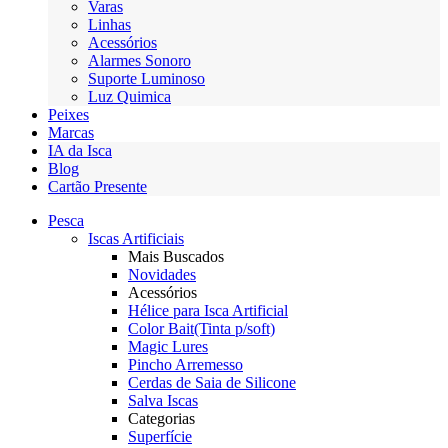
Varas
Linhas
Acessórios
Alarmes Sonoro
Suporte Luminoso
Luz Quimica
Peixes
Marcas
IA da Isca
Blog
Cartão Presente
Pesca
Iscas Artificiais
Mais Buscados
Novidades
Acessórios
Hélice para Isca Artificial
Color Bait(Tinta p/soft)
Magic Lures
Pincho Arremesso
Cerdas de Saia de Silicone
Salva Iscas
Categorias
Superfície