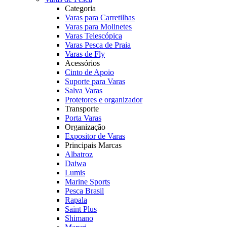
Categoria
Varas para Carretilhas
Varas para Molinetes
Varas Telescópica
Varas Pesca de Praia
Varas de Fly
Acessórios
Cinto de Apoio
Suporte para Varas
Salva Varas
Protetores e organizador
Transporte
Porta Varas
Organização
Expositor de Varas
Principais Marcas
Albatroz
Daiwa
Lumis
Marine Sports
Pesca Brasil
Rapala
Saint Plus
Shimano