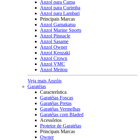
Anzol para Carpa
Anzol para Curimba
Anzol para Lambari
Principais Marcas
Anzol Gamakatsu
Anzol Marine Sports
Anzol Pinnacle
Anzol Sasame
Anzol Owner
Anzol Kenzaki
Anzol Crown
Anzol VMC
Anzol Meitou
Veja mais Anzóis
Garatéias
Característica
Garatéias Foscas
Garatéias Pretas
Garatéias Vermelhas
Garatéias com Bladed
Acessórios
Protetor de Garatéias
Principais Marcas
Owner