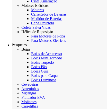
Cinta Amarração
Motores Elétricos
Motores
Carregador de Baterias
Medidor de Baterias
Capa Protetora
Colete Salva Vidas
Hélice de Reposição
Para Motores de Popa
Para Motores Elétricos
Pesqueiro
Boias
Boias de Arremesso
Boias Mini Torpedo
Boias Torpedo
Boias Pão
Boias Guia
Boias para Carpa
Boias Luminosa
Cevadeiras
Anteninhas
Miçangas
Flutuador EVA
Molinetes
Carretilhas