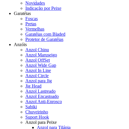
Novidades
Indicação por Peixe
Garatéias
Foscas
Pretas
Vermelhas
Garatéias com Bladed
Protetor de Garatéias
Anzóis
Anzol Chinu
Anzol Maruseigo
Anzol OffSet
Anzol Wide Gap
Anzol In Line
Anzol Circle
Anzol para Jig
Jig Head
Anzol Lastreado
Anzol Encastoado
Anzol Anti-Enrosco
Sabiki
Chuveirinho
Suport Hook
Anzol para Peixe
Anzol para Tilápia