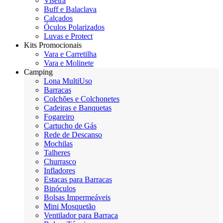
Viseira
Buff e Balaclava
Calçados
Óculos Polarizados
Luvas e Protect
Kits Promocionais
Vara e Carretilha
Vara e Molinete
Camping
Lona MultiUso
Barracas
Colchões e Colchonetes
Cadeiras e Banquetas
Fogareiro
Cartucho de Gás
Rede de Descanso
Mochilas
Talheres
Churrasco
Infladores
Estacas para Barracas
Binóculos
Bolsas Impermeáveis
Mini Mosquetão
Ventilador para Barraca