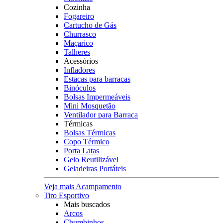
Cozinha
Fogareiro
Cartucho de Gás
Churrasco
Maçarico
Talheres
Acessórios
Infladores
Estacas para barracas
Binóculos
Bolsas Impermeáveis
Mini Mosquetão
Ventilador para Barraca
Térmicas
Bolsas Térmicas
Copo Térmico
Porta Latas
Gelo Reutilizável
Geladeiras Portáteis
Veja mais Acampamento
Tiro Esportivo
Mais buscados
Arcos
Chumbinhos