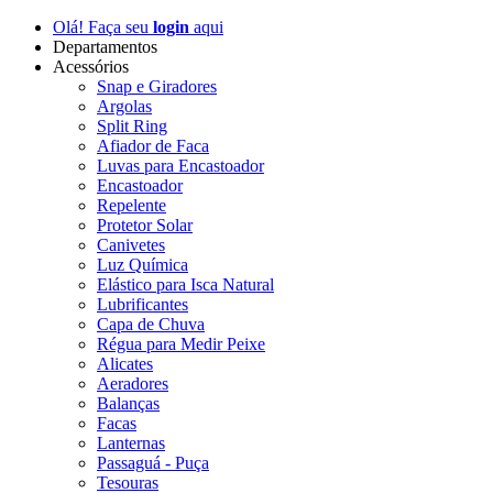
Olá! Faça seu
login
aqui
Departamentos
Acessórios
Snap e Giradores
Argolas
Split Ring
Afiador de Faca
Luvas para Encastoador
Encastoador
Repelente
Protetor Solar
Canivetes
Luz Química
Elástico para Isca Natural
Lubrificantes
Capa de Chuva
Régua para Medir Peixe
Alicates
Aeradores
Balanças
Facas
Lanternas
Passaguá - Puça
Tesouras