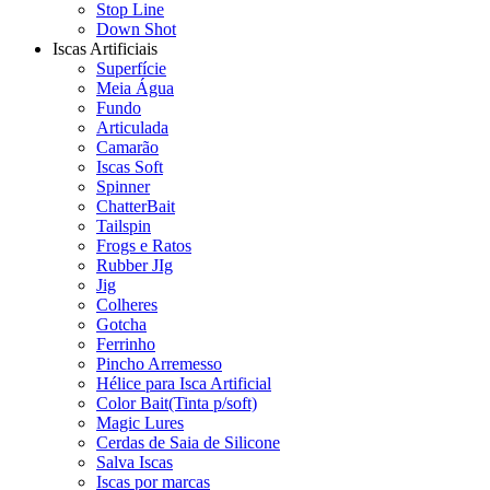
Stop Line
Down Shot
Iscas Artificiais
Superfície
Meia Água
Fundo
Articulada
Camarão
Iscas Soft
Spinner
ChatterBait
Tailspin
Frogs e Ratos
Rubber JIg
Jig
Colheres
Gotcha
Ferrinho
Pincho Arremesso
Hélice para Isca Artificial
Color Bait(Tinta p/soft)
Magic Lures
Cerdas de Saia de Silicone
Salva Iscas
Iscas por marcas