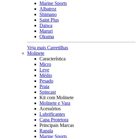
Marine Sports
Albatroz
Shimano
Saint Plus
Daiwa
Maruri
Okuma
Veja mais Carretilhas
Molinete
Característica
Micro
Leve
Médio
Pesado
Praia
Spincast
Kit com Molinete
Molinete e Vara
Acessórios
Lubrificantes
Capa Protetora
Principais Marcas
Rapala
Marine Sports