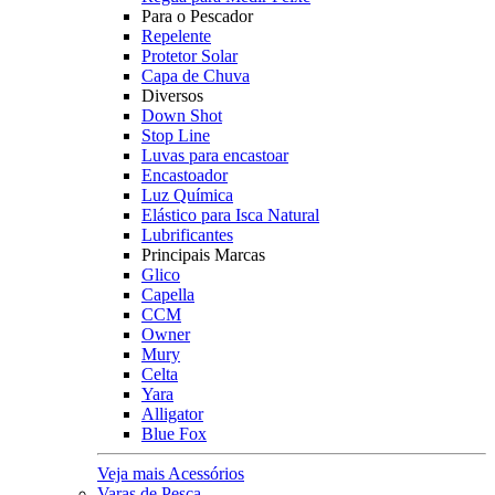
Para o Pescador
Repelente
Protetor Solar
Capa de Chuva
Diversos
Down Shot
Stop Line
Luvas para encastoar
Encastoador
Luz Química
Elástico para Isca Natural
Lubrificantes
Principais Marcas
Glico
Capella
CCM
Owner
Mury
Celta
Yara
Alligator
Blue Fox
Veja mais Acessórios
Varas de Pesca