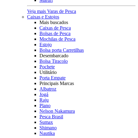
Maruri
Veja mais Varas de Pesca
Caixas e Estojos
Mais buscados
Caixas de Pesca
Bolsas de Pesca
Mochilas de Pesca
Estojo
Bolsa porta Carretilhas
Desembarcado
Bolsa Tiracolo
Pochete
Utilitário
Porta Empate
Principais Marcas
Albatroz
Jogá
Raju
Plano
Nelson Nakamura
Pesca Brasil
Sumax
Shimano
Nautika