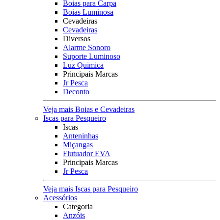
Boias para Carpa
Boias Luminosa
Cevadeiras
Cevadeiras
Diversos
Alarme Sonoro
Suporte Luminoso
Luz Quimica
Principais Marcas
Jr Pesca
Deconto
Veja mais Boias e Cevadeiras
Iscas para Pesqueiro
Iscas
Anteninhas
Miçangas
Flutuador EVA
Principais Marcas
Jr Pesca
Veja mais Iscas para Pesqueiro
Acessórios
Categoria
Anzóis