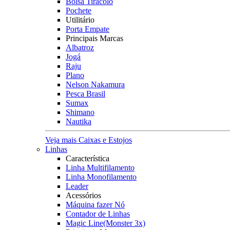
Bolsa Tiracolo
Pochete
Utilitário
Porta Empate
Principais Marcas
Albatroz
Jogá
Raju
Plano
Nelson Nakamura
Pesca Brasil
Sumax
Shimano
Nautika
Veja mais Caixas e Estojos
Linhas
Característica
Linha Multifilamento
Linha Monofilamento
Leader
Acessórios
Máquina fazer Nó
Contador de Linhas
Magic Line(Monster 3x)