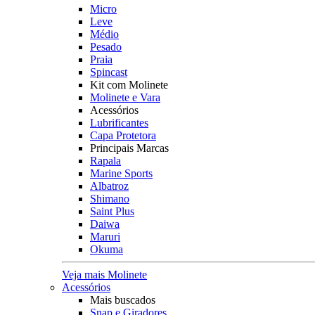
Micro
Leve
Médio
Pesado
Praia
Spincast
Kit com Molinete
Molinete e Vara
Acessórios
Lubrificantes
Capa Protetora
Principais Marcas
Rapala
Marine Sports
Albatroz
Shimano
Saint Plus
Daiwa
Maruri
Okuma
Veja mais Molinete
Acessórios
Mais buscados
Snap e Giradores