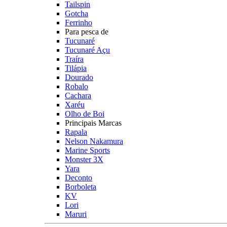
Tailspin
Gotcha
Ferrinho
Para pesca de
Tucunaré
Tucunaré Açu
Traíra
Tilápia
Dourado
Robalo
Cachara
Xaréu
Olho de Boi
Principais Marcas
Rapala
Nelson Nakamura
Marine Sports
Monster 3X
Yara
Deconto
Borboleta
KV
Lori
Maruri