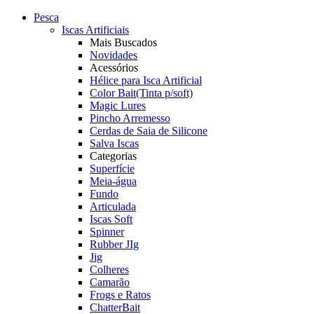
Pesca
Iscas Artificiais
Mais Buscados
Novidades
Acessórios
Hélice para Isca Artificial
Color Bait(Tinta p/soft)
Magic Lures
Pincho Arremesso
Cerdas de Saia de Silicone
Salva Iscas
Categorias
Superfície
Meia-água
Fundo
Articulada
Iscas Soft
Spinner
Rubber JIg
Jig
Colheres
Camarão
Frogs e Ratos
ChatterBait