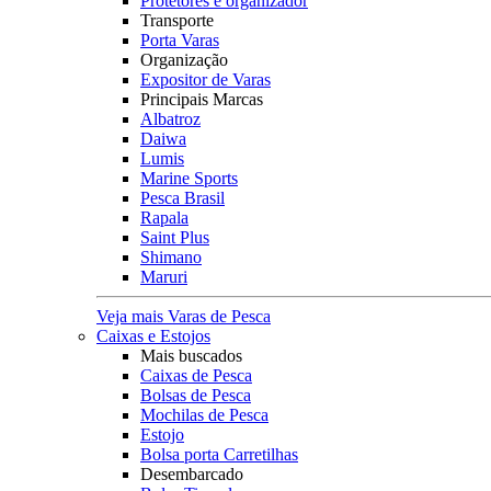
Protetores e organizador
Transporte
Porta Varas
Organização
Expositor de Varas
Principais Marcas
Albatroz
Daiwa
Lumis
Marine Sports
Pesca Brasil
Rapala
Saint Plus
Shimano
Maruri
Veja mais Varas de Pesca
Caixas e Estojos
Mais buscados
Caixas de Pesca
Bolsas de Pesca
Mochilas de Pesca
Estojo
Bolsa porta Carretilhas
Desembarcado