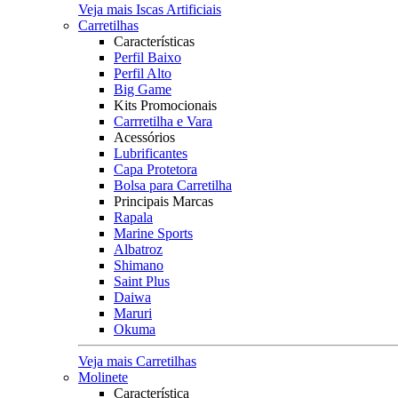
Veja mais Iscas Artificiais
Carretilhas
Características
Perfil Baixo
Perfil Alto
Big Game
Kits Promocionais
Carrretilha e Vara
Acessórios
Lubrificantes
Capa Protetora
Bolsa para Carretilha
Principais Marcas
Rapala
Marine Sports
Albatroz
Shimano
Saint Plus
Daiwa
Maruri
Okuma
Veja mais Carretilhas
Molinete
Característica