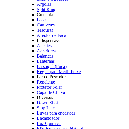
Argolas
Split Ring
Cutelaria
Facas
Canivetes
Tesouras
Afiador de Faca
Indispensáveis
Alicates
Aeradores
Balanças
Lanternas
Passaguá (Puça)
Régua para Medir Peixe
Para o Pescador
Repelente
Protetor Solar
Capa de Chuva
Diversos
Down Shot
Stop Line
Luvas para encastoar
Encastoador
Luz Química
Elástico para Isca Natural