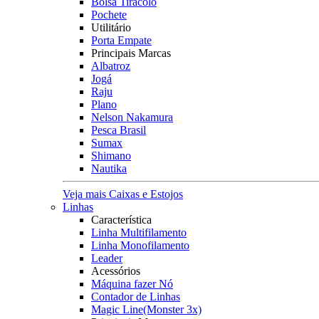
Bolsa Tiracolo
Pochete
Utilitário
Porta Empate
Principais Marcas
Albatroz
Jogá
Raju
Plano
Nelson Nakamura
Pesca Brasil
Sumax
Shimano
Nautika
Veja mais Caixas e Estojos
Linhas
Característica
Linha Multifilamento
Linha Monofilamento
Leader
Acessórios
Máquina fazer Nó
Contador de Linhas
Magic Line(Monster 3x)