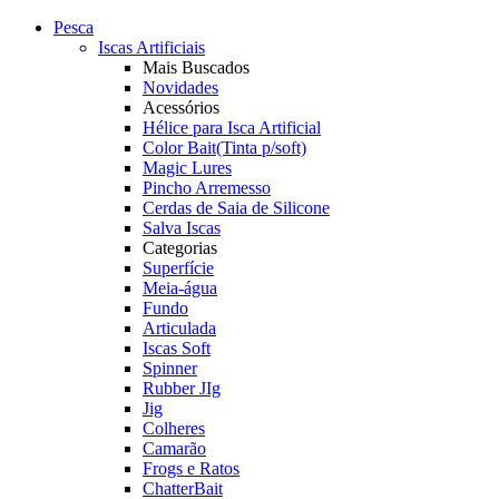
Pesca
Iscas Artificiais
Mais Buscados
Novidades
Acessórios
Hélice para Isca Artificial
Color Bait(Tinta p/soft)
Magic Lures
Pincho Arremesso
Cerdas de Saia de Silicone
Salva Iscas
Categorias
Superfície
Meia-água
Fundo
Articulada
Iscas Soft
Spinner
Rubber JIg
Jig
Colheres
Camarão
Frogs e Ratos
ChatterBait