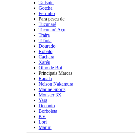
Tailspin
Gotcha
Ferrinho
Para pesca de
Tucunaré
Tucunaré Açu
Traíra
Tilápia
Dourado
Robalo
Cachara
Xaréu
Olho de Boi
Principais Marcas
Rapala
Nelson Nakamura
Marine Sports
Monster 3X
Yara
Deconto
Borboleta
KV
Lori
Maruri