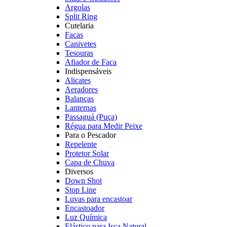
Argolas
Split Ring
Cutelaria
Facas
Canivetes
Tesouras
Afiador de Faca
Indispensáveis
Alicates
Aeradores
Balanças
Lanternas
Passaguá (Puça)
Régua para Medir Peixe
Para o Pescador
Repelente
Protetor Solar
Capa de Chuva
Diversos
Down Shot
Stop Line
Luvas para encastoar
Encastoador
Luz Química
Elástico para Isca Natural