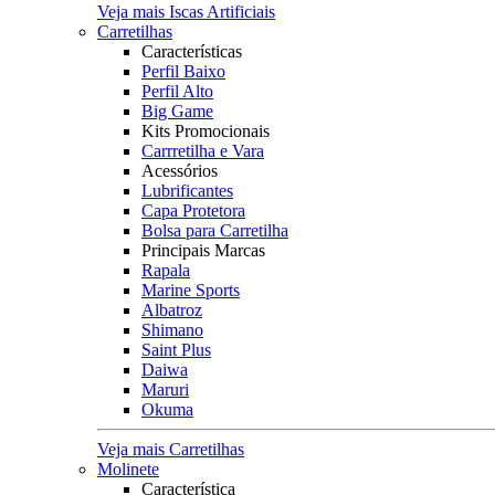
Veja mais Iscas Artificiais
Carretilhas
Características
Perfil Baixo
Perfil Alto
Big Game
Kits Promocionais
Carrretilha e Vara
Acessórios
Lubrificantes
Capa Protetora
Bolsa para Carretilha
Principais Marcas
Rapala
Marine Sports
Albatroz
Shimano
Saint Plus
Daiwa
Maruri
Okuma
Veja mais Carretilhas
Molinete
Característica