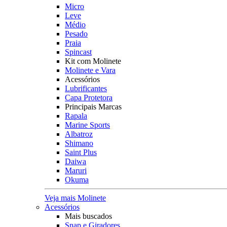
Micro
Leve
Médio
Pesado
Praia
Spincast
Kit com Molinete
Molinete e Vara
Acessórios
Lubrificantes
Capa Protetora
Principais Marcas
Rapala
Marine Sports
Albatroz
Shimano
Saint Plus
Daiwa
Maruri
Okuma
Veja mais Molinete
Acessórios
Mais buscados
Snap e Giradores