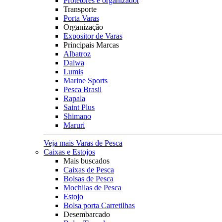
Protetores e organizador
Transporte
Porta Varas
Organização
Expositor de Varas
Principais Marcas
Albatroz
Daiwa
Lumis
Marine Sports
Pesca Brasil
Rapala
Saint Plus
Shimano
Maruri
Veja mais Varas de Pesca
Caixas e Estojos
Mais buscados
Caixas de Pesca
Bolsas de Pesca
Mochilas de Pesca
Estojo
Bolsa porta Carretilhas
Desembarcado