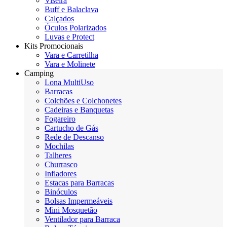
Viseira
Buff e Balaclava
Calçados
Óculos Polarizados
Luvas e Protect
Kits Promocionais
Vara e Carretilha
Vara e Molinete
Camping
Lona MultiUso
Barracas
Colchões e Colchonetes
Cadeiras e Banquetas
Fogareiro
Cartucho de Gás
Rede de Descanso
Mochilas
Talheres
Churrasco
Infladores
Estacas para Barracas
Binóculos
Bolsas Impermeáveis
Mini Mosquetão
Ventilador para Barraca