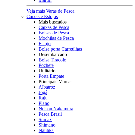
Maruri
Veja mais Varas de Pesca
Caixas e Estojos
Mais buscados
Caixas de Pesca
Bolsas de Pesca
Mochilas de Pesca
Estojo
Bolsa porta Carretilhas
Desembarcado
Bolsa Tiracolo
Pochete
Utilitário
Porta Empate
Principais Marcas
Albatroz
Jogá
Raju
Plano
Nelson Nakamura
Pesca Brasil
Sumax
Shimano
Nautika