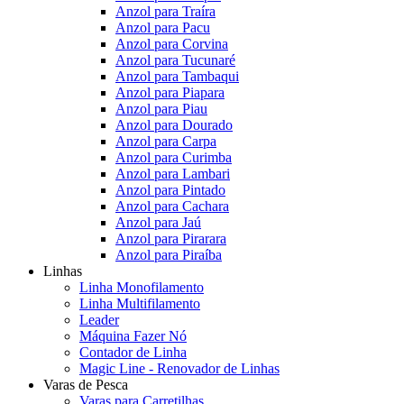
Anzol para Traíra
Anzol para Pacu
Anzol para Corvina
Anzol para Tucunaré
Anzol para Tambaqui
Anzol para Piapara
Anzol para Piau
Anzol para Dourado
Anzol para Carpa
Anzol para Curimba
Anzol para Lambari
Anzol para Pintado
Anzol para Cachara
Anzol para Jaú
Anzol para Pirarara
Anzol para Piraíba
Linhas
Linha Monofilamento
Linha Multifilamento
Leader
Máquina Fazer Nó
Contador de Linha
Magic Line - Renovador de Linhas
Varas de Pesca
Varas para Carretilhas