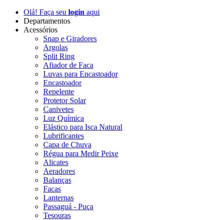
Olá! Faça seu
login
aqui
Departamentos
Acessórios
Snap e Giradores
Argolas
Split Ring
Afiador de Faca
Luvas para Encastoador
Encastoador
Repelente
Protetor Solar
Canivetes
Luz Química
Elástico para Isca Natural
Lubrificantes
Capa de Chuva
Régua para Medir Peixe
Alicates
Aeradores
Balanças
Facas
Lanternas
Passaguá - Puça
Tesouras