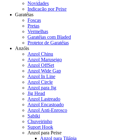
Novidades
Indicação por Peixe
Garatéias
Foscas
Pretas
Vermelhas
Garatéias com Bladed
Protetor de Garatéias
Anzóis
Anzol Chinu
Anzol Maruseigo
Anzol OffSet
Anzol Wide Gap
Anzol In Line
Anzol Circle
Anzol para Jig
Jig Head
Anzol Lastreado
Anzol Encastoado
Anzol Anti-Enrosco
Sabiki
Chuveirinho
Suport Hook
Anzol para Peixe
Anzol para Tilápia