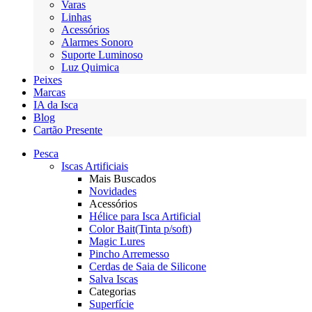
Varas
Linhas
Acessórios
Alarmes Sonoro
Suporte Luminoso
Luz Quimica
Peixes
Marcas
IA da Isca
Blog
Cartão Presente
Pesca
Iscas Artificiais
Mais Buscados
Novidades
Acessórios
Hélice para Isca Artificial
Color Bait(Tinta p/soft)
Magic Lures
Pincho Arremesso
Cerdas de Saia de Silicone
Salva Iscas
Categorias
Superfície