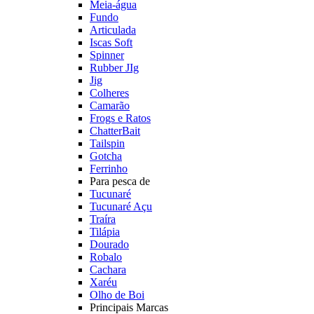
Meia-água
Fundo
Articulada
Iscas Soft
Spinner
Rubber JIg
Jig
Colheres
Camarão
Frogs e Ratos
ChatterBait
Tailspin
Gotcha
Ferrinho
Para pesca de
Tucunaré
Tucunaré Açu
Traíra
Tilápia
Dourado
Robalo
Cachara
Xaréu
Olho de Boi
Principais Marcas