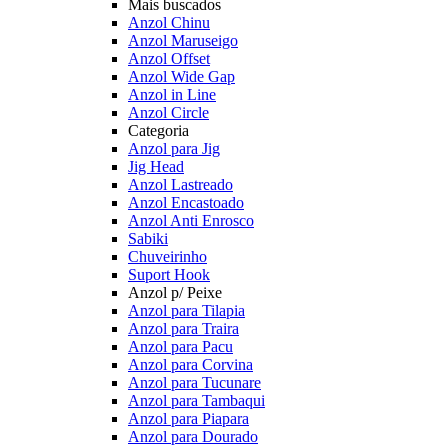
Mais buscados
Anzol Chinu
Anzol Maruseigo
Anzol Offset
Anzol Wide Gap
Anzol in Line
Anzol Circle
Categoria
Anzol para Jig
Jig Head
Anzol Lastreado
Anzol Encastoado
Anzol Anti Enrosco
Sabiki
Chuveirinho
Suport Hook
Anzol p/ Peixe
Anzol para Tilapia
Anzol para Traira
Anzol para Pacu
Anzol para Corvina
Anzol para Tucunare
Anzol para Tambaqui
Anzol para Piapara
Anzol para Dourado