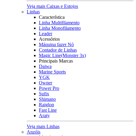
Veja mais Caixas e Estojos
Linhas
Característica
Linha Multifilamento
Linha Monofilamento
Leader
Acessórios
Máquina fazer Nó
Contador de Linhas
Magic Line(Monster 3x)
Principais Marcas
Daiwa
Marine Sports
YGK
Owner
Power Pro
Sufix
Shimano
Raiglon
Fast Line
Araty
Veja mais Linhas
Anzóis