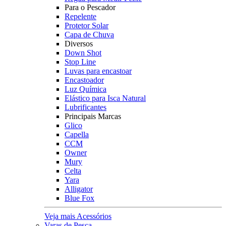
Para o Pescador
Repelente
Protetor Solar
Capa de Chuva
Diversos
Down Shot
Stop Line
Luvas para encastoar
Encastoador
Luz Química
Elástico para Isca Natural
Lubrificantes
Principais Marcas
Glico
Capella
CCM
Owner
Mury
Celta
Yara
Alligator
Blue Fox
Veja mais Acessórios
Varas de Pesca