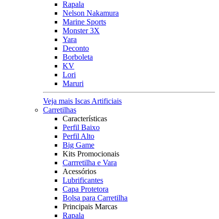
Rapala
Nelson Nakamura
Marine Sports
Monster 3X
Yara
Deconto
Borboleta
KV
Lori
Maruri
Veja mais Iscas Artificiais
Carretilhas
Características
Perfil Baixo
Perfil Alto
Big Game
Kits Promocionais
Carrretilha e Vara
Acessórios
Lubrificantes
Capa Protetora
Bolsa para Carretilha
Principais Marcas
Rapala