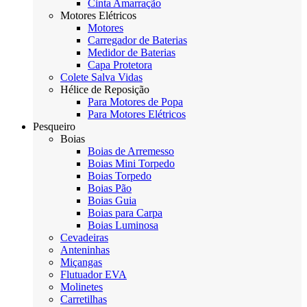
Cinta Amarração
Motores Elétricos
Motores
Carregador de Baterias
Medidor de Baterias
Capa Protetora
Colete Salva Vidas
Hélice de Reposição
Para Motores de Popa
Para Motores Elétricos
Pesqueiro
Boias
Boias de Arremesso
Boias Mini Torpedo
Boias Torpedo
Boias Pão
Boias Guia
Boias para Carpa
Boias Luminosa
Cevadeiras
Anteninhas
Miçangas
Flutuador EVA
Molinetes
Carretilhas