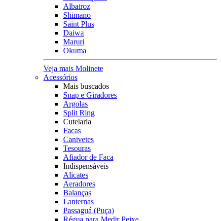
Albatroz
Shimano
Saint Plus
Daiwa
Maruri
Okuma
Veja mais Molinete
Acessórios
Mais buscados
Snap e Giradores
Argolas
Split Ring
Cutelaria
Facas
Canivetes
Tesouras
Afiador de Faca
Indispensáveis
Alicates
Aeradores
Balanças
Lanternas
Passaguá (Puça)
Régua para Medir Peixe