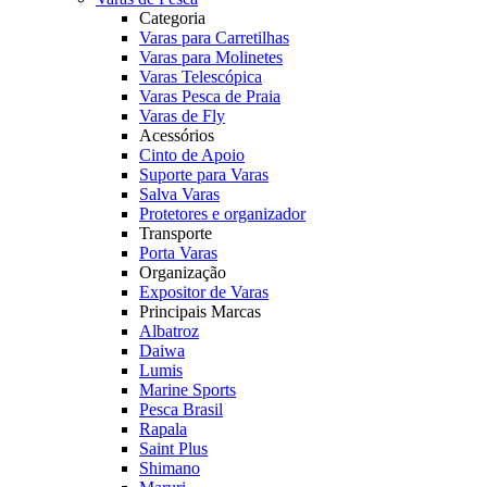
Categoria
Varas para Carretilhas
Varas para Molinetes
Varas Telescópica
Varas Pesca de Praia
Varas de Fly
Acessórios
Cinto de Apoio
Suporte para Varas
Salva Varas
Protetores e organizador
Transporte
Porta Varas
Organização
Expositor de Varas
Principais Marcas
Albatroz
Daiwa
Lumis
Marine Sports
Pesca Brasil
Rapala
Saint Plus
Shimano