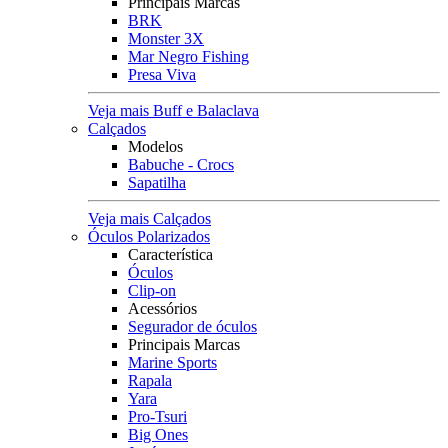
Principais Marcas
BRK
Monster 3X
Mar Negro Fishing
Presa Viva
Veja mais Buff e Balaclava
Calçados
Modelos
Babuche - Crocs
Sapatilha
Veja mais Calçados
Óculos Polarizados
Característica
Óculos
Clip-on
Acessórios
Segurador de óculos
Principais Marcas
Marine Sports
Rapala
Yara
Pro-Tsuri
Big Ones