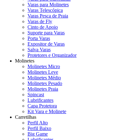
Varas para Molinetes
Varas Telescópica
Varas Pesca de Praia
Varas de Fly
Cinto de Apoio
Suporte para Varas
Porta Varas
Expositor de Varas
Salva Varas
Protetores e Organizador
Molinetes
Molinetes Micro
Molinetes Leve
Molinetes Médio
Molinetes Pesado
Molinetes Praia
Spincast
Lubrificantes
Capa Protetora
Kit Vara e Molinete
Carretilhas
Perfil Alto
Perfil Baixo
Big Game
Lubrificantes