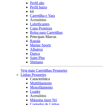
Perfil alto
Perfil baixo
kit
Carretilha e Vara
Acessórios
Lubrificantes
Capa Protetora
Bolsa para Carretilhas
Principais Marcas
Rapala
Marine Sports
Albatroz
Daiwa
Saint Plus
Shimano
Veja mais Carretilhas Pesqueiro
Linhas Pesqueiro
Característica
Multifilamento
Monofilamento
Leader
Acessórios
Máquina fazer Nó
Contador de Linhas