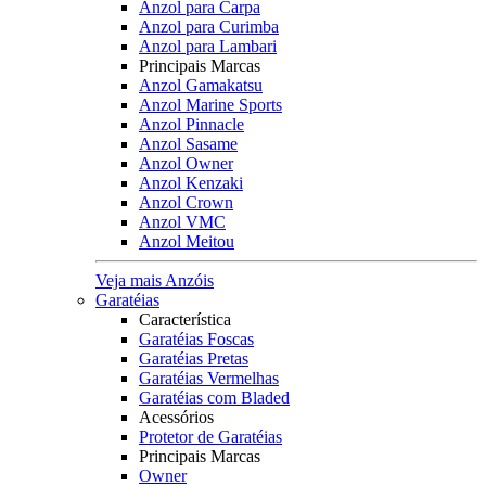
Anzol para Carpa
Anzol para Curimba
Anzol para Lambari
Principais Marcas
Anzol Gamakatsu
Anzol Marine Sports
Anzol Pinnacle
Anzol Sasame
Anzol Owner
Anzol Kenzaki
Anzol Crown
Anzol VMC
Anzol Meitou
Veja mais Anzóis
Garatéias
Característica
Garatéias Foscas
Garatéias Pretas
Garatéias Vermelhas
Garatéias com Bladed
Acessórios
Protetor de Garatéias
Principais Marcas
Owner