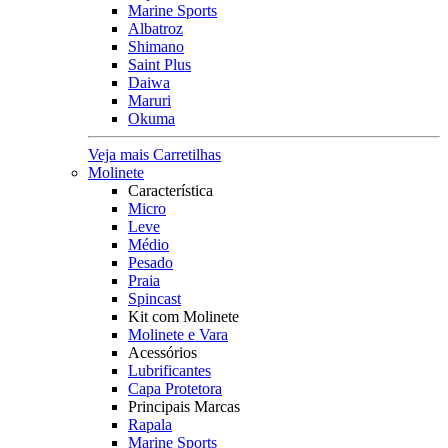
Marine Sports
Albatroz
Shimano
Saint Plus
Daiwa
Maruri
Okuma
Veja mais Carretilhas
Molinete
Característica
Micro
Leve
Médio
Pesado
Praia
Spincast
Kit com Molinete
Molinete e Vara
Acessórios
Lubrificantes
Capa Protetora
Principais Marcas
Rapala
Marine Sports