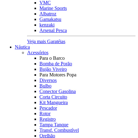
VMC
Marine Sports
Albatroz
Gamakatsu
kenzaki
Arsenal Pesca
Veja mais Garatéias
Náutica
Acessórios
Para o Barco
Bomba de Porão
Bujão Viveiro
Para Motores Popa
Diversos
Bulbo
Conector Gasolina
Corta Circuito
Kit Mangueira
Pescador
Rotor
Registro
Tampa Tanque
Transf. Combustível
Orelhão