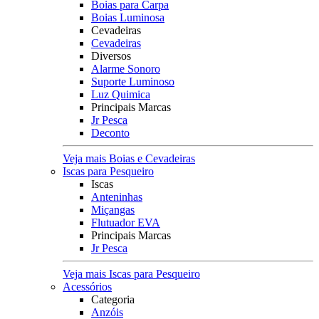
Boias para Carpa
Boias Luminosa
Cevadeiras
Cevadeiras
Diversos
Alarme Sonoro
Suporte Luminoso
Luz Quimica
Principais Marcas
Jr Pesca
Deconto
Veja mais Boias e Cevadeiras
Iscas para Pesqueiro
Iscas
Anteninhas
Miçangas
Flutuador EVA
Principais Marcas
Jr Pesca
Veja mais Iscas para Pesqueiro
Acessórios
Categoria
Anzóis