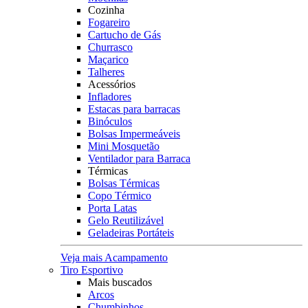
Cozinha
Fogareiro
Cartucho de Gás
Churrasco
Maçarico
Talheres
Acessórios
Infladores
Estacas para barracas
Binóculos
Bolsas Impermeáveis
Mini Mosquetão
Ventilador para Barraca
Térmicas
Bolsas Térmicas
Copo Térmico
Porta Latas
Gelo Reutilizável
Geladeiras Portáteis
Veja mais Acampamento
Tiro Esportivo
Mais buscados
Arcos
Chumbinhos