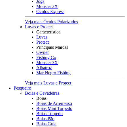
Jogá
Monster 3X
Óculos Express
Veja mais Óculos Polarizados
Luvas e Protect
Característica
Luvas
Protect
Principais Marcas
Owner
Fishing Co
Monster 3X
Albatroz
Mar Negro Fishing
Veja mais Luvas e Protect
Pesqueiro
Boias e Cevadeiras
Boias
Boias de Arremesso
Boias Mini Torpedo
Boias Torpedo
Boias Pão
Boias Guia