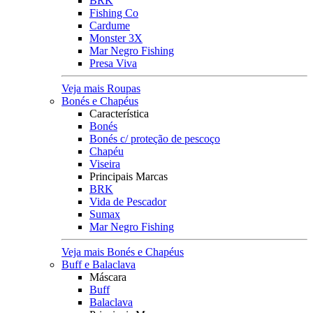
BRK
Fishing Co
Cardume
Monster 3X
Mar Negro Fishing
Presa Viva
Veja mais Roupas
Bonés e Chapéus
Característica
Bonés
Bonés c/ proteção de pescoço
Chapéu
Viseira
Principais Marcas
BRK
Vida de Pescador
Sumax
Mar Negro Fishing
Veja mais Bonés e Chapéus
Buff e Balaclava
Máscara
Buff
Balaclava