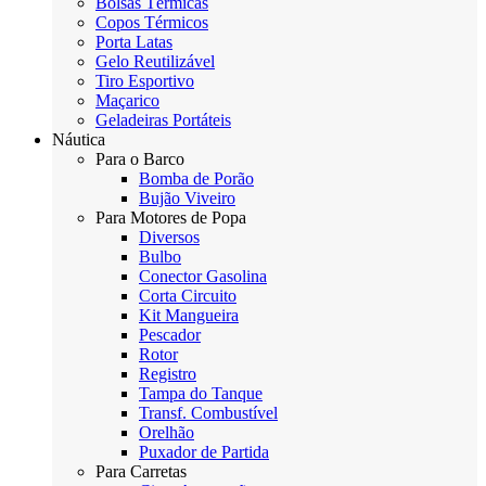
Bolsas Térmicas
Copos Térmicos
Porta Latas
Gelo Reutilizável
Tiro Esportivo
Maçarico
Geladeiras Portáteis
Náutica
Para o Barco
Bomba de Porão
Bujão Viveiro
Para Motores de Popa
Diversos
Bulbo
Conector Gasolina
Corta Circuito
Kit Mangueira
Pescador
Rotor
Registro
Tampa do Tanque
Transf. Combustível
Orelhão
Puxador de Partida
Para Carretas