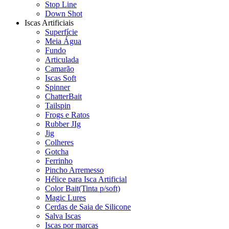
Stop Line
Down Shot
Iscas Artificiais
Superfície
Meia Água
Fundo
Articulada
Camarão
Iscas Soft
Spinner
ChatterBait
Tailspin
Frogs e Ratos
Rubber JIg
Jig
Colheres
Gotcha
Ferrinho
Pincho Arremesso
Hélice para Isca Artificial
Color Bait(Tinta p/soft)
Magic Lures
Cerdas de Saia de Silicone
Salva Iscas
Iscas por marcas