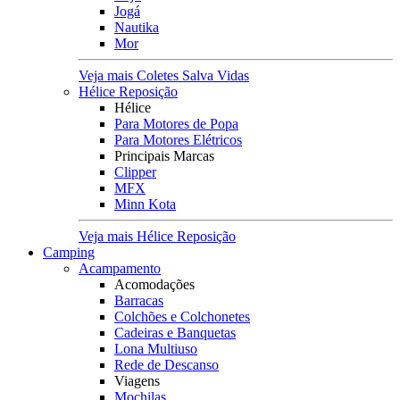
Jogá
Nautika
Mor
Veja mais Coletes Salva Vidas
Hélice Reposição
Hélice
Para Motores de Popa
Para Motores Elétricos
Principais Marcas
Clipper
MFX
Minn Kota
Veja mais Hélice Reposição
Camping
Acampamento
Acomodações
Barracas
Colchões e Colchonetes
Cadeiras e Banquetas
Lona Multiuso
Rede de Descanso
Viagens
Mochilas