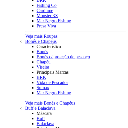
BRK
Fishing Co
Cardume
Monster 3X
Mar Negro Fishing
Presa Viva
Veja mais Roupas
Bonés e Chapéus
Característica
Bonés
Bonés c/ proteção de pescoço
Chapéu
Viseira
Principais Marcas
BRK
Vida de Pescador
Sumax
Mar Negro Fishing
Veja mais Bonés e Chapéus
Buff e Balaclava
Máscara
Buff
Balaclava