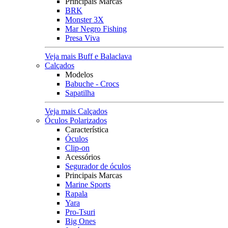
Principais Marcas
BRK
Monster 3X
Mar Negro Fishing
Presa Viva
Veja mais Buff e Balaclava
Calçados
Modelos
Babuche - Crocs
Sapatilha
Veja mais Calçados
Óculos Polarizados
Característica
Óculos
Clip-on
Acessórios
Segurador de óculos
Principais Marcas
Marine Sports
Rapala
Yara
Pro-Tsuri
Big Ones