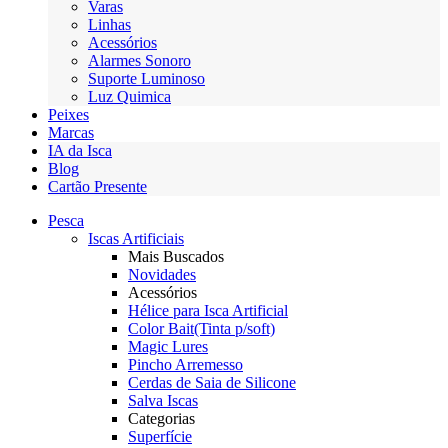
Varas
Linhas
Acessórios
Alarmes Sonoro
Suporte Luminoso
Luz Quimica
Peixes
Marcas
IA da Isca
Blog
Cartão Presente
Pesca
Iscas Artificiais
Mais Buscados
Novidades
Acessórios
Hélice para Isca Artificial
Color Bait(Tinta p/soft)
Magic Lures
Pincho Arremesso
Cerdas de Saia de Silicone
Salva Iscas
Categorias
Superfície