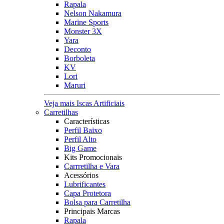
Rapala
Nelson Nakamura
Marine Sports
Monster 3X
Yara
Deconto
Borboleta
KV
Lori
Maruri
Veja mais Iscas Artificiais
Carretilhas
Características
Perfil Baixo
Perfil Alto
Big Game
Kits Promocionais
Carrretilha e Vara
Acessórios
Lubrificantes
Capa Protetora
Bolsa para Carretilha
Principais Marcas
Rapala