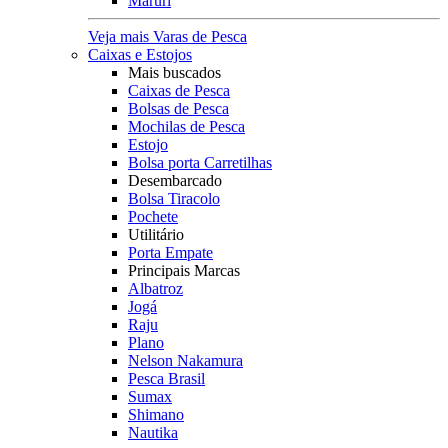
Maruri
Veja mais Varas de Pesca
Caixas e Estojos
Mais buscados
Caixas de Pesca
Bolsas de Pesca
Mochilas de Pesca
Estojo
Bolsa porta Carretilhas
Desembarcado
Bolsa Tiracolo
Pochete
Utilitário
Porta Empate
Principais Marcas
Albatroz
Jogá
Raju
Plano
Nelson Nakamura
Pesca Brasil
Sumax
Shimano
Nautika