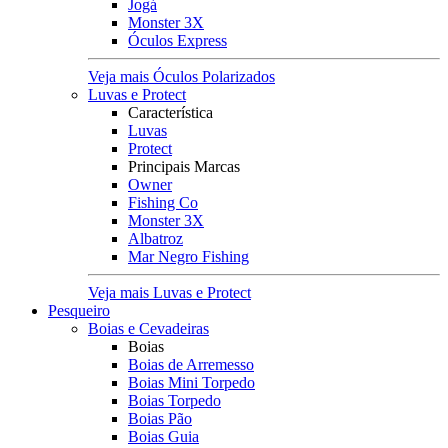
Jogá
Monster 3X
Óculos Express
Veja mais Óculos Polarizados
Luvas e Protect
Característica
Luvas
Protect
Principais Marcas
Owner
Fishing Co
Monster 3X
Albatroz
Mar Negro Fishing
Veja mais Luvas e Protect
Pesqueiro
Boias e Cevadeiras
Boias
Boias de Arremesso
Boias Mini Torpedo
Boias Torpedo
Boias Pão
Boias Guia