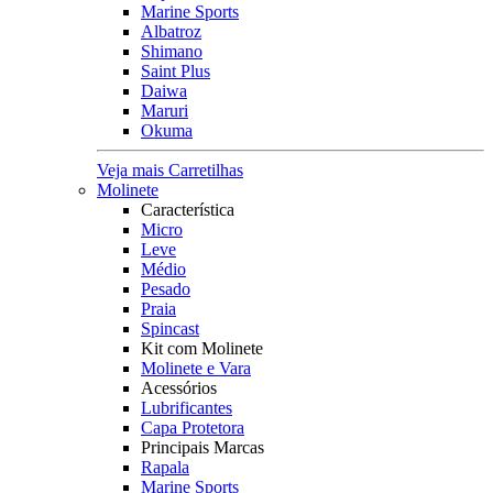
Marine Sports
Albatroz
Shimano
Saint Plus
Daiwa
Maruri
Okuma
Veja mais Carretilhas
Molinete
Característica
Micro
Leve
Médio
Pesado
Praia
Spincast
Kit com Molinete
Molinete e Vara
Acessórios
Lubrificantes
Capa Protetora
Principais Marcas
Rapala
Marine Sports