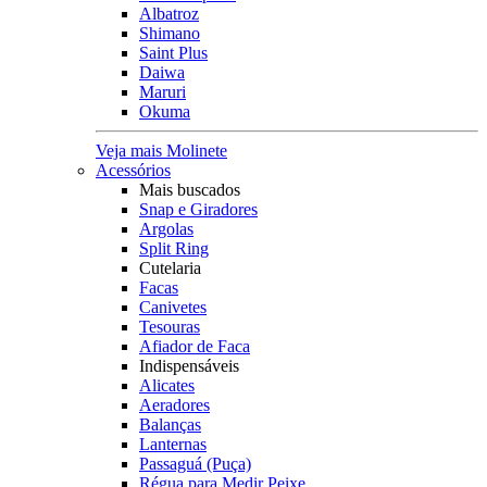
Albatroz
Shimano
Saint Plus
Daiwa
Maruri
Okuma
Veja mais Molinete
Acessórios
Mais buscados
Snap e Giradores
Argolas
Split Ring
Cutelaria
Facas
Canivetes
Tesouras
Afiador de Faca
Indispensáveis
Alicates
Aeradores
Balanças
Lanternas
Passaguá (Puça)
Régua para Medir Peixe