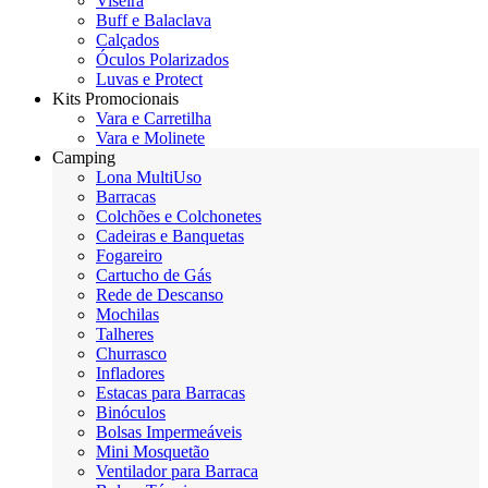
Viseira
Buff e Balaclava
Calçados
Óculos Polarizados
Luvas e Protect
Kits Promocionais
Vara e Carretilha
Vara e Molinete
Camping
Lona MultiUso
Barracas
Colchões e Colchonetes
Cadeiras e Banquetas
Fogareiro
Cartucho de Gás
Rede de Descanso
Mochilas
Talheres
Churrasco
Infladores
Estacas para Barracas
Binóculos
Bolsas Impermeáveis
Mini Mosquetão
Ventilador para Barraca