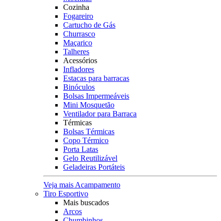
Cozinha
Fogareiro
Cartucho de Gás
Churrasco
Maçarico
Talheres
Acessórios
Infladores
Estacas para barracas
Binóculos
Bolsas Impermeáveis
Mini Mosquetão
Ventilador para Barraca
Térmicas
Bolsas Térmicas
Copo Térmico
Porta Latas
Gelo Reutilizável
Geladeiras Portáteis
Veja mais Acampamento
Tiro Esportivo
Mais buscados
Arcos
Chumbinhos