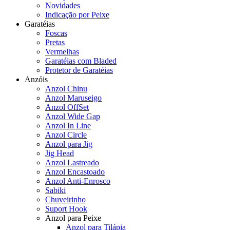
Novidades
Indicação por Peixe
Garatéias
Foscas
Pretas
Vermelhas
Garatéias com Bladed
Protetor de Garatéias
Anzóis
Anzol Chinu
Anzol Maruseigo
Anzol OffSet
Anzol Wide Gap
Anzol In Line
Anzol Circle
Anzol para Jig
Jig Head
Anzol Lastreado
Anzol Encastoado
Anzol Anti-Enrosco
Sabiki
Chuveirinho
Suport Hook
Anzol para Peixe
Anzol para Tilápia