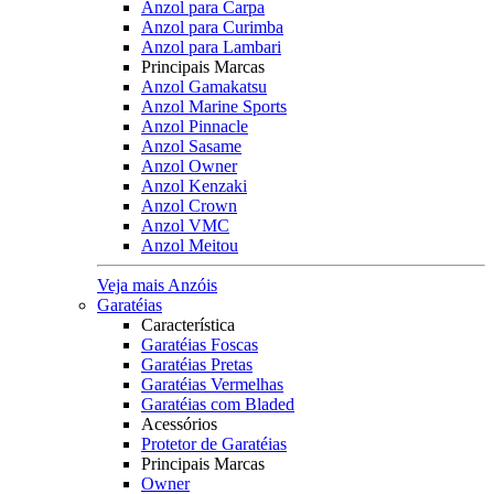
Anzol para Carpa
Anzol para Curimba
Anzol para Lambari
Principais Marcas
Anzol Gamakatsu
Anzol Marine Sports
Anzol Pinnacle
Anzol Sasame
Anzol Owner
Anzol Kenzaki
Anzol Crown
Anzol VMC
Anzol Meitou
Veja mais Anzóis
Garatéias
Característica
Garatéias Foscas
Garatéias Pretas
Garatéias Vermelhas
Garatéias com Bladed
Acessórios
Protetor de Garatéias
Principais Marcas
Owner