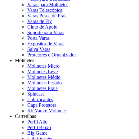
Varas para Molinetes
Varas Telescópica
Varas Pesca de Praia
Varas de Fly
Cinto de Apoio
Suporte para Varas
Porta Varas
Expositor de Varas
Salva Varas
Protetores e Organizador
Molinetes
Molinetes Micro
Molinetes Leve
Molinetes Médio
Molinetes Pesado
Molinetes Praia
Spincast
Lubrificantes
Capa Protetora
Kit Vara e Molinete
Carretilhas
Perfil Alto
Perfil Baixo
Big Game
Lubrificantes