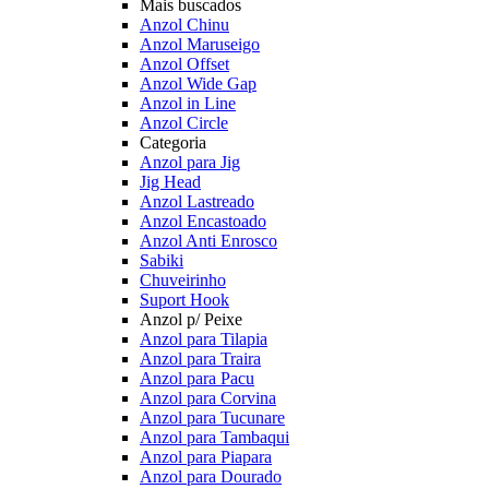
Mais buscados
Anzol Chinu
Anzol Maruseigo
Anzol Offset
Anzol Wide Gap
Anzol in Line
Anzol Circle
Categoria
Anzol para Jig
Jig Head
Anzol Lastreado
Anzol Encastoado
Anzol Anti Enrosco
Sabiki
Chuveirinho
Suport Hook
Anzol p/ Peixe
Anzol para Tilapia
Anzol para Traira
Anzol para Pacu
Anzol para Corvina
Anzol para Tucunare
Anzol para Tambaqui
Anzol para Piapara
Anzol para Dourado