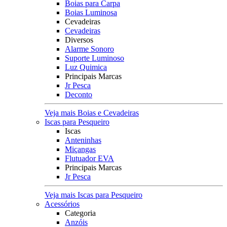
Boias para Carpa
Boias Luminosa
Cevadeiras
Cevadeiras
Diversos
Alarme Sonoro
Suporte Luminoso
Luz Quimica
Principais Marcas
Jr Pesca
Deconto
Veja mais Boias e Cevadeiras
Iscas para Pesqueiro
Iscas
Anteninhas
Miçangas
Flutuador EVA
Principais Marcas
Jr Pesca
Veja mais Iscas para Pesqueiro
Acessórios
Categoria
Anzóis