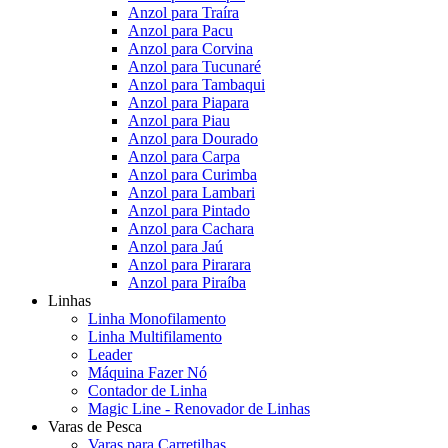
Anzol para Traíra
Anzol para Pacu
Anzol para Corvina
Anzol para Tucunaré
Anzol para Tambaqui
Anzol para Piapara
Anzol para Piau
Anzol para Dourado
Anzol para Carpa
Anzol para Curimba
Anzol para Lambari
Anzol para Pintado
Anzol para Cachara
Anzol para Jaú
Anzol para Pirarara
Anzol para Piraíba
Linhas
Linha Monofilamento
Linha Multifilamento
Leader
Máquina Fazer Nó
Contador de Linha
Magic Line - Renovador de Linhas
Varas de Pesca
Varas para Carretilhas