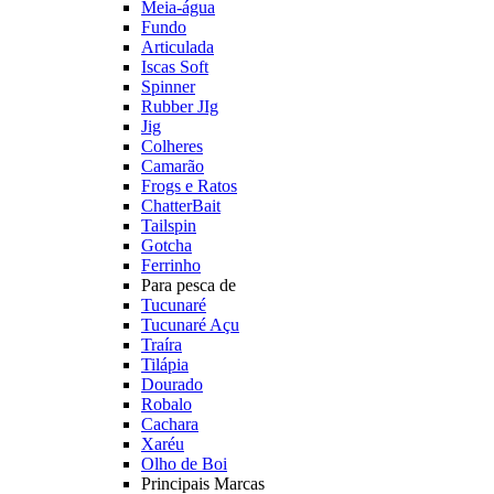
Meia-água
Fundo
Articulada
Iscas Soft
Spinner
Rubber JIg
Jig
Colheres
Camarão
Frogs e Ratos
ChatterBait
Tailspin
Gotcha
Ferrinho
Para pesca de
Tucunaré
Tucunaré Açu
Traíra
Tilápia
Dourado
Robalo
Cachara
Xaréu
Olho de Boi
Principais Marcas