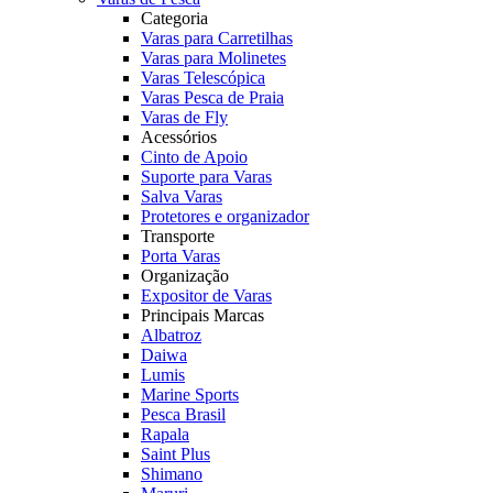
Categoria
Varas para Carretilhas
Varas para Molinetes
Varas Telescópica
Varas Pesca de Praia
Varas de Fly
Acessórios
Cinto de Apoio
Suporte para Varas
Salva Varas
Protetores e organizador
Transporte
Porta Varas
Organização
Expositor de Varas
Principais Marcas
Albatroz
Daiwa
Lumis
Marine Sports
Pesca Brasil
Rapala
Saint Plus
Shimano