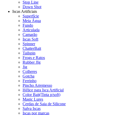
Stop Line
Down Shot
Iscas Artificiais
Superfície
Meia Água
Fundo
Articulada
Camarão
Iscas Soft
Spinner
ChatterBait
Tailspin
Frogs e Ratos
Rubber JIg
Jig
Colheres
Gotcha
Ferrinho
Pincho Arremesso
Hélice para Isca Artificial
Color Bait(Tinta p/soft)
Magic Lures
Cerdas de Saia de Silicone
Salva Iscas
Iscas por marcas