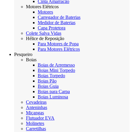
Cinta Amarração
Motores Elétricos
Motores
Carregador de Baterias
Medidor de Baterias
Capa Protetora
Colete Salva Vidas
Hélice de Reposição
Para Motores de Popa
Para Motores Elétricos
Pesqueiro
Boias
Boias de Arremesso
Boias Mini Torpedo
Boias Torpedo
Boias Pão
Boias Guia
Boias para Carpa
Boias Luminosa
Cevadeiras
Anteninhas
Miçangas
Flutuador EVA
Molinetes
Carretilhas