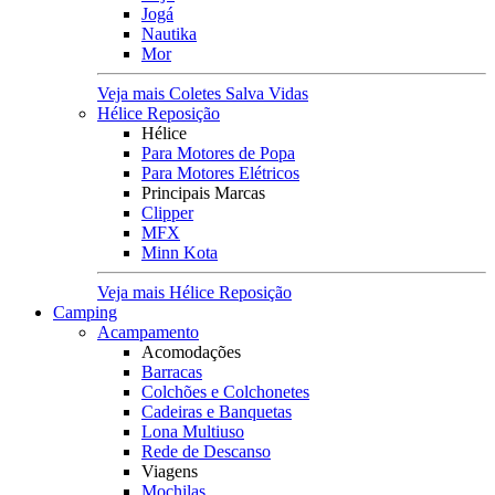
Jogá
Nautika
Mor
Veja mais Coletes Salva Vidas
Hélice Reposição
Hélice
Para Motores de Popa
Para Motores Elétricos
Principais Marcas
Clipper
MFX
Minn Kota
Veja mais Hélice Reposição
Camping
Acampamento
Acomodações
Barracas
Colchões e Colchonetes
Cadeiras e Banquetas
Lona Multiuso
Rede de Descanso
Viagens
Mochilas