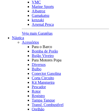
VMC
Marine Sports
Albatroz
Gamakatsu
kenzaki
Arsenal Pesca
Veja mais Garatéias
Náutica
Acessórios
Para o Barco
Bomba de Porão
Bujão Viveiro
Para Motores Popa
Diversos
Bulbo
Conector Gasolina
Corta Circuito
Kit Mangueira
Pescador
Rotor
Registro
Tampa Tanque
Transf. Combustível
Orelhão