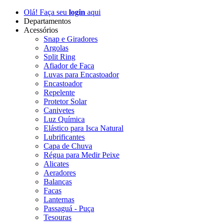
Olá! Faça seu
login
aqui
Departamentos
Acessórios
Snap e Giradores
Argolas
Split Ring
Afiador de Faca
Luvas para Encastoador
Encastoador
Repelente
Protetor Solar
Canivetes
Luz Química
Elástico para Isca Natural
Lubrificantes
Capa de Chuva
Régua para Medir Peixe
Alicates
Aeradores
Balanças
Facas
Lanternas
Passaguá - Puça
Tesouras