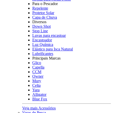
Para o Pescador
Repelente
Protetor Solar
Capa de Chuva
Diversos
Down Shot
Stop Line
Luvas para encastoar
Encastoador
Luz Química
Elástico para Isca Natural
Lubrificantes
Principais Marcas
Glico
Capella
CCM
Owner
Mury
Celta
Yara
Alligator
Blue Fox
Veja mais Acessórios
Varas de Pesca