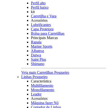
Perfil alto
Perfil baixo
kit
Carretilha e Vara
Acessórios
Lubrificantes
Capa Protetora
Bolsa para Carretilhas
Principais Marcas
Rapala
Marine Sports
Albatroz
Daiwa
Saint Plus
Shimano
Veja mais Carretilhas Pesqueiro
Linhas Pesqueiro
Característica
Multifilamento
Monofilamento
Leader
Acessórios
Máquina fazer Nó
Contador de Linhas