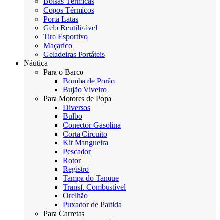
Bolsas Térmicas
Copos Térmicos
Porta Latas
Gelo Reutilizável
Tiro Esportivo
Maçarico
Geladeiras Portáteis
Náutica
Para o Barco
Bomba de Porão
Bujão Viveiro
Para Motores de Popa
Diversos
Bulbo
Conector Gasolina
Corta Circuito
Kit Mangueira
Pescador
Rotor
Registro
Tampa do Tanque
Transf. Combustível
Orelhão
Puxador de Partida
Para Carretas