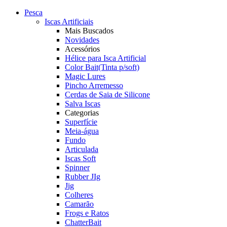
Pesca
Iscas Artificiais
Mais Buscados
Novidades
Acessórios
Hélice para Isca Artificial
Color Bait(Tinta p/soft)
Magic Lures
Pincho Arremesso
Cerdas de Saia de Silicone
Salva Iscas
Categorias
Superfície
Meia-água
Fundo
Articulada
Iscas Soft
Spinner
Rubber JIg
Jig
Colheres
Camarão
Frogs e Ratos
ChatterBait