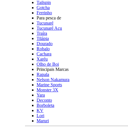
Tailspin
Gotcha
Ferrinho
Para pesca de
Tucunaré
Tucunaré Açu
Traíra
Tilápia
Dourado
Robalo
Cachara
Xaréu
Olho de Boi
Principais Marcas
Rapala
Nelson Nakamura
Marine Sports
Monster 3X
Yara
Deconto
Borboleta
KV
Lori
Maruri