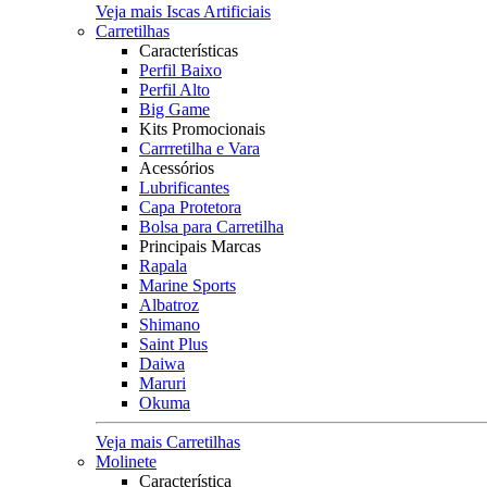
Veja mais Iscas Artificiais
Carretilhas
Características
Perfil Baixo
Perfil Alto
Big Game
Kits Promocionais
Carrretilha e Vara
Acessórios
Lubrificantes
Capa Protetora
Bolsa para Carretilha
Principais Marcas
Rapala
Marine Sports
Albatroz
Shimano
Saint Plus
Daiwa
Maruri
Okuma
Veja mais Carretilhas
Molinete
Característica