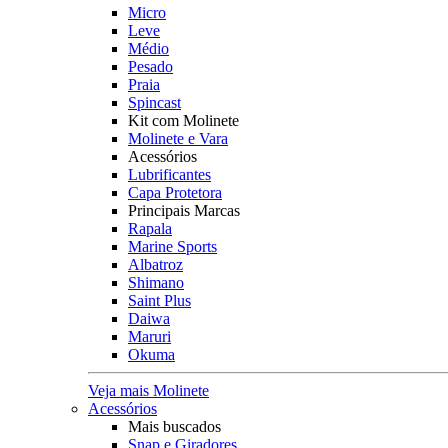
Micro
Leve
Médio
Pesado
Praia
Spincast
Kit com Molinete
Molinete e Vara
Acessórios
Lubrificantes
Capa Protetora
Principais Marcas
Rapala
Marine Sports
Albatroz
Shimano
Saint Plus
Daiwa
Maruri
Okuma
Veja mais Molinete
Acessórios
Mais buscados
Snap e Giradores