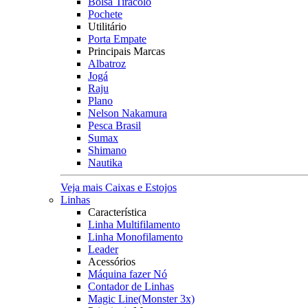
Bolsa Tiracolo
Pochete
Utilitário
Porta Empate
Principais Marcas
Albatroz
Jogá
Raju
Plano
Nelson Nakamura
Pesca Brasil
Sumax
Shimano
Nautika
Veja mais Caixas e Estojos
Linhas
Característica
Linha Multifilamento
Linha Monofilamento
Leader
Acessórios
Máquina fazer Nó
Contador de Linhas
Magic Line(Monster 3x)