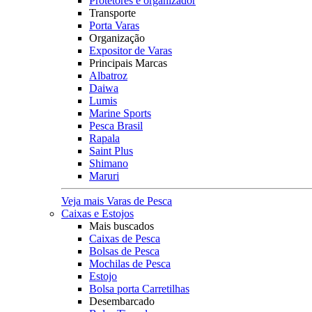
Protetores e organizador
Transporte
Porta Varas
Organização
Expositor de Varas
Principais Marcas
Albatroz
Daiwa
Lumis
Marine Sports
Pesca Brasil
Rapala
Saint Plus
Shimano
Maruri
Veja mais Varas de Pesca
Caixas e Estojos
Mais buscados
Caixas de Pesca
Bolsas de Pesca
Mochilas de Pesca
Estojo
Bolsa porta Carretilhas
Desembarcado