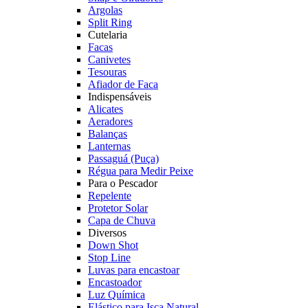
Argolas
Split Ring
Cutelaria
Facas
Canivetes
Tesouras
Afiador de Faca
Indispensáveis
Alicates
Aeradores
Balanças
Lanternas
Passaguá (Puça)
Régua para Medir Peixe
Para o Pescador
Repelente
Protetor Solar
Capa de Chuva
Diversos
Down Shot
Stop Line
Luvas para encastoar
Encastoador
Luz Química
Elástico para Isca Natural