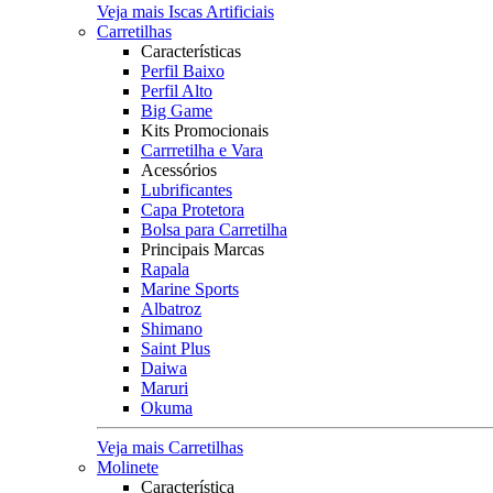
Veja mais Iscas Artificiais
Carretilhas
Características
Perfil Baixo
Perfil Alto
Big Game
Kits Promocionais
Carrretilha e Vara
Acessórios
Lubrificantes
Capa Protetora
Bolsa para Carretilha
Principais Marcas
Rapala
Marine Sports
Albatroz
Shimano
Saint Plus
Daiwa
Maruri
Okuma
Veja mais Carretilhas
Molinete
Característica