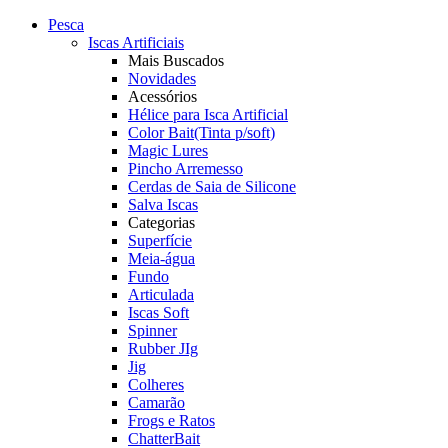
Pesca
Iscas Artificiais
Mais Buscados
Novidades
Acessórios
Hélice para Isca Artificial
Color Bait(Tinta p/soft)
Magic Lures
Pincho Arremesso
Cerdas de Saia de Silicone
Salva Iscas
Categorias
Superfície
Meia-água
Fundo
Articulada
Iscas Soft
Spinner
Rubber JIg
Jig
Colheres
Camarão
Frogs e Ratos
ChatterBait