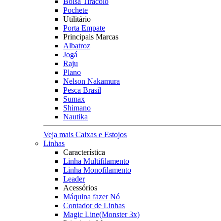
Bolsa Tiracolo
Pochete
Utilitário
Porta Empate
Principais Marcas
Albatroz
Jogá
Raju
Plano
Nelson Nakamura
Pesca Brasil
Sumax
Shimano
Nautika
Veja mais Caixas e Estojos
Linhas
Característica
Linha Multifilamento
Linha Monofilamento
Leader
Acessórios
Máquina fazer Nó
Contador de Linhas
Magic Line(Monster 3x)