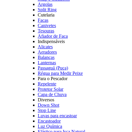
Argolas
Split Ring
Cutelaria
Facas
Canivetes
Tesouras
Afiador de Faca
Indispensáveis
Alicates
Aeradores
Balanças
Lanternas
Passaguá (Puça)
Régua para Medir Peixe
Para o Pescador
Repelente
Protetor Solar
Capa de Chuva
Diversos
Down Shot
Stop Line
Luvas para encastoar
Encastoador
Luz Química
Elástico para Isca Natural