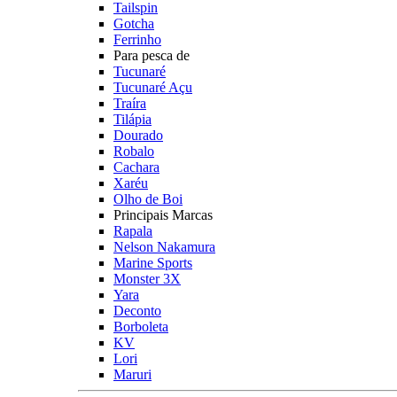
Tailspin
Gotcha
Ferrinho
Para pesca de
Tucunaré
Tucunaré Açu
Traíra
Tilápia
Dourado
Robalo
Cachara
Xaréu
Olho de Boi
Principais Marcas
Rapala
Nelson Nakamura
Marine Sports
Monster 3X
Yara
Deconto
Borboleta
KV
Lori
Maruri