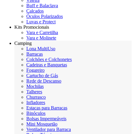
Viseira
Buff e Balaclava
Calçados
Óculos Polarizados
Luvas e Protect
Kits Promocionais
Vara e Carretilha
Vara e Molinete
Camping
Lona MultiUso
Barracas
Colchões e Colchonetes
Cadeiras e Banquetas
Fogareiro
Cartucho de Gás
Rede de Descanso
Mochilas
Talheres
Churrasco
Infladores
Estacas para Barracas
Binóculos
Bolsas Impermeáveis
Mini Mosquetão
Ventilador para Barraca