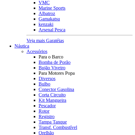
VMC
Marine Sports
Albatroz
Gamakatsu
kenzaki
Arsenal Pesca
Veja mais Garatéias
Náutica
Acessórios
Para o Barco
Bomba de Porão
Bujão Viveiro
Para Motores Popa
Diversos
Bulbo
Conector Gasolina
Corta Circuito
Kit Mangueira
Pescador
Rotor
Registro
Tampa Tanque
Transf. Combustível
Orelhão