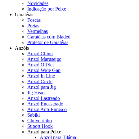
Novidades
Indicação por Peixe
Garatéias
Foscas
Pretas
Vermelhas
Garatéias com Bladed
Protetor de Garatéias
Anzóis
Anzol Chinu
Anzol Maruseigo
Anzol OffSet
Anzol Wide Gap
Anzol In Line
Anzol Circle
Anzol para Jig
Jig Head
Anzol Lastreado
Anzol Encastoado
Anzol Anti-Enrosco
Sabiki
Chuveirinho
Suport Hook
Anzol para Peixe
Anzol para Tilápia