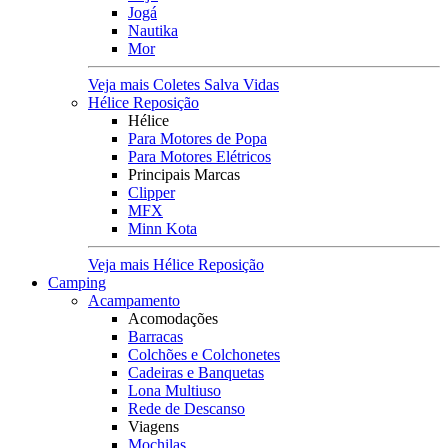
Jogá
Nautika
Mor
Veja mais Coletes Salva Vidas
Hélice Reposição
Hélice
Para Motores de Popa
Para Motores Elétricos
Principais Marcas
Clipper
MFX
Minn Kota
Veja mais Hélice Reposição
Camping
Acampamento
Acomodações
Barracas
Colchões e Colchonetes
Cadeiras e Banquetas
Lona Multiuso
Rede de Descanso
Viagens
Mochilas