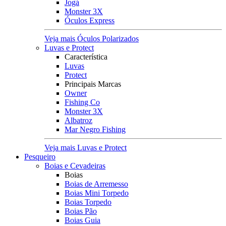
Jogá
Monster 3X
Óculos Express
Veja mais Óculos Polarizados
Luvas e Protect
Característica
Luvas
Protect
Principais Marcas
Owner
Fishing Co
Monster 3X
Albatroz
Mar Negro Fishing
Veja mais Luvas e Protect
Pesqueiro
Boias e Cevadeiras
Boias
Boias de Arremesso
Boias Mini Torpedo
Boias Torpedo
Boias Pão
Boias Guia