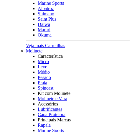
Marine Sports
Albatroz
Shimano
Saint Plus
Daiwa
Maruri
Okuma
Veja mais Carretilhas
Molinete
Característica
Micro
Leve
Médio
Pesado
Praia
Spincast
Kit com Molinete
Molinete e Vara
Acessórios
Lubrificantes
Capa Protetora
Principais Marcas
Rapala
Marine Sports