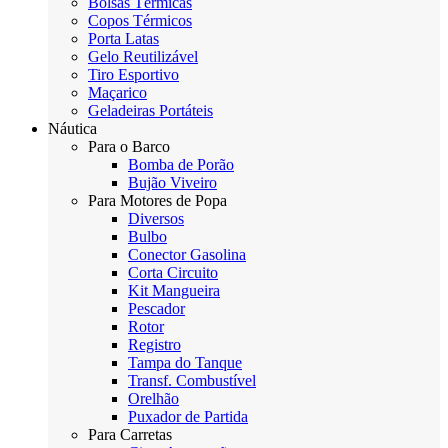
Bolsas Térmicas
Copos Térmicos
Porta Latas
Gelo Reutilizável
Tiro Esportivo
Maçarico
Geladeiras Portáteis
Náutica
Para o Barco
Bomba de Porão
Bujão Viveiro
Para Motores de Popa
Diversos
Bulbo
Conector Gasolina
Corta Circuito
Kit Mangueira
Pescador
Rotor
Registro
Tampa do Tanque
Transf. Combustível
Orelhão
Puxador de Partida
Para Carretas