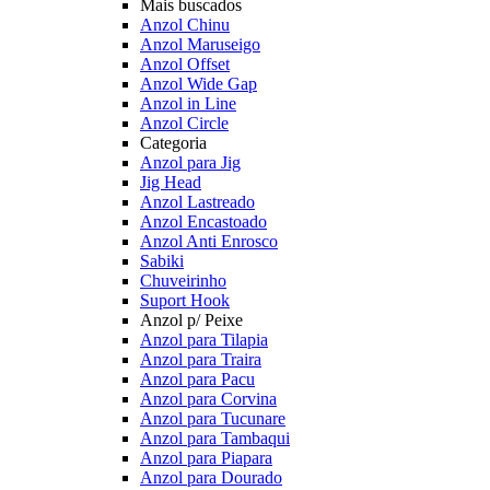
Mais buscados
Anzol Chinu
Anzol Maruseigo
Anzol Offset
Anzol Wide Gap
Anzol in Line
Anzol Circle
Categoria
Anzol para Jig
Jig Head
Anzol Lastreado
Anzol Encastoado
Anzol Anti Enrosco
Sabiki
Chuveirinho
Suport Hook
Anzol p/ Peixe
Anzol para Tilapia
Anzol para Traira
Anzol para Pacu
Anzol para Corvina
Anzol para Tucunare
Anzol para Tambaqui
Anzol para Piapara
Anzol para Dourado