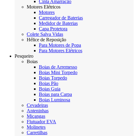
Cinta Amarração
Motores Elétricos
Motores
Carregador de Baterias
Medidor de Baterias
Capa Protetora
Colete Salva Vidas
Hélice de Reposição
Para Motores de Popa
Para Motores Elétricos
Pesqueiro
Boias
Boias de Arremesso
Boias Mini Torpedo
Boias Torpedo
Boias Pão
Boias Guia
Boias para Carpa
Boias Luminosa
Cevadeiras
Anteninhas
Miçangas
Flutuador EVA
Molinetes
Carretilhas