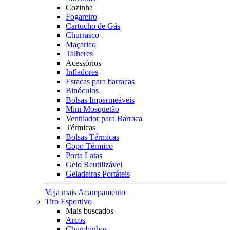
Cozinha
Fogareiro
Cartucho de Gás
Churrasco
Maçarico
Talheres
Acessórios
Infladores
Estacas para barracas
Binóculos
Bolsas Impermeáveis
Mini Mosquetão
Ventilador para Barraca
Térmicas
Bolsas Térmicas
Copo Térmico
Porta Latas
Gelo Reutilizável
Geladeiras Portáteis
Veja mais Acampamento
Tiro Esportivo
Mais buscados
Arcos
Chumbinhos