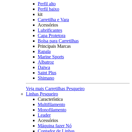
Perfil alto
Perfil baixo
kit
Carretilha e Vara
Acessórios
Lubrificantes
Capa Protetora
Bolsa para Carretilhas
Principais Marcas
Rapala
Marine Sports
Albatroz
Daiwa
Saint Plus
Shimano
Veja mais Carretilhas Pesqueiro
Linhas Pesqueiro
Característica
Multifilamento
Monofilamento
Leader
Acessórios
Máquina fazer Nó
Contador de Linhas