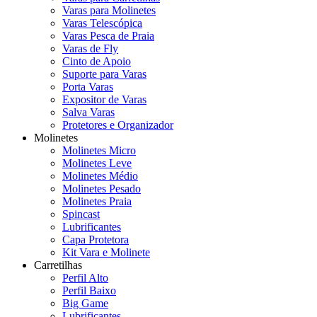
Varas para Molinetes
Varas Telescópica
Varas Pesca de Praia
Varas de Fly
Cinto de Apoio
Suporte para Varas
Porta Varas
Expositor de Varas
Salva Varas
Protetores e Organizador
Molinetes
Molinetes Micro
Molinetes Leve
Molinetes Médio
Molinetes Pesado
Molinetes Praia
Spincast
Lubrificantes
Capa Protetora
Kit Vara e Molinete
Carretilhas
Perfil Alto
Perfil Baixo
Big Game
Lubrificantes