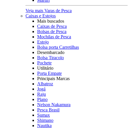
Maruri
Veja mais Varas de Pesca
Caixas e Estojos
Mais buscados
Caixas de Pesca
Bolsas de Pesca
Mochilas de Pesca
Estojo
Bolsa porta Carretilhas
Desembarcado
Bolsa Tiracolo
Pochete
Utilitário
Porta Empate
Principais Marcas
Albatroz
Jogá
Raju
Plano
Nelson Nakamura
Pesca Brasil
Sumax
Shimano
Nautika