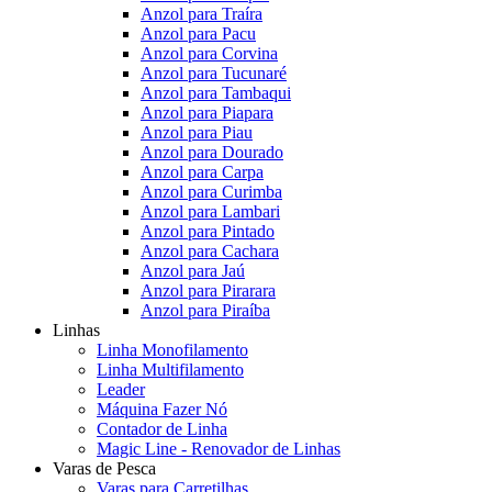
Anzol para Traíra
Anzol para Pacu
Anzol para Corvina
Anzol para Tucunaré
Anzol para Tambaqui
Anzol para Piapara
Anzol para Piau
Anzol para Dourado
Anzol para Carpa
Anzol para Curimba
Anzol para Lambari
Anzol para Pintado
Anzol para Cachara
Anzol para Jaú
Anzol para Pirarara
Anzol para Piraíba
Linhas
Linha Monofilamento
Linha Multifilamento
Leader
Máquina Fazer Nó
Contador de Linha
Magic Line - Renovador de Linhas
Varas de Pesca
Varas para Carretilhas