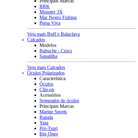
Principais Marcas
BRK
Monster 3X
Mar Negro Fishing
Presa Viva
Veja mais Buff e Balaclava
Calçados
Modelos
Babuche - Crocs
Sapatilha
Veja mais Calçados
Óculos Polarizados
Característica
Óculos
Clip-on
Acessórios
Segurador de óculos
Principais Marcas
Marine Sports
Rapala
Yara
Pro-Tsuri
Big Ones