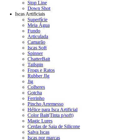
Stop Line
Down Shot
Iscas Artificiais
Superfície
Meia Água
Fundo
Articulada
Camarão
Iscas Soft
Spinner
ChatterBait
Tailspin
Frogs e Ratos
Rubber JIg
Jig
Colheres
Gotcha
Ferrinho
Pincho Arremesso
Hélice para Isca Artificial
Color Bait(Tinta p/soft)
Magic Lures
Cerdas de Saia de Silicone
Salva Iscas
Iscas por marcas