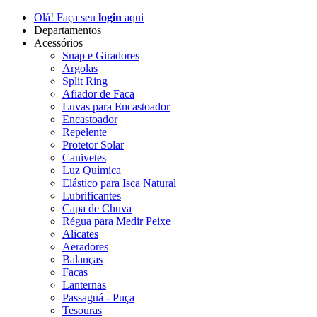
Olá! Faça seu
login
aqui
Departamentos
Acessórios
Snap e Giradores
Argolas
Split Ring
Afiador de Faca
Luvas para Encastoador
Encastoador
Repelente
Protetor Solar
Canivetes
Luz Química
Elástico para Isca Natural
Lubrificantes
Capa de Chuva
Régua para Medir Peixe
Alicates
Aeradores
Balanças
Facas
Lanternas
Passaguá - Puça
Tesouras