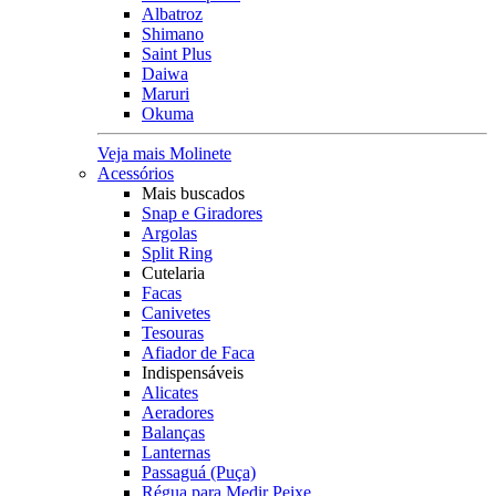
Albatroz
Shimano
Saint Plus
Daiwa
Maruri
Okuma
Veja mais Molinete
Acessórios
Mais buscados
Snap e Giradores
Argolas
Split Ring
Cutelaria
Facas
Canivetes
Tesouras
Afiador de Faca
Indispensáveis
Alicates
Aeradores
Balanças
Lanternas
Passaguá (Puça)
Régua para Medir Peixe