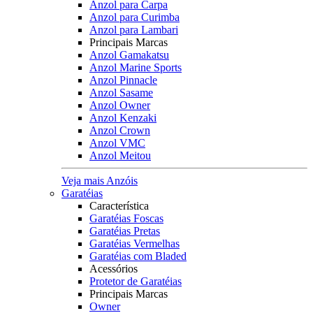
Anzol para Carpa
Anzol para Curimba
Anzol para Lambari
Principais Marcas
Anzol Gamakatsu
Anzol Marine Sports
Anzol Pinnacle
Anzol Sasame
Anzol Owner
Anzol Kenzaki
Anzol Crown
Anzol VMC
Anzol Meitou
Veja mais Anzóis
Garatéias
Característica
Garatéias Foscas
Garatéias Pretas
Garatéias Vermelhas
Garatéias com Bladed
Acessórios
Protetor de Garatéias
Principais Marcas
Owner