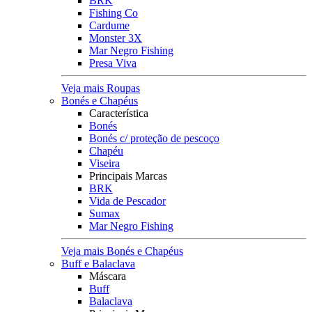
BRK
Fishing Co
Cardume
Monster 3X
Mar Negro Fishing
Presa Viva
Veja mais Roupas
Bonés e Chapéus
Característica
Bonés
Bonés c/ proteção de pescoço
Chapéu
Viseira
Principais Marcas
BRK
Vida de Pescador
Sumax
Mar Negro Fishing
Veja mais Bonés e Chapéus
Buff e Balaclava
Máscara
Buff
Balaclava