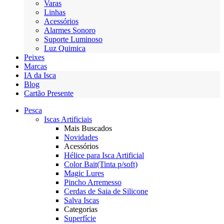
Varas
Linhas
Acessórios
Alarmes Sonoro
Suporte Luminoso
Luz Quimica
Peixes
Marcas
IA da Isca
Blog
Cartão Presente
Pesca
Iscas Artificiais
Mais Buscados
Novidades
Acessórios
Hélice para Isca Artificial
Color Bait(Tinta p/soft)
Magic Lures
Pincho Arremesso
Cerdas de Saia de Silicone
Salva Iscas
Categorias
Superfície