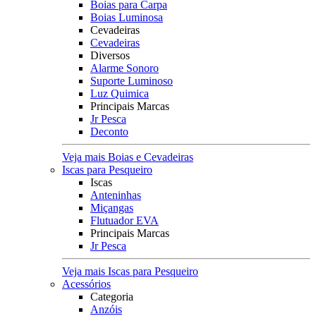
Boias para Carpa
Boias Luminosa
Cevadeiras
Cevadeiras
Diversos
Alarme Sonoro
Suporte Luminoso
Luz Quimica
Principais Marcas
Jr Pesca
Deconto
Veja mais Boias e Cevadeiras
Iscas para Pesqueiro
Iscas
Anteninhas
Miçangas
Flutuador EVA
Principais Marcas
Jr Pesca
Veja mais Iscas para Pesqueiro
Acessórios
Categoria
Anzóis