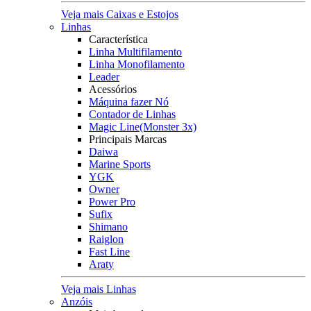
Veja mais Caixas e Estojos
Linhas
Característica
Linha Multifilamento
Linha Monofilamento
Leader
Acessórios
Máquina fazer Nó
Contador de Linhas
Magic Line(Monster 3x)
Principais Marcas
Daiwa
Marine Sports
YGK
Owner
Power Pro
Sufix
Shimano
Raiglon
Fast Line
Araty
Veja mais Linhas
Anzóis