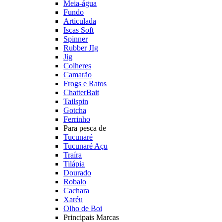
Meia-água
Fundo
Articulada
Iscas Soft
Spinner
Rubber JIg
Jig
Colheres
Camarão
Frogs e Ratos
ChatterBait
Tailspin
Gotcha
Ferrinho
Para pesca de
Tucunaré
Tucunaré Açu
Traíra
Tilápia
Dourado
Robalo
Cachara
Xaréu
Olho de Boi
Principais Marcas