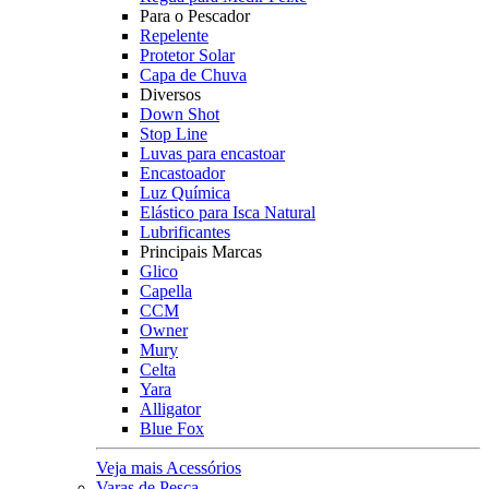
Para o Pescador
Repelente
Protetor Solar
Capa de Chuva
Diversos
Down Shot
Stop Line
Luvas para encastoar
Encastoador
Luz Química
Elástico para Isca Natural
Lubrificantes
Principais Marcas
Glico
Capella
CCM
Owner
Mury
Celta
Yara
Alligator
Blue Fox
Veja mais Acessórios
Varas de Pesca