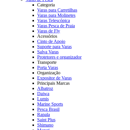
Categoria
Varas para Carretilhas
Varas para Molinetes
Varas Telescópica
Varas Pesca de Praia
Varas de Fly
Acessórios
Cinto de Apoio
Suporte para Varas
Salva Varas
Protetores e organizador
Transporte
Porta Varas
Organização
Expositor de Varas
Principais Marcas
Albatroz
Daiwa
Lumis
Marine Sports
Pesca Brasil
Rapala
Saint Plus
Shimano