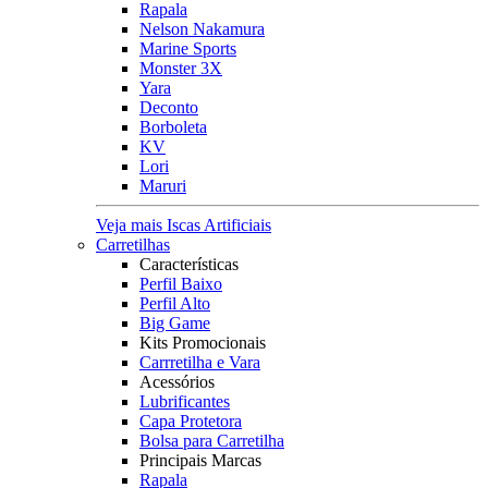
Rapala
Nelson Nakamura
Marine Sports
Monster 3X
Yara
Deconto
Borboleta
KV
Lori
Maruri
Veja mais Iscas Artificiais
Carretilhas
Características
Perfil Baixo
Perfil Alto
Big Game
Kits Promocionais
Carrretilha e Vara
Acessórios
Lubrificantes
Capa Protetora
Bolsa para Carretilha
Principais Marcas
Rapala