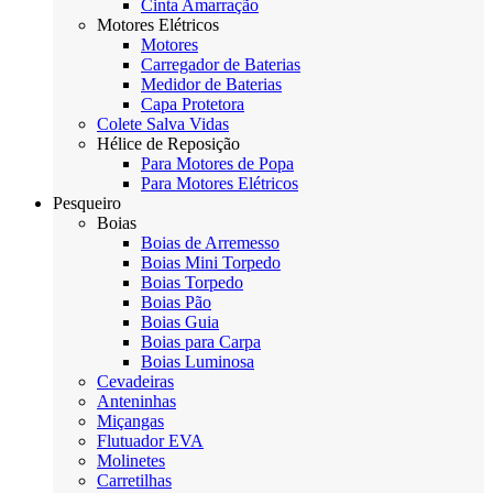
Cinta Amarração
Motores Elétricos
Motores
Carregador de Baterias
Medidor de Baterias
Capa Protetora
Colete Salva Vidas
Hélice de Reposição
Para Motores de Popa
Para Motores Elétricos
Pesqueiro
Boias
Boias de Arremesso
Boias Mini Torpedo
Boias Torpedo
Boias Pão
Boias Guia
Boias para Carpa
Boias Luminosa
Cevadeiras
Anteninhas
Miçangas
Flutuador EVA
Molinetes
Carretilhas