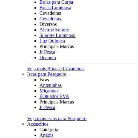
Boias para Carpa
Boias Luminosa
Cevadeiras
Cevadeiras
Diversos
Alarme Sonoro
Suporte Luminoso
Luz Quimica
Principais Marcas
Jr Pesca
Deconto
Veja mais Boias e Cevadeiras
Iscas para Pesqueiro
Iscas
Anteninhas
Miçangas
Flutuador EVA
Principais Marcas
Jr Pesca
Veja mais Iscas para Pesqueiro
Acessórios
Categoria
Anzóis