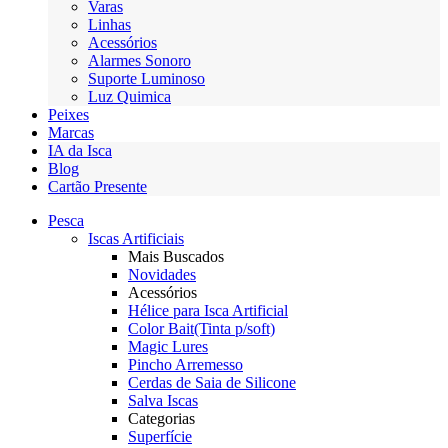
Varas
Linhas
Acessórios
Alarmes Sonoro
Suporte Luminoso
Luz Quimica
Peixes
Marcas
IA da Isca
Blog
Cartão Presente
Pesca
Iscas Artificiais
Mais Buscados
Novidades
Acessórios
Hélice para Isca Artificial
Color Bait(Tinta p/soft)
Magic Lures
Pincho Arremesso
Cerdas de Saia de Silicone
Salva Iscas
Categorias
Superfície