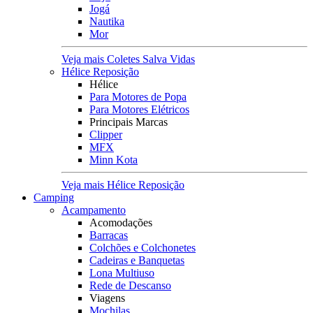
Jogá
Nautika
Mor
Veja mais Coletes Salva Vidas
Hélice Reposição
Hélice
Para Motores de Popa
Para Motores Elétricos
Principais Marcas
Clipper
MFX
Minn Kota
Veja mais Hélice Reposição
Camping
Acampamento
Acomodações
Barracas
Colchões e Colchonetes
Cadeiras e Banquetas
Lona Multiuso
Rede de Descanso
Viagens
Mochilas