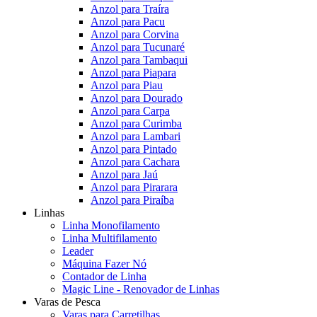
Anzol para Traíra
Anzol para Pacu
Anzol para Corvina
Anzol para Tucunaré
Anzol para Tambaqui
Anzol para Piapara
Anzol para Piau
Anzol para Dourado
Anzol para Carpa
Anzol para Curimba
Anzol para Lambari
Anzol para Pintado
Anzol para Cachara
Anzol para Jaú
Anzol para Pirarara
Anzol para Piraíba
Linhas
Linha Monofilamento
Linha Multifilamento
Leader
Máquina Fazer Nó
Contador de Linha
Magic Line - Renovador de Linhas
Varas de Pesca
Varas para Carretilhas