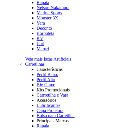
Rapala
Nelson Nakamura
Marine Sports
Monster 3X
Yara
Deconto
Borboleta
KV
Lori
Maruri
Veja mais Iscas Artificiais
Carretilhas
Características
Perfil Baixo
Perfil Alto
Big Game
Kits Promocionais
Carrretilha e Vara
Acessórios
Lubrificantes
Capa Protetora
Bolsa para Carretilha
Principais Marcas
Rapala