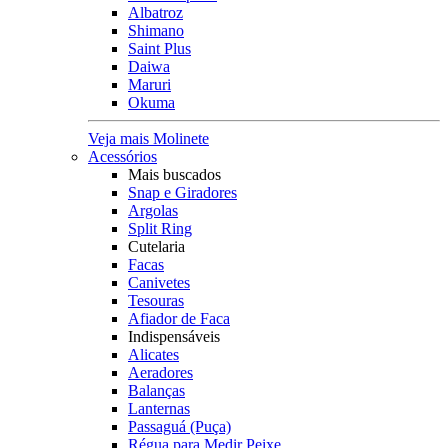
Albatroz
Shimano
Saint Plus
Daiwa
Maruri
Okuma
Veja mais Molinete
Acessórios
Mais buscados
Snap e Giradores
Argolas
Split Ring
Cutelaria
Facas
Canivetes
Tesouras
Afiador de Faca
Indispensáveis
Alicates
Aeradores
Balanças
Lanternas
Passaguá (Puça)
Régua para Medir Peixe