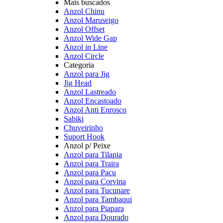
Mais buscados
Anzol Chinu
Anzol Maruseigo
Anzol Offset
Anzol Wide Gap
Anzol in Line
Anzol Circle
Categoria
Anzol para Jig
Jig Head
Anzol Lastreado
Anzol Encastoado
Anzol Anti Enrosco
Sabiki
Chuveirinho
Suport Hook
Anzol p/ Peixe
Anzol para Tilapia
Anzol para Traira
Anzol para Pacu
Anzol para Corvina
Anzol para Tucunare
Anzol para Tambaqui
Anzol para Piapara
Anzol para Dourado