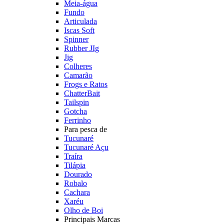
Meia-água
Fundo
Articulada
Iscas Soft
Spinner
Rubber JIg
Jig
Colheres
Camarão
Frogs e Ratos
ChatterBait
Tailspin
Gotcha
Ferrinho
Para pesca de
Tucunaré
Tucunaré Açu
Traíra
Tilápia
Dourado
Robalo
Cachara
Xaréu
Olho de Boi
Principais Marcas