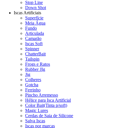
Stop Line
Down Shot
Iscas Artificiais
Superfície
Meia Água
Fundo
Articulada
Camarão
Iscas Soft
Spinner
ChatterBait
Tailspin
Frogs e Ratos
Rubber JIg
Jig
Colheres
Gotcha
Ferrinho
Pincho Arremesso
Hélice para Isca Artificial
Color Bait(Tinta p/soft)
Magic Lures
Cerdas de Saia de Silicone
Salva Iscas
Iscas por marcas