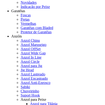
Novidades
Indicação por Peixe
Garatéias
Foscas
Pretas
Vermelhas
Garatéias com Bladed
Protetor de Garatéias
Anzóis
Anzol Chinu
Anzol Maruseigo
Anzol OffSet
Anzol Wide Gap
Anzol In Line
Anzol Circle
Anzol para Jig
Jig Head
Anzol Lastreado
Anzol Encastoado
Anzol Anti-Enrosco
Sabiki
Chuveirinho
Suport Hook
Anzol para Peixe
Anzol para Tilápia