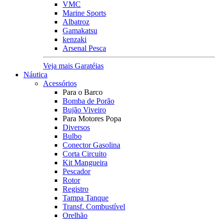
VMC
Marine Sports
Albatroz
Gamakatsu
kenzaki
Arsenal Pesca
Veja mais Garatéias
Náutica
Acessórios
Para o Barco
Bomba de Porão
Bujão Viveiro
Para Motores Popa
Diversos
Bulbo
Conector Gasolina
Corta Circuito
Kit Mangueira
Pescador
Rotor
Registro
Tampa Tanque
Transf. Combustível
Orelhão