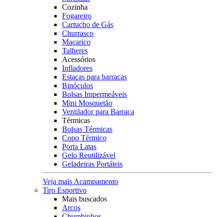
Cozinha
Fogareiro
Cartucho de Gás
Churrasco
Maçarico
Talheres
Acessórios
Infladores
Estacas para barracas
Binóculos
Bolsas Impermeáveis
Mini Mosquetão
Ventilador para Barraca
Térmicas
Bolsas Térmicas
Copo Térmico
Porta Latas
Gelo Reutilizável
Geladeiras Portáteis
Veja mais Acampamento
Tiro Esportivo
Mais buscados
Arcos
Chumbinhos