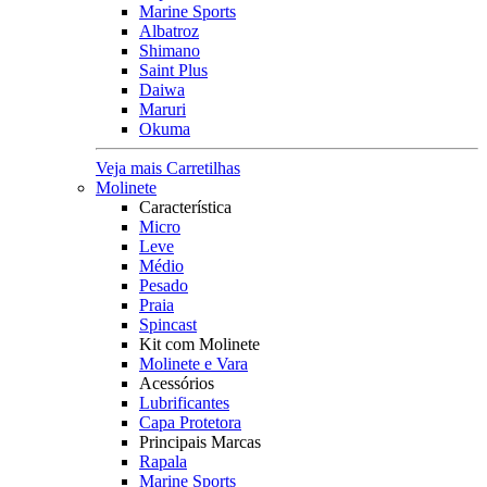
Marine Sports
Albatroz
Shimano
Saint Plus
Daiwa
Maruri
Okuma
Veja mais Carretilhas
Molinete
Característica
Micro
Leve
Médio
Pesado
Praia
Spincast
Kit com Molinete
Molinete e Vara
Acessórios
Lubrificantes
Capa Protetora
Principais Marcas
Rapala
Marine Sports