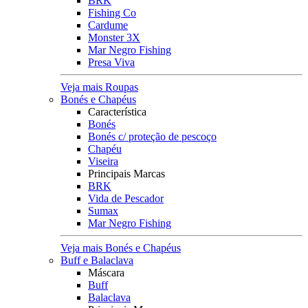
BRK
Fishing Co
Cardume
Monster 3X
Mar Negro Fishing
Presa Viva
Veja mais Roupas
Bonés e Chapéus
Característica
Bonés
Bonés c/ proteção de pescoço
Chapéu
Viseira
Principais Marcas
BRK
Vida de Pescador
Sumax
Mar Negro Fishing
Veja mais Bonés e Chapéus
Buff e Balaclava
Máscara
Buff
Balaclava