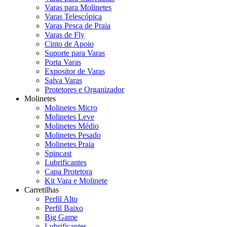
Varas para Molinetes
Varas Telescópica
Varas Pesca de Praia
Varas de Fly
Cinto de Apoio
Suporte para Varas
Porta Varas
Expositor de Varas
Salva Varas
Protetores e Organizador
Molinetes
Molinetes Micro
Molinetes Leve
Molinetes Médio
Molinetes Pesado
Molinetes Praia
Spincast
Lubrificantes
Capa Protetora
Kit Vara e Molinete
Carretilhas
Perfil Alto
Perfil Baixo
Big Game
Lubrificantes