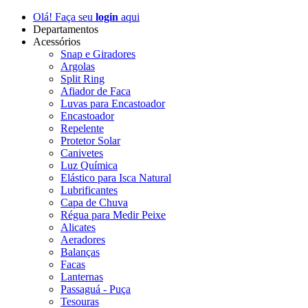
Olá! Faça seu
login
aqui
Departamentos
Acessórios
Snap e Giradores
Argolas
Split Ring
Afiador de Faca
Luvas para Encastoador
Encastoador
Repelente
Protetor Solar
Canivetes
Luz Química
Elástico para Isca Natural
Lubrificantes
Capa de Chuva
Régua para Medir Peixe
Alicates
Aeradores
Balanças
Facas
Lanternas
Passaguá - Puça
Tesouras