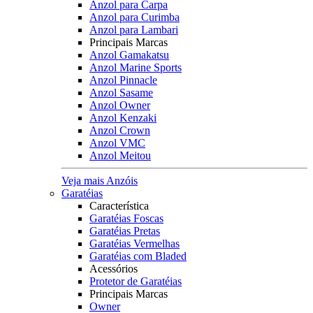
Anzol para Carpa
Anzol para Curimba
Anzol para Lambari
Principais Marcas
Anzol Gamakatsu
Anzol Marine Sports
Anzol Pinnacle
Anzol Sasame
Anzol Owner
Anzol Kenzaki
Anzol Crown
Anzol VMC
Anzol Meitou
Veja mais Anzóis
Garatéias
Característica
Garatéias Foscas
Garatéias Pretas
Garatéias Vermelhas
Garatéias com Bladed
Acessórios
Protetor de Garatéias
Principais Marcas
Owner