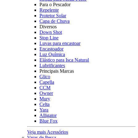
Para o Pescador
Repelente
Protetor Solar
Capa de Chuva
Diversos
Down Shot
Stop Line
Luvas para encastoar
Encastoador
Luz Química
Elástico para Isca Natural
Lubrificantes
Principais Marcas
Glico
Capella
CCM
Owner
Mury
Celta
Yara
Alligator
Blue Fox
Veja mais Acessórios
Varas de Pesca