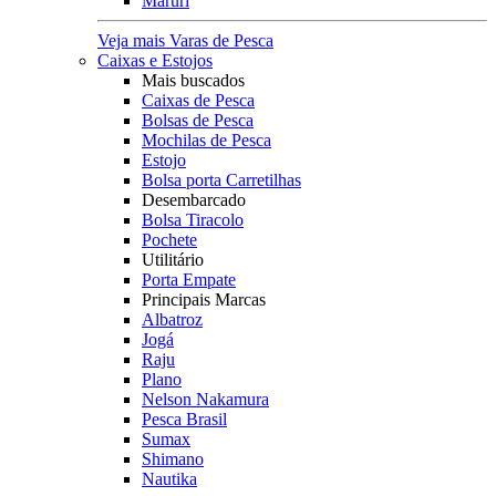
Maruri
Veja mais Varas de Pesca
Caixas e Estojos
Mais buscados
Caixas de Pesca
Bolsas de Pesca
Mochilas de Pesca
Estojo
Bolsa porta Carretilhas
Desembarcado
Bolsa Tiracolo
Pochete
Utilitário
Porta Empate
Principais Marcas
Albatroz
Jogá
Raju
Plano
Nelson Nakamura
Pesca Brasil
Sumax
Shimano
Nautika