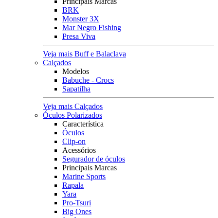
Principais Marcas
BRK
Monster 3X
Mar Negro Fishing
Presa Viva
Veja mais Buff e Balaclava
Calçados
Modelos
Babuche - Crocs
Sapatilha
Veja mais Calçados
Óculos Polarizados
Característica
Óculos
Clip-on
Acessórios
Segurador de óculos
Principais Marcas
Marine Sports
Rapala
Yara
Pro-Tsuri
Big Ones