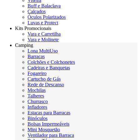
Viseira
Buff e Balaclava
Calçados
Óculos Polarizados
Luvas e Protect
Kits Promocionais
Vara e Carretilha
Vara e Molinete
Camping
Lona MultiUso
Barracas
Colchões e Colchonetes
Cadeiras e Banquetas
Fogareiro
Cartucho de Gás
Rede de Descanso
Mochilas
Talheres
Churrasco
Infladores
Estacas para Barracas
Binóculos
Bolsas Impermeáveis
Mini Mosquetão
Ventilador para Barraca