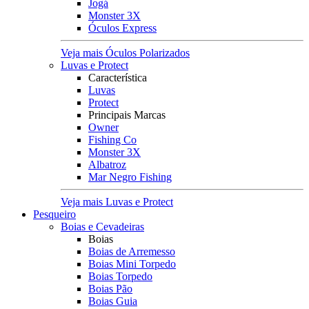
Jogá
Monster 3X
Óculos Express
Veja mais Óculos Polarizados
Luvas e Protect
Característica
Luvas
Protect
Principais Marcas
Owner
Fishing Co
Monster 3X
Albatroz
Mar Negro Fishing
Veja mais Luvas e Protect
Pesqueiro
Boias e Cevadeiras
Boias
Boias de Arremesso
Boias Mini Torpedo
Boias Torpedo
Boias Pão
Boias Guia