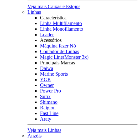
Veja mais Caixas e Estojos
Linhas
Característica
Linha Multifilamento
Linha Monofilamento
Leader
Acessórios
Máquina fazer Nó
Contador de Linhas
Magic Line(Monster 3x)
Principais Marcas
Daiwa
Marine Sports
YGK
Owner
Power Pro
Sufix
Shimano
Raiglon
Fast Line
Araty
Veja mais Linhas
Anzóis