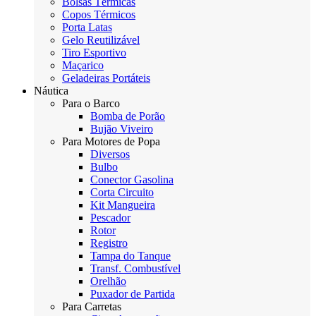
Bolsas Térmicas
Copos Térmicos
Porta Latas
Gelo Reutilizável
Tiro Esportivo
Maçarico
Geladeiras Portáteis
Náutica
Para o Barco
Bomba de Porão
Bujão Viveiro
Para Motores de Popa
Diversos
Bulbo
Conector Gasolina
Corta Circuito
Kit Mangueira
Pescador
Rotor
Registro
Tampa do Tanque
Transf. Combustível
Orelhão
Puxador de Partida
Para Carretas