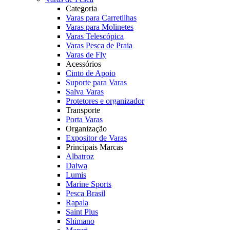
Categoria
Varas para Carretilhas
Varas para Molinetes
Varas Telescópica
Varas Pesca de Praia
Varas de Fly
Acessórios
Cinto de Apoio
Suporte para Varas
Salva Varas
Protetores e organizador
Transporte
Porta Varas
Organização
Expositor de Varas
Principais Marcas
Albatroz
Daiwa
Lumis
Marine Sports
Pesca Brasil
Rapala
Saint Plus
Shimano