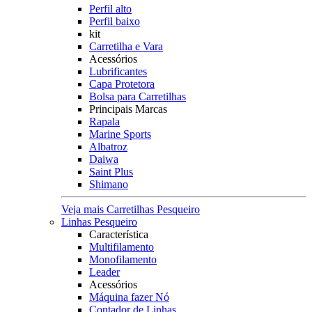
Perfil alto
Perfil baixo
kit
Carretilha e Vara
Acessórios
Lubrificantes
Capa Protetora
Bolsa para Carretilhas
Principais Marcas
Rapala
Marine Sports
Albatroz
Daiwa
Saint Plus
Shimano
Veja mais Carretilhas Pesqueiro
Linhas Pesqueiro
Característica
Multifilamento
Monofilamento
Leader
Acessórios
Máquina fazer Nó
Contador de Linhas