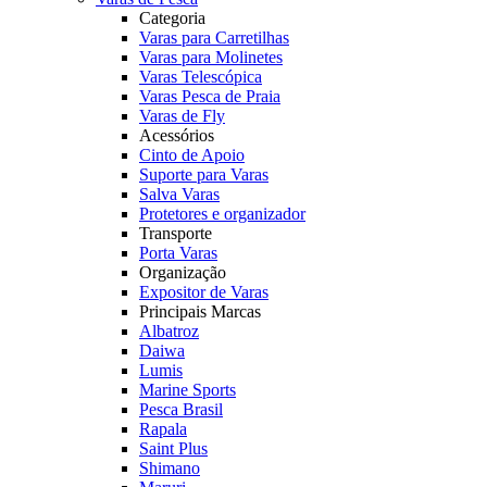
Categoria
Varas para Carretilhas
Varas para Molinetes
Varas Telescópica
Varas Pesca de Praia
Varas de Fly
Acessórios
Cinto de Apoio
Suporte para Varas
Salva Varas
Protetores e organizador
Transporte
Porta Varas
Organização
Expositor de Varas
Principais Marcas
Albatroz
Daiwa
Lumis
Marine Sports
Pesca Brasil
Rapala
Saint Plus
Shimano