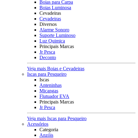
Boias para Carpa
Boias Luminosa
Cevadeiras
Cevadeiras
Diversos
Alarme Sonoro
Suporte Luminoso
Luz Quimica
Principais Marcas
Jr Pesca
Deconto
Veja mais Boias e Cevadeiras
Iscas para Pesqueiro
Iscas
Anteninhas
Miçangas
Flutuador EVA
Principais Marcas
Jr Pesca
Veja mais Iscas para Pesqueiro
Acessórios
Categoria
Anzóis