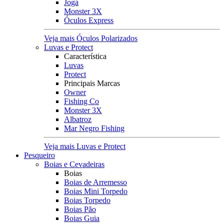
Jogá
Monster 3X
Óculos Express
Veja mais Óculos Polarizados
Luvas e Protect
Característica
Luvas
Protect
Principais Marcas
Owner
Fishing Co
Monster 3X
Albatroz
Mar Negro Fishing
Veja mais Luvas e Protect
Pesqueiro
Boias e Cevadeiras
Boias
Boias de Arremesso
Boias Mini Torpedo
Boias Torpedo
Boias Pão
Boias Guia