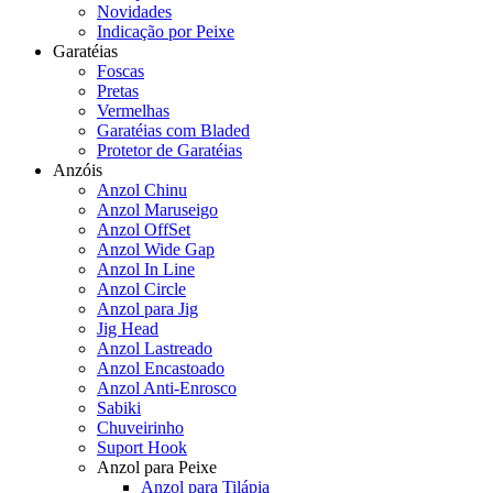
Novidades
Indicação por Peixe
Garatéias
Foscas
Pretas
Vermelhas
Garatéias com Bladed
Protetor de Garatéias
Anzóis
Anzol Chinu
Anzol Maruseigo
Anzol OffSet
Anzol Wide Gap
Anzol In Line
Anzol Circle
Anzol para Jig
Jig Head
Anzol Lastreado
Anzol Encastoado
Anzol Anti-Enrosco
Sabiki
Chuveirinho
Suport Hook
Anzol para Peixe
Anzol para Tilápia