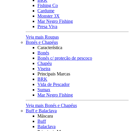
BRK
Fishing Co
Cardume
Monster 3X
Mar Negro Fishing
Presa Viva
Veja mais Roupas
Bonés e Chapéus
Característica
Bonés
Bonés c/ proteção de pescoço
Chapéu
Viseira
Principais Marcas
BRK
Vida de Pescador
Sumax
Mar Negro Fishing
Veja mais Bonés e Chapéus
Buff e Balaclava
Máscara
Buff
Balaclava