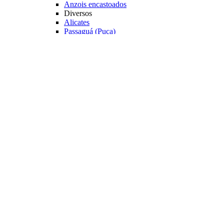
Anzois encastoados
Diversos
Alicates
Passaguá (Puça)
Estojos
Caixas de Pesca
Cadeiras e Banquetas
Veja mais Acessórios
Varas Pesqueiro
Categoria
Varas para Carretilhas
Varas para Molinetes
Acessórios
Suporte para Varas
Transporte
Tubo porta Varas
Organização
Expositores
Principais Marcas
Albatroz
Daiwa
Lumis
Marine Sports
Pesca Brasil