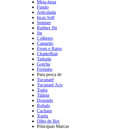
Meia-água
Fundo
Articulada
Iscas Soft
Spinner
Rubber JIg
Jig
Colheres
Camarão
Frogs e Ratos
ChatterBait
Tailspin
Gotcha
Ferrinho
Para pesca de
Tucunaré
Tucunaré Açu
Traíra
Tilápia
Dourado
Robalo
Cachara
Xaréu
Olho de Boi
Principais Marcas