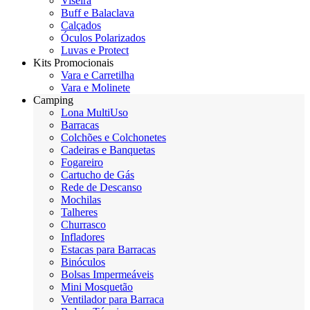
Viseira
Buff e Balaclava
Calçados
Óculos Polarizados
Luvas e Protect
Kits Promocionais
Vara e Carretilha
Vara e Molinete
Camping
Lona MultiUso
Barracas
Colchões e Colchonetes
Cadeiras e Banquetas
Fogareiro
Cartucho de Gás
Rede de Descanso
Mochilas
Talheres
Churrasco
Infladores
Estacas para Barracas
Binóculos
Bolsas Impermeáveis
Mini Mosquetão
Ventilador para Barraca