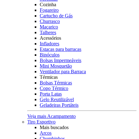
Cozinha
Fogareiro
Cartucho de Gás
Churrasco
Maçarico
Talheres
Acessórios
Infladores
Estacas para barracas
Binóculos
Bolsas Impermeáveis
Mini Mosquetão
Ventilador para Barraca
Térmicas
Bolsas Térmicas
Copo Térmico
Porta Latas
Gelo Reutilizável
Geladeiras Portáteis
Veja mais Acampamento
Tiro Esportivo
Mais buscados
Arcos
Chumbinhos