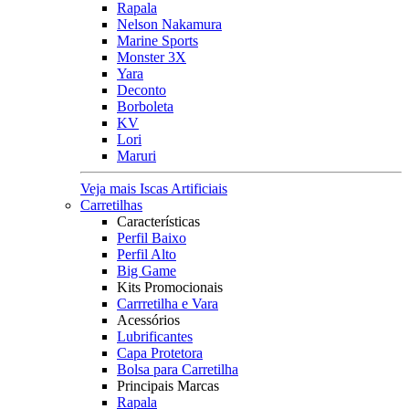
Rapala
Nelson Nakamura
Marine Sports
Monster 3X
Yara
Deconto
Borboleta
KV
Lori
Maruri
Veja mais Iscas Artificiais
Carretilhas
Características
Perfil Baixo
Perfil Alto
Big Game
Kits Promocionais
Carrretilha e Vara
Acessórios
Lubrificantes
Capa Protetora
Bolsa para Carretilha
Principais Marcas
Rapala