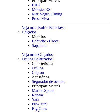
Principais Marcas
BRK
Monster 3X
Mar Negro Fishing
Presa Viva
Veja mais Buff e Balaclava
Calçados
Modelos
Babuche - Crocs
Sapatilha
Veja mais Calçados
Óculos Polarizados
Característica
Óculos
Clip-on
Acessórios
Segurador de óculos
Principais Marcas
Marine Sports
Rapala
Yara
Pro-Tsuri
Big Ones