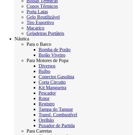
Bolsas Térmicas
Copos Térmicos
Porta Latas
Gelo Reutilizável
Tiro Esportivo
Maçarico
Geladeiras Portáteis
Náutica
Para o Barco
Bomba de Porão
Bujão Viveiro
Para Motores de Popa
Diversos
Bulbo
Conector Gasolina
Corta Circuito
Kit Mangueira
Pescador
Rotor
Registro
Tampa do Tanque
Transf. Combustível
Orelhão
Puxador de Partida
Para Carretas