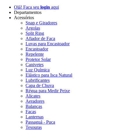
Olá! Faça seu
login
aqui
Departamentos
Acessórios
Snap e Giradores
Argolas
Split Ring
Afiador de Faca
Luvas para Encastoador
Encastoador
Repelente
Protetor Solar
Canivetes
Luz Química
Elástico para Isca Natural
Lubrificantes
Capa de Chuva
Régua para Medir Peixe
Alicates
Aeradores
Balanças
Facas
Lanternas
Passaguá - Puça
Tesouras