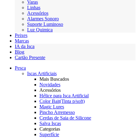
Varas
Linhas
Acessórios
Alarmes Sonoro
Suporte Luminoso
Luz Quimica
Peixes
Marcas
IA da Isca
Blog
Cartão Presente
Pesca
Iscas Artificiais
Mais Buscados
Novidades
Acessórios
Hélice para Isca Artificial
Color Bait(Tinta p/soft)
Magic Lures
Pincho Arremesso
Cerdas de Saia de Silicone
Salva Iscas
Categorias
Superfície