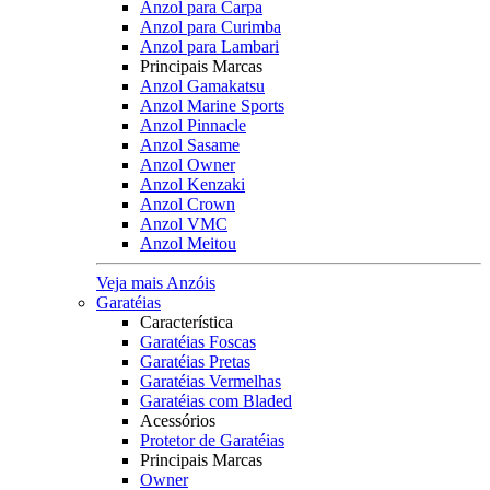
Anzol para Carpa
Anzol para Curimba
Anzol para Lambari
Principais Marcas
Anzol Gamakatsu
Anzol Marine Sports
Anzol Pinnacle
Anzol Sasame
Anzol Owner
Anzol Kenzaki
Anzol Crown
Anzol VMC
Anzol Meitou
Veja mais Anzóis
Garatéias
Característica
Garatéias Foscas
Garatéias Pretas
Garatéias Vermelhas
Garatéias com Bladed
Acessórios
Protetor de Garatéias
Principais Marcas
Owner