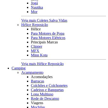
Jogá
Nautika
Mor
Veja mais Coletes Salva Vidas
Hélice Reposição
Hélice
Para Motores de Popa
Para Motores Elétricos
Principais Marcas
Clipper
MFX
Minn Kota
Veja mais Hélice Reposição
Camping
Acampamento
Acomodações
Barracas
Colchões e Colchonetes
Cadeiras e Banquetas
Lona Multiuso
Rede de Descanso
Viagens
Mochilas