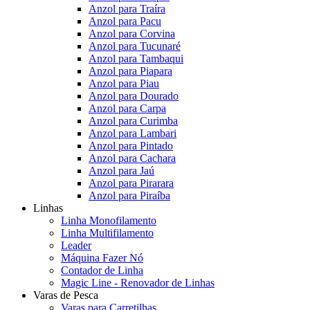
Anzol para Traíra
Anzol para Pacu
Anzol para Corvina
Anzol para Tucunaré
Anzol para Tambaqui
Anzol para Piapara
Anzol para Piau
Anzol para Dourado
Anzol para Carpa
Anzol para Curimba
Anzol para Lambari
Anzol para Pintado
Anzol para Cachara
Anzol para Jaú
Anzol para Pirarara
Anzol para Piraíba
Linhas
Linha Monofilamento
Linha Multifilamento
Leader
Máquina Fazer Nó
Contador de Linha
Magic Line - Renovador de Linhas
Varas de Pesca
Varas para Carretilhas