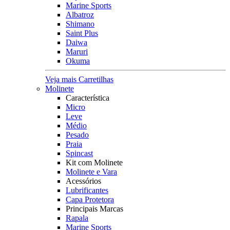
Marine Sports
Albatroz
Shimano
Saint Plus
Daiwa
Maruri
Okuma
Veja mais Carretilhas
Molinete
Característica
Micro
Leve
Médio
Pesado
Praia
Spincast
Kit com Molinete
Molinete e Vara
Acessórios
Lubrificantes
Capa Protetora
Principais Marcas
Rapala
Marine Sports