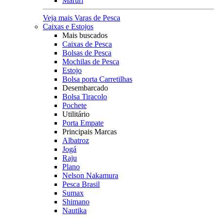
Maruri
Veja mais Varas de Pesca
Caixas e Estojos
Mais buscados
Caixas de Pesca
Bolsas de Pesca
Mochilas de Pesca
Estojo
Bolsa porta Carretilhas
Desembarcado
Bolsa Tiracolo
Pochete
Utilitário
Porta Empate
Principais Marcas
Albatroz
Jogá
Raju
Plano
Nelson Nakamura
Pesca Brasil
Sumax
Shimano
Nautika