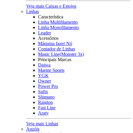
Veja mais Caixas e Estojos
Linhas
Característica
Linha Multifilamento
Linha Monofilamento
Leader
Acessórios
Máquina fazer Nó
Contador de Linhas
Magic Line(Monster 3x)
Principais Marcas
Daiwa
Marine Sports
YGK
Owner
Power Pro
Sufix
Shimano
Raiglon
Fast Line
Araty
Veja mais Linhas
Anzóis