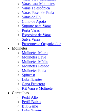
Varas para Molinetes
Varas Telescópica
Varas Pesca de Praia
Varas de Fly
Cinto de Apoio
Suporte para Varas
Porta Varas
Expositor de Varas
Salva Varas
Protetores e Organizador
Molinetes
Molinetes Micro
Molinetes Leve
Molinetes Médio
Molinetes Pesado
Molinetes Praia
Spincast
Lubrificantes
Capa Protetora
Kit Vara e Molinete
Carretilhas
Perfil Alto
Perfil Baixo
Big Game
Lubrificantes