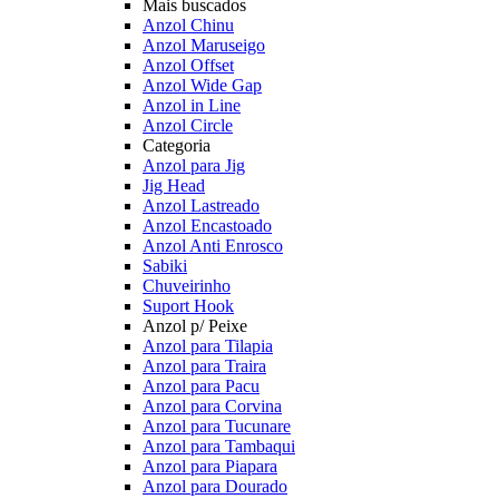
Mais buscados
Anzol Chinu
Anzol Maruseigo
Anzol Offset
Anzol Wide Gap
Anzol in Line
Anzol Circle
Categoria
Anzol para Jig
Jig Head
Anzol Lastreado
Anzol Encastoado
Anzol Anti Enrosco
Sabiki
Chuveirinho
Suport Hook
Anzol p/ Peixe
Anzol para Tilapia
Anzol para Traira
Anzol para Pacu
Anzol para Corvina
Anzol para Tucunare
Anzol para Tambaqui
Anzol para Piapara
Anzol para Dourado