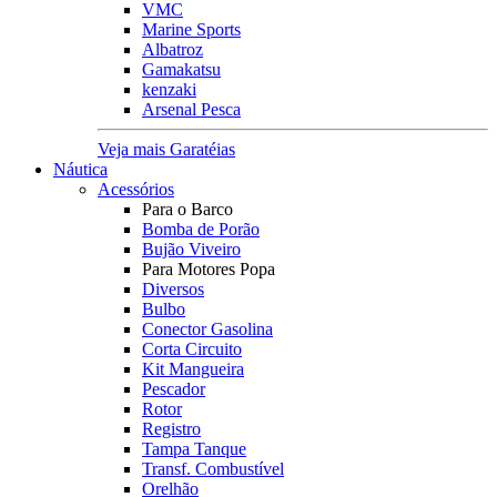
VMC
Marine Sports
Albatroz
Gamakatsu
kenzaki
Arsenal Pesca
Veja mais Garatéias
Náutica
Acessórios
Para o Barco
Bomba de Porão
Bujão Viveiro
Para Motores Popa
Diversos
Bulbo
Conector Gasolina
Corta Circuito
Kit Mangueira
Pescador
Rotor
Registro
Tampa Tanque
Transf. Combustível
Orelhão