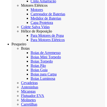
Cinta Amarração
Motores Elétricos
Motores
Carregador de Baterias
Medidor de Baterias
Capa Protetora
Colete Salva Vidas
Hélice de Reposição
Para Motores de Popa
Para Motores Elétricos
Pesqueiro
Boias
Boias de Arremesso
Boias Mini Torpedo
Boias Torpedo
Boias Pão
Boias Guia
Boias para Carpa
Boias Luminosa
Cevadeiras
Anteninhas
Miçangas
Flutuador EVA
Molinetes
Carretilhas