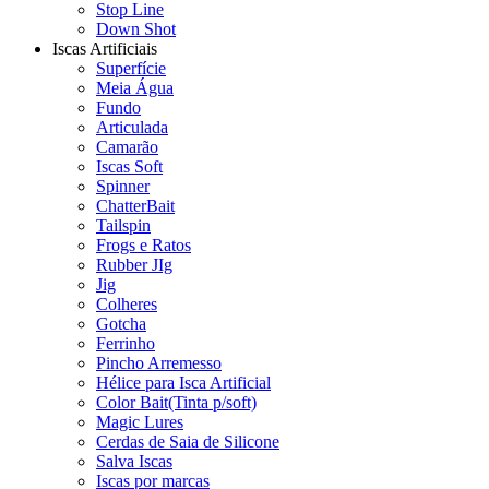
Stop Line
Down Shot
Iscas Artificiais
Superfície
Meia Água
Fundo
Articulada
Camarão
Iscas Soft
Spinner
ChatterBait
Tailspin
Frogs e Ratos
Rubber JIg
Jig
Colheres
Gotcha
Ferrinho
Pincho Arremesso
Hélice para Isca Artificial
Color Bait(Tinta p/soft)
Magic Lures
Cerdas de Saia de Silicone
Salva Iscas
Iscas por marcas