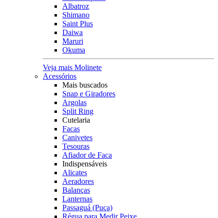
Albatroz
Shimano
Saint Plus
Daiwa
Maruri
Okuma
Veja mais Molinete
Acessórios
Mais buscados
Snap e Giradores
Argolas
Split Ring
Cutelaria
Facas
Canivetes
Tesouras
Afiador de Faca
Indispensáveis
Alicates
Aeradores
Balanças
Lanternas
Passaguá (Puça)
Régua para Medir Peixe