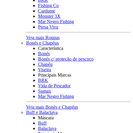
BRK
Fishing Co
Cardume
Monster 3X
Mar Negro Fishing
Presa Viva
Veja mais Roupas
Bonés e Chapéus
Característica
Bonés
Bonés c/ proteção de pescoço
Chapéu
Viseira
Principais Marcas
BRK
Vida de Pescador
Sumax
Mar Negro Fishing
Veja mais Bonés e Chapéus
Buff e Balaclava
Máscara
Buff
Balaclava