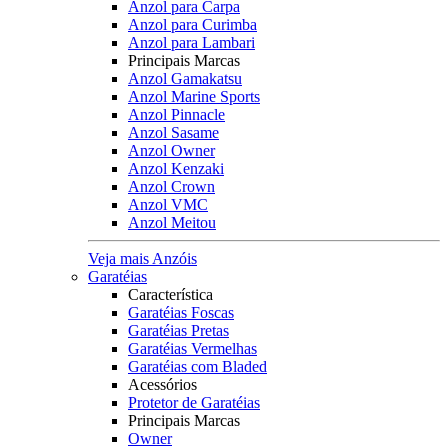
Anzol para Carpa
Anzol para Curimba
Anzol para Lambari
Principais Marcas
Anzol Gamakatsu
Anzol Marine Sports
Anzol Pinnacle
Anzol Sasame
Anzol Owner
Anzol Kenzaki
Anzol Crown
Anzol VMC
Anzol Meitou
Veja mais Anzóis
Garatéias
Característica
Garatéias Foscas
Garatéias Pretas
Garatéias Vermelhas
Garatéias com Bladed
Acessórios
Protetor de Garatéias
Principais Marcas
Owner