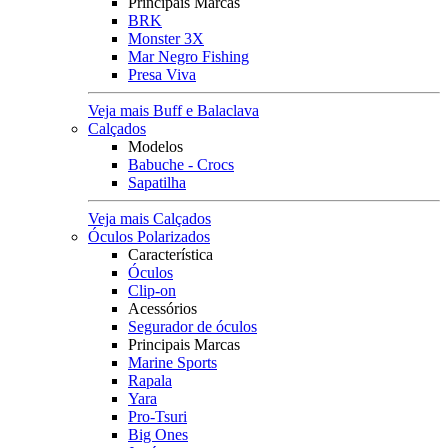
Principais Marcas
BRK
Monster 3X
Mar Negro Fishing
Presa Viva
Veja mais Buff e Balaclava
Calçados
Modelos
Babuche - Crocs
Sapatilha
Veja mais Calçados
Óculos Polarizados
Característica
Óculos
Clip-on
Acessórios
Segurador de óculos
Principais Marcas
Marine Sports
Rapala
Yara
Pro-Tsuri
Big Ones