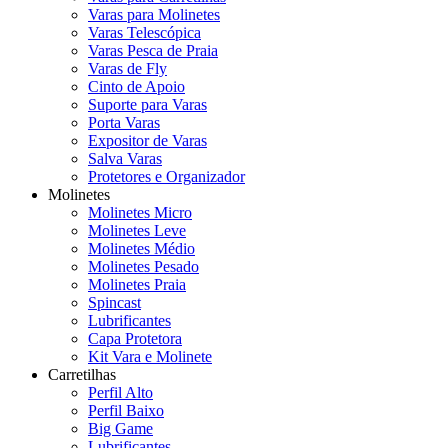
Varas para Molinetes
Varas Telescópica
Varas Pesca de Praia
Varas de Fly
Cinto de Apoio
Suporte para Varas
Porta Varas
Expositor de Varas
Salva Varas
Protetores e Organizador
Molinetes
Molinetes Micro
Molinetes Leve
Molinetes Médio
Molinetes Pesado
Molinetes Praia
Spincast
Lubrificantes
Capa Protetora
Kit Vara e Molinete
Carretilhas
Perfil Alto
Perfil Baixo
Big Game
Lubrificantes