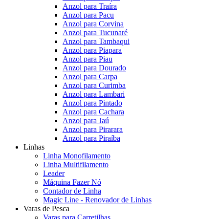
Anzol para Traíra
Anzol para Pacu
Anzol para Corvina
Anzol para Tucunaré
Anzol para Tambaqui
Anzol para Piapara
Anzol para Piau
Anzol para Dourado
Anzol para Carpa
Anzol para Curimba
Anzol para Lambari
Anzol para Pintado
Anzol para Cachara
Anzol para Jaú
Anzol para Pirarara
Anzol para Piraíba
Linhas
Linha Monofilamento
Linha Multifilamento
Leader
Máquina Fazer Nó
Contador de Linha
Magic Line - Renovador de Linhas
Varas de Pesca
Varas para Carretilhas