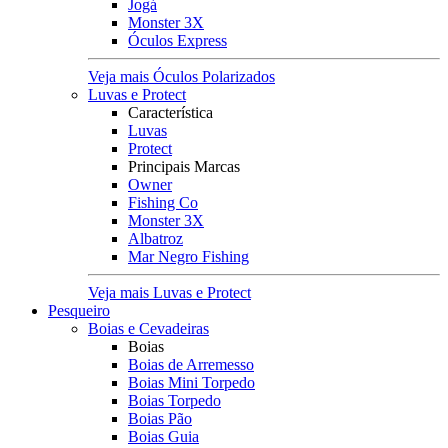
Jogá
Monster 3X
Óculos Express
Veja mais Óculos Polarizados
Luvas e Protect
Característica
Luvas
Protect
Principais Marcas
Owner
Fishing Co
Monster 3X
Albatroz
Mar Negro Fishing
Veja mais Luvas e Protect
Pesqueiro
Boias e Cevadeiras
Boias
Boias de Arremesso
Boias Mini Torpedo
Boias Torpedo
Boias Pão
Boias Guia