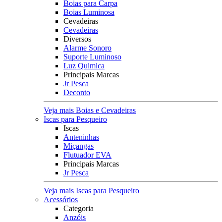
Boias para Carpa
Boias Luminosa
Cevadeiras
Cevadeiras
Diversos
Alarme Sonoro
Suporte Luminoso
Luz Quimica
Principais Marcas
Jr Pesca
Deconto
Veja mais Boias e Cevadeiras
Iscas para Pesqueiro
Iscas
Anteninhas
Miçangas
Flutuador EVA
Principais Marcas
Jr Pesca
Veja mais Iscas para Pesqueiro
Acessórios
Categoria
Anzóis