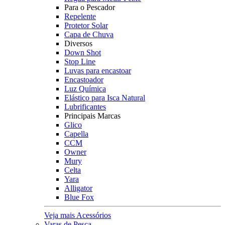
Para o Pescador
Repelente
Protetor Solar
Capa de Chuva
Diversos
Down Shot
Stop Line
Luvas para encastoar
Encastoador
Luz Química
Elástico para Isca Natural
Lubrificantes
Principais Marcas
Glico
Capella
CCM
Owner
Mury
Celta
Yara
Alligator
Blue Fox
Veja mais Acessórios
Varas de Pesca