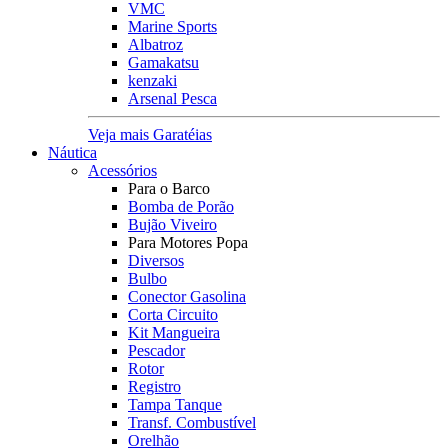
VMC
Marine Sports
Albatroz
Gamakatsu
kenzaki
Arsenal Pesca
Veja mais Garatéias
Náutica
Acessórios
Para o Barco
Bomba de Porão
Bujão Viveiro
Para Motores Popa
Diversos
Bulbo
Conector Gasolina
Corta Circuito
Kit Mangueira
Pescador
Rotor
Registro
Tampa Tanque
Transf. Combustível
Orelhão