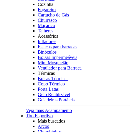
Cozinha
Fogareiro
Cartucho de Gás
Churrasco
Maçarico
Talheres
Acessórios
Infladores
Estacas para barracas
Binóculos
Bolsas Impermeáveis
Mini Mosquetão
Ventilador para Barraca
Térmicas
Bolsas Térmicas
Copo Térmico
Porta Latas
Gelo Reutilizável
Geladeiras Portáteis
Veja mais Acampamento
Tiro Esportivo
Mais buscados
Arcos
Chumbinhos