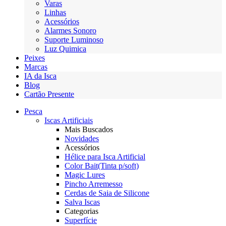
Varas
Linhas
Acessórios
Alarmes Sonoro
Suporte Luminoso
Luz Quimica
Peixes
Marcas
IA da Isca
Blog
Cartão Presente
Pesca
Iscas Artificiais
Mais Buscados
Novidades
Acessórios
Hélice para Isca Artificial
Color Bait(Tinta p/soft)
Magic Lures
Pincho Arremesso
Cerdas de Saia de Silicone
Salva Iscas
Categorias
Superfície