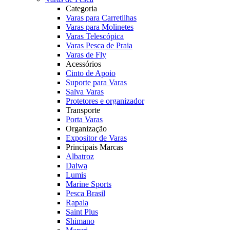
Categoria
Varas para Carretilhas
Varas para Molinetes
Varas Telescópica
Varas Pesca de Praia
Varas de Fly
Acessórios
Cinto de Apoio
Suporte para Varas
Salva Varas
Protetores e organizador
Transporte
Porta Varas
Organização
Expositor de Varas
Principais Marcas
Albatroz
Daiwa
Lumis
Marine Sports
Pesca Brasil
Rapala
Saint Plus
Shimano