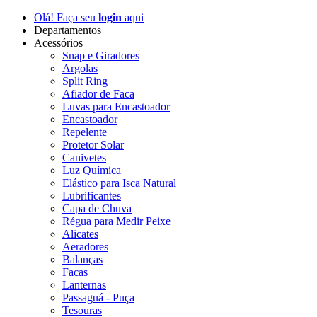
Olá! Faça seu
login
aqui
Departamentos
Acessórios
Snap e Giradores
Argolas
Split Ring
Afiador de Faca
Luvas para Encastoador
Encastoador
Repelente
Protetor Solar
Canivetes
Luz Química
Elástico para Isca Natural
Lubrificantes
Capa de Chuva
Régua para Medir Peixe
Alicates
Aeradores
Balanças
Facas
Lanternas
Passaguá - Puça
Tesouras