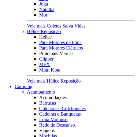
Jogá
Nautika
Mor
Veja mais Coletes Salva Vidas
Hélice Reposição
Hélice
Para Motores de Popa
Para Motores Elétricos
Principais Marcas
Clipper
MFX
Minn Kota
Veja mais Hélice Reposição
Camping
Acampamento
Acomodações
Barracas
Colchões e Colchonetes
Cadeiras e Banquetas
Lona Multiuso
Rede de Descanso
Viagens
Mochilas