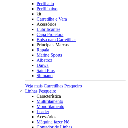
Perfil alto
Perfil baixo
kit
Carretilha e Vara
Acessórios
Lubrificantes
Capa Protetora
Bolsa para Carretilhas
Principais Marcas
Rapala
Marine Sports
Albatroz
Daiwa
Saint Plus
Shimano
Veja mais Carretilhas Pesqueiro
Linhas Pesqueiro
Característica
Multifilamento
Monofilamento
Leader
Acessórios
Máquina fazer Nó
Contador de Linhas