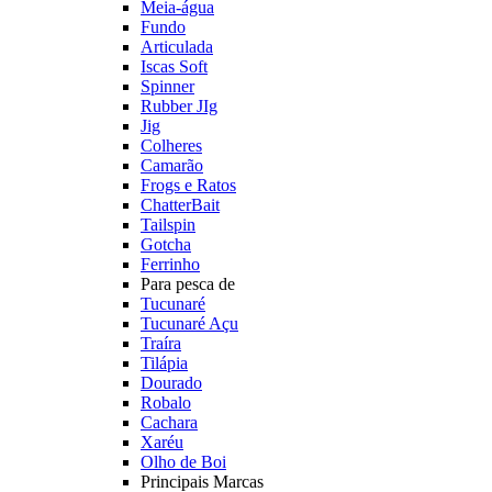
Meia-água
Fundo
Articulada
Iscas Soft
Spinner
Rubber JIg
Jig
Colheres
Camarão
Frogs e Ratos
ChatterBait
Tailspin
Gotcha
Ferrinho
Para pesca de
Tucunaré
Tucunaré Açu
Traíra
Tilápia
Dourado
Robalo
Cachara
Xaréu
Olho de Boi
Principais Marcas