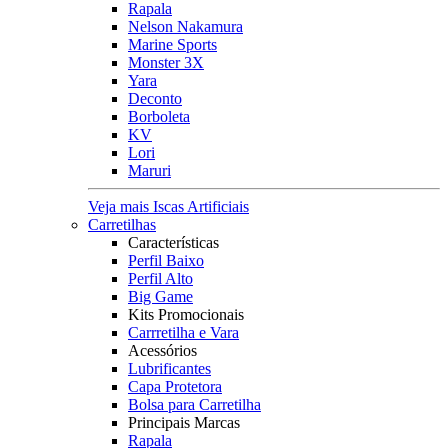
Rapala
Nelson Nakamura
Marine Sports
Monster 3X
Yara
Deconto
Borboleta
KV
Lori
Maruri
Veja mais Iscas Artificiais
Carretilhas
Características
Perfil Baixo
Perfil Alto
Big Game
Kits Promocionais
Carrretilha e Vara
Acessórios
Lubrificantes
Capa Protetora
Bolsa para Carretilha
Principais Marcas
Rapala