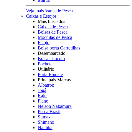
Maruri
Veja mais Varas de Pesca
Caixas e Estojos
Mais buscados
Caixas de Pesca
Bolsas de Pesca
Mochilas de Pesca
Estojo
Bolsa porta Carretilhas
Desembarcado
Bolsa Tiracolo
Pochete
Utilitário
Porta Empate
Principais Marcas
Albatroz
Jogá
Raju
Plano
Nelson Nakamura
Pesca Brasil
Sumax
Shimano
Nautika