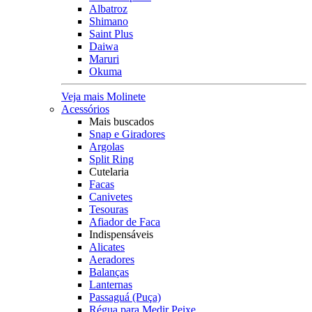
Albatroz
Shimano
Saint Plus
Daiwa
Maruri
Okuma
Veja mais Molinete
Acessórios
Mais buscados
Snap e Giradores
Argolas
Split Ring
Cutelaria
Facas
Canivetes
Tesouras
Afiador de Faca
Indispensáveis
Alicates
Aeradores
Balanças
Lanternas
Passaguá (Puça)
Régua para Medir Peixe