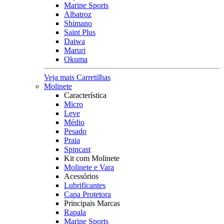
Marine Sports
Albatroz
Shimano
Saint Plus
Daiwa
Maruri
Okuma
Veja mais Carretilhas
Molinete
Característica
Micro
Leve
Médio
Pesado
Praia
Spincast
Kit com Molinete
Molinete e Vara
Acessórios
Lubrificantes
Capa Protetora
Principais Marcas
Rapala
Marine Sports