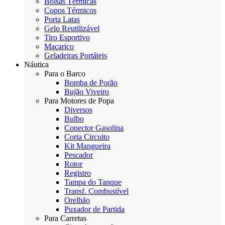
Bolsas Térmicas
Copos Térmicos
Porta Latas
Gelo Reutilizável
Tiro Esportivo
Maçarico
Geladeiras Portáteis
Náutica
Para o Barco
Bomba de Porão
Bujão Viveiro
Para Motores de Popa
Diversos
Bulbo
Conector Gasolina
Corta Circuito
Kit Mangueira
Pescador
Rotor
Registro
Tampa do Tanque
Transf. Combustível
Orelhão
Puxador de Partida
Para Carretas