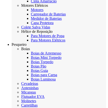
Cinta Amarração
Motores Elétricos
Motores
Carregador de Baterias
Medidor de Baterias
Capa Protetora
Colete Salva Vidas
Hélice de Reposição
Para Motores de Popa
Para Motores Elétricos
Pesqueiro
Boias
Boias de Arremesso
Boias Mini Torpedo
Boias Torpedo
Boias Pão
Boias Guia
Boias para Carpa
Boias Luminosa
Cevadeiras
Anteninhas
Miçangas
Flutuador EVA
Molinetes
Carretilhas