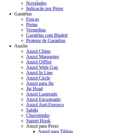
Novidades
Indicação por Peixe
Garatéias
Foscas
Pretas
Vermelhas
Garatéias com Bladed
Protetor de Garatéias
Anzóis
Anzol Chinu
Anzol Maruseigo
Anzol OffSet
Anzol Wide Gap
Anzol In Line
Anzol Circle
Anzol para Jig
Jig Head
Anzol Lastreado
Anzol Encastoado
Anzol Anti-Enrosco
Sabiki
Chuveirinho
Suport Hook
Anzol para Peixe
Anzol para Tilápia