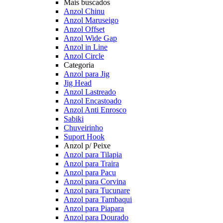
Mais buscados
Anzol Chinu
Anzol Maruseigo
Anzol Offset
Anzol Wide Gap
Anzol in Line
Anzol Circle
Categoria
Anzol para Jig
Jig Head
Anzol Lastreado
Anzol Encastoado
Anzol Anti Enrosco
Sabiki
Chuveirinho
Suport Hook
Anzol p/ Peixe
Anzol para Tilapia
Anzol para Traira
Anzol para Pacu
Anzol para Corvina
Anzol para Tucunare
Anzol para Tambaqui
Anzol para Piapara
Anzol para Dourado