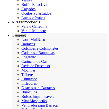
Viseira
Buff e Balaclava
Calçados
Óculos Polarizados
Luvas e Protect
Kits Promocionais
Vara e Carretilha
Vara e Molinete
Camping
Lona MultiUso
Barracas
Colchões e Colchonetes
Cadeiras e Banquetas
Fogareiro
Cartucho de Gás
Rede de Descanso
Mochilas
Talheres
Churrasco
Infladores
Estacas para Barracas
Binóculos
Bolsas Impermeáveis
Mini Mosquetão
Ventilador para Barraca