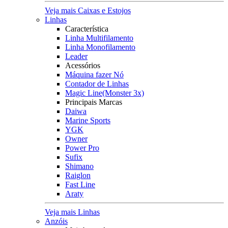
Veja mais Caixas e Estojos
Linhas
Característica
Linha Multifilamento
Linha Monofilamento
Leader
Acessórios
Máquina fazer Nó
Contador de Linhas
Magic Line(Monster 3x)
Principais Marcas
Daiwa
Marine Sports
YGK
Owner
Power Pro
Sufix
Shimano
Raiglon
Fast Line
Araty
Veja mais Linhas
Anzóis