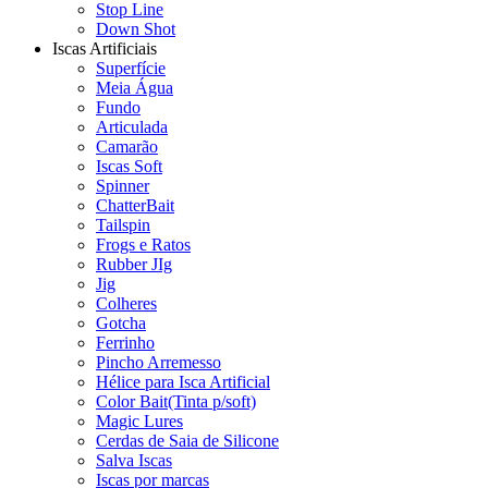
Stop Line
Down Shot
Iscas Artificiais
Superfície
Meia Água
Fundo
Articulada
Camarão
Iscas Soft
Spinner
ChatterBait
Tailspin
Frogs e Ratos
Rubber JIg
Jig
Colheres
Gotcha
Ferrinho
Pincho Arremesso
Hélice para Isca Artificial
Color Bait(Tinta p/soft)
Magic Lures
Cerdas de Saia de Silicone
Salva Iscas
Iscas por marcas