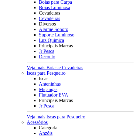
Boias para Carpa
Boias Luminosa
Cevadeiras
Cevadeiras
Diversos
Alarme Sonoro
Suporte Luminoso
Luz Quimica
Principais Marcas
Jr Pesca
Deconto
Veja mais Boias e Cevadeiras
Iscas para Pesqueiro
Iscas
Anteninhas
Miçangas
Flutuador EVA
Principais Marcas
Jr Pesca
Veja mais Iscas para Pesqueiro
Acessórios
Categoria
Anzóis