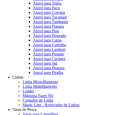
Anzol para Traíra
Anzol para Pacu
Anzol para Corvina
Anzol para Tucunaré
Anzol para Tambaqui
Anzol para Piapara
Anzol para Piau
Anzol para Dourado
Anzol para Carpa
Anzol para Curimba
Anzol para Lambari
Anzol para Pintado
Anzol para Cachara
Anzol para Jaú
Anzol para Pirarara
Anzol para Piraíba
Linhas
Linha Monofilamento
Linha Multifilamento
Leader
Máquina Fazer Nó
Contador de Linha
Magic Line - Renovador de Linhas
Varas de Pesca
Varas para Carretilhas