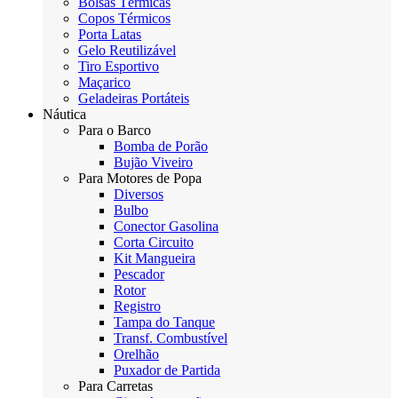
Bolsas Térmicas
Copos Térmicos
Porta Latas
Gelo Reutilizável
Tiro Esportivo
Maçarico
Geladeiras Portáteis
Náutica
Para o Barco
Bomba de Porão
Bujão Viveiro
Para Motores de Popa
Diversos
Bulbo
Conector Gasolina
Corta Circuito
Kit Mangueira
Pescador
Rotor
Registro
Tampa do Tanque
Transf. Combustível
Orelhão
Puxador de Partida
Para Carretas