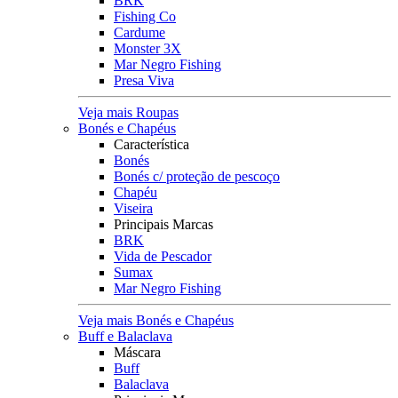
BRK
Fishing Co
Cardume
Monster 3X
Mar Negro Fishing
Presa Viva
Veja mais Roupas
Bonés e Chapéus
Característica
Bonés
Bonés c/ proteção de pescoço
Chapéu
Viseira
Principais Marcas
BRK
Vida de Pescador
Sumax
Mar Negro Fishing
Veja mais Bonés e Chapéus
Buff e Balaclava
Máscara
Buff
Balaclava