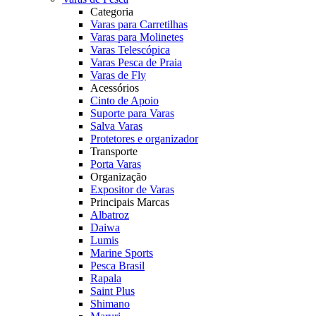
Categoria
Varas para Carretilhas
Varas para Molinetes
Varas Telescópica
Varas Pesca de Praia
Varas de Fly
Acessórios
Cinto de Apoio
Suporte para Varas
Salva Varas
Protetores e organizador
Transporte
Porta Varas
Organização
Expositor de Varas
Principais Marcas
Albatroz
Daiwa
Lumis
Marine Sports
Pesca Brasil
Rapala
Saint Plus
Shimano