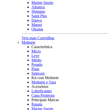
Marine Sports
Albatroz
Shimano
Saint Plus
Daiwa
Maruri
Okuma
Veja mais Carretilhas
Molinete
Característica
Micro
Leve
Médio
Pesado
Praia
Spincast
Kit com Molinete
Molinete e Vara
Acessórios
Lubrificantes
Capa Protetora
Principais Marcas
Rapala
Marine Sports