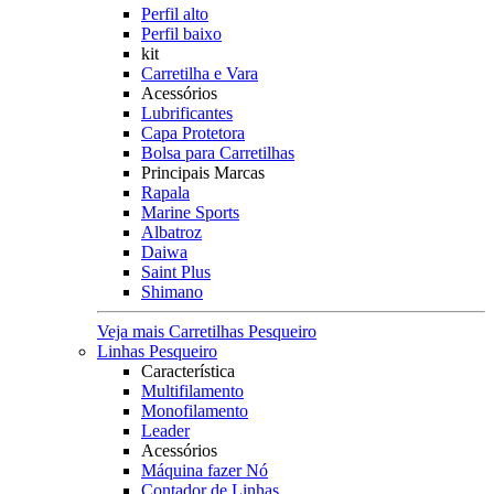
Perfil alto
Perfil baixo
kit
Carretilha e Vara
Acessórios
Lubrificantes
Capa Protetora
Bolsa para Carretilhas
Principais Marcas
Rapala
Marine Sports
Albatroz
Daiwa
Saint Plus
Shimano
Veja mais Carretilhas Pesqueiro
Linhas Pesqueiro
Característica
Multifilamento
Monofilamento
Leader
Acessórios
Máquina fazer Nó
Contador de Linhas