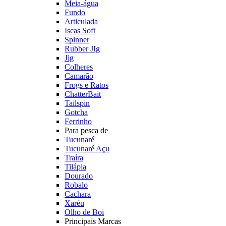
Meia-água
Fundo
Articulada
Iscas Soft
Spinner
Rubber JIg
Jig
Colheres
Camarão
Frogs e Ratos
ChatterBait
Tailspin
Gotcha
Ferrinho
Para pesca de
Tucunaré
Tucunaré Açu
Traíra
Tilápia
Dourado
Robalo
Cachara
Xaréu
Olho de Boi
Principais Marcas