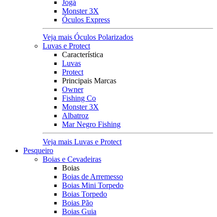
Jogá
Monster 3X
Óculos Express
Veja mais Óculos Polarizados
Luvas e Protect
Característica
Luvas
Protect
Principais Marcas
Owner
Fishing Co
Monster 3X
Albatroz
Mar Negro Fishing
Veja mais Luvas e Protect
Pesqueiro
Boias e Cevadeiras
Boias
Boias de Arremesso
Boias Mini Torpedo
Boias Torpedo
Boias Pão
Boias Guia