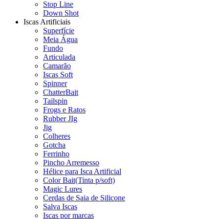
Stop Line
Down Shot
Iscas Artificiais
Superfície
Meia Água
Fundo
Articulada
Camarão
Iscas Soft
Spinner
ChatterBait
Tailspin
Frogs e Ratos
Rubber JIg
Jig
Colheres
Gotcha
Ferrinho
Pincho Arremesso
Hélice para Isca Artificial
Color Bait(Tinta p/soft)
Magic Lures
Cerdas de Saia de Silicone
Salva Iscas
Iscas por marcas