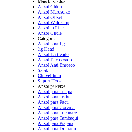
Mais buscados
Anzol Chinu
Anzol Maruseigo
Anzol Offset
Anzol Wide Gap
Anzol in Line
Anzol Circle
Categoria
Anzol para Jig
Jig Head
Anzol Lastreado
Anzol Encastoado
Anzol Anti Enrosco
Sabiki
Chuveirinho
Suport Hook
Anzol p/ Peixe
Anzol para Tilapia
Anzol para Traira
Anzol para Pacu
Anzol para Corvina
Anzol para Tucunare
Anzol para Tambaqui
Anzol para Piapara
Anzol para Dourado