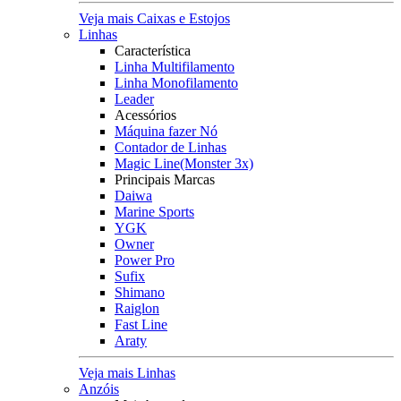
Veja mais Caixas e Estojos
Linhas
Característica
Linha Multifilamento
Linha Monofilamento
Leader
Acessórios
Máquina fazer Nó
Contador de Linhas
Magic Line(Monster 3x)
Principais Marcas
Daiwa
Marine Sports
YGK
Owner
Power Pro
Sufix
Shimano
Raiglon
Fast Line
Araty
Veja mais Linhas
Anzóis