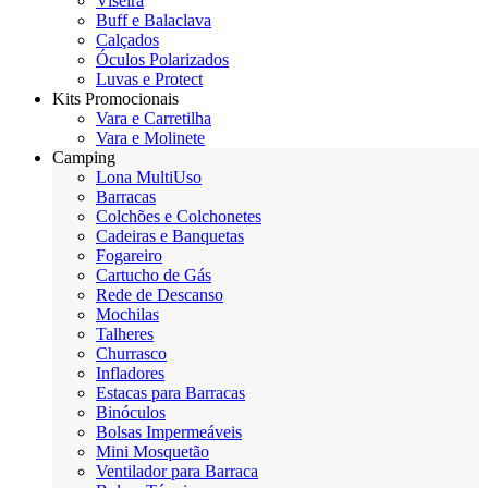
Viseira
Buff e Balaclava
Calçados
Óculos Polarizados
Luvas e Protect
Kits Promocionais
Vara e Carretilha
Vara e Molinete
Camping
Lona MultiUso
Barracas
Colchões e Colchonetes
Cadeiras e Banquetas
Fogareiro
Cartucho de Gás
Rede de Descanso
Mochilas
Talheres
Churrasco
Infladores
Estacas para Barracas
Binóculos
Bolsas Impermeáveis
Mini Mosquetão
Ventilador para Barraca