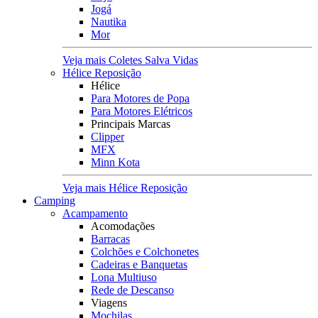
Jogá
Nautika
Mor
Veja mais Coletes Salva Vidas
Hélice Reposição
Hélice
Para Motores de Popa
Para Motores Elétricos
Principais Marcas
Clipper
MFX
Minn Kota
Veja mais Hélice Reposição
Camping
Acampamento
Acomodações
Barracas
Colchões e Colchonetes
Cadeiras e Banquetas
Lona Multiuso
Rede de Descanso
Viagens
Mochilas