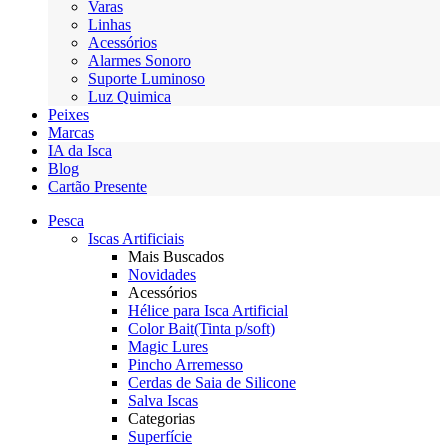
Varas
Linhas
Acessórios
Alarmes Sonoro
Suporte Luminoso
Luz Quimica
Peixes
Marcas
IA da Isca
Blog
Cartão Presente
Pesca
Iscas Artificiais
Mais Buscados
Novidades
Acessórios
Hélice para Isca Artificial
Color Bait(Tinta p/soft)
Magic Lures
Pincho Arremesso
Cerdas de Saia de Silicone
Salva Iscas
Categorias
Superfície