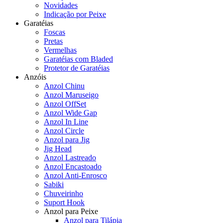
Novidades
Indicação por Peixe
Garatéias
Foscas
Pretas
Vermelhas
Garatéias com Bladed
Protetor de Garatéias
Anzóis
Anzol Chinu
Anzol Maruseigo
Anzol OffSet
Anzol Wide Gap
Anzol In Line
Anzol Circle
Anzol para Jig
Jig Head
Anzol Lastreado
Anzol Encastoado
Anzol Anti-Enrosco
Sabiki
Chuveirinho
Suport Hook
Anzol para Peixe
Anzol para Tilápia