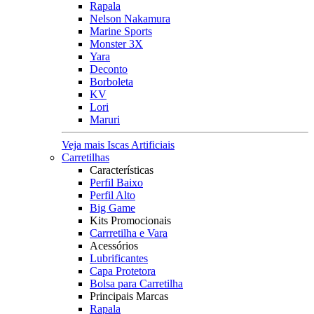
Rapala
Nelson Nakamura
Marine Sports
Monster 3X
Yara
Deconto
Borboleta
KV
Lori
Maruri
Veja mais Iscas Artificiais
Carretilhas
Características
Perfil Baixo
Perfil Alto
Big Game
Kits Promocionais
Carrretilha e Vara
Acessórios
Lubrificantes
Capa Protetora
Bolsa para Carretilha
Principais Marcas
Rapala