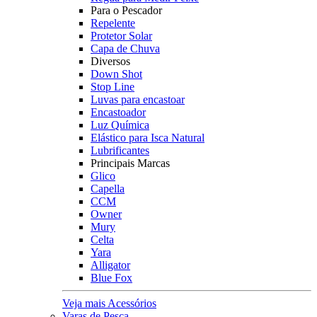
Para o Pescador
Repelente
Protetor Solar
Capa de Chuva
Diversos
Down Shot
Stop Line
Luvas para encastoar
Encastoador
Luz Química
Elástico para Isca Natural
Lubrificantes
Principais Marcas
Glico
Capella
CCM
Owner
Mury
Celta
Yara
Alligator
Blue Fox
Veja mais Acessórios
Varas de Pesca