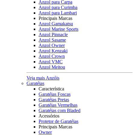
Anzol para Carpa
Anzol para Curimba
Anzol para Lambari
Principais Marcas
Anzol Gamakatsu
Anzol Marine Sports
Anzol Pinnacle
Anzol Sasame
Anzol Owner
Anzol Kenzaki
Anzol Crown
Anzol VMC
Anzol Meitou
Veja mais Anzóis
Garatéias
Característica
Garatéias Foscas
Garatéias Pretas
Garatéias Vermelhas
Garatéias com Bladed
Acessórios
Protetor de Garatéias
Principais Marcas
Owner