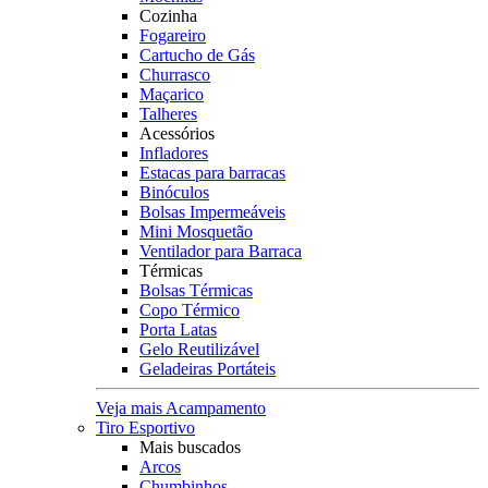
Cozinha
Fogareiro
Cartucho de Gás
Churrasco
Maçarico
Talheres
Acessórios
Infladores
Estacas para barracas
Binóculos
Bolsas Impermeáveis
Mini Mosquetão
Ventilador para Barraca
Térmicas
Bolsas Térmicas
Copo Térmico
Porta Latas
Gelo Reutilizável
Geladeiras Portáteis
Veja mais Acampamento
Tiro Esportivo
Mais buscados
Arcos
Chumbinhos