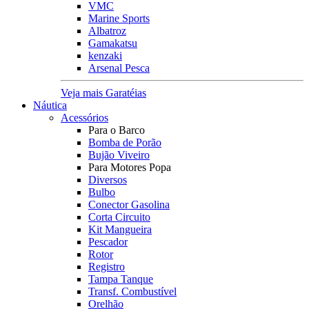
VMC
Marine Sports
Albatroz
Gamakatsu
kenzaki
Arsenal Pesca
Veja mais Garatéias
Náutica
Acessórios
Para o Barco
Bomba de Porão
Bujão Viveiro
Para Motores Popa
Diversos
Bulbo
Conector Gasolina
Corta Circuito
Kit Mangueira
Pescador
Rotor
Registro
Tampa Tanque
Transf. Combustível
Orelhão