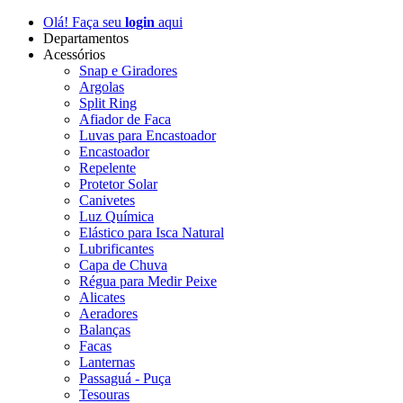
Olá! Faça seu
login
aqui
Departamentos
Acessórios
Snap e Giradores
Argolas
Split Ring
Afiador de Faca
Luvas para Encastoador
Encastoador
Repelente
Protetor Solar
Canivetes
Luz Química
Elástico para Isca Natural
Lubrificantes
Capa de Chuva
Régua para Medir Peixe
Alicates
Aeradores
Balanças
Facas
Lanternas
Passaguá - Puça
Tesouras