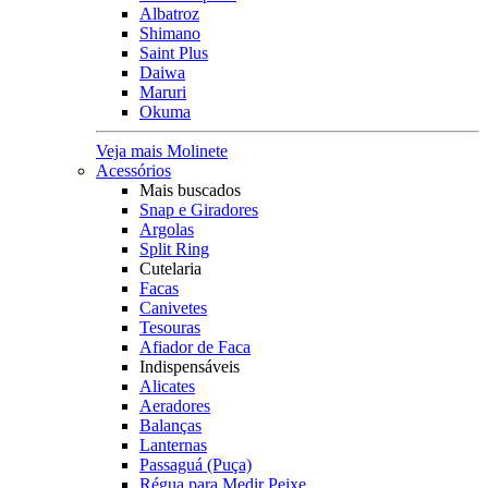
Albatroz
Shimano
Saint Plus
Daiwa
Maruri
Okuma
Veja mais Molinete
Acessórios
Mais buscados
Snap e Giradores
Argolas
Split Ring
Cutelaria
Facas
Canivetes
Tesouras
Afiador de Faca
Indispensáveis
Alicates
Aeradores
Balanças
Lanternas
Passaguá (Puça)
Régua para Medir Peixe