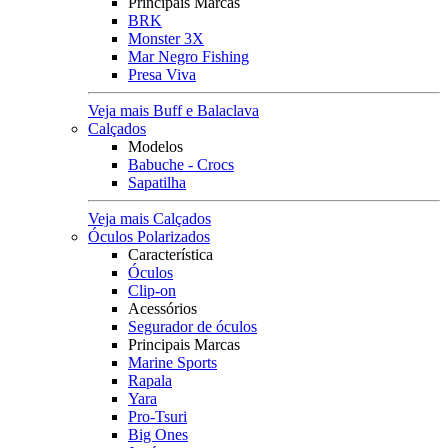
Principais Marcas
BRK
Monster 3X
Mar Negro Fishing
Presa Viva
Veja mais Buff e Balaclava
Calçados
Modelos
Babuche - Crocs
Sapatilha
Veja mais Calçados
Óculos Polarizados
Característica
Óculos
Clip-on
Acessórios
Segurador de óculos
Principais Marcas
Marine Sports
Rapala
Yara
Pro-Tsuri
Big Ones