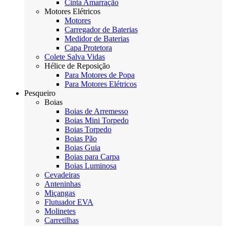
Cinta Amarração
Motores Elétricos
Motores
Carregador de Baterias
Medidor de Baterias
Capa Protetora
Colete Salva Vidas
Hélice de Reposição
Para Motores de Popa
Para Motores Elétricos
Pesqueiro
Boias
Boias de Arremesso
Boias Mini Torpedo
Boias Torpedo
Boias Pão
Boias Guia
Boias para Carpa
Boias Luminosa
Cevadeiras
Anteninhas
Miçangas
Flutuador EVA
Molinetes
Carretilhas