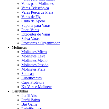
Varas para Molinetes
Varas Telescópica
Varas Pesca de Praia
Varas de Fly
Cinto de Apoio
Suporte para Varas
Porta Varas
Expositor de Varas
Salva Varas
Protetores e Organizador
Molinetes
Molinetes Micro
Molinetes Leve
Molinetes Médio
Molinetes Pesado
Molinetes Praia
Spincast
Lubrificantes
Capa Protetora
Kit Vara e Molinete
Carretilhas
Perfil Alto
Perfil Baixo
Big Game
Lubrificantes