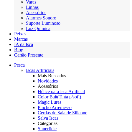
Varas
Linhas
Acessórios
Alarmes Sonoro
Suporte Luminoso
Luz Quimica
Peixes
Marcas
IA da Isca
Blog
Cartão Presente
Pesca
Iscas Artificiais
Mais Buscados
Novidades
Acessórios
Hélice para Isca Artificial
Color Bait(Tinta p/soft)
Magic Lures
Pincho Arremesso
Cerdas de Saia de Silicone
Salva Iscas
Categorias
Superfície