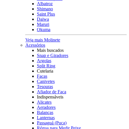
Albatroz
Shimano
Saint Plus
Daiwa
Maruri
Okuma
Veja mais Molinete
Acessórios
Mais buscados
Snap e Giradores
Argolas
Split Ring
Cutelaria
Facas
Canivetes
Tesouras
Afiador de Faca
Indispensáveis
Alicates
Aeradores
Balanças
Lanternas
Passaguá (Puça)
Régua para Medir Peixe