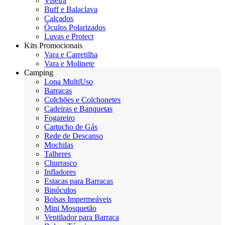
Viseira
Buff e Balaclava
Calçados
Óculos Polarizados
Luvas e Protect
Kits Promocionais
Vara e Carretilha
Vara e Molinete
Camping
Lona MultiUso
Barracas
Colchões e Colchonetes
Cadeiras e Banquetas
Fogareiro
Cartucho de Gás
Rede de Descanso
Mochilas
Talheres
Churrasco
Infladores
Estacas para Barracas
Binóculos
Bolsas Impermeáveis
Mini Mosquetão
Ventilador para Barraca