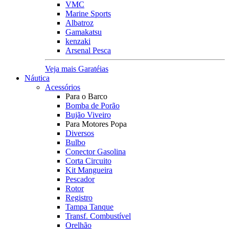
VMC
Marine Sports
Albatroz
Gamakatsu
kenzaki
Arsenal Pesca
Veja mais Garatéias
Náutica
Acessórios
Para o Barco
Bomba de Porão
Bujão Viveiro
Para Motores Popa
Diversos
Bulbo
Conector Gasolina
Corta Circuito
Kit Mangueira
Pescador
Rotor
Registro
Tampa Tanque
Transf. Combustível
Orelhão