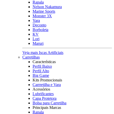
Rapala
Nelson Nakamura
Marine Sports
Monster 3X
Yara
Deconto
Borboleta
KV
Lori
Maruri
Veja mais Iscas Artificiais
Carretilhas
Características
Perfil Baixo
Perfil Alto
Big Game
Kits Promocionais
Carrretilha e Vara
Acessórios
Lubrificantes
Capa Protetora
Bolsa para Carretilha
Principais Marcas
Rapala