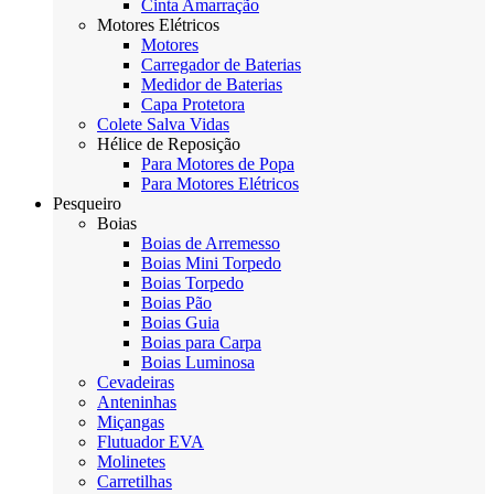
Cinta Amarração
Motores Elétricos
Motores
Carregador de Baterias
Medidor de Baterias
Capa Protetora
Colete Salva Vidas
Hélice de Reposição
Para Motores de Popa
Para Motores Elétricos
Pesqueiro
Boias
Boias de Arremesso
Boias Mini Torpedo
Boias Torpedo
Boias Pão
Boias Guia
Boias para Carpa
Boias Luminosa
Cevadeiras
Anteninhas
Miçangas
Flutuador EVA
Molinetes
Carretilhas