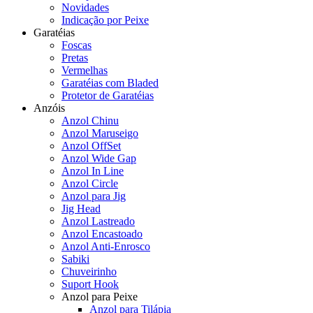
Novidades
Indicação por Peixe
Garatéias
Foscas
Pretas
Vermelhas
Garatéias com Bladed
Protetor de Garatéias
Anzóis
Anzol Chinu
Anzol Maruseigo
Anzol OffSet
Anzol Wide Gap
Anzol In Line
Anzol Circle
Anzol para Jig
Jig Head
Anzol Lastreado
Anzol Encastoado
Anzol Anti-Enrosco
Sabiki
Chuveirinho
Suport Hook
Anzol para Peixe
Anzol para Tilápia