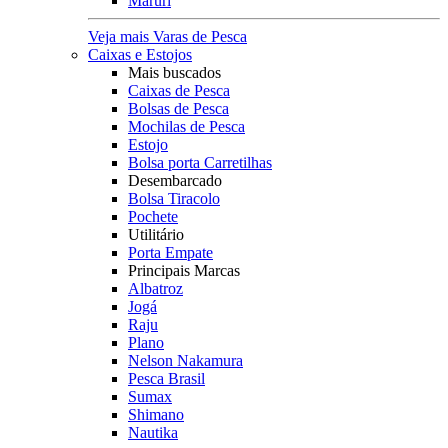
Maruri
Veja mais Varas de Pesca
Caixas e Estojos
Mais buscados
Caixas de Pesca
Bolsas de Pesca
Mochilas de Pesca
Estojo
Bolsa porta Carretilhas
Desembarcado
Bolsa Tiracolo
Pochete
Utilitário
Porta Empate
Principais Marcas
Albatroz
Jogá
Raju
Plano
Nelson Nakamura
Pesca Brasil
Sumax
Shimano
Nautika