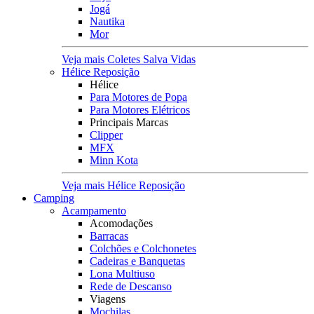
Jogá
Nautika
Mor
Veja mais Coletes Salva Vidas
Hélice Reposição
Hélice
Para Motores de Popa
Para Motores Elétricos
Principais Marcas
Clipper
MFX
Minn Kota
Veja mais Hélice Reposição
Camping
Acampamento
Acomodações
Barracas
Colchões e Colchonetes
Cadeiras e Banquetas
Lona Multiuso
Rede de Descanso
Viagens
Mochilas