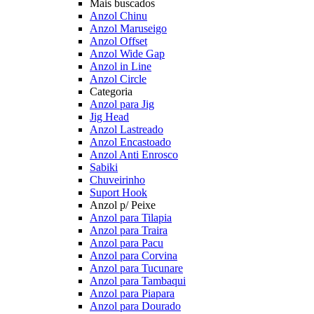
Mais buscados
Anzol Chinu
Anzol Maruseigo
Anzol Offset
Anzol Wide Gap
Anzol in Line
Anzol Circle
Categoria
Anzol para Jig
Jig Head
Anzol Lastreado
Anzol Encastoado
Anzol Anti Enrosco
Sabiki
Chuveirinho
Suport Hook
Anzol p/ Peixe
Anzol para Tilapia
Anzol para Traira
Anzol para Pacu
Anzol para Corvina
Anzol para Tucunare
Anzol para Tambaqui
Anzol para Piapara
Anzol para Dourado