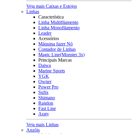
Veja mais Caixas e Estojos
Linhas
Característica
Linha Multifilamento
Linha Monofilamento
Leader
Acessórios
Máquina fazer Nó
Contador de Linhas
Magic Line(Monster 3x)
Principais Marcas
Daiwa
Marine Sports
YGK
Owner
Power Pro
Sufix
Shimano
Raiglon
Fast Line
Araty
Veja mais Linhas
Anzóis