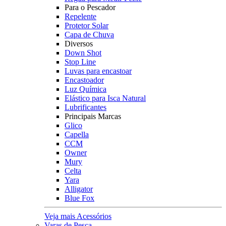
Para o Pescador
Repelente
Protetor Solar
Capa de Chuva
Diversos
Down Shot
Stop Line
Luvas para encastoar
Encastoador
Luz Química
Elástico para Isca Natural
Lubrificantes
Principais Marcas
Glico
Capella
CCM
Owner
Mury
Celta
Yara
Alligator
Blue Fox
Veja mais Acessórios
Varas de Pesca