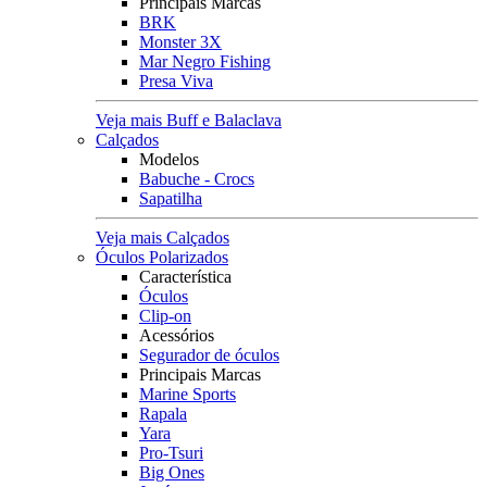
Principais Marcas
BRK
Monster 3X
Mar Negro Fishing
Presa Viva
Veja mais Buff e Balaclava
Calçados
Modelos
Babuche - Crocs
Sapatilha
Veja mais Calçados
Óculos Polarizados
Característica
Óculos
Clip-on
Acessórios
Segurador de óculos
Principais Marcas
Marine Sports
Rapala
Yara
Pro-Tsuri
Big Ones