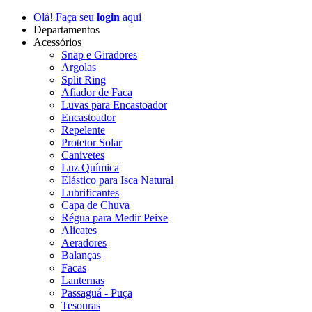
Olá! Faça seu
login
aqui
Departamentos
Acessórios
Snap e Giradores
Argolas
Split Ring
Afiador de Faca
Luvas para Encastoador
Encastoador
Repelente
Protetor Solar
Canivetes
Luz Química
Elástico para Isca Natural
Lubrificantes
Capa de Chuva
Régua para Medir Peixe
Alicates
Aeradores
Balanças
Facas
Lanternas
Passaguá - Puça
Tesouras