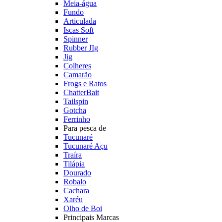
Meia-água
Fundo
Articulada
Iscas Soft
Spinner
Rubber JIg
Jig
Colheres
Camarão
Frogs e Ratos
ChatterBait
Tailspin
Gotcha
Ferrinho
Para pesca de
Tucunaré
Tucunaré Açu
Traíra
Tilápia
Dourado
Robalo
Cachara
Xaréu
Olho de Boi
Principais Marcas