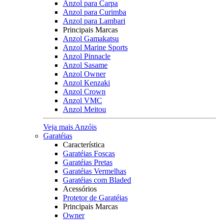
Anzol para Carpa
Anzol para Curimba
Anzol para Lambari
Principais Marcas
Anzol Gamakatsu
Anzol Marine Sports
Anzol Pinnacle
Anzol Sasame
Anzol Owner
Anzol Kenzaki
Anzol Crown
Anzol VMC
Anzol Meitou
Veja mais Anzóis
Garatéias
Característica
Garatéias Foscas
Garatéias Pretas
Garatéias Vermelhas
Garatéias com Bladed
Acessórios
Protetor de Garatéias
Principais Marcas
Owner