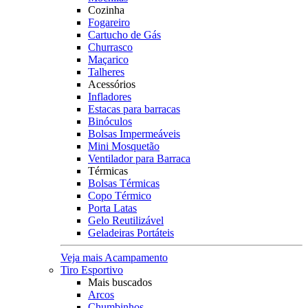
Cozinha
Fogareiro
Cartucho de Gás
Churrasco
Maçarico
Talheres
Acessórios
Infladores
Estacas para barracas
Binóculos
Bolsas Impermeáveis
Mini Mosquetão
Ventilador para Barraca
Térmicas
Bolsas Térmicas
Copo Térmico
Porta Latas
Gelo Reutilizável
Geladeiras Portáteis
Veja mais Acampamento
Tiro Esportivo
Mais buscados
Arcos
Chumbinhos