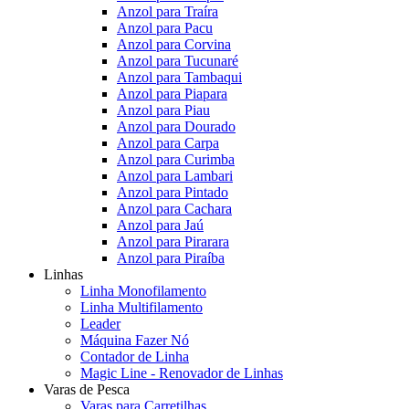
Anzol para Traíra
Anzol para Pacu
Anzol para Corvina
Anzol para Tucunaré
Anzol para Tambaqui
Anzol para Piapara
Anzol para Piau
Anzol para Dourado
Anzol para Carpa
Anzol para Curimba
Anzol para Lambari
Anzol para Pintado
Anzol para Cachara
Anzol para Jaú
Anzol para Pirarara
Anzol para Piraíba
Linhas
Linha Monofilamento
Linha Multifilamento
Leader
Máquina Fazer Nó
Contador de Linha
Magic Line - Renovador de Linhas
Varas de Pesca
Varas para Carretilhas