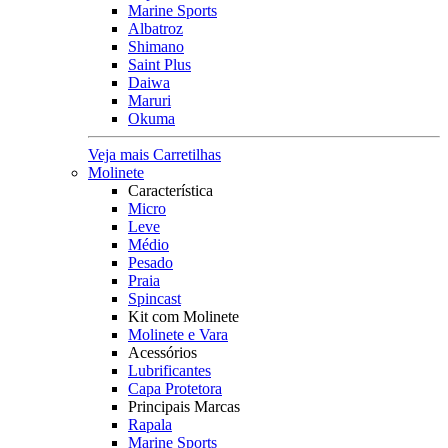
Marine Sports
Albatroz
Shimano
Saint Plus
Daiwa
Maruri
Okuma
Veja mais Carretilhas
Molinete
Característica
Micro
Leve
Médio
Pesado
Praia
Spincast
Kit com Molinete
Molinete e Vara
Acessórios
Lubrificantes
Capa Protetora
Principais Marcas
Rapala
Marine Sports