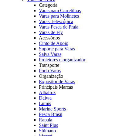
Categoria
Varas para Carretilhas
Varas para Molinetes
Varas Telescópica
Varas Pesca de Praia
Varas de Fly
Acessórios
Cinto de Apoio
Suporte para Varas
Salva Varas
Protetores e organizador
Transporte
Porta Varas
Organização
Expositor de Varas
Principais Marcas
Albatroz
Daiwa
Lumis
Marine Sports
Pesca Brasil
Rapala
Saint Plus
Shimano