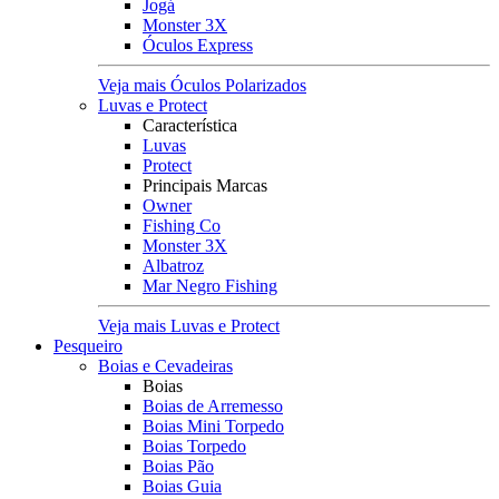
Jogá
Monster 3X
Óculos Express
Veja mais Óculos Polarizados
Luvas e Protect
Característica
Luvas
Protect
Principais Marcas
Owner
Fishing Co
Monster 3X
Albatroz
Mar Negro Fishing
Veja mais Luvas e Protect
Pesqueiro
Boias e Cevadeiras
Boias
Boias de Arremesso
Boias Mini Torpedo
Boias Torpedo
Boias Pão
Boias Guia