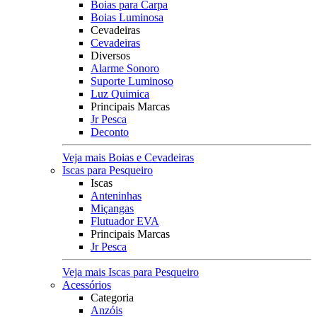
Boias para Carpa
Boias Luminosa
Cevadeiras
Cevadeiras
Diversos
Alarme Sonoro
Suporte Luminoso
Luz Quimica
Principais Marcas
Jr Pesca
Deconto
Veja mais Boias e Cevadeiras
Iscas para Pesqueiro
Iscas
Anteninhas
Miçangas
Flutuador EVA
Principais Marcas
Jr Pesca
Veja mais Iscas para Pesqueiro
Acessórios
Categoria
Anzóis