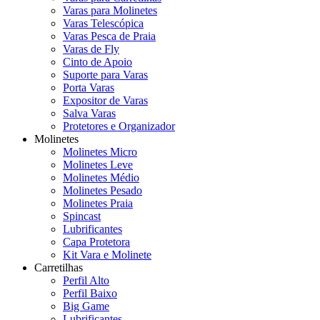
Varas para Molinetes
Varas Telescópica
Varas Pesca de Praia
Varas de Fly
Cinto de Apoio
Suporte para Varas
Porta Varas
Expositor de Varas
Salva Varas
Protetores e Organizador
Molinetes
Molinetes Micro
Molinetes Leve
Molinetes Médio
Molinetes Pesado
Molinetes Praia
Spincast
Lubrificantes
Capa Protetora
Kit Vara e Molinete
Carretilhas
Perfil Alto
Perfil Baixo
Big Game
Lubrificantes