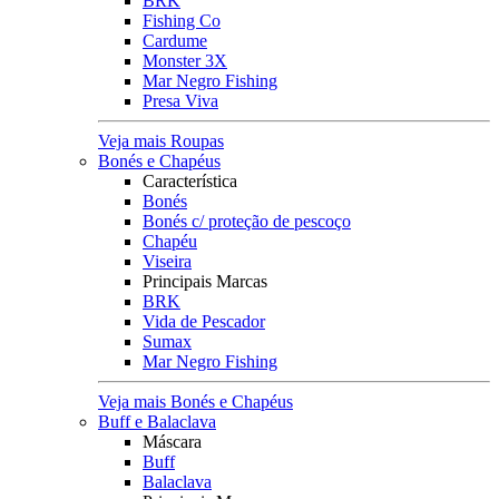
BRK
Fishing Co
Cardume
Monster 3X
Mar Negro Fishing
Presa Viva
Veja mais Roupas
Bonés e Chapéus
Característica
Bonés
Bonés c/ proteção de pescoço
Chapéu
Viseira
Principais Marcas
BRK
Vida de Pescador
Sumax
Mar Negro Fishing
Veja mais Bonés e Chapéus
Buff e Balaclava
Máscara
Buff
Balaclava