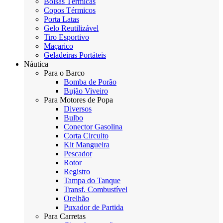
Bolsas Térmicas
Copos Térmicos
Porta Latas
Gelo Reutilizável
Tiro Esportivo
Maçarico
Geladeiras Portáteis
Náutica
Para o Barco
Bomba de Porão
Bujão Viveiro
Para Motores de Popa
Diversos
Bulbo
Conector Gasolina
Corta Circuito
Kit Mangueira
Pescador
Rotor
Registro
Tampa do Tanque
Transf. Combustível
Orelhão
Puxador de Partida
Para Carretas