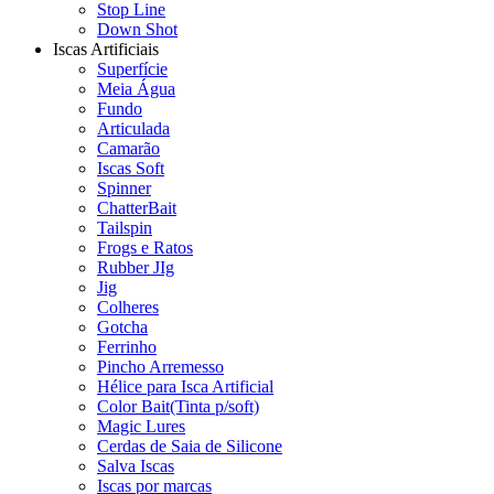
Stop Line
Down Shot
Iscas Artificiais
Superfície
Meia Água
Fundo
Articulada
Camarão
Iscas Soft
Spinner
ChatterBait
Tailspin
Frogs e Ratos
Rubber JIg
Jig
Colheres
Gotcha
Ferrinho
Pincho Arremesso
Hélice para Isca Artificial
Color Bait(Tinta p/soft)
Magic Lures
Cerdas de Saia de Silicone
Salva Iscas
Iscas por marcas