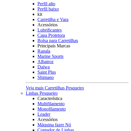
Perfil alto
Perfil baixo
kit
Carretilha e Vara
Acessórios
Lubrificantes
Capa Protetora
Bolsa para Carretilhas
Principais Marcas
Rapala
Marine Sports
Albatroz
Daiwa
Saint Plus
Shimano
Veja mais Carretilhas Pesqueiro
Linhas Pesqueiro
Característica
Multifilamento
Monofilamento
Leader
Acessórios
Máquina fazer Nó
Contador de Linhas