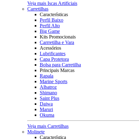
Veja mais Iscas Artificiais
Carretilhas
Características
Perfil Baixo
Perfil Alto
Big Game
Kits Promocionais
Carrretilha e Vara
Acessórios
Lubrificantes
Capa Protetora
Bolsa para Carretilha
Principais Marcas
Rapala
Marine Sports
Albatroz
Shimano
Saint Plus
Daiwa
Maruri
Okuma
Veja mais Carretilhas
Molinete
Característica