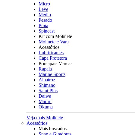
Micro
Leve
Médio
Pesado
Praia
Spincast
Kit com Molinete
Molinete e Vara
Acessórios
Lubrificantes
Capa Protetora
Principais Marcas
Rapala
Marine Sports
Albatroz
Shimano
Saint Plus
Daiwa
Maruri
Okuma
Veja mais Molinete
Acessórios
Mais buscados
Snap e Giradores