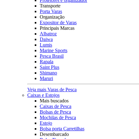
Protetores e organizador
Transporte
Porta Varas
Organização
Expositor de Varas
Principais Marcas
Albatroz
Daiwa
Lumis
Marine Sports
Pesca Brasil
Rapala
Saint Plus
Shimano
Maruri
Veja mais Varas de Pesca
Caixas e Estojos
Mais buscados
Caixas de Pesca
Bolsas de Pesca
Mochilas de Pesca
Estojo
Bolsa porta Carretilhas
Desembarcado