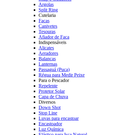
Argolas
Split Ring
Cutelaria
Facas
Canivetes
Tesouras
Afiador de Faca
Indispensáveis
Alicates
Aeradores
Balanças
Lanternas
Passaguá (Puça)
Régua para Medir Peixe
Para o Pescador
Repelente
Protetor Solar
Capa de Chuva
Diversos
Down Shot
Stop Line
Luvas para encastoar
Encastoador
Luz Química
Elástico para Isca Natural