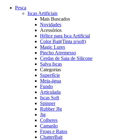
Pesca
Iscas Artificiais
Mais Buscados
Novidades
Acessórios
Hélice para Isca Artificial
Color Bait(Tinta p/soft)
Magic Lures
Pincho Arremesso
Cerdas de Saia de Silicone
Salva Iscas
Categorias
Superfície
Meia-água
Fundo
Articulada
Iscas Soft
Spinner
Rubber JIg
Jig
Colheres
Camarão
Frogs e Ratos
ChatterBait