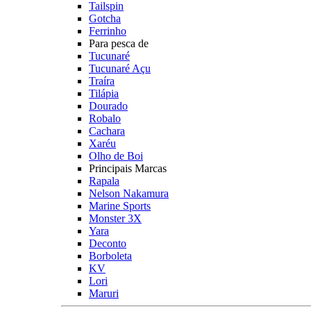
Tailspin
Gotcha
Ferrinho
Para pesca de
Tucunaré
Tucunaré Açu
Traíra
Tilápia
Dourado
Robalo
Cachara
Xaréu
Olho de Boi
Principais Marcas
Rapala
Nelson Nakamura
Marine Sports
Monster 3X
Yara
Deconto
Borboleta
KV
Lori
Maruri