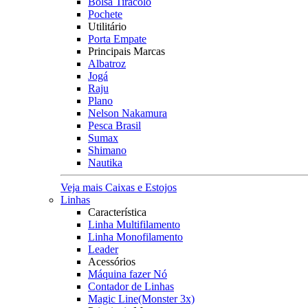
Bolsa Tiracolo
Pochete
Utilitário
Porta Empate
Principais Marcas
Albatroz
Jogá
Raju
Plano
Nelson Nakamura
Pesca Brasil
Sumax
Shimano
Nautika
Veja mais Caixas e Estojos
Linhas
Característica
Linha Multifilamento
Linha Monofilamento
Leader
Acessórios
Máquina fazer Nó
Contador de Linhas
Magic Line(Monster 3x)