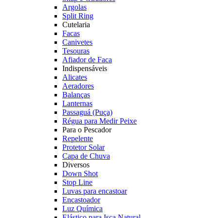
Argolas
Split Ring
Cutelaria
Facas
Canivetes
Tesouras
Afiador de Faca
Indispensáveis
Alicates
Aeradores
Balanças
Lanternas
Passaguá (Puça)
Régua para Medir Peixe
Para o Pescador
Repelente
Protetor Solar
Capa de Chuva
Diversos
Down Shot
Stop Line
Luvas para encastoar
Encastoador
Luz Química
Elástico para Isca Natural