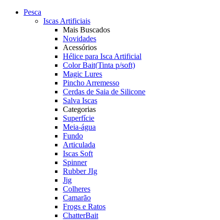
Pesca
Iscas Artificiais
Mais Buscados
Novidades
Acessórios
Hélice para Isca Artificial
Color Bait(Tinta p/soft)
Magic Lures
Pincho Arremesso
Cerdas de Saia de Silicone
Salva Iscas
Categorias
Superfície
Meia-água
Fundo
Articulada
Iscas Soft
Spinner
Rubber JIg
Jig
Colheres
Camarão
Frogs e Ratos
ChatterBait