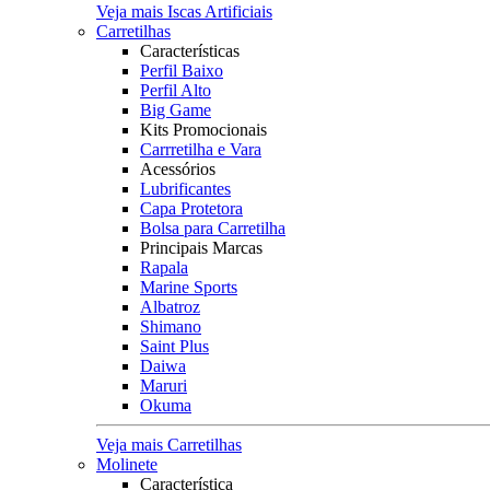
Veja mais Iscas Artificiais
Carretilhas
Características
Perfil Baixo
Perfil Alto
Big Game
Kits Promocionais
Carrretilha e Vara
Acessórios
Lubrificantes
Capa Protetora
Bolsa para Carretilha
Principais Marcas
Rapala
Marine Sports
Albatroz
Shimano
Saint Plus
Daiwa
Maruri
Okuma
Veja mais Carretilhas
Molinete
Característica