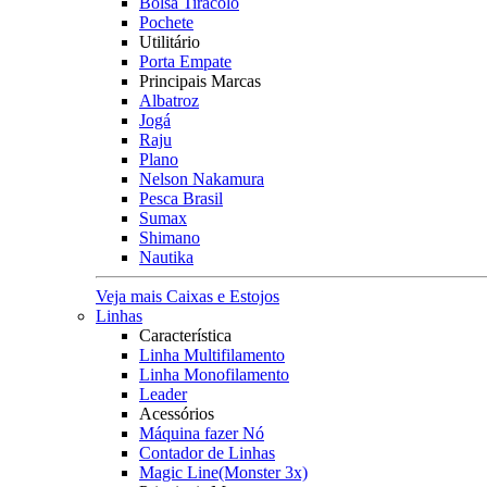
Bolsa Tiracolo
Pochete
Utilitário
Porta Empate
Principais Marcas
Albatroz
Jogá
Raju
Plano
Nelson Nakamura
Pesca Brasil
Sumax
Shimano
Nautika
Veja mais Caixas e Estojos
Linhas
Característica
Linha Multifilamento
Linha Monofilamento
Leader
Acessórios
Máquina fazer Nó
Contador de Linhas
Magic Line(Monster 3x)