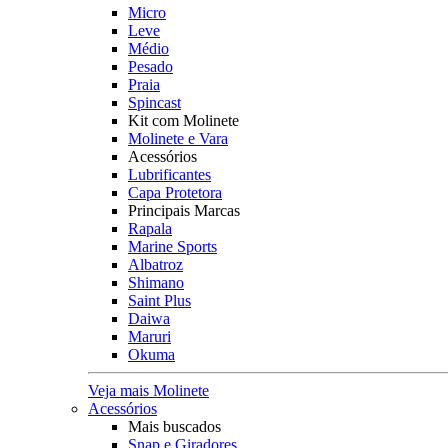
Micro
Leve
Médio
Pesado
Praia
Spincast
Kit com Molinete
Molinete e Vara
Acessórios
Lubrificantes
Capa Protetora
Principais Marcas
Rapala
Marine Sports
Albatroz
Shimano
Saint Plus
Daiwa
Maruri
Okuma
Veja mais Molinete
Acessórios
Mais buscados
Snap e Giradores