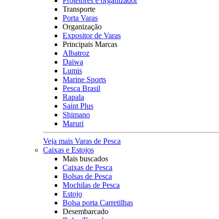
Protetores e organizador
Transporte
Porta Varas
Organização
Expositor de Varas
Principais Marcas
Albatroz
Daiwa
Lumis
Marine Sports
Pesca Brasil
Rapala
Saint Plus
Shimano
Maruri
Veja mais Varas de Pesca
Caixas e Estojos
Mais buscados
Caixas de Pesca
Bolsas de Pesca
Mochilas de Pesca
Estojo
Bolsa porta Carretilhas
Desembarcado