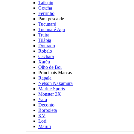
Tailspin
Gotcha
Ferrinho
Para pesca de
Tucunaré
Tucunaré Açu
Traíra
Tilápia
Dourado
Robalo
Cachara
Xaréu
Olho de Boi
Principais Marcas
Rapala
Nelson Nakamura
Marine Sports
Monster 3X
Yara
Deconto
Borboleta
KV
Lori
Maruri